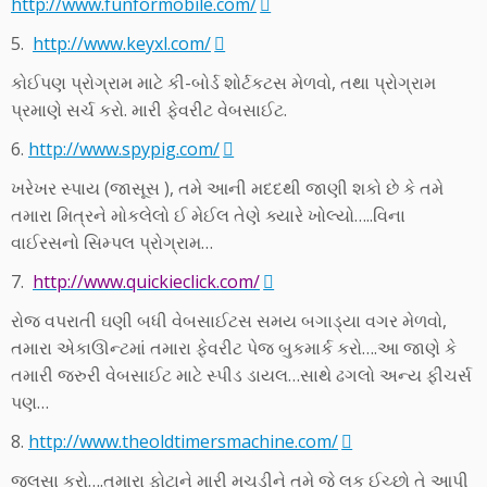
http://www.funformobile.com/
5.
http://www.keyxl.com/
કોઈપણ પ્રોગ્રામ માટે કી-બોર્ડ શોર્ટકટસ મેળવો, તથા પ્રોગ્રામ
પ્રમાણે સર્ચ કરો. મારી ફેવરીટ વેબસાઈટ.
6.
http://www.spypig.com/
ખરેખર સ્પાય (જાસૂસ ), તમે આની મદદથી જાણી શકો છે કે તમે
તમારા મિત્રને મોકલેલો ઈ મેઈલ તેણે ક્યારે ખોલ્યો…..વિના
વાઈરસનો સિમ્પલ પ્રોગ્રામ…
7.
http://www.quickieclick.com/
રોજ વપરાતી ઘણી બધી વેબસાઈટસ સમય બગાડ્યા વગર મેળવો,
તમારા એકાઊન્ટમાં તમારા ફેવરીટ પેજ બુકમાર્ક કરો….આ જાણે કે
તમારી જરુરી વેબસાઈટ માટે સ્પીડ ડાયલ…સાથે ઢગલો અન્ય ફીચર્સ
પણ…
8.
http://www.theoldtimersmachine.com/
જલસા કરો….તમારા ફોટાને મારી મચડીને તમે જે લુક ઈચ્છો તે આપી