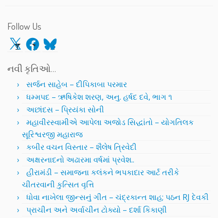
Follow Us
X
Facebook
Bluesky
નવી કૃતિઓ…
સર્જન સાહેબ – દીપિકાબા પરમાર
ધમ્મપદ – ઋષિકેશ શરણ, અનુ. હર્ષદ દવે, ભાગ ૧
અછાંદસ – પ્રિયંકા સોની
મહાવીરસ્વામીએ આપેલા અજોડ સિદ્ધાંતો – યોગતિલક
સૂરિશ્વરજી મહારાજ
કબીર વચન વિસ્તાર – શૈલેષ ત્રિવેદી
અક્ષરનાદનો અઢારમા વર્ષમાં પ્રવેશ..
હીરામંડી – સમાજના કલંકને ભપકાદાર આર્ટ તરીકે
ચીતરવાની કુત્સિત વૃત્તિ
ધોવા નાખેલા જીન્સનું ગીત – ચંદ્રકાન્ત શાહ; પઠન RJ દેવકી
પ્રાચીન અને અર્વાચીન ટોક્યો – દર્શા કિકાણી