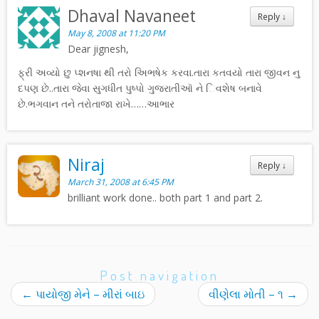
Dhaval Navaneet
Reply
↓
May 8, 2008 at 11:20 PM
Dear jignesh,
ફ્રી અવ્યો છુ પ્શનષા થી તરો અિભષેક કરવા.તારા કતવયો તારા જીવન નુ
દપણ છે..તારા જેવા સુગધીત પુષ્પો ગુજરાતીઑ ને િવશેષ બનાવે
છે.ભગવાન તને તરોતાજા રાખે……આભાર
Niraj
Reply
↓
March 31, 2008 at 6:45 PM
brilliant work done.. both part 1 and part 2.
Post navigation
←
પાયોજી મેને – મીરાં બાઇ
વીણેલા મોતી – ૧
→