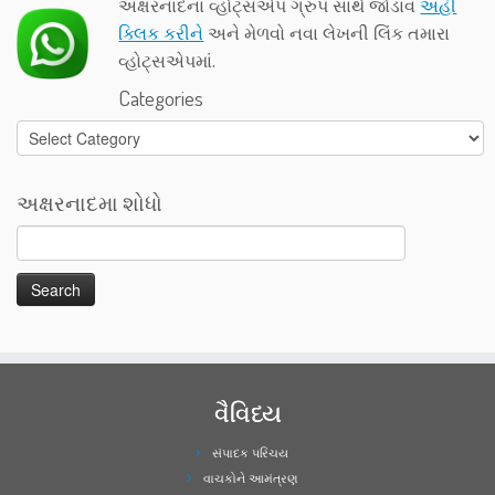
અક્ષરનાદના વ્હોટ્સએપ ગ્રુપ સાથે જોડાવ
અહીં
ક્લિક કરીને
અને મેળવો નવા લેખની લિંક તમારા
વ્હોટ્સએપમાં.
Categories
Categories
અક્ષરનાદમા શોધો
વૈવિધ્ય
સંપાદક પરિચય
વાચકોને આમંત્રણ