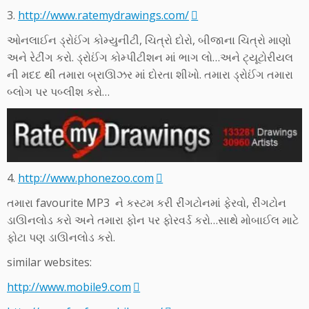
3.
http://www.ratemydrawings.com/
ઓનલાઈન ડ્રોઈંગ કોમ્યુનીટી, ચિત્રો દોરો, બીજાના ચિત્રો માણો
અને રેટીંગ કરો. ડ્રોઈંગ કોમ્પીટીશન માં ભાગ લો…અને ટ્યૂટોરીયલ
ની મદદ થી તમારા બ્રાઊઝર માં દોરતા શીખો. તમારા ડ્રોઈંગ તમારા
બ્લોગ પર પબ્લીશ કરો…
4.
http://www.phonezoo.com
તમારા favourite MP3 ને કસ્ટમ કરી રીંગટોનમાં ફેરવો, રીંગટોન
ડાઊનલોડ કરો અને તમારા ફોન પર ફોરવર્ડ કરો…સાથે મોબાઈલ માટે
ફોટા પણ ડાઊનલોડ કરો.
similar websites:
http://www.mobile9.com