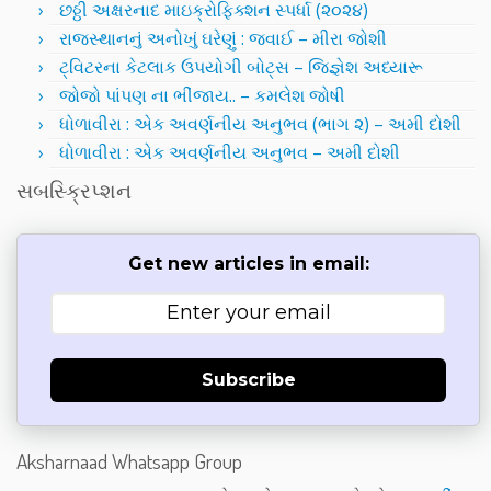
છઠ્ઠી અક્ષરનાદ માઇક્રોફિક્શન સ્પર્ધા (૨૦૨૪)
રાજસ્થાનનું અનોખું ઘરેણું : જવાઈ – મીરા જોશી
ટ્વિટરના કેટલાક ઉપયોગી બોટ્સ – જિજ્ઞેશ અધ્યારૂ
જોજો પાંપણ ના ભીંજાય.. – કમલેશ જોષી
ધોળાવીરા : એક અવર્ણનીય અનુભવ (ભાગ ૨) – અમી દોશી
ધોળાવીરા : એક અવર્ણનીય અનુભવ – અમી દોશી
સબસ્ક્રિપ્શન
Get new articles in email:
Subscribe
Aksharnaad Whatsapp Group