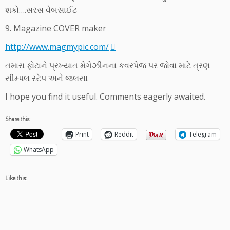
શકો….સરસ વેબસાઈટ
9. Magazine COVER maker
http://www.magmypic.com/
તમારા ફોટાને પ્રખ્યાત મેગેઝીનના કવરપેજ પર જોવા માટે ત્રણ
સીમ્પલ સ્ટેપ અને જલસા
I hope you find it useful. Comments eagerly awaited.
Share this:
Print
Reddit
Telegram
WhatsApp
Like this: