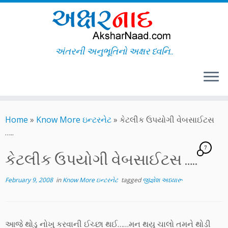
અંતરની અનુભૂતિનો અક્ષર ધ્વનિ..
Skip
to
Home
»
Know More ઇન્ટરનેટ
»
કેટલીક ઉપયોગી વેબસાઈટસ
content
…..
7
કેટલીક ઉપયોગી વેબસાઈટસ …..
February 9, 2008
in
Know More ઇન્ટરનેટ
tagged
જીજ્ઞેશ અધ્યારૂ
આજે થોડુ નોખુ કરવાની ઈચ્છા થઈ……મન થયુ ચાલો તમને થોડી