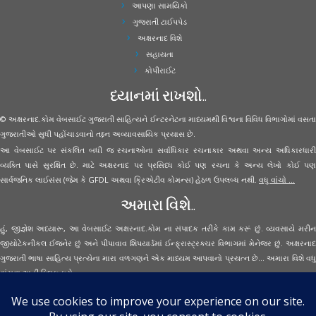
આપણા સામયિકો
ગુજરાતી ટાઈપપેડ
અક્ષરનાદ વિશે
સહાયતા
કોપીરાઈટ
ધ્યાનમાં રાખશો..
© અક્ષરનાદ.કોમ વેબસાઈટ ગુજરાતી સાહિત્યને ઈન્ટરનેટના માધ્યમથી વિશ્વના વિવિધ વિભાગોમાં વસતા
ગુજરાતીઓ સુધી પહોંચાડવાનો તદ્દન અવ્યાવસાયિક પ્રયાસ છે.
આ વેબસાઈટ પર સંકલિત બધી જ રચનાઓના સર્વાધિકાર રચનાકાર અથવા અન્ય અધિકારધારી
વ્યક્તિ પાસે સુરક્ષિત છે. માટે અક્ષરનાદ પર પ્રસિધ્ધ કોઈ પણ રચના કે અન્ય લેખો કોઈ પણ
સાર્વજનિક લાઈસંસ (જેમ કે GFDL અથવા ક્રિએટીવ કોમન્સ) હેઠળ ઉપલબ્ધ નથી.
વધુ વાંચો ...
અમારા વિશે..
હું, જીજ્ઞેશ અધ્યારૂ, આ વેબસાઈટ અક્ષરનાદ.કોમ ના સંપાદક તરીકે કામ કરૂં છું. વ્યવસાયે મરીન
જીયોટેકનીકલ ઈજનેર છું અને પીપાવાવ શિપયાર્ડમાં ઈન્ફ્રાસ્ટ્રક્ચર વિભાગમાં મેનેજર છું. અક્ષરનાદ
ગુજરાતી ભાષા સાહિત્ય પ્રત્યેના મારા વળગણને એક માધ્યમ આપવાનો પ્રયત્ન છે... અમારા વિશે વધુ
વાંચવા
અહીં ક્લિક કરો...
Secured Site Assurance