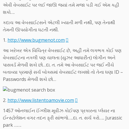
એવી વેબસાઈટ પર લઈ જાઊ જ્યાં તમે મજા પડી ગઈ એમ કહી
શકો….
કદાચ આ વેબસાઈટસને એટલી ખ્યાતી મળી નથી, પણ તેનાથી
તેમની ઊપયોગીતા ધટતી નથી.
1.
http://www.bugmenot.com
આ ખરેખર એક વિચિત્ર વેબસાઈટ છે, અહીં તમે લગભગ કોઈ પણ
વેબસાઈટના નકલી પણ ચાલતા (યુઝર આધારીત) લોગીન અને
પાસવર્ડ મેળવી શકો છો…દા. ત. તમે આ વેબસાઈટ પર જઈ નીચે
બતાવ્યા પ્રમાણે સર્ચ બોક્સમાં વેબસાઈટ લખશો તો તેના ધણા ID –
Passwords મેળવી શકો છો…
2.
http://www.listentoamovie.com
1457 ઓનલાઈન ઈંગ્લીશ મૂવીઝ કોઈપણ પ્રકારના પ્લેયર ના
ઈન્સ્ટોલેશન વગર તદન ફ્રી સાંભળો…..દા. ત. સર્ચ કરો….. Jurassic
park …….