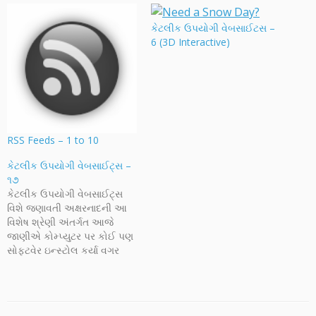
કેટલીક ઉપયોગી વેબસાઈટસ –
6 (3D Interactive)
RSS Feeds – 1 to 10
કેટલીક ઉપયોગી વેબસાઈટ્સ –
૧૭
કેટલીક ઉપયોગી વેબસાઈટ્સ
વિશે જણાવતી અક્ષરનાદની આ
વિશેષ શ્રેણી અંતર્ગત આજે
જાણીએ કોમ્પ્યુટર પર કોઈ પણ
સોફ્ટવેર ઇન્સ્ટોલ કર્યા વગર
શરીર રચનાની ત્રિપરીમાણીય
સફર કરાવતી વેબસાઈટ,
ગૃહશોભાના વિવિધ વિકલ્પો,
ચિત્રો તથા ફોટૉગ્રાફ્સને