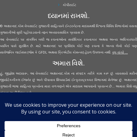
કોપીરાઈટ
ધ્યાનમાં રાખશો..
© અક્ષરનાદ.કોમ વેબસાઈટ ગુજરાતી સાહિત્યને ઈન્ટરનેટના માધ્યમથી વિશ્વના વિવિધ વિભાગોમાં વસતા
ગુજરાતીઓ સુધી પહોંચાડવાનો તદ્દન અવ્યાવસાયિક પ્રયાસ છે.
આ વેબસાઈટ પર સંકલિત બધી જ રચનાઓના સર્વાધિકાર રચનાકાર અથવા અન્ય અધિકારધારી
વ્યક્તિ પાસે સુરક્ષિત છે. માટે અક્ષરનાદ પર પ્રસિધ્ધ કોઈ પણ રચના કે અન્ય લેખો કોઈ પણ
સાર્વજનિક લાઈસંસ (જેમ કે GFDL અથવા ક્રિએટીવ કોમન્સ) હેઠળ ઉપલબ્ધ નથી.
વધુ વાંચો ...
અમારા વિશે..
હું, જીજ્ઞેશ અધ્યારૂ, આ વેબસાઈટ અક્ષરનાદ.કોમ ના સંપાદક તરીકે કામ કરૂં છું. વ્યવસાયે મરીન
જીયોટેકનીકલ ઈજનેર છું અને પીપાવાવ શિપયાર્ડમાં ઈન્ફ્રાસ્ટ્રક્ચર વિભાગમાં મેનેજર છું. અક્ષરનાદ
ગુજરાતી ભાષા સાહિત્ય પ્રત્યેના મારા વળગણને એક માધ્યમ આપવાનો પ્રયત્ન છે... અમારા વિશે વધુ
વાંચવા
અહીં ક્લિક કરો...
Secured Site Assurance
· © 2026
Aksharnaad.com
By Jignesh Adhyaru ·