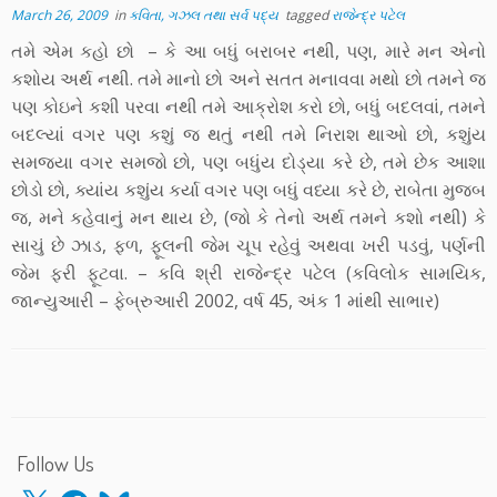
March 26, 2009
in
કવિતા, ગઝલ તથા સર્વ પદ્ય
tagged
રાજેન્દ્ર પટેલ
તમે એમ કહો છો – કે આ બધું બરાબર નથી, પણ, મારે મન એનો
કશોય અર્થ નથી. તમે માનો છો અને સતત મનાવવા મથો છો તમને જ
પણ કોઇને કશી પરવા નથી તમે આક્રોશ કરો છો, બધું બદલવાં, તમને
બદલ્યાં વગર પણ કશું જ થતું નથી તમે નિરાશ થાઓ છો, કશુંય
સમજ્યા વગર સમજો છો, પણ બધુંય દોડ્યા કરે છે, તમે છેક આશા
છોડો છો, ક્યાંય કશુંય કર્યા વગર પણ બધું વધ્યા કરે છે, રાબેતા મુજબ
જ, મને કહેવાનું મન થાય છે, (જો કે તેનો અર્થ તમને કશો નથી) કે
સાચું છે ઝાડ, ફળ, ફૂલની જેમ ચૂપ રહેવું અથવા ખરી પડવું, પર્ણની
જેમ ફરી ફૂટવા. – કવિ શ્રી રાજેન્દ્ર પટેલ (કવિલોક સામયિક,
જાન્યુઆરી – ફેબ્રુઆરી 2002, વર્ષ 45, અંક 1 માંથી સાભાર)
Follow Us