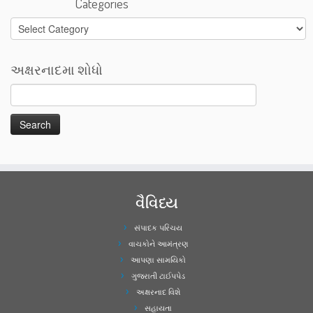
Categories
Categories
અક્ષરનાદમા શોધો
વૈવિધ્ય
સંપાદક પરિચય
વાચકોને આમંત્રણ
આપણા સામયિકો
ગુજરાતી ટાઈપપેડ
અક્ષરનાદ વિશે
સહાયતા