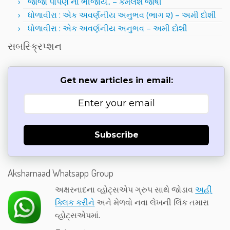
જોજો પાંપણ ના ભીંજાય.. – કમલેશ જોષી
ધોળાવીરા : એક અવર્ણનીય અનુભવ (ભાગ ૨) – અમી દોશી
ધોળાવીરા : એક અવર્ણનીય અનુભવ – અમી દોશી
સબસ્ક્રિપ્શન
Get new articles in email:
Subscribe
Aksharnaad Whatsapp Group
અક્ષરનાદના વ્હોટ્સએપ ગ્રુપ સાથે જોડાવ
અહીં
ક્લિક કરીને
અને મેળવો નવા લેખની લિંક તમારા
વ્હોટ્સએપમાં.