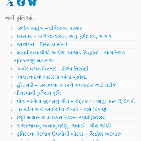
X
Facebook
Bluesky
નવી કૃતિઓ…
સર્જન સાહેબ – દીપિકાબા પરમાર
ધમ્મપદ – ઋષિકેશ શરણ, અનુ. હર્ષદ દવે, ભાગ ૧
અછાંદસ – પ્રિયંકા સોની
મહાવીરસ્વામીએ આપેલા અજોડ સિદ્ધાંતો – યોગતિલક
સૂરિશ્વરજી મહારાજ
કબીર વચન વિસ્તાર – શૈલેષ ત્રિવેદી
અક્ષરનાદનો અઢારમા વર્ષમાં પ્રવેશ..
હીરામંડી – સમાજના કલંકને ભપકાદાર આર્ટ તરીકે
ચીતરવાની કુત્સિત વૃત્તિ
ધોવા નાખેલા જીન્સનું ગીત – ચંદ્રકાન્ત શાહ; પઠન RJ દેવકી
પ્રાચીન અને અર્વાચીન ટોક્યો – દર્શા કિકાણી
છઠ્ઠી અક્ષરનાદ માઇક્રોફિક્શન સ્પર્ધા (૨૦૨૪)
રાજસ્થાનનું અનોખું ઘરેણું : જવાઈ – મીરા જોશી
ટ્વિટરના કેટલાક ઉપયોગી બોટ્સ – જિજ્ઞેશ અધ્યારૂ