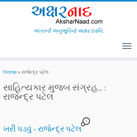
અંતરની અનુભૂતિનો અક્ષર ધ્વનિ..
Skip
to
Home
»
રાજેન્દ્ર પટેલ
content
સાહિત્યકાર મુજબ સંગ્રહ... :
રાજેન્દ્ર પટેલ
1
ખરી પડવું – રાજેન્દ્ર પટેલ