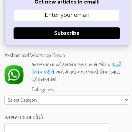
Get new articles in email:
Subscribe
Aksharnaad Whatsapp Group
અક્ષરનાદના વ્હોટ્સએપ ગ્રુપ સાથે જોડાવ
અહીં
ક્લિક કરીને
અને મેળવો નવા લેખની લિંક તમારા
વ્હોટ્સએપમાં.
Categories
Categories
અક્ષરનાદમા શોધો