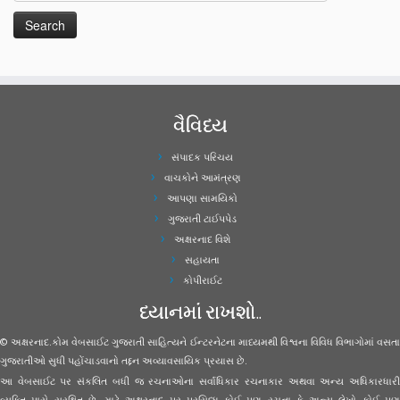
વૈવિધ્ય
સંપાદક પરિચય
વાચકોને આમંત્રણ
આપણા સામયિકો
ગુજરાતી ટાઈપપેડ
અક્ષરનાદ વિશે
સહાયતા
કોપીરાઈટ
ધ્યાનમાં રાખશો..
© અક્ષરનાદ.કોમ વેબસાઈટ ગુજરાતી સાહિત્યને ઈન્ટરનેટના માધ્યમથી વિશ્વના વિવિધ વિભાગોમાં વસતા
ગુજરાતીઓ સુધી પહોંચાડવાનો તદ્દન અવ્યાવસાયિક પ્રયાસ છે.
આ વેબસાઈટ પર સંકલિત બધી જ રચનાઓના સર્વાધિકાર રચનાકાર અથવા અન્ય અધિકારધારી
વ્યક્તિ પાસે સુરક્ષિત છે. માટે અક્ષરનાદ પર પ્રસિધ્ધ કોઈ પણ રચના કે અન્ય લેખો કોઈ પણ