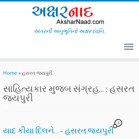
અંતરની અનુભૂતિનો અક્ષર ધ્વનિ..
Skip
to
Home
»
હસરત જયપુરી
content
સાહિત્યકાર મુજબ સંગ્રહ... :
હસરત
જયપુરી
5
યાદ કીયા દિલને… – હસરત જયપુરી