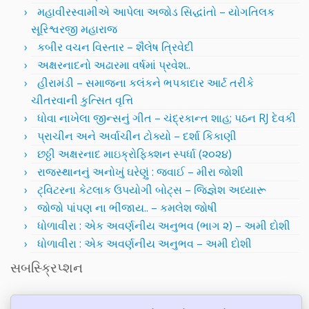
મહાવીરસ્વામીએ આપેલા અજોડ સિદ્ધાંતો – યોગતિલક
સૂરિશ્વરજી મહારાજ
કબીર વચન વિસ્તાર – શૈલેષ ત્રિવેદી
અક્ષરનાદનો અઢારમા વર્ષમાં પ્રવેશ..
હીરામંડી – સમાજના કલંકને ભપકાદાર આર્ટ તરીકે
ચીતરવાની કુત્સિત વૃત્તિ
ધોવા નાખેલા જીન્સનું ગીત – ચંદ્રકાન્ત શાહ; પઠન RJ દેવકી
પ્રાચીન અને અર્વાચીન ટોક્યો – દર્શા કિકાણી
છઠ્ઠી અક્ષરનાદ માઇક્રોફિક્શન સ્પર્ધા (૨૦૨૪)
રાજસ્થાનનું અનોખું ઘરેણું : જવાઈ – મીરા જોશી
ટ્વિટરના કેટલાક ઉપયોગી બોટ્સ – જિજ્ઞેશ અધ્યારૂ
જોજો પાંપણ ના ભીંજાય.. – કમલેશ જોષી
ધોળાવીરા : એક અવર્ણનીય અનુભવ (ભાગ ૨) – અમી દોશી
ધોળાવીરા : એક અવર્ણનીય અનુભવ – અમી દોશી
સબસ્ક્રિપ્શન