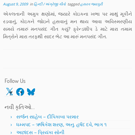
August 9, 2009
in
હિન્દી / અંગ્રેજી ગીતો
tagged
હસરત જયપુરી
એકલતાની અમુક ક્ષણોમાં, જ્યારે કોઇકના ખભા પર માથું મૂકીને
રડવાનું, કોઇકને જોઇને હસવાનું મન થાય આવા અવિસ્મરણીય
સમયે તમારું મનપસંદ ગીત કયું? ફ્રેન્ડશીપ ડે માટે મારા તમામ
મિત્રોને મારા તરફથી સાદર ભેટ આ મારું મનપસંદ ગીત.
Follow Us
X
Facebook
Bluesky
નવી કૃતિઓ…
સર્જન સાહેબ – દીપિકાબા પરમાર
ધમ્મપદ – ઋષિકેશ શરણ, અનુ. હર્ષદ દવે, ભાગ ૧
અછાંદસ – પ્રિયંકા સોની