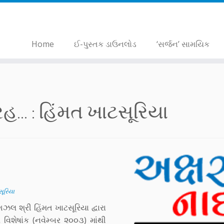
Home
ઈ-પુસ્તક ડાઉનલોડ
‘સર્જન’ સામયિક
... :
હિંમત ખાટસૂરિયા
સૂરિયા
 ગઝલ શ્રી હિંમત ખાટસૂરિયા દ્વારા
 વિશેષાંક (નવેમ્બર ૨૦૦૩) માંથી