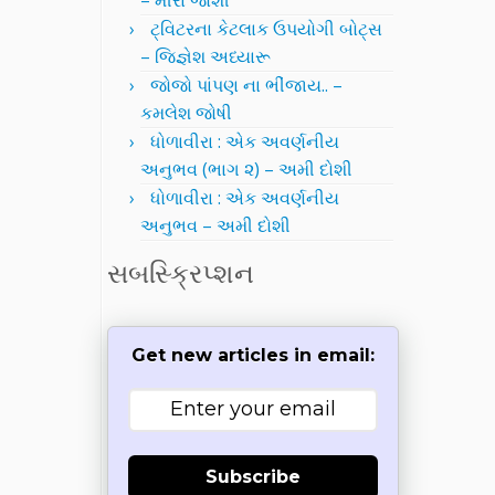
– મીરા જોશી
ટ્વિટરના કેટલાક ઉપયોગી બોટ્સ
– જિજ્ઞેશ અધ્યારૂ
જોજો પાંપણ ના ભીંજાય.. –
કમલેશ જોષી
ધોળાવીરા : એક અવર્ણનીય
અનુભવ (ભાગ ૨) – અમી દોશી
ધોળાવીરા : એક અવર્ણનીય
અનુભવ – અમી દોશી
સબસ્ક્રિપ્શન
Get new articles in email:
Subscribe