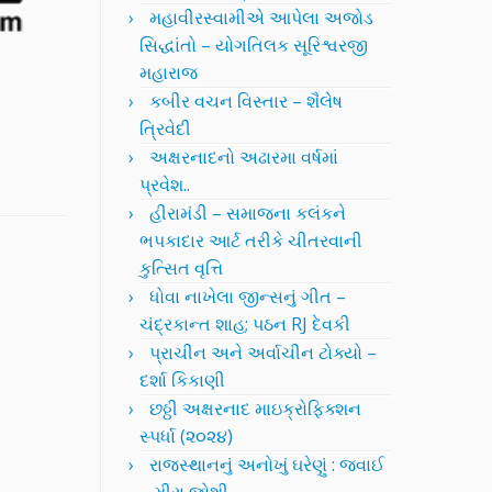
મહાવીરસ્વામીએ આપેલા અજોડ
સિદ્ધાંતો – યોગતિલક સૂરિશ્વરજી
મહારાજ
કબીર વચન વિસ્તાર – શૈલેષ
ત્રિવેદી
અક્ષરનાદનો અઢારમા વર્ષમાં
પ્રવેશ..
હીરામંડી – સમાજના કલંકને
ભપકાદાર આર્ટ તરીકે ચીતરવાની
કુત્સિત વૃત્તિ
ધોવા નાખેલા જીન્સનું ગીત –
ચંદ્રકાન્ત શાહ; પઠન RJ દેવકી
પ્રાચીન અને અર્વાચીન ટોક્યો –
દર્શા કિકાણી
છઠ્ઠી અક્ષરનાદ માઇક્રોફિક્શન
સ્પર્ધા (૨૦૨૪)
રાજસ્થાનનું અનોખું ઘરેણું : જવાઈ