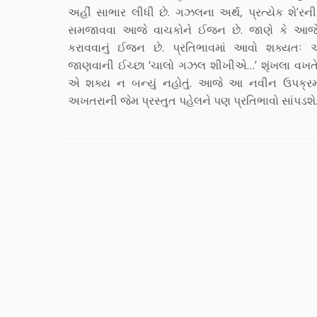
અહીં સાભાર લીધી છે. ગઝલના અર્થ, પ્રત્યેક શે’ર
સમજાવવા આજે વાચકોને ઈજન છે. જાણે કે આજે
કરાવવાનું ઈજન છે. પ્રતિભાવમાં આવો શક્યતઃ આ
જાણવાની ઈચ્છા ‘ચાલો ગઝલ શીખીએ…’ શૃંખલા વખતે
એ શક્ય ન બન્યું નહોતું. આજે આ નવીન ઉપક્રમ 
અખતરાની જેમ પ્રસ્તુત પહેલને પણ પ્રતિભાવો સાંપડશે