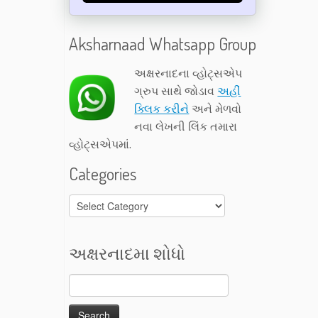
Aksharnaad Whatsapp Group
અક્ષરનાદના વ્હોટ્સએપ
ગ્રુપ સાથે જોડાવ
અહીં
ક્લિક કરીને
અને મેળવો
નવા લેખની લિંક તમારા
વ્હોટ્સએપમાં.
Categories
Categories
અક્ષરનાદમા શોધો