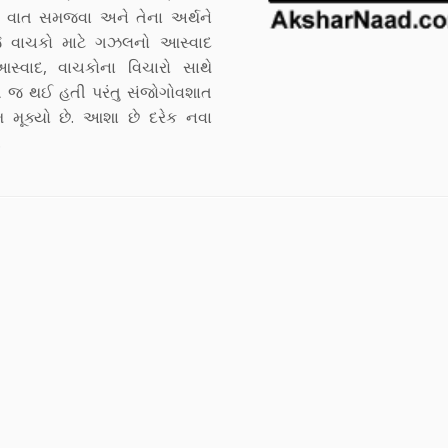
ની વાત સમજવા અને તેના અર્થને
 વાચકો માટે ગઝલનો આસ્વાદ
સ્વાદ, વાચકોના વિચારો સાથે
 જ થઈ હતી પરંતુ સંજોગોવશાત
મૂક્યો છે. આશા છે દરેક નવા
.