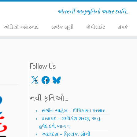
અંતરની અનુભૂતિનો અક્ષર ધ્વનિ..
ઑડિયો અક્ષરનાદ
સર્જક સૂચી
કોપીરાઈટ
સંપર્ક
Follow Us
X
Facebook
Bluesky
નવી કૃતિઓ…
સર્જન સાહેબ – દીપિકાબા પરમાર
ધમ્મપદ – ઋષિકેશ શરણ, અનુ.
હર્ષદ દવે, ભાગ ૧
અછાંદસ – પ્રિયંકા સોની