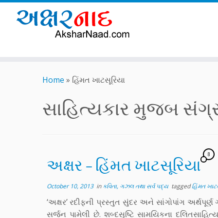
Skip
to
Home
»
હિંમત ખાટસૂરિયા
content
સાહિત્યકાર મુજબ સંગ્રહ
8
અક્ષર – હિંમત ખાટસૂરિયા
October 10, 2013
in
કવિતા, ગઝલ તથા સર્વ પદ્ય
tagged
હિંમત ખાટ
‘અક્ષર’ રદીફની પ્રસ્તુત સુંદર અને સાંગોપાંગ અર્થપૂર્ણ
સર્જન પામેલી છે. શબ્દસૃષ્ટિ સામયિકના દલિતસાહિત્ય