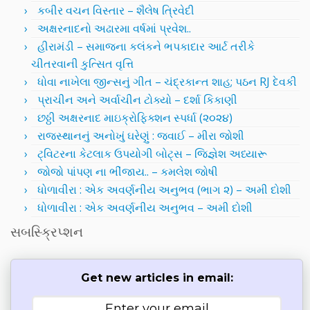
કબીર વચન વિસ્તાર – શૈલેષ ત્રિવેદી
અક્ષરનાદનો અઢારમા વર્ષમાં પ્રવેશ..
હીરામંડી – સમાજના કલંકને ભપકાદાર આર્ટ તરીકે
ચીતરવાની કુત્સિત વૃત્તિ
ધોવા નાખેલા જીન્સનું ગીત – ચંદ્રકાન્ત શાહ; પઠન RJ દેવકી
પ્રાચીન અને અર્વાચીન ટોક્યો – દર્શા કિકાણી
છઠ્ઠી અક્ષરનાદ માઇક્રોફિક્શન સ્પર્ધા (૨૦૨૪)
રાજસ્થાનનું અનોખું ઘરેણું : જવાઈ – મીરા જોશી
ટ્વિટરના કેટલાક ઉપયોગી બોટ્સ – જિજ્ઞેશ અધ્યારૂ
જોજો પાંપણ ના ભીંજાય.. – કમલેશ જોષી
ધોળાવીરા : એક અવર્ણનીય અનુભવ (ભાગ ૨) – અમી દોશી
ધોળાવીરા : એક અવર્ણનીય અનુભવ – અમી દોશી
સબસ્ક્રિપ્શન
Get new articles in email: