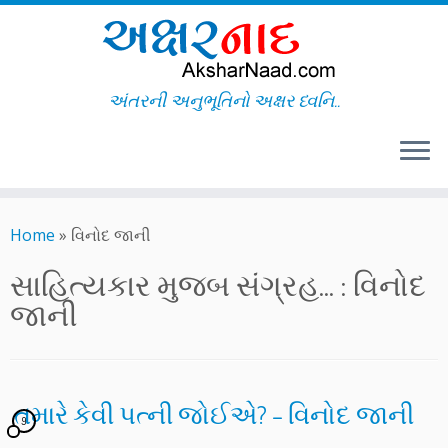
અંતરની અનુભૂતિનો અક્ષર ધ્વનિ..
Skip
to
Home
»
વિનોદ જાની
content
સાહિત્યકાર મુજબ સંગ્રહ... :
વિનોદ
જાની
તમારે કેવી પત્ની જોઈએ? – વિનોદ જાની
9