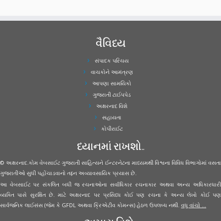
વૈવિધ્ય
સંપાદક પરિચય
વાચકોને આમંત્રણ
આપણા સામયિકો
ગુજરાતી ટાઈપપેડ
અક્ષરનાદ વિશે
સહાયતા
કોપીરાઈટ
ધ્યાનમાં રાખશો..
© અક્ષરનાદ.કોમ વેબસાઈટ ગુજરાતી સાહિત્યને ઈન્ટરનેટના માધ્યમથી વિશ્વના વિવિધ વિભાગોમાં વસતા
ગુજરાતીઓ સુધી પહોંચાડવાનો તદ્દન અવ્યાવસાયિક પ્રયાસ છે.
આ વેબસાઈટ પર સંકલિત બધી જ રચનાઓના સર્વાધિકાર રચનાકાર અથવા અન્ય અધિકારધારી
વ્યક્તિ પાસે સુરક્ષિત છે. માટે અક્ષરનાદ પર પ્રસિધ્ધ કોઈ પણ રચના કે અન્ય લેખો કોઈ પણ
સાર્વજનિક લાઈસંસ (જેમ કે GFDL અથવા ક્રિએટીવ કોમન્સ) હેઠળ ઉપલબ્ધ નથી.
વધુ વાંચો ...