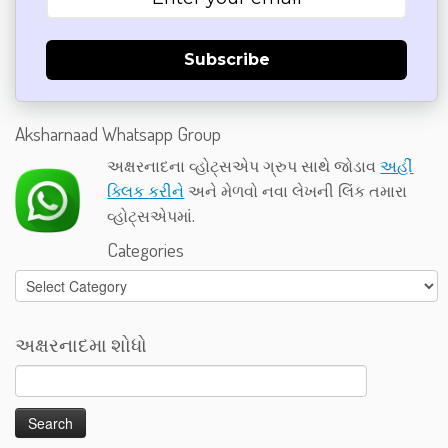
Subscribe
Aksharnaad Whatsapp Group
અક્ષરનાદના વ્હોટ્સએપ ગ્રુપ સાથે જોડાવ
અહીં
ક્લિક કરીને
અને મેળવો નવા લેખની લિંક તમારા
વ્હોટ્સએપમાં.
Categories
Categories
અક્ષરનાદમા શોધો