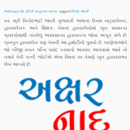
February 26, 2010
in
હાસ્ય વ્યંગ્ય
tagged
વિનોદ જાની
સ્વ. શ્રી વિનોદભાઈ જાની ગુજરાતી ભાષાના ઉત્તમ નાટ્યલેખક,
હાસ્યલેખક અને શિક્ષક. તેમના હાસ્યલેખોમાં ખૂબ સામાન્ય
પ્રસંગોમાંથી તારવેલું અસામાન્ય હાસ્યતત્વ જોવા અચૂક મળે છે.
પ્રસ્તુત હાસ્યલેખ પણ તેમની આ હથોટીનો પુરાવો છે. પરણેલાઓને
જો બીજી વખત પત્નિ પસંદ કરવાનો અવસર આપવામાં આવે તો
તમારે કેવી પત્ની જોઈએ એવા વિષય પર તેમણે ખૂબ હાસ્યસભર
લેખ આપ્યો છે.