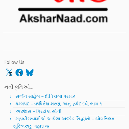
Follow Us
X
Facebook
Bluesky
નવી કૃતિઓ…
સર્જન સાહેબ – દીપિકાબા પરમાર
ધમ્મપદ – ઋષિકેશ શરણ, અનુ. હર્ષદ દવે, ભાગ ૧
અછાંદસ – પ્રિયંકા સોની
મહાવીરસ્વામીએ આપેલા અજોડ સિદ્ધાંતો – યોગતિલક
સૂરિશ્વરજી મહારાજ