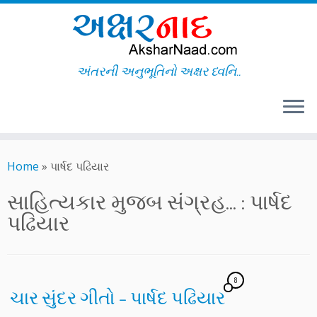
અંતરની અનુભૂતિનો અક્ષર ધ્વનિ..
Skip
to
Home
»
પાર્ષદ પઢિયાર
content
સાહિત્યકાર મુજબ સંગ્રહ... :
પાર્ષદ
પઢિયાર
8
ચાર સુંદર ગીતો – પાર્ષદ પઢિયાર