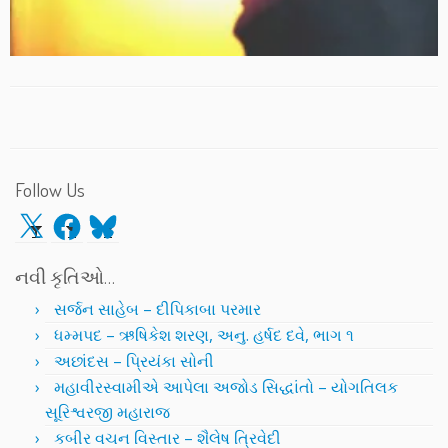
Follow Us
X
Facebook
Bluesky
નવી કૃતિઓ…
સર્જન સાહેબ – દીપિકાબા પરમાર
ધમ્મપદ – ઋષિકેશ શરણ, અનુ. હર્ષદ દવે, ભાગ ૧
અછાંદસ – પ્રિયંકા સોની
મહાવીરસ્વામીએ આપેલા અજોડ સિદ્ધાંતો – યોગતિલક
સૂરિશ્વરજી મહારાજ
કબીર વચન વિસ્તાર – શૈલેષ ત્રિવેદી