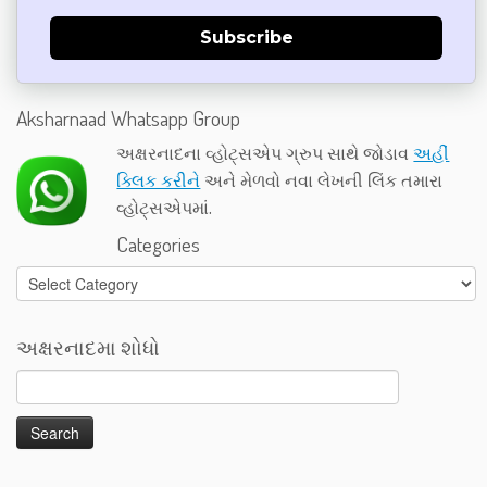
Subscribe
Aksharnaad Whatsapp Group
અક્ષરનાદના વ્હોટ્સએપ ગ્રુપ સાથે જોડાવ
અહીં
ક્લિક કરીને
અને મેળવો નવા લેખની લિંક તમારા
વ્હોટ્સએપમાં.
Categories
Categories
અક્ષરનાદમા શોધો