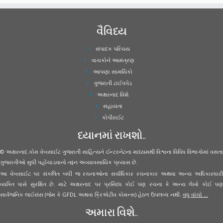
વૈવિધ્ય
સંપાદક પરિચય
વાચકોને આમંત્રણ
આપણા સામયિકો
ગુજરાતી ટાઈપપેડ
અક્ષરનાદ વિશે
સહાયતા
કોપીરાઈટ
ધ્યાનમાં રાખશો..
© અક્ષરનાદ.કોમ વેબસાઈટ ગુજરાતી સાહિત્યને ઈન્ટરનેટના માધ્યમથી વિશ્વના વિવિધ વિભાગોમાં વસતા
ગુજરાતીઓ સુધી પહોંચાડવાનો તદ્દન અવ્યાવસાયિક પ્રયાસ છે.
આ વેબસાઈટ પર સંકલિત બધી જ રચનાઓના સર્વાધિકાર રચનાકાર અથવા અન્ય અધિકારધારી
વ્યક્તિ પાસે સુરક્ષિત છે. માટે અક્ષરનાદ પર પ્રસિધ્ધ કોઈ પણ રચના કે અન્ય લેખો કોઈ પણ
સાર્વજનિક લાઈસંસ (જેમ કે GFDL અથવા ક્રિએટીવ કોમન્સ) હેઠળ ઉપલબ્ધ નથી.
વધુ વાંચો ...
અમારા વિશે..