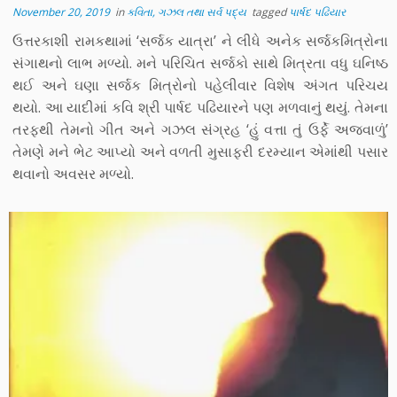
November 20, 2019
in
કવિતા, ગઝલ તથા સર્વ પદ્ય
tagged
પાર્ષદ પઢિયાર
ઉત્તરકાશી રામકથામાં ‘સર્જક યાત્રા’ ને લીધે અનેક સર્જકમિત્રોના
સંગાથનો લાભ મળ્યો. મને પરિચિત સર્જકો સાથે મિત્રતા વધુ ઘનિષ્ઠ
થઈ અને ઘણા સર્જક મિત્રોનો પહેલીવાર વિશેષ અંગત પરિચય
થયો. આ યાદીમાં કવિ શ્રી પાર્ષદ પઢિયારને પણ મળવાનું થયું. તેમના
તરફથી તેમનો ગીત અને ગઝલ સંગ્રહ ‘હું વત્તા તું ઉર્ફે અજવાળું’
તેમણે મને ભેટ આપ્યો અને વળતી મુસાફરી દરમ્યાન એમાંથી પસાર
થવાનો અવસર મળ્યો.