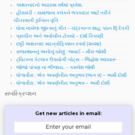
અક્ષરનાદનો અઢારમા વર્ષમાં પ્રવેશ..
હીરામંડી – સમાજના કલંકને ભપકાદાર આર્ટ તરીકે
ચીતરવાની કુત્સિત વૃત્તિ
ધોવા નાખેલા જીન્સનું ગીત – ચંદ્રકાન્ત શાહ; પઠન RJ દેવકી
પ્રાચીન અને અર્વાચીન ટોક્યો – દર્શા કિકાણી
છઠ્ઠી અક્ષરનાદ માઇક્રોફિક્શન સ્પર્ધા (૨૦૨૪)
રાજસ્થાનનું અનોખું ઘરેણું : જવાઈ – મીરા જોશી
ટ્વિટરના કેટલાક ઉપયોગી બોટ્સ – જિજ્ઞેશ અધ્યારૂ
જોજો પાંપણ ના ભીંજાય.. – કમલેશ જોષી
ધોળાવીરા : એક અવર્ણનીય અનુભવ (ભાગ ૨) – અમી દોશી
ધોળાવીરા : એક અવર્ણનીય અનુભવ – અમી દોશી
સબસ્ક્રિપ્શન
Get new articles in email: