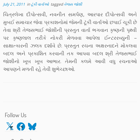
July 21, 2011
in
ટૂંકી વાર્તાઓ
tagged
તેજસ જોશી
ચિત્રલેખા દીપોત્સવી, નવનીત સમર્પણ, આરપાર દીપોત્સવી અને
મુબઈ સમાચાર જેવા પ્રકાશનોમાં જેમની ટૂંકી વાર્તાઓ છપાઈ ચૂકી છે
તેવા શ્રી તેજસભાઈ જોશીની પ્રસ્તુત વાર્તા ભગવાન કૃષ્ણની પૃથ્વી
પર કૃષ્ણલાલ તરીકે નોકરી મેળવવા આપેલા ઈન્ટરરવ્યુની –
સાક્ષાત્કારની ઝલક દર્શાવે છે. પ્રસ્તુત રચના અક્ષરનાદને મોકલવા
બદલ અને પ્રકાશિત કરવાની તક આપવા બદલ શ્રી તેજસભાઈ
જોશીનો ખૂબ ખૂબ આભાર. તેમની કલમે આવી વધુ રચનાઓ
આપણને મળતી રહે તેવી શુભેચ્છાઓ.
Follow Us
X
Facebook
Bluesky