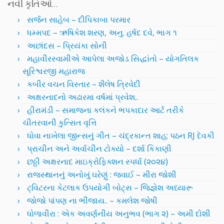
નવી કૃતિઓ…
સર્જન સાહેબ – દીપિકાબા પરમાર
ધમ્મપદ – ઋષિકેશ શરણ, અનુ. હર્ષદ દવે, ભાગ ૧
અછાંદસ – પ્રિયંકા સોની
મહાવીરસ્વામીએ આપેલા અજોડ સિદ્ધાંતો – યોગતિલક
સૂરિશ્વરજી મહારાજ
કબીર વચન વિસ્તાર – શૈલેષ ત્રિવેદી
અક્ષરનાદનો અઢારમા વર્ષમાં પ્રવેશ..
હીરામંડી – સમાજના કલંકને ભપકાદાર આર્ટ તરીકે
ચીતરવાની કુત્સિત વૃત્તિ
ધોવા નાખેલા જીન્સનું ગીત – ચંદ્રકાન્ત શાહ; પઠન RJ દેવકી
પ્રાચીન અને અર્વાચીન ટોક્યો – દર્શા કિકાણી
છઠ્ઠી અક્ષરનાદ માઇક્રોફિક્શન સ્પર્ધા (૨૦૨૪)
રાજસ્થાનનું અનોખું ઘરેણું : જવાઈ – મીરા જોશી
ટ્વિટરના કેટલાક ઉપયોગી બોટ્સ – જિજ્ઞેશ અધ્યારૂ
જોજો પાંપણ ના ભીંજાય.. – કમલેશ જોષી
ધોળાવીરા : એક અવર્ણનીય અનુભવ (ભાગ ૨) – અમી દોશી