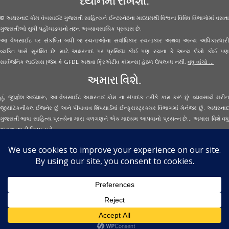
ધ્યાનમાં રાખશો..
© અક્ષરનાદ.કોમ વેબસાઈટ ગુજરાતી સાહિત્યને ઈન્ટરનેટના માધ્યમથી વિશ્વના વિવિધ વિભાગોમાં વસતા
ગુજરાતીઓ સુધી પહોંચાડવાનો તદ્દન અવ્યાવસાયિક પ્રયાસ છે.
આ વેબસાઈટ પર સંકલિત બધી જ રચનાઓના સર્વાધિકાર રચનાકાર અથવા અન્ય અધિકારધારી
વ્યક્તિ પાસે સુરક્ષિત છે. માટે અક્ષરનાદ પર પ્રસિધ્ધ કોઈ પણ રચના કે અન્ય લેખો કોઈ પણ
સાર્વજનિક લાઈસંસ (જેમ કે GFDL અથવા ક્રિએટીવ કોમન્સ) હેઠળ ઉપલબ્ધ નથી.
વધુ વાંચો ...
અમારા વિશે..
હું, જીજ્ઞેશ અધ્યારૂ, આ વેબસાઈટ અક્ષરનાદ.કોમ ના સંપાદક તરીકે કામ કરૂં છું. વ્યવસાયે મરીન
જીયોટેકનીકલ ઈજનેર છું અને પીપાવાવ શિપયાર્ડમાં ઈન્ફ્રાસ્ટ્રક્ચર વિભાગમાં મેનેજર છું. અક્ષરનાદ
ગુજરાતી ભાષા સાહિત્ય પ્રત્યેના મારા વળગણને એક માધ્યમ આપવાનો પ્રયત્ન છે... અમારા વિશે વધુ
વાંચવા
અહીં ક્લિક કરો...
Secured Site Assurance
· © 2026
Aksharnaad.com
By Jignesh Adhyaru ·
· All Rights Reserved ·
Back to top