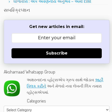
ધોળાવીરા : એક અવર્ણનીય અનુભવ – અમી દોશી
સબસ્ક્રિપ્શન
Get new articles in email:
Subscribe
Aksharnaad Whatsapp Group
અક્ષરનાદના વ્હોટ્સએપ ગ્રુપ સાથે જોડાવ
અહીં
ક્લિક કરીને
અને મેળવો નવા લેખની લિંક તમારા
વ્હોટ્સએપમાં.
Categories
Categories