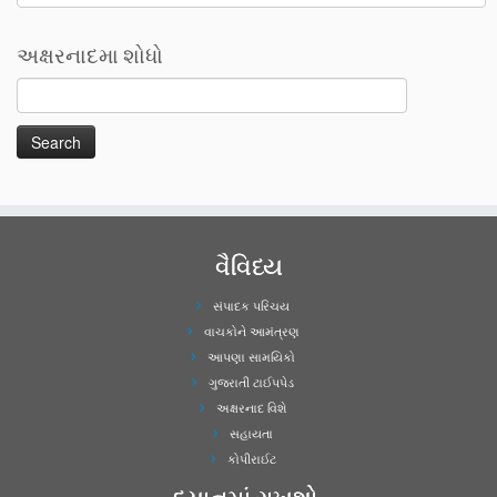
અક્ષરનાદમા શોધો
વૈવિધ્ય
સંપાદક પરિચય
વાચકોને આમંત્રણ
આપણા સામયિકો
ગુજરાતી ટાઈપપેડ
અક્ષરનાદ વિશે
સહાયતા
કોપીરાઈટ