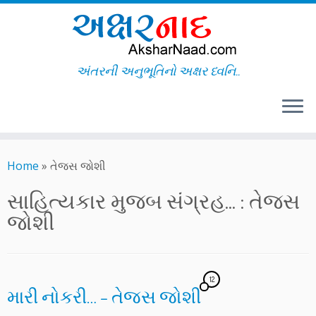
અંતરની અનુભૂતિનો અક્ષર ધ્વનિ..
Skip
to
Home
»
તેજસ જોશી
content
સાહિત્યકાર મુજબ સંગ્રહ... :
તેજસ
જોશી
12
મારી નોકરી… – તેજસ જોશી