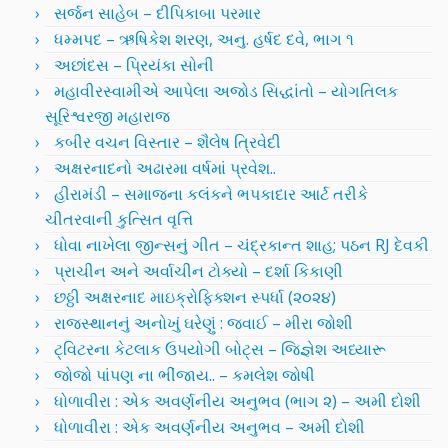
સર્જન સાહેબ – દીપિકાબા પરમાર
ધમ્મપદ – ઋષિકેશ શરણ, અનુ. હર્ષદ દવે, ભાગ ૧
અછાંદસ – પ્રિયંકા સોની
મહાવીરસ્વામીએ આપેલા અજોડ સિદ્ધાંતો – યોગતિલક
સૂરિશ્વરજી મહારાજ
કબીર વચન વિસ્તાર – શૈલેષ ત્રિવેદી
અક્ષરનાદનો અઢારમા વર્ષમાં પ્રવેશ..
હીરામંડી – સમાજના કલંકને ભપકાદાર આર્ટ તરીકે
ચીતરવાની કુત્સિત વૃત્તિ
ધોવા નાખેલા જીન્સનું ગીત – ચંદ્રકાન્ત શાહ; પઠન RJ દેવકી
પ્રાચીન અને અર્વાચીન ટોક્યો – દર્શા કિકાણી
છઠ્ઠી અક્ષરનાદ માઇક્રોફિક્શન સ્પર્ધા (૨૦૨૪)
રાજસ્થાનનું અનોખું ઘરેણું : જવાઈ – મીરા જોશી
ટ્વિટરના કેટલાક ઉપયોગી બોટ્સ – જિજ્ઞેશ અધ્યારૂ
જોજો પાંપણ ના ભીંજાય.. – કમલેશ જોષી
ધોળાવીરા : એક અવર્ણનીય અનુભવ (ભાગ ૨) – અમી દોશી
ધોળાવીરા : એક અવર્ણનીય અનુભવ – અમી દોશી