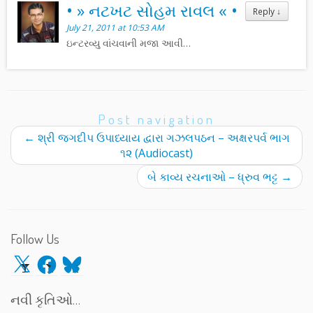
• » નટખટ સોહમ રાવલ « •
Reply
↓
July 21, 2011 at 10:53 AM
ઇન્ટરવ્યુ વાંચવાની મજા આવી…
Post navigation
←
શ્રી જગદીપ ઉપાધ્યાય દ્વારા ગઝલપઠન – અક્ષરપર્વ ભાગ
૧૨ (Audiocast)
બે કાવ્ય રચનાઓ – ધ્રુવ ભટ્ટ
→
Follow Us
X
Facebook
Bluesky
નવી કૃતિઓ…