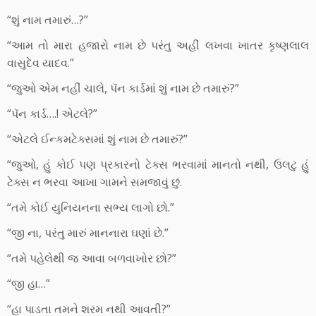
“શું નામ તમારું…?”
“આમ તો મારા હજારો નામ છે પરંતુ અહીં લખવા ખાતર કૃષ્ણલાલ
વાસુદેવ યાદવ.”
“જુઓ એમ નહીં ચાલે, પૅન કાર્ડમાં શું નામ છે તમારું?”
“પૅન કાર્ડ….! એટલે?”
“એટલે ઈન્કમટેક્સમાં શું નામ છે તમારું?”
“જુઓ, હું કોઈ પણ પ્રકારનો ટેક્સ ભરવામાં માનતો નથી, ઉલટુ હું
ટેક્સ ન ભરવા આખા ગામને સમજાવું છું.
“તમે કોઈ યુનિયનના સભ્ય લાગો છો.”
“જી ના, પરંતુ મારું માનનારા ઘણાં છે.”
“તમે પહેલેથી જ આવા બળવાખોર છો?”
“જી હા…”
“હા પાડતા તમને શરમ નથી આવતી?”