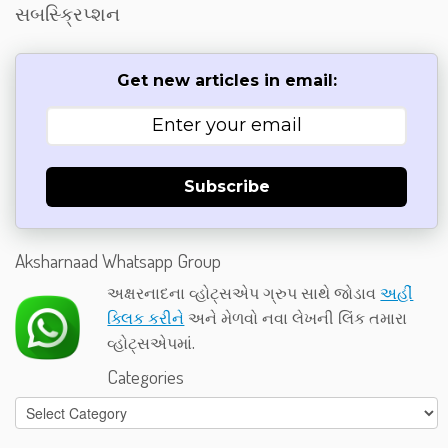
સબસ્ક્રિપ્શન
Get new articles in email:
Subscribe
Aksharnaad Whatsapp Group
અક્ષરનાદના વ્હોટ્સએપ ગ્રુપ સાથે જોડાવ
અહીં
ક્લિક કરીને
અને મેળવો નવા લેખની લિંક તમારા
વ્હોટ્સએપમાં.
Categories
Categories