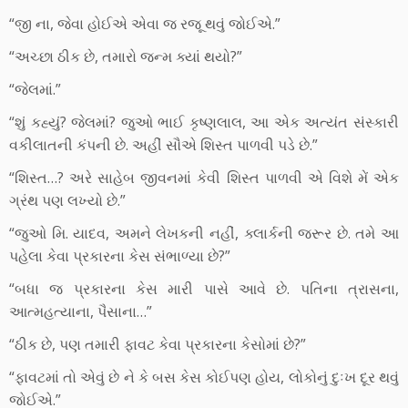
“જી ના, જેવા હોઈએ એવા જ રજૂ થવું જોઈએ.”
“અચ્છા ઠીક છે, તમારો જન્મ ક્યાં થયો?”
“જેલમાં.”
“શું કહ્યું? જેલમાં? જુઓ ભાઈ કૃષ્ણલાલ, આ એક અત્યંત સંસ્કારી
વકીલાતની કંપની છે. અહીં સૌએ શિસ્ત પાળવી પડે છે.”
“શિસ્ત…? અરે સાહેબ જીવનમાં કેવી શિસ્ત પાળવી એ વિશે મેં એક
ગ્રંથ પણ લખ્યો છે.”
“જુઓ મિ. યાદવ, અમને લેખકની નહીં, ક્લાર્કની જરૂર છે. તમે આ
પહેલા કેવા પ્રકારના કેસ સંભાળ્યા છે?”
“બધા જ પ્રકારના કેસ મારી પાસે આવે છે. પતિના ત્રાસના,
આત્મહત્યાના, પૈસાના…”
“ઠીક છે, પણ તમારી ફાવટ કેવા પ્રકારના કેસોમાં છે?”
“ફાવટમાં તો એવું છે ને કે બસ કેસ કોઈપણ હોય, લોકોનું દુઃખ દૂર થવું
જોઈએ.”