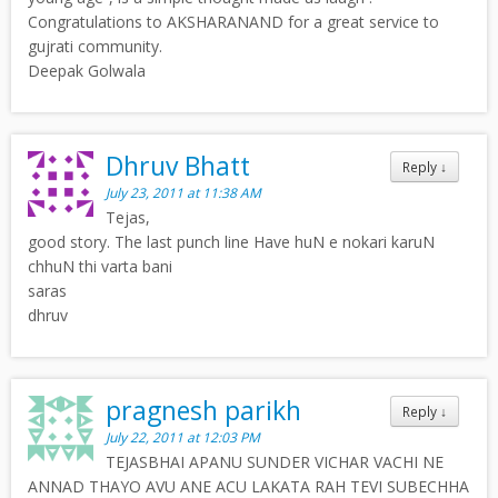
Congratulations to AKSHARANAND for a great service to
gujrati community.
Deepak Golwala
Dhruv Bhatt
Reply
↓
July 23, 2011 at 11:38 AM
Tejas,
good story. The last punch line Have huN e nokari karuN
chhuN thi varta bani
saras
dhruv
pragnesh parikh
Reply
↓
July 22, 2011 at 12:03 PM
TEJASBHAI APANU SUNDER VICHAR VACHI NE
ANNAD THAYO AVU ANE ACU LAKATA RAH TEVI SUBECHHA