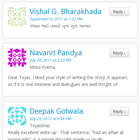
Vishal G. Bharakhada
Reply
↓
September 6, 2011 at 1:22 PM
તેજસ ભાઈ તમારો ખુભ ખુભ આભાર
Navanit Pandya
Reply
↓
July 28, 2011 at 2:23 PM
Mota mama,
Dear Tejas, I liked your style of writing the story ,it appears
as if it is real inteview and dialogues are well thoght of.
Deepak Golwala
Reply
↓
July 23, 2011 at 9:46 PM
Tejasbhai,
Really excellent write-up . That sentence, “had an affair at
young age”, is a simple thought made us laugh .