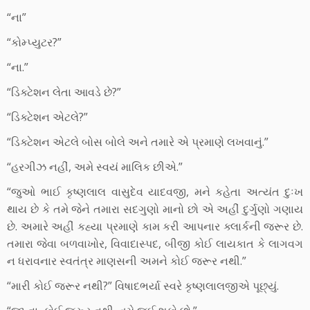
“ના”
“કોમ્પ્યુટર?”
“ના.”
“ડિક્ટેશન લેતા આવડે છે?”
“ડિક્ટેશન એટલે?”
“ડિક્ટેશન એટલે બોસ બોલે અને તમારે એ પ્રમાણે લખવાનું.”
“હરગીઝ નહીં, અમે સ્વયં માલિક છીએ.”
“જુઓ ભાઈ કૃષ્ણલાલ વાસુદેવ યાદવજી, મને કહેતા અત્યંત દુઃખ
થાય છે કે તમે જેને તમારા સદગુણો માનો છો એ અહીં દુર્ગુણો ગણાય
છે. અમારે અહીં કહ્યા પ્રમાણે કામ કરી આપનાર ક્લાર્કની જરૂર છે.
તમારા જેવા બળવાખોર, વિવાદાસ્પદ, બીજી કોઈ લાયકાત કે લાગવગ
ન ધરાવનાર સ્વતંત્ર માણસની અમને કોઈ જરૂર નથી.”
“મારી કોઈ જરૂર નથી?” વિષાદભર્યા સ્વરે કૃષ્ણલાલજીએ પૂછ્યું.