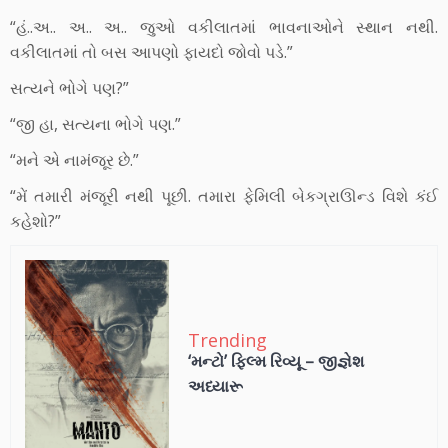
“હં..અ.. અ.. અ.. જુઓ વકીલાતમાં ભાવનાઓને સ્થાન નથી.
વકીલાતમાં તો બસ આપણો ફાયદો જોવો પડે.”
સત્યને ભોગે પણ?”
“જી હા, સત્યના ભોગે પણ.”
“મને એ નામંજૂર છે.”
“મેં તમારી મંજૂરી નથી પૂછી. તમારા ફેમિલી બેકગ્રાઊન્ડ વિશે કંઈ
કહેશો?”
Trending
‘મન્ટો’ ફિલ્મ રિવ્યૂ – જીજ્ઞેશ
અધ્યારૂ