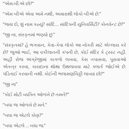
“એમ.બી.એ છો?”
“એમ બીએ એવા અમે નથી, અમારાથી લોકો બીએ છે.”
“જવા દો, શું નામ કહ્યું? સાંદિ…. સાંદિપની યુનિવર્સિટી? કોનવેન્ટ છે?”
“જી ના, સંસ્કૃતમાં ભણ્યો છું.”
“સંસ્કૃતમાં? હે ભગવાન, કેવા-કેવા લોકો આ નોકરી માટે એપ્લાય કરે
છે? જુઓ ભાઈ, આ વકીલાતની કંપની છે, કોઈ મંદિર કે ટ્રસ્ટ નહીં.
અહીં રોજ અંગ્રેજીમાં કાગળો લખવા, કેસ તપાસવા, પુરાવાઓ
એકત્ર કરવા, કાયદાના થોથા ઉથલાવવા માટે ક્લાર્ક જોઈએ છે.
પંડિતાઈ કરવાની નથી. કોઈની ભલામણચિઠ્ઠી લાવ્યા છો?”
“જી ના”
“કોઈ મોટી વ્યક્તિ ઓળખે છે તમને?”
“બધા જ ઓળખે છે મને.”
“બધા જ એટલે કોણ?”
“બધા એટલે … બધા જ.”