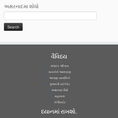
અક્ષરનાદમા શોધો
વૈવિધ્ય
સંપાદક પરિચય
વાચકોને આમંત્રણ
આપણા સામયિકો
ગુજરાતી ટાઈપપેડ
અક્ષરનાદ વિશે
સહાયતા
કોપીરાઈટ
ધ્યાનમાં રાખશો..