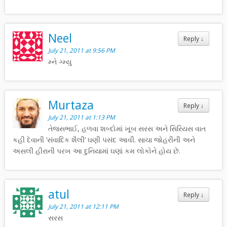
Neel
Reply
↓
July 21, 2011 at 9:56 PM
મ્ને ગ્મ્યુ
Murtaza
Reply
↓
July 21, 2011 at 1:13 PM
તેજસભાઈ, હળવા શબ્દોમાં ખૂબ સરસ અને સિરિયસ વાત
કહી દેવાની ‘સંવાદિક શૈલી’ ઘણી પસંદ આવી. સાચા જોહરીની અને
અસલી હીરાની પરખ આ દુનિયામાં ઘણાં કમ લોકોને હોય છે.
atul
Reply
↓
July 21, 2011 at 12:11 PM
સરસ