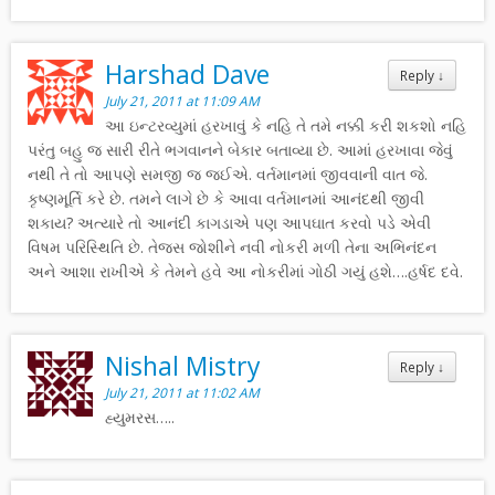
Harshad Dave
Reply
↓
July 21, 2011 at 11:09 AM
આ ઇન્ટરવ્યુમાં હરખાવું કે નહિ તે તમે નક્કી કરી શકશો નહિ
પરંતુ બહુ જ સારી રીતે ભગવાનને બેકાર બતાવ્યા છે. આમાં હરખાવા જેવું
નથી તે તો આપણે સમજી જ જઈએ. વર્તમાનમાં જીવવાની વાત જે.
કૃષ્ણમૂર્તિ કરે છે. તમને લાગે છે કે આવા વર્તમાનમાં આનંદથી જીવી
શકાય? અત્યારે તો આનંદી કાગડાએ પણ આપઘાત કરવો પડે એવી
વિષમ પરિસ્થિતિ છે. તેજસ જોશીને નવી નોકરી મળી તેના અભિનંદન
અને આશા રાખીએ કે તેમને હવે આ નોકરીમાં ગોઠી ગયું હશે….હર્ષદ દવે.
Nishal Mistry
Reply
↓
July 21, 2011 at 11:02 AM
હ્યુમરસ…..