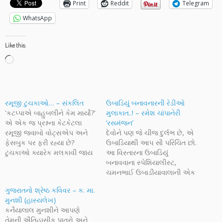
Print
Reddit
Telegram
WhatsApp
Like this:
Loading…
રમૂજી ટુચકાઓ… – સંકલિત
ઉબાડિયું બનાવનારની રેડીઓ
'કટપ્પાએ બાહુબલીને કેમ માર્યો?'
મુલાકાત..! – રમેશ ચાંપાનેરી
એ એક જ પ્રશ્નના કેટકેટલા
‘રસમંજન’
રમૂજી જવાબો વોટ્સએપ અને
દેવોને પણ જે ચીજ દુર્લભ છે, એ
ફેસબુક પર ફરી રહ્યા છે?
ઉબાડિયાથી આપ સૌ પરિચિત છો.
ટુચકાઓ ક્યારેક મલકાવી જાય
આ વિસ્તારના ઉબાડિયું
છે તો ક્યારેક ખડખડાટ હસાવી
બનાવવાના સ્પેશિયાલીસ્ટ,
જાય છે. સોનિયાબેન ઠક્કર દ્વારા
ચમનભાઈ ઉબાડીયાવાલાની એક
આજે અહીં સંકલિત અને
રેડિયો મુલાકાત, અમારા
ગુજરાતનો શ્રેષ્ઠ કવિવર – ક. મા.
પ્રસ્તુત થયેલા ટુચકાઓ
આકાશવાણી હુલ્લડ કેન્દ્ર
મુનશી (હાસ્યલેખ)
જનકલ્યાણ, સહજ બાલઆનંદ,
ઉપરથી પ્રસ્તુત કરીએ છીએ.
કનૈયાલાલ મુનશીને આપણે
પુસ્તકાલય, તથાગત જેવા
હાઈ-વે ઉપરથી મહામુશીબતે
તેમની ઐતિહાસીક પાત્રો અને
સામયિકોમાંથી લીધા છે. સહજ
હાથમાં આવેલ ચમનભાઈ