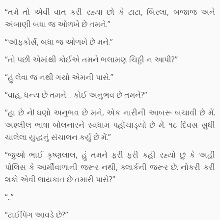
“તમે તો એવી વાત કરી રહ્યા છો કે ટાટા, બિરલા, બજાજ અને
અંબાણી બધા જ ઓળખે છે તમને.”
“ઑફકોર્સ, બધા જ ઓળખે છે મને.”
“તો પછી એમાંથી કોઈએ તમને ભલામણ ચિઠ્ઠી ન આપી?”
“હું લેવા જ નથી ગયો એમની પાસે.”
“વાહ, ધન્ય છે તમને… કોઈ અનુભવ છે તમને?”
“હા છે ને! ઘણો અનુભવ છે મને, એક નારીની આબરૂ બચાવી છે મેં.
અશ્લીલ ભાષા બોલનારને સ્વધામ પહોંચાડ્યો છે મેં. ૧૮ દિવસ સુધી
ચાલેલા યુદ્ધનું સંચાલન કર્યું છે મેં.”
“જુઓ ભાઈ કૃષ્ણલાલ, હું તમને ફરી ફરી કહી રહ્યો છું કે અહીં
પોલિસ કે આર્મીવાળાની જરૂર નથી, ક્લાર્કની જરૂર છે. નોકરી કરી
શકો એવી લાયકાત છે તમારી પાસે?”
“..”
“ટાઈપિંગ આવડે છે?”