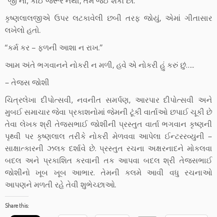
“જી ના, કોઈ જરૂર નથી, તમે જઈ શકો છો.”
કૃષ્ણલાલજીએ ઉપર લટકાવેલી છબી તરફ જોયું, એમાં ગીતાસાર
લખેલો હતો.
“કર્મ કર – ફળની આશા ન રાખ.”
આમ અંતે ભગવાનને નોકરી ન મળી, હવે એ નોકરી હું કરું છું…..
– તેજસ જોશી
ચિત્રલેખા દીપોત્સવી, નવનીત સમર્પણ, આરપાર દીપોત્સવી અને
મુબઈ સમાચાર જેવા પ્રકાશનોમાં જેમની ટૂંકી વાર્તાઓ છપાઈ ચૂકી છે
તેવા લેખક શ્રી તેજસભાઈ જોશીની પ્રસ્તુત વાર્તા ભગવાન કૃષ્ણની
પૃથ્વી પર કૃષ્ણલાલ તરીકે નોકરી મેળવવા આપેલા ઈન્ટરરવ્યુની –
સાક્ષાત્કારની ઝલક દર્શાવે છે. પ્રસ્તુત રચના અક્ષરનાદને મોકલવા
બદલ અને પ્રકાશિત કરવાની તક આપવા બદલ શ્રી તેજસભાઈ
જોશીનો ખૂબ ખૂબ આભાર. તેમની કલમે આવી વધુ રચનાઓ
આપણને મળતી રહે તેવી શુભેચ્છાઓ.
Share this: