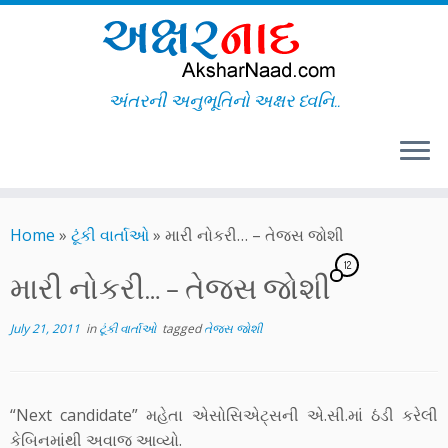
અંતરની અનુભૂતિનો અક્ષર ધ્વનિ..
Skip
to
Home
»
ટૂંકી વાર્તાઓ
»
મારી નોકરી… – તેજસ જોશી
content
12
મારી નોકરી… – તેજસ જોશી
July 21, 2011
in
ટૂંકી વાર્તાઓ
tagged
તેજસ જોશી
“Next candidate” મહેતા એસોસિએટ્સની એ.સી.માં ઠંડી કરેલી
કેબિનમાંથી અવાજ આવ્યો.