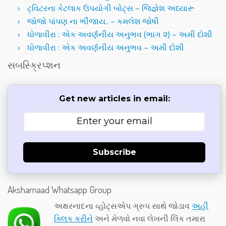
ટ્વિટરના કેટલાક ઉપયોગી બોટ્સ – જિજ્ઞેશ અધ્યારૂ
જોજો પાંપણ ના ભીંજાય.. – કમલેશ જોષી
ધોળાવીરા : એક અવર્ણનીય અનુભવ (ભાગ ૨) – અમી દોશી
ધોળાવીરા : એક અવર્ણનીય અનુભવ – અમી દોશી
સબસ્ક્રિપ્શન
Get new articles in email:
Subscribe
Aksharnaad Whatsapp Group
અક્ષરનાદના વ્હોટ્સએપ ગ્રુપ સાથે જોડાવ
અહીં
ક્લિક કરીને
અને મેળવો નવા લેખની લિંક તમારા