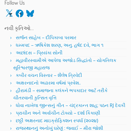
Follow Us
X
Facebook
Bluesky
નવી કૃતિઓ…
સર્જન સાહેબ – દીપિકાબા પરમાર
ધમ્મપદ – ઋષિકેશ શરણ, અનુ. હર્ષદ દવે, ભાગ ૧
અછાંદસ – પ્રિયંકા સોની
મહાવીરસ્વામીએ આપેલા અજોડ સિદ્ધાંતો – યોગતિલક
સૂરિશ્વરજી મહારાજ
કબીર વચન વિસ્તાર – શૈલેષ ત્રિવેદી
અક્ષરનાદનો અઢારમા વર્ષમાં પ્રવેશ..
હીરામંડી – સમાજના કલંકને ભપકાદાર આર્ટ તરીકે
ચીતરવાની કુત્સિત વૃત્તિ
ધોવા નાખેલા જીન્સનું ગીત – ચંદ્રકાન્ત શાહ; પઠન RJ દેવકી
પ્રાચીન અને અર્વાચીન ટોક્યો – દર્શા કિકાણી
છઠ્ઠી અક્ષરનાદ માઇક્રોફિક્શન સ્પર્ધા (૨૦૨૪)
રાજસ્થાનનું અનોખું ઘરેણું : જવાઈ – મીરા જોશી