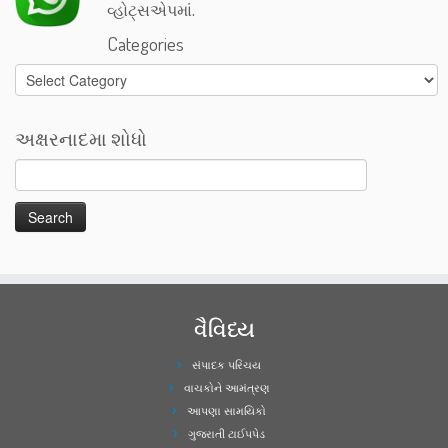
વ્હોટ્સએપમાં.
Categories
Categories
અક્ષરનાદમા શોધો
વૈવિધ્ય
સંપાદક પરિચય
વાચકોને આમંત્રણ
આપણા સામયિકો
ગુજરાતી ટાઈપપેડ