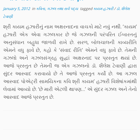
January 5, 2012
in
કવિતા, ગઝલ તથા સર્વ પદ્ય
tagged
કાયમ હઝારી
/
ડૉ. શૈલેશ
ટેવાણી
શ્રી કાયમ હઝારીનું નામ અક્ષરનાદના વાચકો માટે નવું નથી. ‘કાયમ’
હઝારી એક એવા ગઝલકાર છે જે ગઝલની પરંપરિત ઈબારતનું
અનુસંધાન બહુધા જાળવી રાખે છે. સરળ, બોલચાલની કાવ્યરીતિ
એમને વધુ ફાવે છે, કહો કે ‘સંવાદ રીતિ’ એમને વધુ ફાવે છે. તેમની
ગઝલો અને ગઝલસંગ્રહ સુદ્ધાં અક્ષરનાદ પર પ્રસ્તુત થયાં છે.
આજે પ્રસ્તુત છે તેમની જ એક ગઝલનો ડૉ. શૈલેશ ટેવાણી દ્વારા
સુંદર આસ્વાદ કરાવાયો છે તે આજે પ્રસ્તુત કર્યો છે. આ ગઝલ
આસ્વાદ પોએટ્રી સામયિકના કવિ શ્રી કાયમ’ હઝારી વિશેષાંકમાંથી
લેવામાં આવ્યો છે. ‘છે મારી એટલી થાપણ…’ એ સુંદર ગઝલ અને તેનો
આસ્વાદ આજે પ્રસ્તુત છે.