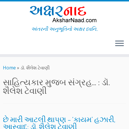
અંતરની અનુભૂતિનો અક્ષર ધ્વનિ..
Skip
to
Home
»
ડૉ. શૈલેશ ટેવાણી
content
સાહિત્યકાર મુજબ સંગ્રહ... :
ડૉ.
શૈલેશ ટેવાણી
છે મારી આટલી થાપણ – ‘કાયમ’ હઝારી,
આસ્વાદ: ડૉ. શૈલેશ ટેવાણી