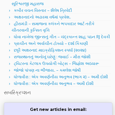
સૂરિશ્વરજી મહારાજ
કબીર વચન વિસ્તાર – શૈલેષ ત્રિવેદી
અક્ષરનાદનો અઢારમા વર્ષમાં પ્રવેશ..
હીરામંડી – સમાજના કલંકને ભપકાદાર આર્ટ તરીકે
ચીતરવાની કુત્સિત વૃત્તિ
ધોવા નાખેલા જીન્સનું ગીત – ચંદ્રકાન્ત શાહ; પઠન RJ દેવકી
પ્રાચીન અને અર્વાચીન ટોક્યો – દર્શા કિકાણી
છઠ્ઠી અક્ષરનાદ માઇક્રોફિક્શન સ્પર્ધા (૨૦૨૪)
રાજસ્થાનનું અનોખું ઘરેણું : જવાઈ – મીરા જોશી
ટ્વિટરના કેટલાક ઉપયોગી બોટ્સ – જિજ્ઞેશ અધ્યારૂ
જોજો પાંપણ ના ભીંજાય.. – કમલેશ જોષી
ધોળાવીરા : એક અવર્ણનીય અનુભવ (ભાગ ૨) – અમી દોશી
ધોળાવીરા : એક અવર્ણનીય અનુભવ – અમી દોશી
સબસ્ક્રિપ્શન
Get new articles in email: