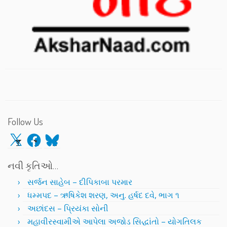
Follow Us
X
Facebook
Bluesky
નવી કૃતિઓ…
સર્જન સાહેબ – દીપિકાબા પરમાર
ધમ્મપદ – ઋષિકેશ શરણ, અનુ. હર્ષદ દવે, ભાગ ૧
અછાંદસ – પ્રિયંકા સોની
મહાવીરસ્વામીએ આપેલા અજોડ સિદ્ધાંતો – યોગતિલક