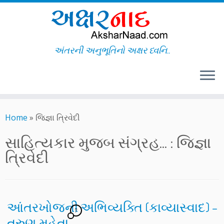
અંતરની અનુભૂતિનો અક્ષર ધ્વનિ..
Skip
to
Home
»
જિજ્ઞા ત્રિવેદી
content
સાહિત્યકાર મુજબ સંગ્રહ... :
જિજ્ઞા
ત્રિવેદી
આંતરખોજની અભિવ્યક્તિ (કાવ્યાસ્વાદ) –
7
તરુણ મહેતા