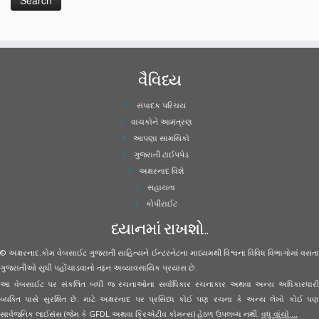
વૈવિધ્ય
સંપાદક પરિચય
વાચકોને આમંત્રણ
આપણા સામયિકો
ગુજરાતી ટાઈપપેડ
અક્ષરનાદ વિશે
સહાયતા
કોપીરાઈટ
ધ્યાનમાં રાખશો..
© અક્ષરનાદ.કોમ વેબસાઈટ ગુજરાતી સાહિત્યને ઈન્ટરનેટના માધ્યમથી વિશ્વના વિવિધ વિભાગોમાં વસતા
ગુજરાતીઓ સુધી પહોંચાડવાનો તદ્દન અવ્યાવસાયિક પ્રયાસ છે.
આ વેબસાઈટ પર સંકલિત બધી જ રચનાઓના સર્વાધિકાર રચનાકાર અથવા અન્ય અધિકારધારી
વ્યક્તિ પાસે સુરક્ષિત છે. માટે અક્ષરનાદ પર પ્રસિધ્ધ કોઈ પણ રચના કે અન્ય લેખો કોઈ પણ
સાર્વજનિક લાઈસંસ (જેમ કે GFDL અથવા ક્રિએટીવ કોમન્સ) હેઠળ ઉપલબ્ધ નથી.
વધુ વાંચો ...