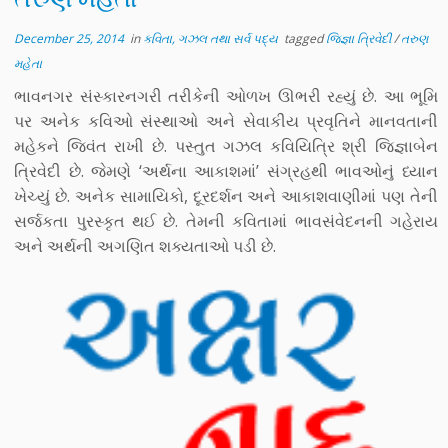
December 25, 2014
in
કવિતા, ગઝલ તથા સર્વ પદ્ય
tagged
જિજ્ઞા ત્રિવેદી
/
તરુણ
મહેતા
ભાવનગર સંસ્કારનગરી તરીકેની ઓળખ ઊભરી રહ્યું છે. આ ભૂમિ
પર અનેક કવિઓ સંસ્થાઓ અને સેવાકીય પ્રવૃતિને માનવતાની
મહેકને જિવંત રાખી છે. પસ્તુત ગઝલ કવિયિત્રિ શ્રી જિજ્ઞાબેન
ત્રિવેદી છે. જેમણે ‘અર્થના આકાશમાં’ સંગ્રહથી ભાવઓનું ધ્યાન
ખેચ્યું છે. અનેક સામાયિકો, દૂરદર્શન અને આકાશવાણીમાં પણ તેની
સર્જકતા પુરસ્કૃત થઈ છે. તેમની કવિતામાં ભાવસંવેદનની ગહેરાય
અને અર્થની અગણિત શક્યતાઓ પડી છે.