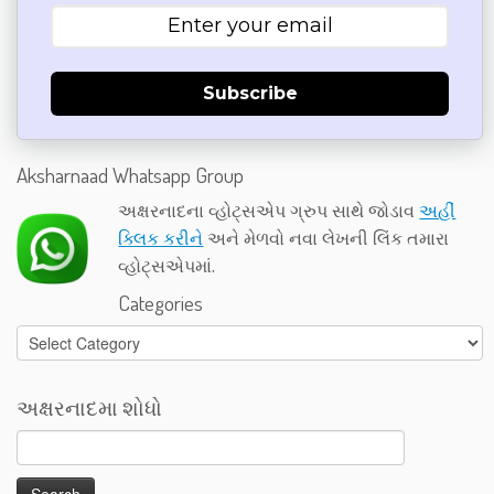
Subscribe
Aksharnaad Whatsapp Group
અક્ષરનાદના વ્હોટ્સએપ ગ્રુપ સાથે જોડાવ
અહીં
ક્લિક કરીને
અને મેળવો નવા લેખની લિંક તમારા
વ્હોટ્સએપમાં.
Categories
Categories
અક્ષરનાદમા શોધો