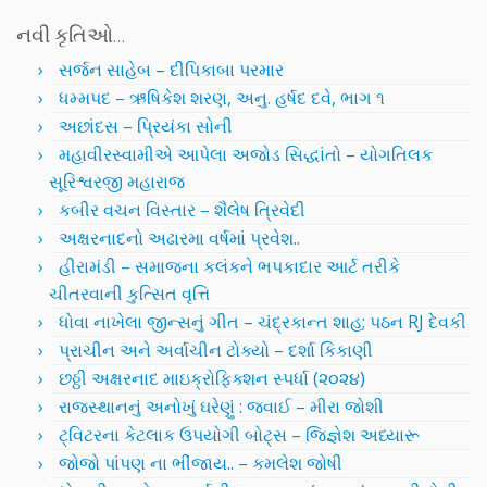
નવી કૃતિઓ…
સર્જન સાહેબ – દીપિકાબા પરમાર
ધમ્મપદ – ઋષિકેશ શરણ, અનુ. હર્ષદ દવે, ભાગ ૧
અછાંદસ – પ્રિયંકા સોની
મહાવીરસ્વામીએ આપેલા અજોડ સિદ્ધાંતો – યોગતિલક
સૂરિશ્વરજી મહારાજ
કબીર વચન વિસ્તાર – શૈલેષ ત્રિવેદી
અક્ષરનાદનો અઢારમા વર્ષમાં પ્રવેશ..
હીરામંડી – સમાજના કલંકને ભપકાદાર આર્ટ તરીકે
ચીતરવાની કુત્સિત વૃત્તિ
ધોવા નાખેલા જીન્સનું ગીત – ચંદ્રકાન્ત શાહ; પઠન RJ દેવકી
પ્રાચીન અને અર્વાચીન ટોક્યો – દર્શા કિકાણી
છઠ્ઠી અક્ષરનાદ માઇક્રોફિક્શન સ્પર્ધા (૨૦૨૪)
રાજસ્થાનનું અનોખું ઘરેણું : જવાઈ – મીરા જોશી
ટ્વિટરના કેટલાક ઉપયોગી બોટ્સ – જિજ્ઞેશ અધ્યારૂ
જોજો પાંપણ ના ભીંજાય.. – કમલેશ જોષી