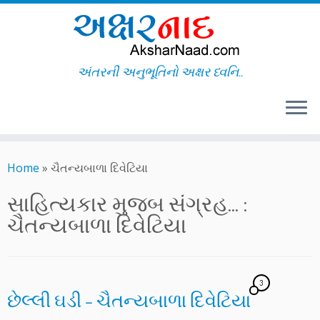
અંતરની અનુભૂતિનો અક્ષર ધ્વનિ..
Skip
to
Home
»
ચૈતન્યબાળા દિવેટિયા
content
સાહિત્યકાર મુજબ સંગ્રહ... :
ચૈતન્યબાળા દિવેટિયા
3
છેલ્લી ઘડી – ચૈતન્યબાળા દિવેટિયા