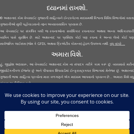
ધ્યાનમાં રાખશો..
© અક્ષરનાદ.કોમ વેબસાઈટ ગુજરાતી સાહિત્યને ઈન્ટરનેટના માધ્યમથી વિશ્વના વિવિધ વિભાગોમાં વસતા
ગુજરાતીઓ સુધી પહોંચાડવાનો તદ્દન અવ્યાવસાયિક પ્રયાસ છે.
આ વેબસાઈટ પર સંકલિત બધી જ રચનાઓના સર્વાધિકાર રચનાકાર અથવા અન્ય અધિકારધારી
વ્યક્તિ પાસે સુરક્ષિત છે. માટે અક્ષરનાદ પર પ્રસિધ્ધ કોઈ પણ રચના કે અન્ય લેખો કોઈ પણ
સાર્વજનિક લાઈસંસ (જેમ કે GFDL અથવા ક્રિએટીવ કોમન્સ) હેઠળ ઉપલબ્ધ નથી.
વધુ વાંચો ...
અમારા વિશે..
હું, જીજ્ઞેશ અધ્યારૂ, આ વેબસાઈટ અક્ષરનાદ.કોમ ના સંપાદક તરીકે કામ કરૂં છું. વ્યવસાયે મરીન
જીયોટેકનીકલ ઈજનેર છું અને પીપાવાવ શિપયાર્ડમાં ઈન્ફ્રાસ્ટ્રક્ચર વિભાગમાં મેનેજર છું. અક્ષરનાદ
ગુજરાતી ભાષા સાહિત્ય પ્રત્યેના મારા વળગણને એક માધ્યમ આપવાનો પ્રયત્ન છે... અમારા વિશે વધુ
વાંચવા
અહીં ક્લિક કરો...
Secured Site Assurance
· © 2026
Aksharnaad.com
By Jignesh Adhyaru ·
· All Rights Reserved ·