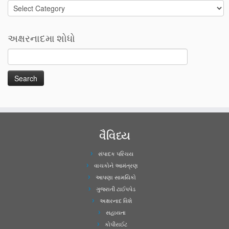
Categories
અક્ષરનાદમા શોધો
વૈવિધ્ય
સંપાદક પરિચય
વાચકોને આમંત્રણ
આપણા સામયિકો
ગુજરાતી ટાઈપપેડ
અક્ષરનાદ વિશે
સહાયતા
કોપીરાઈટ