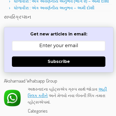
ધોળાવીરા : એક અવર્ણનીય અનુભવ (ભાગ ૨) – અમી દોશી
ધોળાવીરા : એક અવર્ણનીય અનુભવ – અમી દોશી
સબસ્ક્રિપ્શન
Get new articles in email:
Subscribe
Aksharnaad Whatsapp Group
અક્ષરનાદના વ્હોટ્સએપ ગ્રુપ સાથે જોડાવ
અહીં
ક્લિક કરીને
અને મેળવો નવા લેખની લિંક તમારા
વ્હોટ્સએપમાં.
Categories