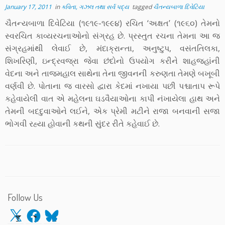
January 17, 2011
in
કવિતા, ગઝલ તથા સર્વ પદ્ય
tagged
ચૈતન્યબાળા દિવેટિયા
ચૈતન્યબાળા દિવેટિયા (૧૯૧૯-૧૯૯૪) રચિત ‘અક્ષત’ (૧૯૬૦) તેમનો
સ્વરચિત કાવ્યરચનાઓનો સંગ્રહ છે. પ્રસ્તુત રચના તેમના આ જ
સંગ્રહમાંથી લેવાઈ છે, મંદાક્રાન્તા, અનુષ્ટુપ, વસંતતિલકા,
શિખરિણી, ઇન્દ્રવજ્રા જેવા છંદોનો ઉપયોગ કરીને શાહજહાંની
વેદના અને તાજમહાલ સાથેના તેના જીવનની કરુણતા તેમણે બખૂબી
વર્ણવી છે. પોતાના જ વારસો દ્વારા કેદમાં નખાયા પછી પશ્ચાતાપ રૂપે
કહેવાયેલી વાત એ મહેલના ઘડવૈયાઓના કાપી નંખાયેલા હાથ અને
તેમની બદદુવાઓને લઈને, એક પ્રેમી મટીને રાજા બનવાની સજા
ભોગવી રહ્યા હોવાની કથની સુંદર રીતે કહેવાઈ છે.
Follow Us
X
Facebook
Bluesky