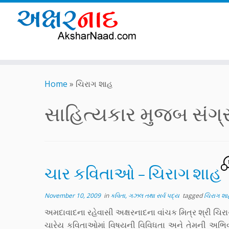
Skip
to
Home
»
ચિરાગ શાહ
content
સાહિત્યકાર મુજબ સંગ્રહ
ચાર કવિતાઓ – ચિરાગ શાહ
November 10, 2009
in
કવિતા, ગઝલ તથા સર્વ પદ્ય
tagged
ચિરાગ શા
અમદાવાદના રહેવાસી અક્ષરનાદના વાંચક મિત્ર શ્રી ચિ
ચારેય કવિતાઓમાં વિષયની વિવિધતા અને તેમની અભિવ્યક્