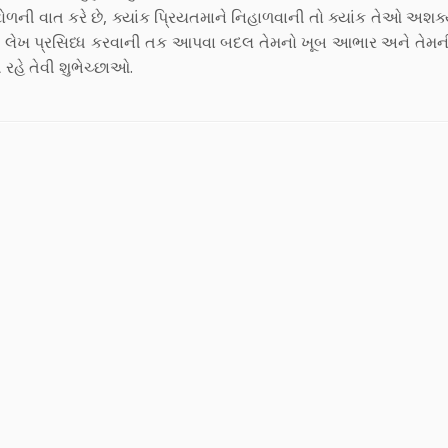
ટોળની વાત કરે છે, ક્યાંક પ્રિયતમાને નિહાળવાની તો ક્યાંક તેઓ અશક
ને આ લેખ પ્રસિધ્ધ કરવાની તક આપવા બદલ તેમનો ખૂબ આભાર અને તેમ
ે તેવી શુભેચ્છાઓ.