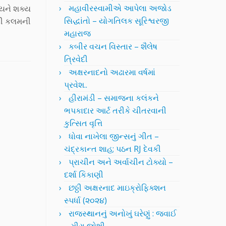
મહાવીરસ્વામીએ આપેલા અજોડ
્યને શક્ય
સિદ્ધાંતો – યોગતિલક સૂરિશ્વરજી
ની કલમની
મહારાજ
કબીર વચન વિસ્તાર – શૈલેષ
ત્રિવેદી
અક્ષરનાદનો અઢારમા વર્ષમાં
પ્રવેશ..
હીરામંડી – સમાજના કલંકને
ભપકાદાર આર્ટ તરીકે ચીતરવાની
કુત્સિત વૃત્તિ
ધોવા નાખેલા જીન્સનું ગીત –
ચંદ્રકાન્ત શાહ; પઠન RJ દેવકી
પ્રાચીન અને અર્વાચીન ટોક્યો –
દર્શા કિકાણી
છઠ્ઠી અક્ષરનાદ માઇક્રોફિક્શન
સ્પર્ધા (૨૦૨૪)
રાજસ્થાનનું અનોખું ઘરેણું : જવાઈ