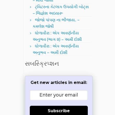
– મીરા જોશી
ટ્વિટરના કેટલાક ઉપયોગી બોટ્સ
– જિજ્ઞેશ અધ્યારૂ
જોજો પાંપણ ના ભીંજાય.. –
કમલેશ જોષી
ધોળાવીરા : એક અવર્ણનીય
અનુભવ (ભાગ ૨) – અમી દોશી
ધોળાવીરા : એક અવર્ણનીય
અનુભવ – અમી દોશી
સબસ્ક્રિપ્શન
Get new articles in email:
Subscribe