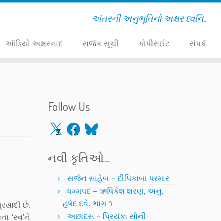
અંતરની અનુભૂતિનો અક્ષર ધ્વનિ..
ઑડિયો અક્ષરનાદ
સર્જક સૂચી
કોપીરાઈટ
સંપર્ક
Follow Us
X
Facebook
Bluesky
નવી કૃતિઓ…
સર્જન સાહેબ – દીપિકાબા પરમાર
ધમ્મપદ – ઋષિકેશ શરણ, અનુ.
હર્ષદ દવે, ભાગ ૧
રસાદી છે.
અછાંદસ – પ્રિયંકા સોની
ા ‘સ્વ’ને