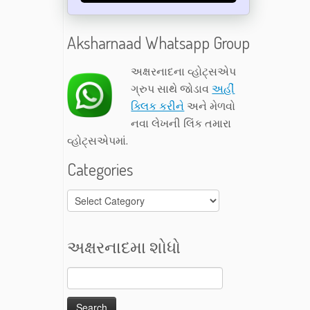
Aksharnaad Whatsapp Group
અક્ષરનાદના વ્હોટ્સએપ
ગ્રુપ સાથે જોડાવ
અહીં
ક્લિક કરીને
અને મેળવો
નવા લેખની લિંક તમારા
વ્હોટ્સએપમાં.
Categories
Categories
અક્ષરનાદમા શોધો