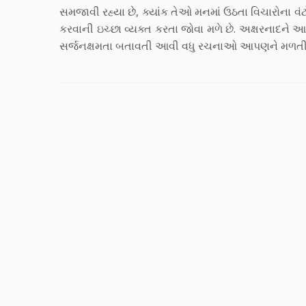
સમજાવી રહ્યા છે, ક્યાંક તેઓ મનમાં ઉઠતા વિચારોના વં
કરવાની ઇચ્છા વ્યક્ત કરતા જોવા મળે છે. અક્ષરનાદ
સર્જનક્ષમતા બતાવતી આવી વધુ રચનાઓ આપણને મળતી રહ