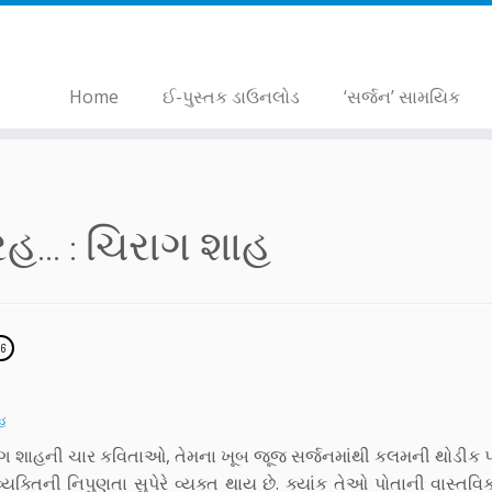
Home
ઈ-પુસ્તક ડાઉનલોડ
‘સર્જન’ સામયિક
... :
ચિરાગ શાહ
16
હ
રાગ શાહની ચાર કવિતાઓ, તેમના ખૂબ જૂજ સર્જનમાંથી કલમની થોડીક પ્
તિની નિપુણતા સુપેરે વ્યક્ત થાય છે. ક્યાંક તેઓ પોતાની વાસ્તવિકત