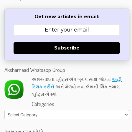
Get new articles in email:
Subscribe
Aksharnaad Whatsapp Group
અક્ષરનાદના વ્હોટ્સએપ ગ્રુપ સાથે જોડાવ
અહીં
ક્લિક કરીને
અને મેળવો નવા લેખની લિંક તમારા
વ્હોટ્સએપમાં.
Categories
Categories
અક્ષરનાદમા શોધો