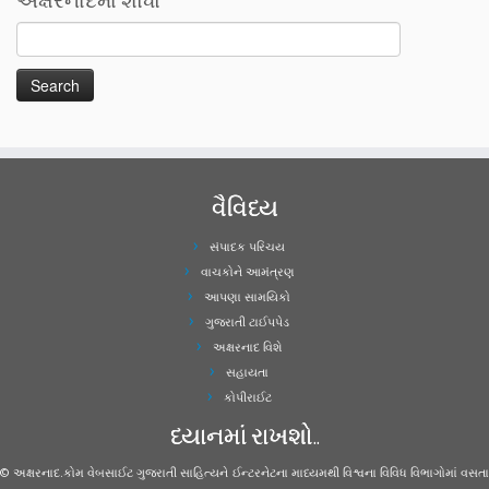
વૈવિધ્ય
સંપાદક પરિચય
વાચકોને આમંત્રણ
આપણા સામયિકો
ગુજરાતી ટાઈપપેડ
અક્ષરનાદ વિશે
સહાયતા
કોપીરાઈટ
ધ્યાનમાં રાખશો..
© અક્ષરનાદ.કોમ વેબસાઈટ ગુજરાતી સાહિત્યને ઈન્ટરનેટના માધ્યમથી વિશ્વના વિવિધ વિભાગોમાં વસતા