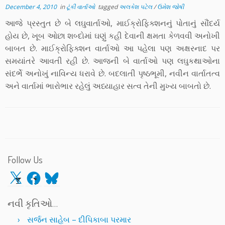
December 4, 2010
in
ટૂંકી વાર્તાઓ
tagged
અલકેશ પટેલ
/
ઉમેશ જોષી
આજે પ્રસ્તુત છે બે લઘુવાર્તાઓ, માઈક્રોફિક્શનનું પોતાનું સૌંદર્ય
હોય છે, ખૂબ ઓછા શબ્દોમાં ઘણું કહી દેવાની ક્ષમતા કેળવવી અનોખી
બાબત છે. માઈક્રોફિક્શન વાર્તાઓ આ પહેલા પણ અક્ષરનાદ પર
સમયાંતરે આવતી રહી છે. આજની બે વાર્તાઓ પણ લઘુકથાઓના
સંદર્ભે અનોખું નાવિન્ય ધરાવે છે. બદલાતી પૃષ્ઠભૂમી, નવીન વાર્તાતત્વ
અને વાર્તામાં ભારોભાર રહેલું અધ્યાહાર સત્વ તેની મુખ્ય બાબતો છે.
Follow Us
X
Facebook
Bluesky
નવી કૃતિઓ…
સર્જન સાહેબ – દીપિકાબા પરમાર