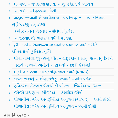
ધમ્મપદ – ઋષિકેશ શરણ, અનુ. હર્ષદ દવે, ભાગ ૧
અછાંદસ – પ્રિયંકા સોની
મહાવીરસ્વામીએ આપેલા અજોડ સિદ્ધાંતો – યોગતિલક
સૂરિશ્વરજી મહારાજ
કબીર વચન વિસ્તાર – શૈલેષ ત્રિવેદી
અક્ષરનાદનો અઢારમા વર્ષમાં પ્રવેશ..
હીરામંડી – સમાજના કલંકને ભપકાદાર આર્ટ તરીકે
ચીતરવાની કુત્સિત વૃત્તિ
ધોવા નાખેલા જીન્સનું ગીત – ચંદ્રકાન્ત શાહ; પઠન RJ દેવકી
પ્રાચીન અને અર્વાચીન ટોક્યો – દર્શા કિકાણી
છઠ્ઠી અક્ષરનાદ માઇક્રોફિક્શન સ્પર્ધા (૨૦૨૪)
રાજસ્થાનનું અનોખું ઘરેણું : જવાઈ – મીરા જોશી
ટ્વિટરના કેટલાક ઉપયોગી બોટ્સ – જિજ્ઞેશ અધ્યારૂ
જોજો પાંપણ ના ભીંજાય.. – કમલેશ જોષી
ધોળાવીરા : એક અવર્ણનીય અનુભવ (ભાગ ૨) – અમી દોશી
ધોળાવીરા : એક અવર્ણનીય અનુભવ – અમી દોશી
સબસ્ક્રિપ્શન