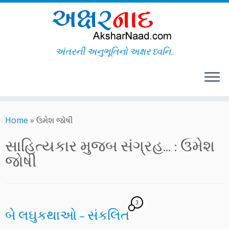
અંતરની અનુભૂતિનો અક્ષર ધ્વનિ..
Skip
to
Home
»
ઉમેશ જોષી
content
સાહિત્યકાર મુજબ સંગ્રહ... :
ઉમેશ
જોષી
3
બે લઘુકથાઓ – સંકલિત