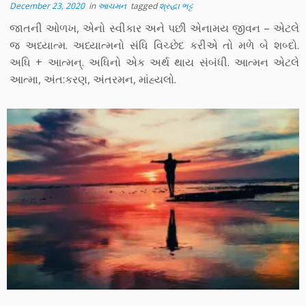
December 23, 2020
in
આચમન
tagged
શ્રદ્ધા ભટ્ટ
જાતની ઓળખ, એનો સ્વીકાર અને પછી એનામય જીવન – એટલે
જ અધ્યાત્મ. અધ્યાત્મનો સંધિ વિચ્છેદ કરીએ તો મળે બે શબ્દો.
અધિ + આત્મન્. અધિનો એક અર્થ થાય સંબંધી. આત્મન એટલે
આત્મા, અંત:કરણ, અંતરમન, માંહ્યલો.