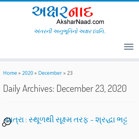
અંતરની અનુભૂતિનો અક્ષર ધ્વનિ..
Skip
to
Home
»
2020
»
December
»
23
content
Daily Archives:
December 23, 2020
યાત્રા : સ્થૂળથી સૂક્ષ્મ તરફ – શ્રદ્ધા ભટ્ટ
30