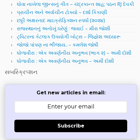
ધોવા નાખેલા જીન્સનું ગીત – ચંદ્રકાન્ત શાહ; પઠન RJ દેવકી
પ્રાચીન અને અર્વાચીન ટોક્યો – દર્શા કિકાણી
છઠ્ઠી અક્ષરનાદ માઇક્રોફિક્શન સ્પર્ધા (૨૦૨૪)
રાજસ્થાનનું અનોખું ઘરેણું : જવાઈ – મીરા જોશી
ટ્વિટરના કેટલાક ઉપયોગી બોટ્સ – જિજ્ઞેશ અધ્યારૂ
જોજો પાંપણ ના ભીંજાય.. – કમલેશ જોષી
ધોળાવીરા : એક અવર્ણનીય અનુભવ (ભાગ ૨) – અમી દોશી
ધોળાવીરા : એક અવર્ણનીય અનુભવ – અમી દોશી
સબસ્ક્રિપ્શન
Get new articles in email:
Subscribe