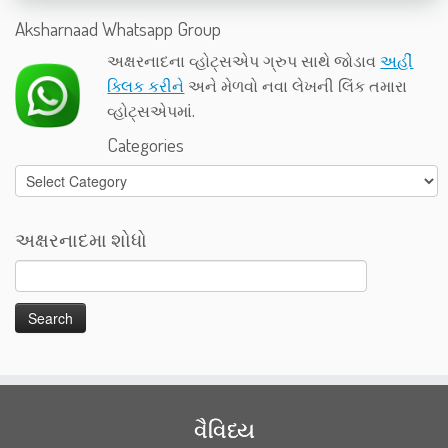
Aksharnaad Whatsapp Group
અક્ષરનાદના વ્હોટ્સએપ ગ્રુપ સાથે જોડાવ
અહીં
ક્લિક કરીને
અને મેળવો નવા લેખની લિંક તમારા
વ્હોટ્સએપમાં.
Categories
Categories
અક્ષરનાદમા શોધો
વૈવિધ્ય