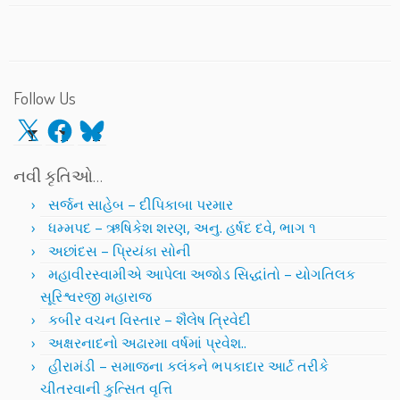
Follow Us
X
Facebook
Bluesky
નવી કૃતિઓ…
સર્જન સાહેબ – દીપિકાબા પરમાર
ધમ્મપદ – ઋષિકેશ શરણ, અનુ. હર્ષદ દવે, ભાગ ૧
અછાંદસ – પ્રિયંકા સોની
મહાવીરસ્વામીએ આપેલા અજોડ સિદ્ધાંતો – યોગતિલક
સૂરિશ્વરજી મહારાજ
કબીર વચન વિસ્તાર – શૈલેષ ત્રિવેદી
અક્ષરનાદનો અઢારમા વર્ષમાં પ્રવેશ..
હીરામંડી – સમાજના કલંકને ભપકાદાર આર્ટ તરીકે
ચીતરવાની કુત્સિત વૃત્તિ