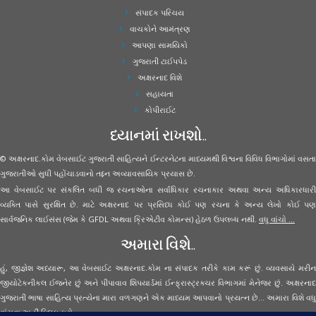
સંપાદક પરિચય
વાચકોને આમંત્રણ
આપણા સામયિકો
ગુજરાતી ટાઈપપેડ
અક્ષરનાદ વિશે
સહાયતા
કોપીરાઈટ
ધ્યાનમાં રાખશો..
© અક્ષરનાદ.કોમ વેબસાઈટ ગુજરાતી સાહિત્યને ઈન્ટરનેટના માધ્યમથી વિશ્વના વિવિધ વિભાગોમાં વસતા
ગુજરાતીઓ સુધી પહોંચાડવાનો તદ્દન અવ્યાવસાયિક પ્રયાસ છે.
આ વેબસાઈટ પર સંકલિત બધી જ રચનાઓના સર્વાધિકાર રચનાકાર અથવા અન્ય અધિકારધારી
વ્યક્તિ પાસે સુરક્ષિત છે. માટે અક્ષરનાદ પર પ્રસિધ્ધ કોઈ પણ રચના કે અન્ય લેખો કોઈ પણ
સાર્વજનિક લાઈસંસ (જેમ કે GFDL અથવા ક્રિએટીવ કોમન્સ) હેઠળ ઉપલબ્ધ નથી.
વધુ વાંચો ...
અમારા વિશે..
હું, જીજ્ઞેશ અધ્યારૂ, આ વેબસાઈટ અક્ષરનાદ.કોમ ના સંપાદક તરીકે કામ કરૂં છું. વ્યવસાયે મરીન
જીયોટેકનીકલ ઈજનેર છું અને પીપાવાવ શિપયાર્ડમાં ઈન્ફ્રાસ્ટ્રક્ચર વિભાગમાં મેનેજર છું. અક્ષરનાદ
ગુજરાતી ભાષા સાહિત્ય પ્રત્યેના મારા વળગણને એક માધ્યમ આપવાનો પ્રયત્ન છે... અમારા વિશે વધુ
વાંચવા
અહીં ક્લિક કરો...