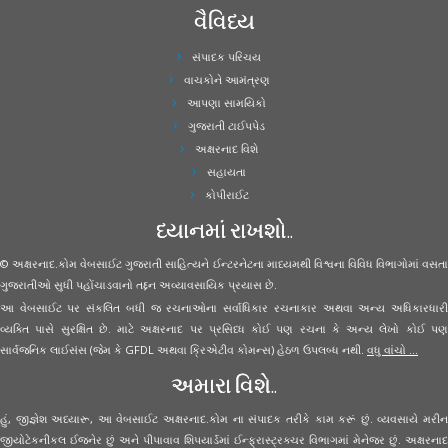
વૈવિધ્ય
સંપાદક પરિચય
વાચકોને આમંત્રણ
આપણા સામયિકો
ગુજરાતી ટાઈપપેડ
અક્ષરનાદ વિશે
સહાયતા
કોપીરાઈટ
ધ્યાનમાં રાખશો..
© અક્ષરનાદ.કોમ વેબસાઈટ ગુજરાતી સાહિત્યને ઈન્ટરનેટના માધ્યમથી વિશ્વના વિવિધ વિભાગોમાં વસતા
ગુજરાતીઓ સુધી પહોંચાડવાનો તદ્દન અવ્યાવસાયિક પ્રયાસ છે.
આ વેબસાઈટ પર સંકલિત બધી જ રચનાઓના સર્વાધિકાર રચનાકાર અથવા અન્ય અધિકારધારી
વ્યક્તિ પાસે સુરક્ષિત છે. માટે અક્ષરનાદ પર પ્રસિધ્ધ કોઈ પણ રચના કે અન્ય લેખો કોઈ પણ
સાર્વજનિક લાઈસંસ (જેમ કે GFDL અથવા ક્રિએટીવ કોમન્સ) હેઠળ ઉપલબ્ધ નથી.
વધુ વાંચો ...
અમારા વિશે..
હું, જીજ્ઞેશ અધ્યારૂ, આ વેબસાઈટ અક્ષરનાદ.કોમ ના સંપાદક તરીકે કામ કરૂં છું. વ્યવસાયે મરીન
જીયોટેકનીકલ ઈજનેર છું અને પીપાવાવ શિપયાર્ડમાં ઈન્ફ્રાસ્ટ્રક્ચર વિભાગમાં મેનેજર છું. અક્ષરનાદ