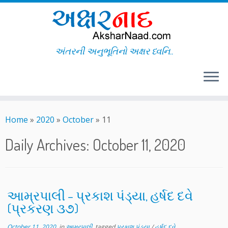
અંતરની અનુભૂતિનો અક્ષર ધ્વનિ..
Skip
to
Home
»
2020
»
October
»
11
content
Daily Archives:
October 11, 2020
આમ્રપાલી – પ્રકાશ પંડ્યા, હર્ષદ દવે
(પ્રકરણ ૩૭)
October 11, 2020
in
આમ્રપાલી
tagged
પ્રકાશ પંડ્યા
/
હર્ષદ દવે