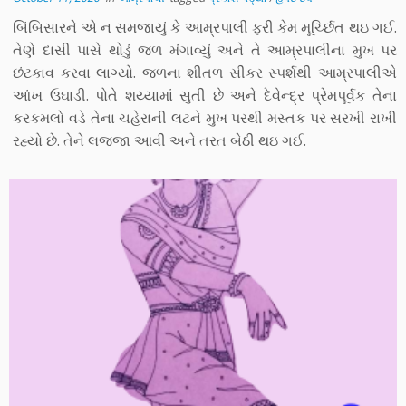
બિંબિસારને એ ન સમજાયું કે આમ્રપાલી ફરી કેમ મૂર્ચ્છિત થઇ ગઈ.
તેણે દાસી પાસે થોડું જળ મંગાવ્યું અને તે આમ્રપાલીના મુખ પર
છંટકાવ કરવા લાગ્યો. જળના શીતળ સીકર સ્પર્શથી આમ્રપાલીએ
આંખ ઉઘાડી. પોતે શય્યામાં સુતી છે અને દેવેન્દ્ર પ્રેમપૂર્વક તેના
કરકમલો વડે તેના ચહેરાની લટને મુખ પરથી મસ્તક પર સરખી રાખી
રહ્યો છે. તેને લજ્જા આવી અને તરત બેઠી થઇ ગઈ.