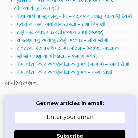
હીરામંડી – સમાજના કલંકને ભપકાદાર આર્ટ તરીકે
ચીતરવાની કુત્સિત વૃત્તિ
ધોવા નાખેલા જીન્સનું ગીત – ચંદ્રકાન્ત શાહ; પઠન RJ દેવકી
પ્રાચીન અને અર્વાચીન ટોક્યો – દર્શા કિકાણી
છઠ્ઠી અક્ષરનાદ માઇક્રોફિક્શન સ્પર્ધા (૨૦૨૪)
રાજસ્થાનનું અનોખું ઘરેણું : જવાઈ – મીરા જોશી
ટ્વિટરના કેટલાક ઉપયોગી બોટ્સ – જિજ્ઞેશ અધ્યારૂ
જોજો પાંપણ ના ભીંજાય.. – કમલેશ જોષી
ધોળાવીરા : એક અવર્ણનીય અનુભવ (ભાગ ૨) – અમી દોશી
ધોળાવીરા : એક અવર્ણનીય અનુભવ – અમી દોશી
સબસ્ક્રિપ્શન
Get new articles in email:
Subscribe