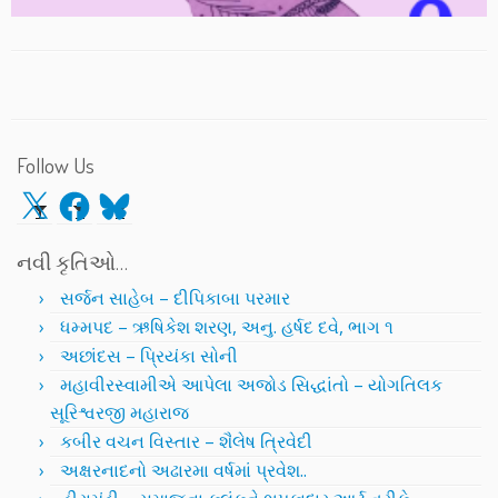
Follow Us
X
Facebook
Bluesky
નવી કૃતિઓ…
સર્જન સાહેબ – દીપિકાબા પરમાર
ધમ્મપદ – ઋષિકેશ શરણ, અનુ. હર્ષદ દવે, ભાગ ૧
અછાંદસ – પ્રિયંકા સોની
મહાવીરસ્વામીએ આપેલા અજોડ સિદ્ધાંતો – યોગતિલક
સૂરિશ્વરજી મહારાજ
કબીર વચન વિસ્તાર – શૈલેષ ત્રિવેદી
અક્ષરનાદનો અઢારમા વર્ષમાં પ્રવેશ..