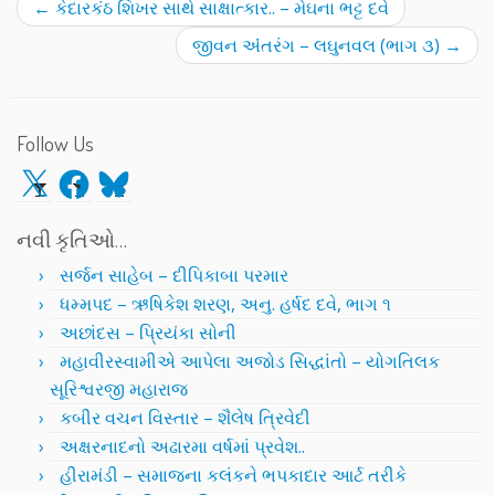
←
કેદારકંઠ શિખર સાથે સાક્ષાત્કાર.. – મેઘના ભટ્ટ દવે
જીવન અંંતરંગ – લઘુનવલ (ભાગ ૩)
→
Follow Us
X
Facebook
Bluesky
નવી કૃતિઓ…
સર્જન સાહેબ – દીપિકાબા પરમાર
ધમ્મપદ – ઋષિકેશ શરણ, અનુ. હર્ષદ દવે, ભાગ ૧
અછાંદસ – પ્રિયંકા સોની
મહાવીરસ્વામીએ આપેલા અજોડ સિદ્ધાંતો – યોગતિલક
સૂરિશ્વરજી મહારાજ
કબીર વચન વિસ્તાર – શૈલેષ ત્રિવેદી
અક્ષરનાદનો અઢારમા વર્ષમાં પ્રવેશ..
હીરામંડી – સમાજના કલંકને ભપકાદાર આર્ટ તરીકે