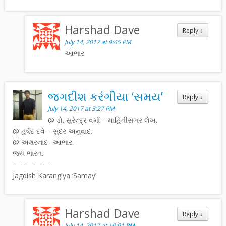
Harshad Dave
Reply
↓
July 14, 2017 at 9:45 PM
આભાર
જગદીશ કરંગીયા ‘સમય’
Reply
↓
July 14, 2017 at 3:27 PM
@ ડો. સુરેન્દ્ર વર્મા – માહિતીસભર લેખ.
@ હર્ષદ દવે – સુંદર અનુવાદ.
@ અક્ષરનાદ- આભાર.
જય ભારત.
—————
Jagdish Karangiya ‘Samay’
Harshad Dave
Reply
↓
July 14, 2017 at 10:01 PM