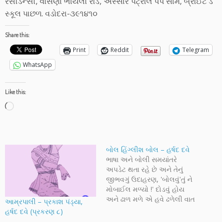
રેસીડેન્સી, વાસણા ભાયલી રોડ, એસ્સાર પેટ્રોલ પંપ સામે, બ્રાઈટ ડે
સ્કૂલ પાછળ. વડોદરા-૩૯૧૪૧૦
Share this:
Print
Reddit
Telegram
WhatsApp
Like this:
Loading…
બોલ હિંગ્લીશ બોલ – હર્ષદ દવે
ભાષા અને બોલી સમયાંતરે
અપડેટ થતા રહે છે અને તેનું
જીભવગું ઉદાહરણ, 'બોલવું'તું ને
મોબાઈલ મળ્યો !' દોડવું હોય
અને ઢાળ મળે એ હવે ઢળેલી વાત
આમ્રપાલી – પ્રકાશ પંડ્યા,
થઈ ગઈ કહેવાય. ગાંધીજી પહેલાં
હર્ષદ દવે (પ્રકરણ ૮)
ભારેખમ શુદ્ધ ભાષાનો દુરાગ્રહ