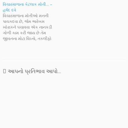
સેવવામાં આવતો હતો. હવે
વિચારમાળાના કેટલાક મોતી… –
ભારતીયો ગૌરવભેર હિંગ્લિશ,
હર્ષદ દવે
બિંગ્લિશ, પંજલિશ, તમલિશ બોલે
વિચારમાળાના મોતીઓ મનની
છે. ચટણીના ચટાકાના રસિયા…
પાચકદવા છે, જેમ ભારેખમ
ખોરાકને પચાવવા એક નાનકડી
ગોળી કામ કરી જાય છે તેમ
જીવનના મોટા વિઘ્નો, તકલીફો
અને દુઃખોની સામે લડવા આવી
વિચારકણીકાઓ અનેરું
પ્રેરકબળ અને શક્તિ પૂરી પાડી
જાય છે. કયા સમયે કઈ પંક્તિ કે
વાત નવો માર્ગ ચીંધી જશે એ તો
આપનો પ્રતિભાવ આપો....
કોણ કહી શકે?…