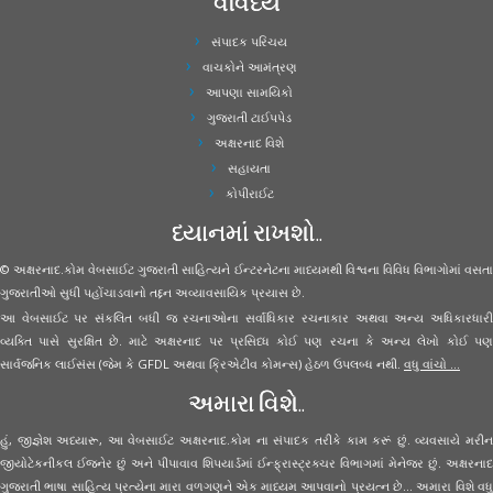
વૈવિધ્ય
સંપાદક પરિચય
વાચકોને આમંત્રણ
આપણા સામયિકો
ગુજરાતી ટાઈપપેડ
અક્ષરનાદ વિશે
સહાયતા
કોપીરાઈટ
ધ્યાનમાં રાખશો..
© અક્ષરનાદ.કોમ વેબસાઈટ ગુજરાતી સાહિત્યને ઈન્ટરનેટના માધ્યમથી વિશ્વના વિવિધ વિભાગોમાં વસતા
ગુજરાતીઓ સુધી પહોંચાડવાનો તદ્દન અવ્યાવસાયિક પ્રયાસ છે.
આ વેબસાઈટ પર સંકલિત બધી જ રચનાઓના સર્વાધિકાર રચનાકાર અથવા અન્ય અધિકારધારી
વ્યક્તિ પાસે સુરક્ષિત છે. માટે અક્ષરનાદ પર પ્રસિધ્ધ કોઈ પણ રચના કે અન્ય લેખો કોઈ પણ
સાર્વજનિક લાઈસંસ (જેમ કે GFDL અથવા ક્રિએટીવ કોમન્સ) હેઠળ ઉપલબ્ધ નથી.
વધુ વાંચો ...
અમારા વિશે..
હું, જીજ્ઞેશ અધ્યારૂ, આ વેબસાઈટ અક્ષરનાદ.કોમ ના સંપાદક તરીકે કામ કરૂં છું. વ્યવસાયે મરીન
જીયોટેકનીકલ ઈજનેર છું અને પીપાવાવ શિપયાર્ડમાં ઈન્ફ્રાસ્ટ્રક્ચર વિભાગમાં મેનેજર છું. અક્ષરનાદ
ગુજરાતી ભાષા સાહિત્ય પ્રત્યેના મારા વળગણને એક માધ્યમ આપવાનો પ્રયત્ન છે... અમારા વિશે વધુ