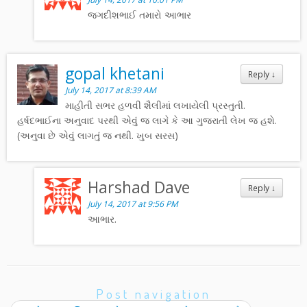
જગદીશભાઈ તમારો આભાર
gopal khetani
Reply
↓
July 14, 2017 at 8:39 AM
માહીતી સભર હળવી શૈલીમાં લખાયેલી પ્રસ્તુતી.
હર્ષદભાઈના અનુવાદ પરથી એવું જ લાગે કે આ ગુજરાતી લેખ જ હશે.
(અનુવા છે એવું લાગતું જ નથી. ખુબ સરસ)
Harshad Dave
Reply
↓
July 14, 2017 at 9:56 PM
આભાર.
Post navigation