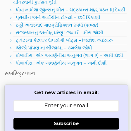
ચીતરવાની કુત્સિત વૃત્તિ
ધોવા નાખેલા જીન્સનું ગીત – ચંદ્રકાન્ત શાહ; પઠન RJ દેવકી
પ્રાચીન અને અર્વાચીન ટોક્યો – દર્શા કિકાણી
છઠ્ઠી અક્ષરનાદ માઇક્રોફિક્શન સ્પર્ધા (૨૦૨૪)
રાજસ્થાનનું અનોખું ઘરેણું : જવાઈ – મીરા જોશી
ટ્વિટરના કેટલાક ઉપયોગી બોટ્સ – જિજ્ઞેશ અધ્યારૂ
જોજો પાંપણ ના ભીંજાય.. – કમલેશ જોષી
ધોળાવીરા : એક અવર્ણનીય અનુભવ (ભાગ ૨) – અમી દોશી
ધોળાવીરા : એક અવર્ણનીય અનુભવ – અમી દોશી
સબસ્ક્રિપ્શન
Get new articles in email:
Subscribe