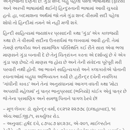
અંગ્રેજોની દેણગી છે. ગુંડા શબ્દ બહુ પહેલાં પશ્તો ભાષામાંથી (ફારસી
અને અરબી ભાષામાંથી થઈને) હિન્દુસ્તાની ભાષામાં આવી ચુક્યો
હતો. હા, બદમાશના અર્થમાં જો તમે ગુંડા શબ્દ વીસમી સદી પહેલા
શોધો તો હિન્દીમાં તમને એ નહીં મળી શકે.
હિન્દી સાહિત્યમાં જયશંકર પ્રસાદની કથા ‘ગુંડા’ એક કાલજયી
કથા છે. તે વીસમી સદીના ઉત્તરાર્ધમાં જ લખવામાં આવી હતી. તેમાં
તેમણે રાજકીય અને સામાજિક પરિસ્થિતિ કઈ રીતે સારા એવા ભલા
માણસને ગુંડા બનાવી દે છે તેનું ચિત્રાંકન કરતા એ દર્શાવ્યું છે કે એક
ગુંડા પણ છેવટે તો માણસ જ હોય છે અને તેની સંવેદના પૂરેપૂરી મરી
પરવારી નથી હોતી. આ ભાવને સાહિત્યકારો અને કલાકારોએ પોતાની
રચનાઓમાં બહુધા અભિવ્યક્ત કર્યો છે. હરીન્દ્ર દવેની નવલિકા
‘ગાંધીની કાવડ’ અને તેનાં અનુસંધાનમાં આગળ વધતી કથા ‘મોટા
અપરાધી મહેલમાં’ નું પાત્ર ભાનુપ્રસાદ (ભનિયો) કાંઈક એવું પાત્ર છે
જે તેના પ્રમાણિક અને સમજુ પિતાને પાગલ ઠેરવે છે!
– મૂળ લેખક: ડૉ. સુરેન્દ્ર વર્મા, ૯૬૨૧૨ ૨૨૭૭૮ (ઇલાહાબાદ), ૧૯
એચ.આઈ.જી./૧, સર્ક્યુલર રોડ.
– અનુવાદ: હર્ષદ દવે, ૮૭૫૮૭ ૪૬૨૩૬, એ-૨૦૧, માઈલ્સ્ટોન