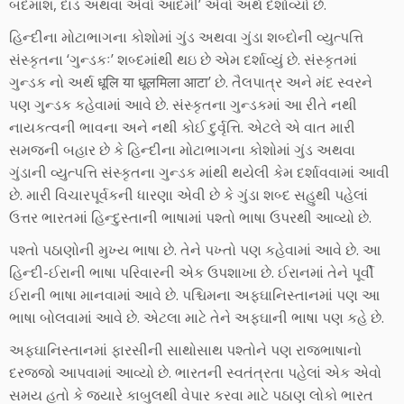
બદમાશ, દાંડ અથવા એવો આદમી’ એવો અર્થ દર્શાવ્યો છે.
હિન્દીના મોટાભાગના કોશોમાં ગુંડ અથવા ગુંડા શબ્દોની વ્યુત્પત્તિ
સંસ્કૃતના ‘ગુન્ડકઃ’ શબ્દમાંથી થઇ છે એમ દર્શાવ્યું છે. સંસ્કૃતમાં
ગુન્ડક નો અર્થ धूलि या धूलमिला आटा’ છે. તૈલપાત્ર અને મંદ સ્વરને
પણ ગુન્ડક કહેવામાં આવે છે. સંસ્કૃતના ગુન્ડકમાં આ રીતે નથી
નાયકત્વની ભાવના અને નથી કોઈ દુર્વૃત્તિ. એટલે એ વાત મારી
સમજની બહાર છે કે હિન્દીના મોટાભાગના કોશોમાં ગુંડ અથવા
ગુંડાની વ્યુત્પત્તિ સંસ્કૃતના ગુન્ડક માંથી થયેલી કેમ દર્શાવવામાં આવી
છે. મારી વિચારપૂર્વકની ધારણા એવી છે કે ગુંડા શબ્દ સહુથી પહેલાં
ઉત્તર ભારતમાં હિન્દુસ્તાની ભાષામાં પશ્તો ભાષા ઉપરથી આવ્યો છે.
પશ્તો પઠાણોની મુખ્ય ભાષા છે. તેને પખ્તો પણ કહેવામાં આવે છે. આ
હિન્દી-ઈરાની ભાષા પરિવારની એક ઉપશાખા છે. ઈરાનમાં તેને પૂર્વી
ઈરાની ભાષા માનવામાં આવે છે. પશ્ચિમના અફઘાનિસ્તાનમાં પણ આ
ભાષા બોલવામાં આવે છે. એટલા માટે તેને અફઘાની ભાષા પણ કહે છે.
અફઘાનિસ્તાનમાં ફારસીની સાથોસાથ પશ્તોને પણ રાજભાષાનો
દરજ્જો આપવામાં આવ્યો છે. ભારતની સ્વતંત્રતા પહેલાં એક એવો
સમય હતો કે જયારે કાબુલથી વેપાર કરવા માટે પઠાણ લોકો ભારત