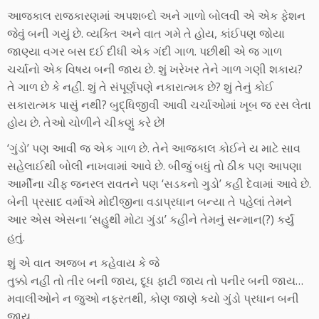
આજકાલ રાજકારણમાં અપશબ્દો અને ગાળો બોલવી એ એક ફેશન
જેવું બની ગયું છે. વ્યક્તિ અને વાત ગમે તે હોય, કાંઈપણ જોયા
જાણ્યા વગર બસ દઈ દીધી એક ગંદી ગાળ. પછીથી એ જ ગાળ
ચર્ચાનો એક વિષય બની જાય છે. શું ખરેખર તેને ગાળ ગણી શકાય?
તે ગાળ છે કે નહીં. શું તે સંપૂર્ણપણે નકારાત્મક છે? શું તેનું કોઈ
સકારાત્મક પાસું નથી? બુદ્ધિજીવી આવી ચર્ચાઓમાં ખૂબ જ રસ લેતા
હોય છે. તેઓ ચોળીને ચીકણું કરે છે!
‘ગુંડો’ પણ આવી જ એક ગાળ છે. તેને આજકાલ કોઈને ય માટે સાવ
સહેલાઈથી બોલી નાખવામાં આવે છે. બીજું બધું તો ઠીક પણ આપણા
આર્મીના ચીફ જનરલ રાવતને પણ ‘સડકનો ગુડો’ કહી દેવામાં આવે છે.
બેની પ્રસાદ વર્માએ મોદીજીના વડાપ્રધાન બન્યા તે પહેલાં તેમને
આર એસ એસના ‘સહુથી મોટા ગુંડા’ કહીને તેમનું સન્માન(?) કર્યું
હતું.
શું એ વાત અજબ ન કહેવાય કે જે
તુક્કો નહીં તો તીર બની જાય, દૂધ ફાટી જાય તો પનીર બની જાય…
મવાલીઓને ન જુઓ નફરતથી, કોણ જાણે કયો ગુંડો પ્રધાન બની
જાય…