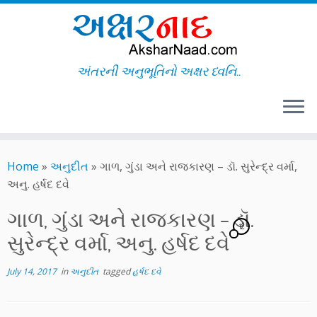
અંતરની અનુભૂતિનો અક્ષર ધ્વનિ..
Skip
to
Home
»
અનુદીત
»
ગાળ, ગુંડા અને રાજકારણ – ડૉ. સુરેન્દ્ર વર્મા,
content
અનુ. હર્ષદ દવે
ગાળ, ગુંડા અને રાજકારણ – ડૉ.
12
સુરેન્દ્ર વર્મા, અનુ. હર્ષદ દવે
July 14, 2017
in
અનુદીત
tagged
હર્ષદ દવે