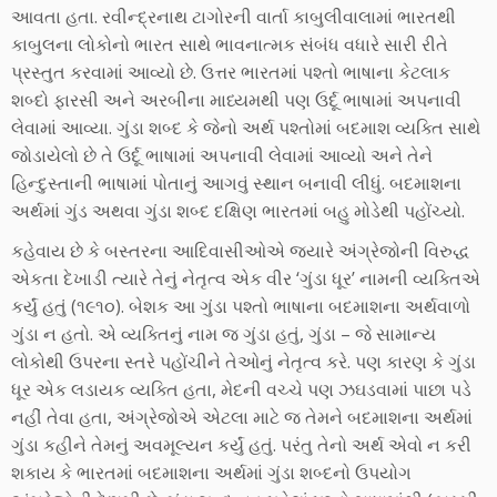
આવતા હતા. રવીન્દ્રનાથ ટાગોરની વાર્તા કાબુલીવાલામાં ભારતથી
કાબુલના લોકોનો ભારત સાથે ભાવનાત્મક સંબંધ વધારે સારી રીતે
પ્રસ્તુત કરવામાં આવ્યો છે. ઉત્તર ભારતમાં પશ્તો ભાષાના કેટલાક
શબ્દો ફારસી અને અરબીના માધ્યમથી પણ ઉર્દૂ ભાષામાં અપનાવી
લેવામાં આવ્યા. ગુંડા શબ્દ કે જેનો અર્થ પશ્તોમાં બદમાશ વ્યક્તિ સાથે
જોડાયેલો છે તે ઉર્દૂ ભાષામાં અપનાવી લેવામાં આવ્યો અને તેને
હિન્દુસ્તાની ભાષામાં પોતાનું આગવું સ્થાન બનાવી લીધું. બદમાશના
અર્થમાં ગુંડ અથવા ગુંડા શબ્દ દક્ષિણ ભારતમાં બહુ મોડેથી પહોંચ્યો.
કહેવાય છે કે બસ્તરના આદિવાસીઓએ જયારે અંગ્રેજોની વિરુદ્ધ
એકતા દેખાડી ત્યારે તેનું નેતૃત્વ એક વીર ‘ગુંડા ધૂર’ નામની વ્યક્તિએ
કર્યું હતું (૧૯૧૦). બેશક આ ગુંડા પશ્તો ભાષાના બદમાશના અર્થવાળો
ગુંડા ન હતો. એ વ્યક્તિનું નામ જ ગુંડા હતું, ગુંડા – જે સામાન્ય
લોકોથી ઉપરના સ્તરે પહોંચીને તેઓનું નેતૃત્વ કરે. પણ કારણ કે ગુંડા
ધૂર એક લડાયક વ્યક્તિ હતા, મેદની વચ્ચે પણ ઝઘડવામાં પાછા પડે
નહીં તેવા હતા, અંગ્રેજોએ એટલા માટે જ તેમને બદમાશના અર્થમાં
ગુંડા કહીને તેમનું અવમૂલ્યન કર્યું હતું. પરંતુ તેનો અર્થ એવો ન કરી
શકાય કે ભારતમાં બદમાશના અર્થમાં ગુંડા શબ્દનો ઉપયોગ