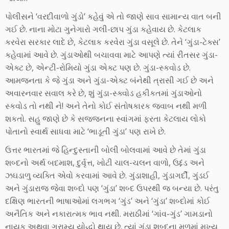
પોલીસને ‘વરદીવાળો ગુંડો’ કહેવું એ તો જાણે સાવ સામાન્ય વાત બની
ગઈ છે. નાના મોટા ગુનેગારો ગલી-છાપ ગુંડા કહેવાય છે. કેટલાક
કરવેરા સરકાર લાદે છે, કેટલાક કરવેરા ગુંડા વસૂલે છે. તેને ‘ગુંડા-ટેક્સ’
કહેવામાં આવે છે. ગુંડાઓથી બચાવવા માટે આપણે ત્યાં રીતસર ગુંડા-
એક્ટ છે, એન્ટી-રોમિયો ગુંડા એક્ટ પણ છે. ગુંડા-સ્કવોડ છે.
આમજનતા કે જે ગુંડા અને ગુંડા-એક્ટ બંનેથી ત્રાસી ગઈ છે અને
અવારનવાર સવાલ કરે છે, શું ગુંડા-સ્ક્વોડ હકીકતમાં ગુંડાઓનો
સ્કવોડ તો નથી ને! અને તેનો કોઈ સંતોષકારક જવાબ નથી મળી
શકતો. સહુ જાણે છે કે સજ્જનના સ્વાંગમાં ફરતા કેટલાય લોકો
પોતાનો સ્વાર્થ સાધવા માટે ‘ભાડૂતી ગુંડા’ પણ રાખે છે.
ઉત્તર ભારતમાં જે હિન્દુસ્તાની બોલી બોલવામાં આવે છે તેમાં ગુંડા
શબ્દનો અર્થ બદમાશ, દુર્વૃત્ત, ખોટી ચાલ-ચલન વાળો, ઉદ્દંડ અને
ઝઘડાળુ વ્યક્તિ એવો કરવામાં આવે છે. ગુંડાશાહી, ગુંડાગર્દી, ગુંડઈ
અને ગુંડારાજ જેવા શબ્દો પણ ‘ગુંડા’ શબ્દ ઉપરથી જ બન્યા છે. પરંતુ
દક્ષિણ ભારતની ભાષાઓમાં લગભગ ‘ગુંડ’ અને ‘ગુંડા’ શબ્દોમાં કોઈ
અનૈતિક અને નકારાત્મક ભાવ નથી. મરાઠીમાં ‘ગાંવ-ગુંડ’ ગામડાનો
નાયક અથવા ગ્રામ્ય યોદ્ધો થાય છે. ત્યાં ગુંડા શબ્દના મૂળમાં મુખ્ય