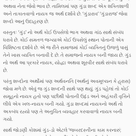
અથવા નેતા જેવો ભાવ છે. તામિલમાં પણ ગુંડા શબ્દ એક શક્તિશાળી
અને તાકાતવાળો નાયક જ અર્થ દર્શાવે છે. ‘ગુંડારાવ’ ‘ગુંડારાજ’ જેવા
શબ્દો આનું ઉદાહરણ છે.
વસ્તુતઃ ‘ગુંડ’ નો અર્થ કોઈ ઉપસેલો ભાગ અથવા ગાંઠ સાથે સંબંધ
ધરાવે છે. કોઈ સમતળ જગ્યાએ કોઈ ઉપસેલું સ્થાન પોતાની એક
વિશિષ્ટતા દર્શાવે છે. એ જ રીતે સમાજમાં કોઈ વ્યક્તિનું ઉજળું પાસું
તેને ખાસ વ્યક્તિ બનાવી દે છે. તે સમાજનો નાયક બની જાય છે. ગુંડ
નો અર્થ આ પ્રકારે નાયક, યોદ્ધા અથવા શૂરવીર સાથે સંબંધ ધરાવે
છે.
પરંતુ શબ્દોના અર્થોમાં પણ અર્થવનતિ (અર્થનું અવમૂલ્યન કે હ્રાસ)
જોવા મળે છે. એવું જ ગુંડ શબ્દની સાથે પણ થયું. ગુંડ પહેલાં તો કોઈ
સમૂહનો નાયક હતો પણ પછીથી પોતાની ઉદ્દંડ અને અહંકારી વૃત્તિને
લીધે એક ખલ-નાયક બની ગયો. ગુંડા શબ્દમાં નાયકનો અર્થ તો
અકબંધ રહ્યો પણ તે અનુચિત વ્યવહાર કરવાવાળો નાયક બની
ગયો.
સાર્થ જોડણી કોશમાં ગુંડ-ડો એટલે ‘જબરદસ્તીના કામ કરનારું;