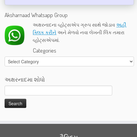
Aksharnaad Whatsapp Group
અક્ષરનાદના વ્હોટ્સએપ ગ્રુપ સાથે જોડાવ
અહીં
ક્લિક કરીને
અને મેળવો નવા લેખની લિંક તમારા
વ્હોટ્સએપમાં.
Categories
Categories
અક્ષરનાદમા શોધો