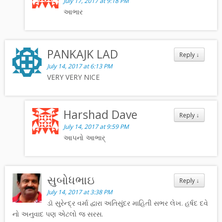
July 17, 2017 at 9:18 PM
આભાર
PANKAJK LAD
Reply
↓
July 14, 2017 at 6:13 PM
VERY VERY NICE
Harshad Dave
Reply
↓
July 14, 2017 at 9:59 PM
આપનો આભાર્
સુબોધભાઇ
Reply
↓
July 14, 2017 at 3:38 PM
ડૉ સુરેન્દ્ર વર્મા દ્વારા અતિસુંદર માહિતી સભર લેખ. હર્ષદ દવે
નો અનુવાદ પણ એટલો જ સરસ.