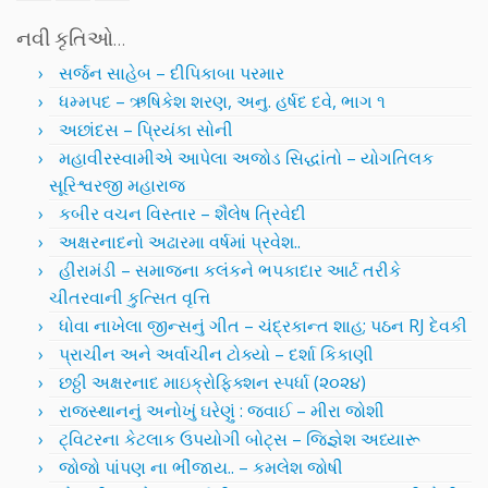
નવી કૃતિઓ…
સર્જન સાહેબ – દીપિકાબા પરમાર
ધમ્મપદ – ઋષિકેશ શરણ, અનુ. હર્ષદ દવે, ભાગ ૧
અછાંદસ – પ્રિયંકા સોની
મહાવીરસ્વામીએ આપેલા અજોડ સિદ્ધાંતો – યોગતિલક
સૂરિશ્વરજી મહારાજ
કબીર વચન વિસ્તાર – શૈલેષ ત્રિવેદી
અક્ષરનાદનો અઢારમા વર્ષમાં પ્રવેશ..
હીરામંડી – સમાજના કલંકને ભપકાદાર આર્ટ તરીકે
ચીતરવાની કુત્સિત વૃત્તિ
ધોવા નાખેલા જીન્સનું ગીત – ચંદ્રકાન્ત શાહ; પઠન RJ દેવકી
પ્રાચીન અને અર્વાચીન ટોક્યો – દર્શા કિકાણી
છઠ્ઠી અક્ષરનાદ માઇક્રોફિક્શન સ્પર્ધા (૨૦૨૪)
રાજસ્થાનનું અનોખું ઘરેણું : જવાઈ – મીરા જોશી
ટ્વિટરના કેટલાક ઉપયોગી બોટ્સ – જિજ્ઞેશ અધ્યારૂ
જોજો પાંપણ ના ભીંજાય.. – કમલેશ જોષી