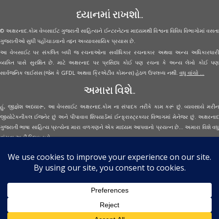
ધ્યાનમાં રાખશો..
© અક્ષરનાદ.કોમ વેબસાઈટ ગુજરાતી સાહિત્યને ઈન્ટરનેટના માધ્યમથી વિશ્વના વિવિધ વિભાગોમાં વસતા
ગુજરાતીઓ સુધી પહોંચાડવાનો તદ્દન અવ્યાવસાયિક પ્રયાસ છે.
આ વેબસાઈટ પર સંકલિત બધી જ રચનાઓના સર્વાધિકાર રચનાકાર અથવા અન્ય અધિકારધારી
વ્યક્તિ પાસે સુરક્ષિત છે. માટે અક્ષરનાદ પર પ્રસિધ્ધ કોઈ પણ રચના કે અન્ય લેખો કોઈ પણ
સાર્વજનિક લાઈસંસ (જેમ કે GFDL અથવા ક્રિએટીવ કોમન્સ) હેઠળ ઉપલબ્ધ નથી.
વધુ વાંચો ...
અમારા વિશે..
હું, જીજ્ઞેશ અધ્યારૂ, આ વેબસાઈટ અક્ષરનાદ.કોમ ના સંપાદક તરીકે કામ કરૂં છું. વ્યવસાયે મરીન
જીયોટેકનીકલ ઈજનેર છું અને પીપાવાવ શિપયાર્ડમાં ઈન્ફ્રાસ્ટ્રક્ચર વિભાગમાં મેનેજર છું. અક્ષરનાદ
ગુજરાતી ભાષા સાહિત્ય પ્રત્યેના મારા વળગણને એક માધ્યમ આપવાનો પ્રયત્ન છે... અમારા વિશે વધુ
વાંચવા
અહીં ક્લિક કરો...
Secured Site Assurance
· © 2026
Aksharnaad.com
By Jignesh Adhyaru ·
· All Rights Reserved ·