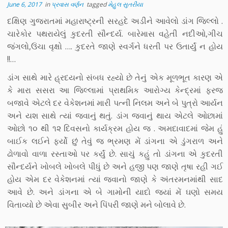
June 6, 2017
in
પ્રવાસ વર્ણન
tagged
મેહુલ સુતરીયા
દક્ષિણ ગુજરાતમાં મહારાષ્ટ્રની સરહદે અડીને આવેલો ડાંગ જિલ્લો .
ચારેકોર પથરાયેલું કુદરતી સૌન્દર્ય. બારેમાસ વહેતી નદીઓ,ગીચ
જંગલો,ઉંચા વૃક્ષો …. કુદરતે જાણે સ્વર્ગને ધરતી પર ઉતાર્યું ન હોય
!!…
ડાંગ સાથે મારે હ્રદયનો સંબધ રહ્યો છે તેનું એક મૂળભૂત કારણ એ
કે મારા સસરા આ જિલ્લામાં પ્રાથમિક આરોગ્ય કેન્દ્રમાં ફરજ
બજાવે એટલે દર વેકેશનમાં મારી પત્ની નિલમ અને બે પુત્રો આર્યન
અને યશ સાથે ત્યાં જવાનું થતું. ડાંગ જવાનું થાય એટલે ઓછામાં
ઓછો ૧૦ થી ૧૨ દિવસનો કાર્યક્રમ હોય જ . અમદાવાદમાં જેમ હું
બાઈક લઈને ફર્યો છું તેવું જ ભ્રમણ મેં ડાંગના એ ડુંગરાળ અને
ઢોળાવો વાળા રસ્તાઓ પર કર્યું છે. સાચું કહું તો ડાંગના એ કુદરતી
સૌન્દર્યને ખોબલે ખોબલે પીધું છે અને હજી પણ જાણે તૃષા રહી ગઈ
હોય એમ દર વેકેશનમાં ત્યાં જવાનો જાણે કે અંતરમનમાંથી સાદ
આવે છે. અને ડાંગના એ બે ગામોની યાદો જ્યાં મેં ઘણો સમય
વિતાવ્યો છે એવા સુબીર અને પિંપરી જાણે મને બોલાવે છે.