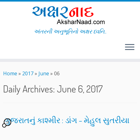
અંતરની અનુભૂતિનો અક્ષર ધ્વનિ..
Skip
to
Home
»
2017
»
June
»
06
content
Daily Archives:
June 6, 2017
ગુજરાતનું કાશ્મીર : ડાંગ – મેહુલ સુતરીયા
13