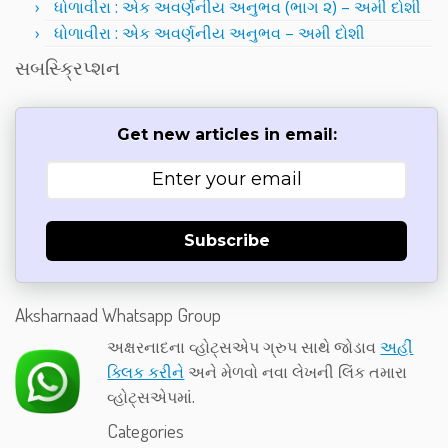
ધોળાવીરા : એક અવર્ણનીય અનુભવ (ભાગ ૨) – અમી દોશી
ધોળાવીરા : એક અવર્ણનીય અનુભવ – અમી દોશી
સબસ્ક્રિપ્શન
Get new articles in email:
Subscribe
Aksharnaad Whatsapp Group
અક્ષરનાદના વ્હોટ્સએપ ગ્રુપ સાથે જોડાવ
અહીં
ક્લિક કરીને
અને મેળવો નવા લેખની લિંક તમારા
વ્હોટ્સએપમાં.
Categories