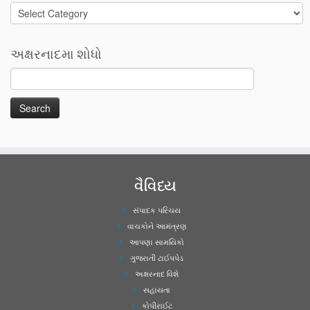
Categories
અક્ષરનાદમા શોધો
વૈવિધ્ય
સંપાદક પરિચય
વાચકોને આમંત્રણ
આપણા સામયિકો
ગુજરાતી ટાઈપપેડ
અક્ષરનાદ વિશે
સહાયતા
કોપીરાઈટ