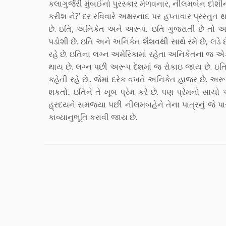
કલાગુર્જરી મુંંબઈનો પુરસ્કાર મેળવનાર, નીલમબેન દોશીન
કરીશ ને?’ દર રવિવારે અક્ષરનાદ પર હપ્તાવાર પ્રસ્તુત 
છે. ઇતિ, અનિકેત અને અરૂપ.. ઇતિ ગુજરાતી છે તો અન
પડોશી છે. ઇતિ અને અનિકેત શૈશવથી સાથે રમે છે, લડે
રહે છે. ઇતિના લગ્ન અમેરિકામાં રહેતા અનિકેતના જ એ
થાય છે. લગ્ન પછી અરૂપ દેશમાં જ રોકાઇ જાય છે. ઇ
કહેતી રહે છે.. જેમાં દરેક વખતે અનિકેત હાજર છે. 
શકતો.. ઇતિને તે ખૂબ પ્રેમ કરે છે. પણ પ્રેમનો સાચો
હ્રદયને સમજયા પછી નીલમબહેને તેના પાત્રનું જે પારદર
કાવ્યાનુભૂતિ કરાવી જાય છે.