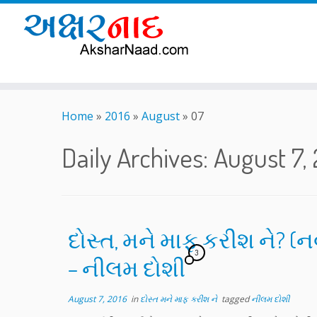
Skip
to
Home
»
2016
»
August
»
07
content
Daily Archives:
August 7,
દોસ્ત, મને માફ કરીશ ને? 
3
– નીલમ દોશી
August 7, 2016
in
દોસ્ત મને માફ કરીશ ને
tagged
નીલમ દોશી