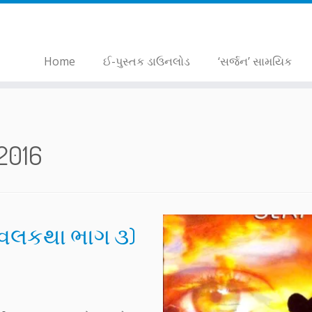
Home
ઈ-પુસ્તક ડાઉનલોડ
‘સર્જન’ સામયિક
 2016
(નવલકથા ભાગ ૩)