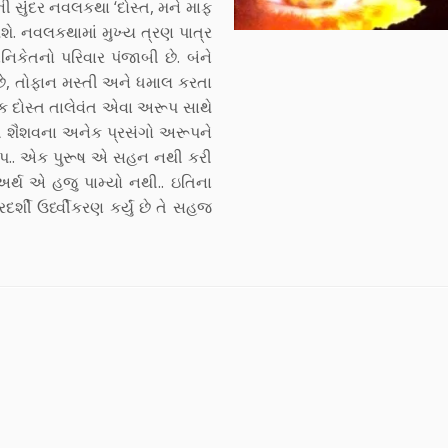
ી સુંંદર નવલકથા ‘દોસ્ત, મને માફ
થશે. નવલકથામાં મુખ્ય ત્રણ પાત્ર
િકેતનો પરિવાર પંજાબી છે. બંને
 છે, તોફાન મસ્તી અને ધમાલ કરતા
ક દોસ્ત તાલેવંત એવા અરૂપ સાથે
તિ શૈશવના અનેક પ્રસંગો અરૂપને
અરૂપ.. એક પુરૂષ એ સહન નથી કરી
 અર્થ એ હજુ પામ્યો નથી.. ઇતિના
્શી ઉર્ધ્વીકરણ કર્યું છે તે સહજ