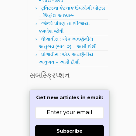
– મીરા જોશી
ટ્વિટરના કેટલાક ઉપયોગી બોટ્સ
– જિજ્ઞેશ અધ્યારૂ
જોજો પાંપણ ના ભીંજાય.. –
કમલેશ જોષી
ધોળાવીરા : એક અવર્ણનીય
અનુભવ (ભાગ ૨) – અમી દોશી
ધોળાવીરા : એક અવર્ણનીય
અનુભવ – અમી દોશી
સબસ્ક્રિપ્શન
Get new articles in email:
Subscribe