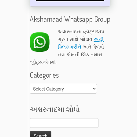
Aksharnaad Whatsapp Group
અક્ષરનાદના વ્હોટ્સએપ
ગ્રુપ સાથે જોડાવ
અહીં
ક્લિક કરીને
અને મેળવો
નવા લેખની લિંક તમારા
વ્હોટ્સએપમાં.
Categories
Categories
અક્ષરનાદમા શોધો