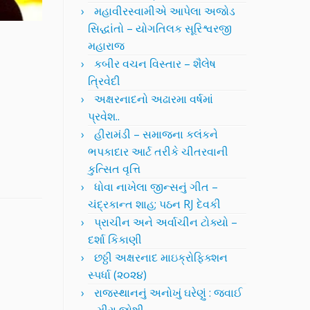
મહાવીરસ્વામીએ આપેલા અજોડ
સિદ્ધાંતો – યોગતિલક સૂરિશ્વરજી
મહારાજ
કબીર વચન વિસ્તાર – શૈલેષ
ત્રિવેદી
અક્ષરનાદનો અઢારમા વર્ષમાં
પ્રવેશ..
હીરામંડી – સમાજના કલંકને
ભપકાદાર આર્ટ તરીકે ચીતરવાની
કુત્સિત વૃત્તિ
ધોવા નાખેલા જીન્સનું ગીત –
ચંદ્રકાન્ત શાહ; પઠન RJ દેવકી
પ્રાચીન અને અર્વાચીન ટોક્યો –
દર્શા કિકાણી
છઠ્ઠી અક્ષરનાદ માઇક્રોફિક્શન
સ્પર્ધા (૨૦૨૪)
રાજસ્થાનનું અનોખું ઘરેણું : જવાઈ