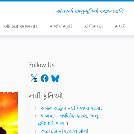
અંતરની અનુભૂતિનો અક્ષર ધ્વનિ..
ઑડિયો અક્ષરનાદ
સર્જક સૂચી
કોપીરાઈટ
સંપર્ક
Follow Us
X
Facebook
Bluesky
નવી કૃતિઓ…
સર્જન સાહેબ – દીપિકાબા પરમાર
ધમ્મપદ – ઋષિકેશ શરણ, અનુ.
હર્ષદ દવે, ભાગ ૧
અછાંદસ – પ્રિયંકા સોની