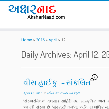
Skip
to
Home
»
2016
»
April
»
12
content
Daily Archives:
April 12, 2
7
વીસ હાઈકુ.. – સંકલિત
April 12, 2016
in
કવિતા, ગઝલ તથા સર્વ પદ્ય
‘સંસ્કારમિલન’ વલસાડ સાહિત્યિક, સાંસ્કૃતિક અને ક
આપતી સંસ્થા છે. ‘સંસ્કારમિલન’ના અનિયતકાલિક 