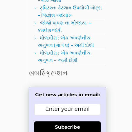
– મીરા જોશી
ટ્વિટરના કેટલાક ઉપયોગી બોટ્સ
– જિજ્ઞેશ અધ્યારૂ
જોજો પાંપણ ના ભીંજાય.. –
કમલેશ જોષી
ધોળાવીરા : એક અવર્ણનીય
અનુભવ (ભાગ ૨) – અમી દોશી
ધોળાવીરા : એક અવર્ણનીય
અનુભવ – અમી દોશી
સબસ્ક્રિપ્શન
Get new articles in email:
Subscribe