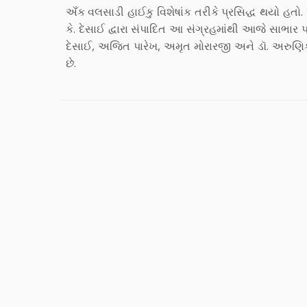
અઁક વલસાડી હાઈકુ વિશેષાંક તરીકે પ્રસિદ્ધ થયો હતો
કે. દેસાઈ દ્વારા સંપાદિત આ સંગ્રહમાંથી આજે સાભાર પ
દેસાઈ, અજિત પારેખ, અમૃત મોરારજી અને ડૉ. અરુણિકા 
છે.