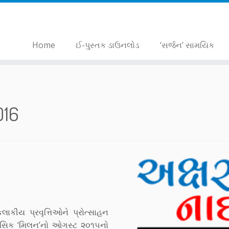
Home
ઈ-પુસ્તક ડાઉનલોડ
‘સર્જન’ સામયિક
016
લાકીય પ્રવૃત્તિઓને પ્રોત્સાહન
માસિક ‘મિલન’નો ઓગસ્ટ ૨૦૧૫નો