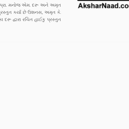
. પ્રા. મનોજ એમ. દરૂ અને અમૃત
્રસ્તુત કર્યા છે ઉશનસ, અમૃત કે.
દરૂ દ્વારા રચિત હાઈકુ પ્રસ્તુત