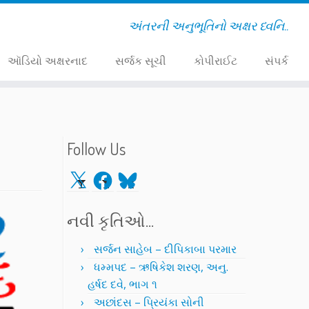
અંતરની અનુભૂતિનો અક્ષર ધ્વનિ..
ઑડિયો અક્ષરનાદ
સર્જક સૂચી
કોપીરાઈટ
સંપર્ક
Follow Us
X
Facebook
Bluesky
નવી કૃતિઓ…
સર્જન સાહેબ – દીપિકાબા પરમાર
ધમ્મપદ – ઋષિકેશ શરણ, અનુ.
હર્ષદ દવે, ભાગ ૧
અછાંદસ – પ્રિયંકા સોની