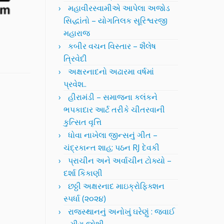
મહાવીરસ્વામીએ આપેલા અજોડ
સિદ્ધાંતો – યોગતિલક સૂરિશ્વરજી
મહારાજ
કબીર વચન વિસ્તાર – શૈલેષ
ત્રિવેદી
અક્ષરનાદનો અઢારમા વર્ષમાં
પ્રવેશ..
હીરામંડી – સમાજના કલંકને
ભપકાદાર આર્ટ તરીકે ચીતરવાની
કુત્સિત વૃત્તિ
ધોવા નાખેલા જીન્સનું ગીત –
ચંદ્રકાન્ત શાહ; પઠન RJ દેવકી
પ્રાચીન અને અર્વાચીન ટોક્યો –
દર્શા કિકાણી
છઠ્ઠી અક્ષરનાદ માઇક્રોફિક્શન
સ્પર્ધા (૨૦૨૪)
રાજસ્થાનનું અનોખું ઘરેણું : જવાઈ