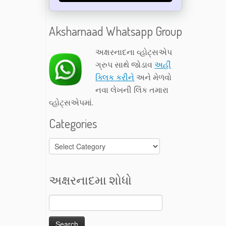
Aksharnaad Whatsapp Group
અક્ષરનાદના વ્હોટ્સએપ
ગ્રુપ સાથે જોડાવ
અહીં
ક્લિક કરીને
અને મેળવો
નવા લેખની લિંક તમારા
વ્હોટ્સએપમાં.
Categories
Categories
અક્ષરનાદમા શોધો