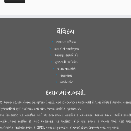
વૈવિધ્ય
સંપાદક પરિચય
વાચકોને આમંત્રણ
આપણા સામયિકો
ગુજરાતી ટાઈપપેડ
અક્ષરનાદ વિશે
સહાયતા
કોપીરાઈટ
ધ્યાનમાં રાખશો..
© અક્ષરનાદ.કોમ વેબસાઈટ ગુજરાતી સાહિત્યને ઈન્ટરનેટના માધ્યમથી વિશ્વના વિવિધ વિભાગોમાં વસતા
ગુજરાતીઓ સુધી પહોંચાડવાનો તદ્દન અવ્યાવસાયિક પ્રયાસ છે.
આ વેબસાઈટ પર સંકલિત બધી જ રચનાઓના સર્વાધિકાર રચનાકાર અથવા અન્ય અધિકારધારી
વ્યક્તિ પાસે સુરક્ષિત છે. માટે અક્ષરનાદ પર પ્રસિધ્ધ કોઈ પણ રચના કે અન્ય લેખો કોઈ પણ
સાર્વજનિક લાઈસંસ (જેમ કે GFDL અથવા ક્રિએટીવ કોમન્સ) હેઠળ ઉપલબ્ધ નથી.
વધુ વાંચો ...