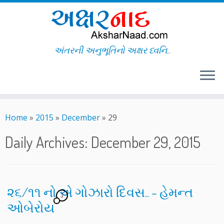
અંતરની અનુભૂતિનો અક્ષર ધ્વનિ..
Skip
to
Home
»
2015
»
December
»
29
content
Daily Archives:
December 29, 2015
૨૬/૧૧ નો એ ગોઝારો દિવસ.. – હેમન્ત
3
ઓબેરોય