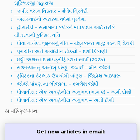
સૂરિશ્વરજી મહારાજ
કબીર વચન વિસ્તાર – શૈલેષ ત્રિવેદી
અક્ષરનાદનો અઢારમા વર્ષમાં પ્રવેશ..
હીરામંડી – સમાજના કલંકને ભપકાદાર આર્ટ તરીકે
ચીતરવાની કુત્સિત વૃત્તિ
ધોવા નાખેલા જીન્સનું ગીત – ચંદ્રકાન્ત શાહ; પઠન RJ દેવકી
પ્રાચીન અને અર્વાચીન ટોક્યો – દર્શા કિકાણી
છઠ્ઠી અક્ષરનાદ માઇક્રોફિક્શન સ્પર્ધા (૨૦૨૪)
રાજસ્થાનનું અનોખું ઘરેણું : જવાઈ – મીરા જોશી
ટ્વિટરના કેટલાક ઉપયોગી બોટ્સ – જિજ્ઞેશ અધ્યારૂ
જોજો પાંપણ ના ભીંજાય.. – કમલેશ જોષી
ધોળાવીરા : એક અવર્ણનીય અનુભવ (ભાગ ૨) – અમી દોશી
ધોળાવીરા : એક અવર્ણનીય અનુભવ – અમી દોશી
સબસ્ક્રિપ્શન
Get new articles in email: