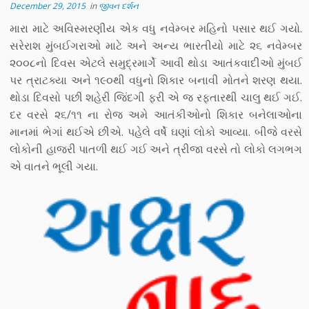
December 29, 2015
in
જીવન દર્શન
મારા માટે અવિસ્મરણીય એક વધુ નવેમ્બર મહિનો પસાર થઈ ગયો.
સરેરાશ મુંબઈગરાઓ માટે અને અન્ય ભારતીયો માટે ૨૬ નવેમ્બર
૨૦૦૮નો દિવસ એટલે સમુદ્રમાર્ગે આવી થોડા આતંકવાદીઓ મુંબઈ
પર ત્રાટક્યા અને ૧૯૦થી વધુનો શિકાર બનાવી મોતને શરણ થયા.
થોડા દિવસો પછી શહેરી જિંદગી ફરી એ જ રફ્તારથી ચાલુ થઈ ગઈ.
દર વરસે ૨૬/૧૧ ના રોજ અમે આતંકીઓનો શિકાર બનેલાઓના
માનમાં ભેગાં થઈએ છીએ. પહેલે વર્ષે ઘણાં લોકો આવ્યા. બીજે વરસે
લોકોની હાજરી પાતળી થઈ ગઈ અને ત્રીજા વરસે તો લોકો લગભગ
એ વાતને ભૂલી ગયા.