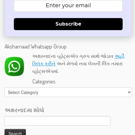
Subscribe
Aksharnaad Whatsapp Group
અક્ષરનાદના વ્હોટ્સએપ ગ્રુપ સાથે જોડાવ
અહીં
ક્લિક કરીને
અને મેળવો નવા લેખની લિંક તમારા
વ્હોટ્સએપમાં.
Categories
Categories
અક્ષરનાદમા શોધો