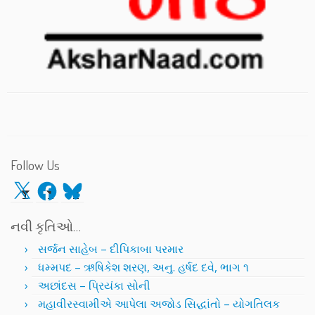
Follow Us
X
Facebook
Bluesky
નવી કૃતિઓ…
સર્જન સાહેબ – દીપિકાબા પરમાર
ધમ્મપદ – ઋષિકેશ શરણ, અનુ. હર્ષદ દવે, ભાગ ૧
અછાંદસ – પ્રિયંકા સોની
મહાવીરસ્વામીએ આપેલા અજોડ સિદ્ધાંતો – યોગતિલક