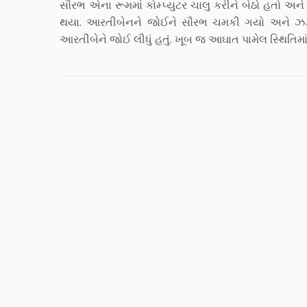
સૌરભ એના રૂમમાં કોમ્પ્યુટર ચાલુ કરીને બેઠો હતો અ
થયા. આરતીબેનને જોઈને સૌરભ ચમકી ગયો અને ઝડપથી કોમ્
આરતીબેને જોઈ લીધું હતું. ખૂબ જ આઘાત પામેલ સ્થિતિ