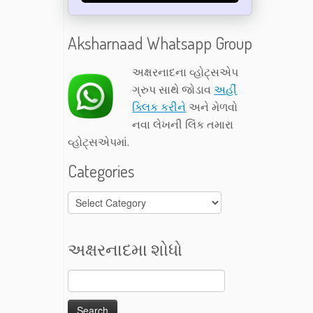
Aksharnaad Whatsapp Group
અક્ષરનાદના વ્હોટ્સએપ
ગ્રુપ સાથે જોડાવ
અહીં
ક્લિક કરીને
અને મેળવો
નવા લેખની લિંક તમારા
વ્હોટ્સએપમાં.
Categories
Categories
અક્ષરનાદમા શોધો