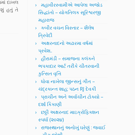
મમાં દાખલ
મહાવીરસ્વામીએ આપેલા અજોડ
ં હતું તે
સિદ્ધાંતો – યોગતિલક સૂરિશ્વરજી
મહારાજ
કબીર વચન વિસ્તાર – શૈલેષ
ત્રિવેદી
અક્ષરનાદનો અઢારમા વર્ષમાં
પ્રવેશ..
હીરામંડી – સમાજના કલંકને
ભપકાદાર આર્ટ તરીકે ચીતરવાની
કુત્સિત વૃત્તિ
ધોવા નાખેલા જીન્સનું ગીત –
ચંદ્રકાન્ત શાહ; પઠન RJ દેવકી
પ્રાચીન અને અર્વાચીન ટોક્યો –
દર્શા કિકાણી
છઠ્ઠી અક્ષરનાદ માઇક્રોફિક્શન
સ્પર્ધા (૨૦૨૪)
રાજસ્થાનનું અનોખું ઘરેણું : જવાઈ