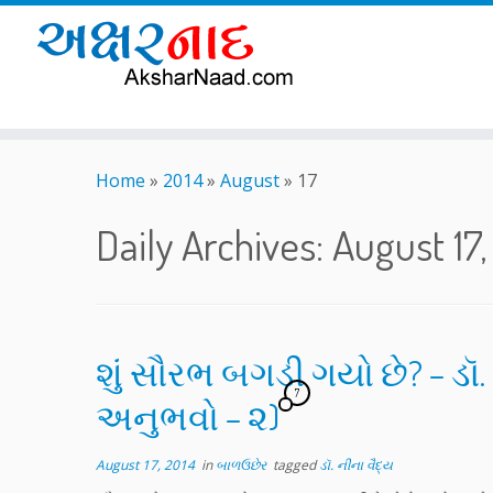
Skip
to
Home
»
2014
»
August
»
17
content
Daily Archives:
August 17,
શું સૌરભ બગડી ગયો છે? – ડૉ
7
અનુભવો – ૨)
August 17, 2014
in
બાળઉછેર
tagged
ડૉ. નીના વૈદ્ય