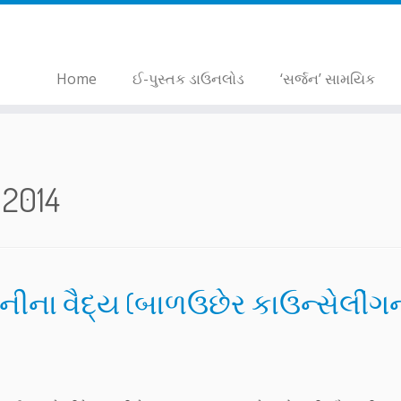
Home
ઈ-પુસ્તક ડાઉનલોડ
‘સર્જન’ સામયિક
 2014
. નીના વૈદ્ય (બાળઉછેર કાઉન્સેલીંગ