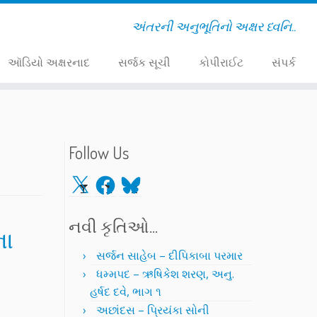
અંતરની અનુભૂતિનો અક્ષર ધ્વનિ..
ઑડિયો અક્ષરનાદ
સર્જક સૂચી
કોપીરાઈટ
સંપર્ક
Follow Us
X
Facebook
Bluesky
નવી કૃતિઓ…
ના
સર્જન સાહેબ – દીપિકાબા પરમાર
ધમ્મપદ – ઋષિકેશ શરણ, અનુ.
હર્ષદ દવે, ભાગ ૧
અછાંદસ – પ્રિયંકા સોની