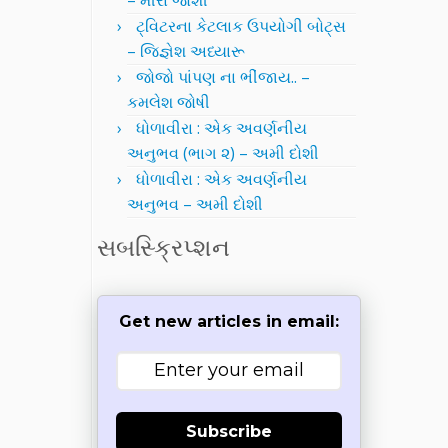
– મીરા જોશી
ટ્વિટરના કેટલાક ઉપયોગી બોટ્સ
– જિજ્ઞેશ અધ્યારૂ
જોજો પાંપણ ના ભીંજાય.. –
કમલેશ જોષી
ધોળાવીરા : એક અવર્ણનીય
અનુભવ (ભાગ ૨) – અમી દોશી
ધોળાવીરા : એક અવર્ણનીય
અનુભવ – અમી દોશી
સબસ્ક્રિપ્શન
Get new articles in email:
Subscribe