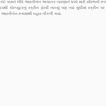
ને કંઈ કામને લીધે આરતીબેન અચાનક બારણાને ધક્કો મારી સૌરભની રૂ
પ્યુટરનું સ્ક્રીન ફેરવી નાખ્યું પણ ત્યાં સુધીમાં સ્ક્રીન પર શુ
માં આરતીબેન રૂમમાંથી બહાર નીકળી ગયા.