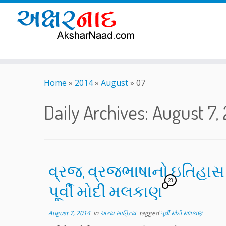
Skip
to
Home
»
2014
»
August
»
07
content
Daily Archives:
August 7, 
વ્રજ, વ્રજભાષાનો ઇતિહાસ
23
પૂર્વી મોદી મલકાણ
August 7, 2014
in
અન્ય સાહિત્ય
tagged
પૂર્વી મોદી મલકાણ