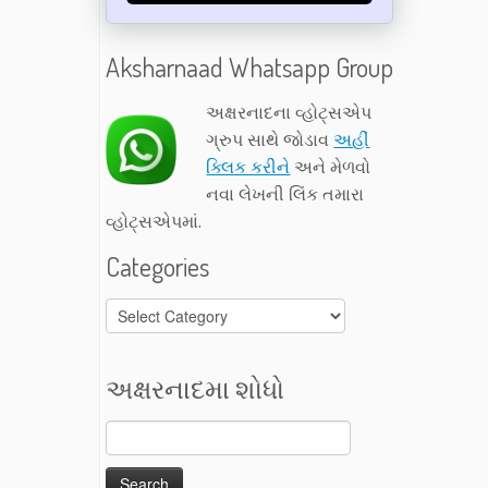
Aksharnaad Whatsapp Group
અક્ષરનાદના વ્હોટ્સએપ
ગ્રુપ સાથે જોડાવ
અહીં
ક્લિક કરીને
અને મેળવો
નવા લેખની લિંક તમારા
વ્હોટ્સએપમાં.
Categories
Categories
અક્ષરનાદમા શોધો