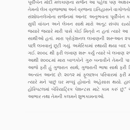
પૂર્વીબેન મોદી મલકાણના સર્જન આ પહેલા પણ અક્ષર
તેમનો લેખ વ્રજભાષા અને વ્રજના ઇતિહાસને વાગોળતો 
સંશોધનલેખોના સર્જનમાં આનંદ અનુભવતા પૂર્વીબેન 
સુધી વાંચન અને લેખન સાથે મારો અતૂટ સંબંધ રહ્યો
જ્યારે જ્યારે મારી પાસે કોઈ મિત્રો ન હતાં ત્યારે
સાથીઓ હતાં. મારા પ્રોફેશનલ લખાણની શરૂઆત ૨૫ વ
પછી લખવાનું છૂટી ગયું. અમેરિકામાં સ્થાયી થયા બાદ
ગઈ. ૨૦૦૮ થી ફરી લખાણ શરૂ કર્યું ત્યારે બે લખાણ ૨૫
આથી ૨૦૦૮માં મારા બાળકોને ગુરુ બનાવીને તેમની પાસે
આજે ફરી હું ગુજરાત સાથે, ગુજરાતી ભાષા સાથે ફરી 
અત્યંત આનંદ છે. ૨૦૧૨ માં ફૂલછાબ પરિવારમાં ફરી
ત્યારે મને પાછું ઘર મળ્યું હોવાનો અહેસાસ થયો. હા
હોસ્પિટલમાં બેરિયાટ્રિક પેશન્ટસ માટે કામ કરું છુ
આભાર તથા તેમની કલમને શુભકામનાઓ.