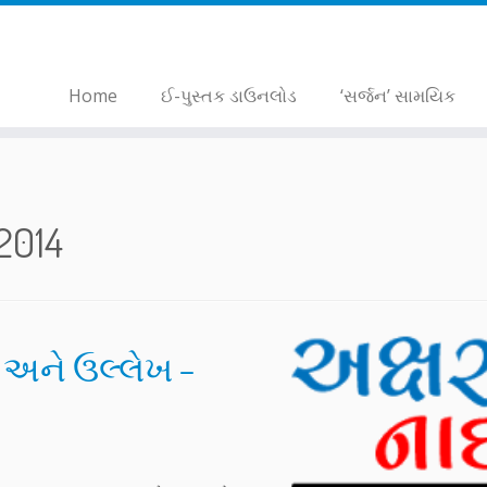
Home
ઈ-પુસ્તક ડાઉનલોડ
‘સર્જન’ સામયિક
2014
 અને ઉલ્લેખ –