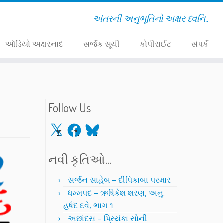
અંતરની અનુભૂતિનો અક્ષર ધ્વનિ..
ઑડિયો અક્ષરનાદ
સર્જક સૂચી
કોપીરાઈટ
સંપર્ક
Follow Us
X
Facebook
Bluesky
નવી કૃતિઓ…
સર્જન સાહેબ – દીપિકાબા પરમાર
ધમ્મપદ – ઋષિકેશ શરણ, અનુ.
હર્ષદ દવે, ભાગ ૧
અછાંદસ – પ્રિયંકા સોની