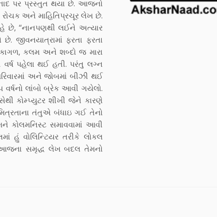
નાદ પર પ્રસ્તુત થયા છે. આજનો
રોચક અને માહિતિપ્રચૂર લેખ છે.
કહે છે, “નાનપણથી લઈને અત્યાર
 છે. જીવનયાત્રામાં ફરતા ફરતા
 આ કાગળ, કલમ અને શબ્દો જ મારા
ર્ષ પહેલા થઈ હતી. પરંતુ લગ્ન
 પરિવારમાં અને જોબમાં બીઝી થઈ
 વર્ષનો લાંબો બ્રેક આવી ગયેલો.
થી કોમ્પ્યુટર શીખી જેને કારણે
મિત્રતાના તંતુએ બંધાઇ ગઈ તેનો
 મને કોલમનિસ્ટ સમાવવામાં આવી
લમાં હું વોલિન્ટિયર તરીકે લોકલ
ં.” આજના સમૃદ્ધ લેખ બદલ તેમનો