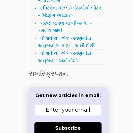
– મીરા જોશી
ટ્વિટરના કેટલાક ઉપયોગી બોટ્સ
– જિજ્ઞેશ અધ્યારૂ
જોજો પાંપણ ના ભીંજાય.. –
કમલેશ જોષી
ધોળાવીરા : એક અવર્ણનીય
અનુભવ (ભાગ ૨) – અમી દોશી
ધોળાવીરા : એક અવર્ણનીય
અનુભવ – અમી દોશી
સબસ્ક્રિપ્શન
Get new articles in email:
Subscribe