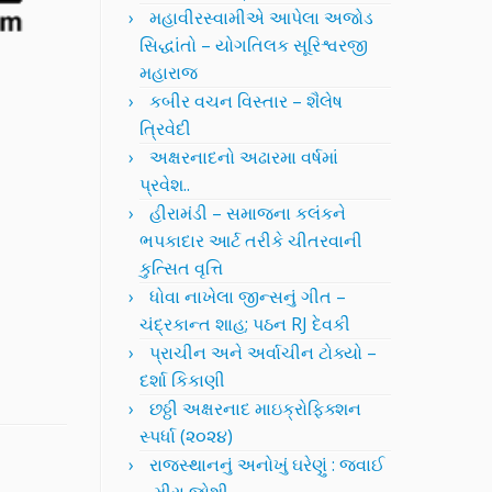
મહાવીરસ્વામીએ આપેલા અજોડ
સિદ્ધાંતો – યોગતિલક સૂરિશ્વરજી
મહારાજ
કબીર વચન વિસ્તાર – શૈલેષ
ત્રિવેદી
અક્ષરનાદનો અઢારમા વર્ષમાં
પ્રવેશ..
હીરામંડી – સમાજના કલંકને
ભપકાદાર આર્ટ તરીકે ચીતરવાની
કુત્સિત વૃત્તિ
ધોવા નાખેલા જીન્સનું ગીત –
ચંદ્રકાન્ત શાહ; પઠન RJ દેવકી
પ્રાચીન અને અર્વાચીન ટોક્યો –
દર્શા કિકાણી
છઠ્ઠી અક્ષરનાદ માઇક્રોફિક્શન
સ્પર્ધા (૨૦૨૪)
રાજસ્થાનનું અનોખું ઘરેણું : જવાઈ