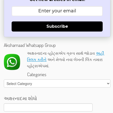
Subscribe
Aksharnaad Whatsapp Group
અક્ષરનાદના વ્હોટ્સએપ ગ્રુપ સાથે જોડાવ
અહીં
ક્લિક કરીને
અને મેળવો નવા લેખની લિંક તમારા
વ્હોટ્સએપમાં.
Categories
Categories
અક્ષરનાદમા શોધો