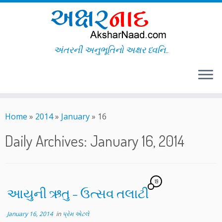
અંતરની અનુભૂતિનો અક્ષર ધ્વનિ..
Skip
to
Home
»
2014
»
January
»
16
content
Daily Archives:
January 16, 2014
19
આયુની ઋતુ – ઉત્સવ તલાટી
January 16, 2014
in
પ્રેમ એટલે