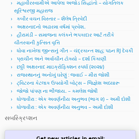
મહાવીરસ્વામીએ આપેલા અજોડ સિદ્ધાંતો – યોગતિલક
સૂરિશ્વરજી મહારાજ
કબીર વચન વિસ્તાર – શૈલેષ ત્રિવેદી
અક્ષરનાદનો અઢારમા વર્ષમાં પ્રવેશ..
હીરામંડી – સમાજના કલંકને ભપકાદાર આર્ટ તરીકે
ચીતરવાની કુત્સિત વૃત્તિ
ધોવા નાખેલા જીન્સનું ગીત – ચંદ્રકાન્ત શાહ; પઠન RJ દેવકી
પ્રાચીન અને અર્વાચીન ટોક્યો – દર્શા કિકાણી
છઠ્ઠી અક્ષરનાદ માઇક્રોફિક્શન સ્પર્ધા (૨૦૨૪)
રાજસ્થાનનું અનોખું ઘરેણું : જવાઈ – મીરા જોશી
ટ્વિટરના કેટલાક ઉપયોગી બોટ્સ – જિજ્ઞેશ અધ્યારૂ
જોજો પાંપણ ના ભીંજાય.. – કમલેશ જોષી
ધોળાવીરા : એક અવર્ણનીય અનુભવ (ભાગ ૨) – અમી દોશી
ધોળાવીરા : એક અવર્ણનીય અનુભવ – અમી દોશી
સબસ્ક્રિપ્શન
Get new articles in email: