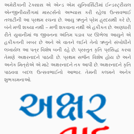
અમેરીકાની ટેક્સાસ એ એન્ડ એમ યુનિવર્સિટીમાં ઈન્ડસ્ટ્રીયલ
એન્જીનીયરીંગમાં માસ્ટર્સનો અભ્યાસ કરી રહેલા ઉત્સવભાઈ
તલાટીની આ પ્રથમ રચના છે. આયુ ઋતુને પ્રેમ હ્રદયથી કરે છે,
બંને મળી શક્યા નથી – મળી શકવાના નથી એ હકીકત છે. અણધારી
રીતે યુવાનીમાં જ જીવનના અંતિમ પડાવ પર ઊભેલા આયુને એ
હકીકતની ખબર છે અને એ વાતને લઈને તેનો ઋતુને સંબોધીને
લખાયેલ આ પત્ર વિશેષ બની રહે છે. પ્રસ્તુત કૃતિ પ્રસિદ્ધ કરવા
તેમણે અક્ષરનાદને પાઠવી છે. પ્રથમ સર્જન વિશેષ હોય છે અને
અનેક મિત્રોએ એ માટે અક્ષરનાદને તક આપી છે. અક્ષરનાદને કૃતિ
પાઠવવા બદલ ઉત્સવભાઈનો આભાર. તેમની કલમને અનેક
શુભકામનાઓ.