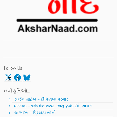
Follow Us
X
Facebook
Bluesky
નવી કૃતિઓ…
સર્જન સાહેબ – દીપિકાબા પરમાર
ધમ્મપદ – ઋષિકેશ શરણ, અનુ. હર્ષદ દવે, ભાગ ૧
અછાંદસ – પ્રિયંકા સોની