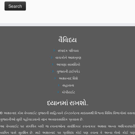
વૈવિધ્ય
સંપાદક પરિચય
વાચકોને આમંત્રણ
આપણા સામયિકો
ગુજરાતી ટાઈપપેડ
અક્ષરનાદ વિશે
સહાયતા
કોપીરાઈટ
ધ્યાનમાં રાખશો..
© અક્ષરનાદ.કોમ વેબસાઈટ ગુજરાતી સાહિત્યને ઈન્ટરનેટના માધ્યમથી વિશ્વના વિવિધ વિભાગોમાં વસતા
ગુજરાતીઓ સુધી પહોંચાડવાનો તદ્દન અવ્યાવસાયિક પ્રયાસ છે.
આ વેબસાઈટ પર સંકલિત બધી જ રચનાઓના સર્વાધિકાર રચનાકાર અથવા અન્ય અધિકારધારી
વ્યક્તિ પાસે સુરક્ષિત છે. માટે અક્ષરનાદ પર પ્રસિધ્ધ કોઈ પણ રચના કે અન્ય લેખો કોઈ પણ