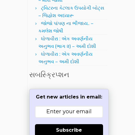
– મીરા જોશી
ટ્વિટરના કેટલાક ઉપયોગી બોટ્સ
– જિજ્ઞેશ અધ્યારૂ
જોજો પાંપણ ના ભીંજાય.. –
કમલેશ જોષી
ધોળાવીરા : એક અવર્ણનીય
અનુભવ (ભાગ ૨) – અમી દોશી
ધોળાવીરા : એક અવર્ણનીય
અનુભવ – અમી દોશી
સબસ્ક્રિપ્શન
Get new articles in email:
Subscribe