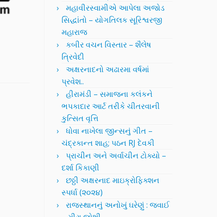
મહાવીરસ્વામીએ આપેલા અજોડ
સિદ્ધાંતો – યોગતિલક સૂરિશ્વરજી
મહારાજ
કબીર વચન વિસ્તાર – શૈલેષ
ત્રિવેદી
અક્ષરનાદનો અઢારમા વર્ષમાં
પ્રવેશ..
હીરામંડી – સમાજના કલંકને
ભપકાદાર આર્ટ તરીકે ચીતરવાની
કુત્સિત વૃત્તિ
ધોવા નાખેલા જીન્સનું ગીત –
ચંદ્રકાન્ત શાહ; પઠન RJ દેવકી
પ્રાચીન અને અર્વાચીન ટોક્યો –
દર્શા કિકાણી
છઠ્ઠી અક્ષરનાદ માઇક્રોફિક્શન
સ્પર્ધા (૨૦૨૪)
રાજસ્થાનનું અનોખું ઘરેણું : જવાઈ