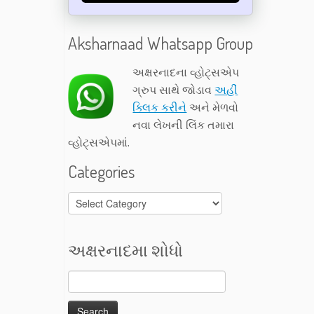
Aksharnaad Whatsapp Group
અક્ષરનાદના વ્હોટ્સએપ
ગ્રુપ સાથે જોડાવ
અહીં
ક્લિક કરીને
અને મેળવો
નવા લેખની લિંક તમારા
વ્હોટ્સએપમાં.
Categories
Categories
અક્ષરનાદમા શોધો