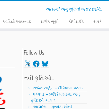
અંતરની અનુભૂતિનો અક્ષર ધ્વનિ..
ઑડિયો અક્ષરનાદ
સર્જક સૂચી
કોપીરાઈટ
સંપર્ક
Follow Us
X
Facebook
Bluesky
નવી કૃતિઓ…
સર્જન સાહેબ – દીપિકાબા પરમાર
ધમ્મપદ – ઋષિકેશ શરણ, અનુ.
હર્ષદ દવે, ભાગ ૧
અછાંદસ – પ્રિયંકા સોની