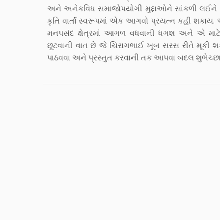
અને અનેકવિધ સમાજોપયોગી મુદ્દાઓને સાંકળી લઈને હ
કૃતિ વાર્તા સ્વરૂપમાં એક આગવો પ્રયત્ન કહી શકાય.
મનપસંદ ક્ષેત્રમાં આગળ વધવાની ધગશ અને એ માટે
છૂટવાની વાત છે જે ચિરાગભાઈ ખૂબ સરસ રીતે મૂકી શક્ય
પાઠવવા અને પ્રસ્તુત કરવાની તક આપવા બદલ શુભેચ્