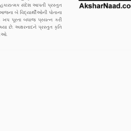
કારાત્મક સંદેશ આપતી પ્રસ્તુત
 આજના બે વિદ્યાર્થીઓની પોતાના
 ખપ પૂરતા બધાજ પ્રયત્ન કરી
ા છે. અક્ષરનાદને પ્રસ્તુત કૃતિ
છાઓ.