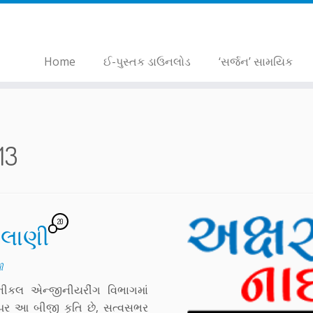
Home
ઈ-પુસ્તક ડાઉનલોડ
‘સર્જન’ સામયિક
13
20
િઠલાણી
ી
કેનીકલ એન્જીનીયરીંગ વિભાગમાં
દ પર આ બીજી કૃતિ છે, સત્વસભર