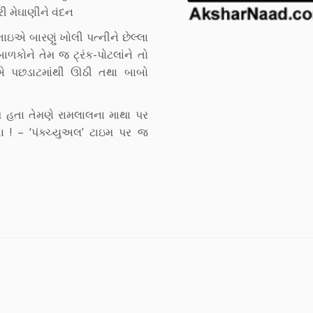
 મેઘાણીને વંદન
લભાઇએ બારણું ખોલી પત્નીને છેલ્લા
 બાળકોને તેમ જ ટ્રંક-પોટલાંને તો
ીએ એ પછડાટમાંથી ઊઠી તથા બાબો
ીઓ હતા તેમણે રામલાલના માથા પર
 ! – ‘પંક્ચ્યુઅલ’ ટાઇમ પર જ