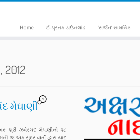
Home
ઈ-પુસ્તક ડાઉનલોડ
‘સર્જન’ સામયિક
, 2012
9
ચંદ મેઘાણી
ક શ્રી ઝવેરચંદ મેઘાણીનો ૨૮
 જ એક સુંદર વાર્તા દ્વારા યાદ