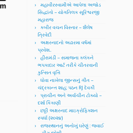
મહાવીરસ્વામીએ આપેલા અજોડ
સિદ્ધાંતો – યોગતિલક સૂરિશ્વરજી
મહારાજ
કબીર વચન વિસ્તાર – શૈલેષ
ત્રિવેદી
અક્ષરનાદનો અઢારમા વર્ષમાં
પ્રવેશ..
હીરામંડી – સમાજના કલંકને
ભપકાદાર આર્ટ તરીકે ચીતરવાની
કુત્સિત વૃત્તિ
ધોવા નાખેલા જીન્સનું ગીત –
ચંદ્રકાન્ત શાહ; પઠન RJ દેવકી
પ્રાચીન અને અર્વાચીન ટોક્યો –
દર્શા કિકાણી
છઠ્ઠી અક્ષરનાદ માઇક્રોફિક્શન
સ્પર્ધા (૨૦૨૪)
રાજસ્થાનનું અનોખું ઘરેણું : જવાઈ