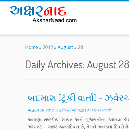
Skip
to
Home
»
2012
»
August
»
28
content
Daily Archives:
August 28
બદમાશ (ટૂંકી વાર્તા) – ઝવેર
August 28, 2012
in
ટૂંકી વાર્તાઓ
tagged
ઝવેરચંદ મેઘાણી
આપણા રાષ્ટ્રીય શાયર અને ગુજરાતીના આગવા લેખ
ઓગસ્ટે – આજે જન્મદિવસ છે, તેમને આજના દિવસે તેમની