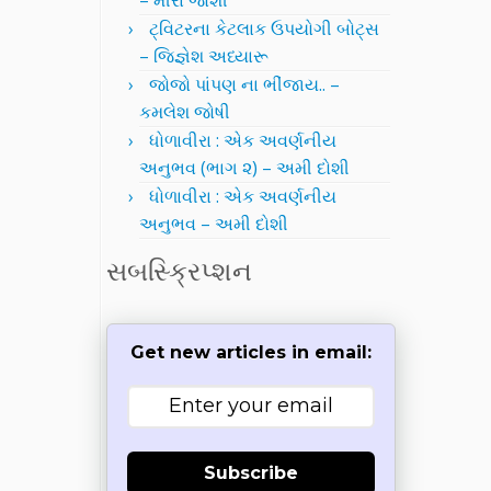
– મીરા જોશી
ટ્વિટરના કેટલાક ઉપયોગી બોટ્સ
– જિજ્ઞેશ અધ્યારૂ
જોજો પાંપણ ના ભીંજાય.. –
કમલેશ જોષી
ધોળાવીરા : એક અવર્ણનીય
અનુભવ (ભાગ ૨) – અમી દોશી
ધોળાવીરા : એક અવર્ણનીય
અનુભવ – અમી દોશી
સબસ્ક્રિપ્શન
Get new articles in email:
Subscribe