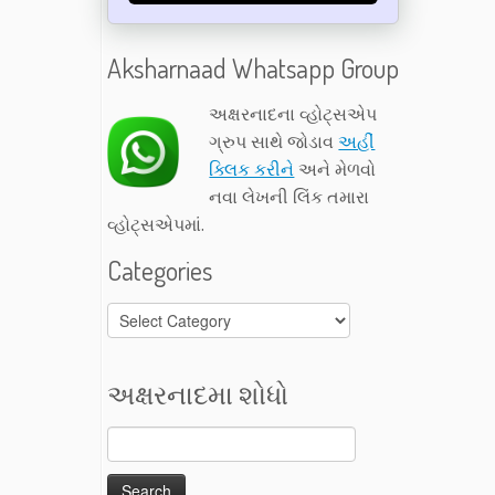
Aksharnaad Whatsapp Group
અક્ષરનાદના વ્હોટ્સએપ
ગ્રુપ સાથે જોડાવ
અહીં
ક્લિક કરીને
અને મેળવો
નવા લેખની લિંક તમારા
વ્હોટ્સએપમાં.
Categories
Categories
અક્ષરનાદમા શોધો