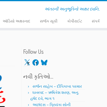
અંતરની અનુભૂતિનો અક્ષર ધ્વનિ..
ઑડિયો અક્ષરનાદ
સર્જક સૂચી
કોપીરાઈટ
સંપર્ક
Follow Us
X
Facebook
Bluesky
નવી કૃતિઓ…
સર્જન સાહેબ – દીપિકાબા પરમાર
ધમ્મપદ – ઋષિકેશ શરણ, અનુ.
હર્ષદ દવે, ભાગ ૧
અછાંદસ – પ્રિયંકા સોની