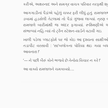
કરીએ, અક્ષરનાદ અને સમગ્ર વાચક પરિવાર તરફથી શ્રી
આગગાડીનાં પૈડાંએ પહેલું ચક્કર ફરી લીધું હતું. રામલા
ડબામાં હડસેલી તેટલામાં તો પૈડાં ગુંજવા લાગ્યાં. ત્રણ
રામલાલે બારીમાંથી જ અંદર ફગાવ્યાં. રૂક્ષ્મિણ
સંભાળ્યાં નહિ ત્યાં તો ટ્રૈન સ્ટેશન-યાર્ડને વટાવી ગઇ.
ખાલી પડેલા પ્લાટફોર્મ પર જે કોઇ આ દૃશ્યના સાક્ષ
તડાપીટ વરસાવી : ‘સા’બલોકના પોરિયા થઇ ગયા બધા
આવનારા !’
‘— ને પછી બૈરું કોને ભળાવે છે તેનોય વિચાર ન કરે !’
આ વાક્યે રામલાલને ચમકાવ્યો…..