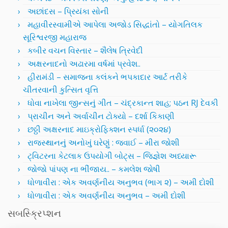
અછાંદસ – પ્રિયંકા સોની
મહાવીરસ્વામીએ આપેલા અજોડ સિદ્ધાંતો – યોગતિલક
સૂરિશ્વરજી મહારાજ
કબીર વચન વિસ્તાર – શૈલેષ ત્રિવેદી
અક્ષરનાદનો અઢારમા વર્ષમાં પ્રવેશ..
હીરામંડી – સમાજના કલંકને ભપકાદાર આર્ટ તરીકે
ચીતરવાની કુત્સિત વૃત્તિ
ધોવા નાખેલા જીન્સનું ગીત – ચંદ્રકાન્ત શાહ; પઠન RJ દેવકી
પ્રાચીન અને અર્વાચીન ટોક્યો – દર્શા કિકાણી
છઠ્ઠી અક્ષરનાદ માઇક્રોફિક્શન સ્પર્ધા (૨૦૨૪)
રાજસ્થાનનું અનોખું ઘરેણું : જવાઈ – મીરા જોશી
ટ્વિટરના કેટલાક ઉપયોગી બોટ્સ – જિજ્ઞેશ અધ્યારૂ
જોજો પાંપણ ના ભીંજાય.. – કમલેશ જોષી
ધોળાવીરા : એક અવર્ણનીય અનુભવ (ભાગ ૨) – અમી દોશી
ધોળાવીરા : એક અવર્ણનીય અનુભવ – અમી દોશી
સબસ્ક્રિપ્શન