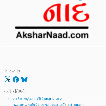
Follow Us
X
Facebook
Bluesky
નવી કૃતિઓ…
સર્જન સાહેબ – દીપિકાબા પરમાર
ધમ્મપદ – ઋષિકેશ શરણ, અનુ. હર્ષદ દવે, ભાગ ૧