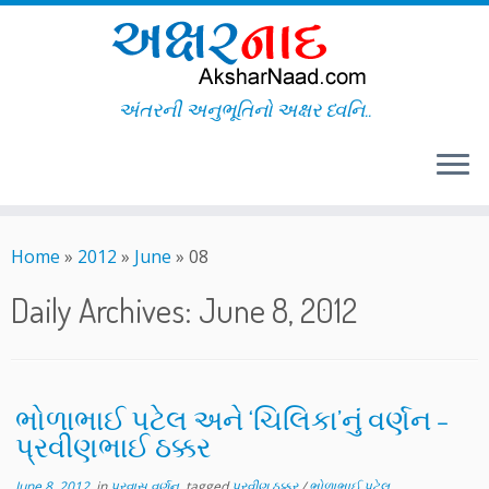
અંતરની અનુભૂતિનો અક્ષર ધ્વનિ..
Skip
to
Home
»
2012
»
June
»
08
content
Daily Archives:
June 8, 2012
ભોળાભાઈ પટેલ અને ‘ચિલિકા’નું વર્ણન –
પ્રવીણભાઈ ઠક્કર
June 8, 2012
in
પ્રવાસ વર્ણન
tagged
પ્રવીણ ઠક્કર
/
ભોળાભાઈ પટેલ