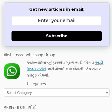
Get new articles in email:
Subscribe
Aksharnaad Whatsapp Group
અક્ષરનાદના વ્હોટ્સએપ ગ્રુપ સાથે જોડાવ
અહીં
ક્લિક કરીને
અને મેળવો નવા લેખની લિંક તમારા
વ્હોટ્સએપમાં.
Categories
Categories
અક્ષરનાદમા શોધો