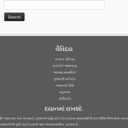
વૈવિધ્ય
સંપાદક પરિચય
વાચકોને આમંત્રણ
આપણા સામયિકો
ગુજરાતી ટાઈપપેડ
અક્ષરનાદ વિશે
સહાયતા
કોપીરાઈટ
ધ્યાનમાં રાખશો..
© અક્ષરનાદ.કોમ વેબસાઈટ ગુજરાતી સાહિત્યને ઈન્ટરનેટના માધ્યમથી વિશ્વના વિવિધ વિભાગોમાં વસતા
ગુજરાતીઓ સુધી પહોંચાડવાનો તદ્દન અવ્યાવસાયિક પ્રયાસ છે.