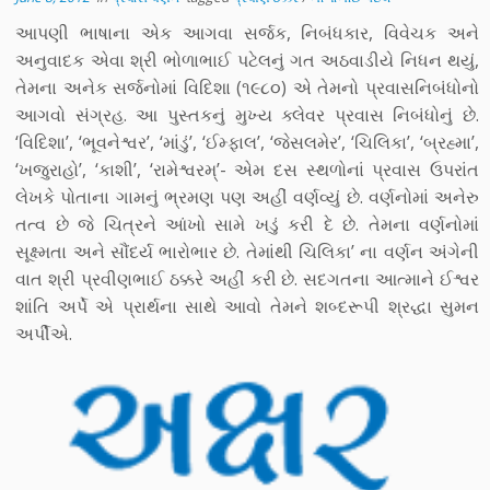
આપણી ભાષાના એક આગવા સર્જક, નિબંધકાર, વિવેચક અને
અનુવાદક એવા શ્રી ભોળાભાઈ પટેલનું ગત અઠવાડીયે નિધન થયું,
તેમના અનેક સર્જનોમાં વિદિશા (૧૯૮૦) એ તેમનો પ્રવાસનિબંધોનો
આગવો સંગ્રહ. આ પુસ્તકનું મુખ્ય ક્લેવર પ્રવાસ નિબંધોનું છે.
‘વિદિશા’, ‘ભૂવનેશ્વર’, ‘માંડું’, ‘ઈમ્ફાલ’, ‘જેસલમેર’, ‘ચિલિકા’, ‘બ્રહ્મા’,
‘ખજુરાહો’, ‘કાશી’, ‘રામેશ્વરમ્’- એમ દસ સ્થળોનાં પ્રવાસ ઉપરાંત
લેખકે પોતાના ગામનું ભ્રમણ પણ અહીં વર્ણવ્યું છે. વર્ણનોમાં અનેરુ
તત્વ છે જે ચિત્રને આંખો સામે ખડું કરી દે છે. તેમના વર્ણનોમાં
સૂક્ષ્મતા અને સૌંદર્ય ભારોભાર છે. તેમાંથી ચિલિકા’ ના વર્ણન અંગેની
વાત શ્રી પ્રવીણભાઈ ઠક્કરે અહીં કરી છે. સદગતના આત્માને ઈશ્વર
શાંતિ અર્પે એ પ્રાર્થના સાથે આવો તેમને શબ્દરૂપી શ્રદ્ધા સુમન
અર્પીએ.