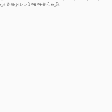
્તુત છે માતૃવંદનાની આ અનોખી સ્તુતિ.