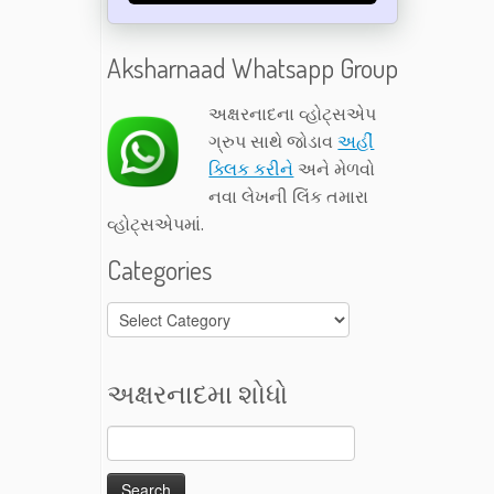
Aksharnaad Whatsapp Group
અક્ષરનાદના વ્હોટ્સએપ
ગ્રુપ સાથે જોડાવ
અહીં
ક્લિક કરીને
અને મેળવો
નવા લેખની લિંક તમારા
વ્હોટ્સએપમાં.
Categories
Categories
અક્ષરનાદમા શોધો