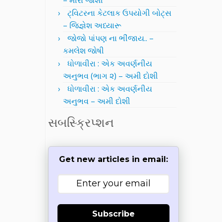
– મીરા જોશી
ટ્વિટરના કેટલાક ઉપયોગી બોટ્સ
– જિજ્ઞેશ અધ્યારૂ
જોજો પાંપણ ના ભીંજાય.. –
કમલેશ જોષી
ધોળાવીરા : એક અવર્ણનીય
અનુભવ (ભાગ ૨) – અમી દોશી
ધોળાવીરા : એક અવર્ણનીય
અનુભવ – અમી દોશી
સબસ્ક્રિપ્શન
Get new articles in email:
Subscribe