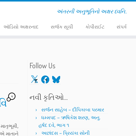
અંતરની અનુભૂતિનો અક્ષર ધ્વનિ..
ઑડિયો અક્ષરનાદ
સર્જક સૂચી
કોપીરાઈટ
સંપર્ક
Follow Us
X
Facebook
Bluesky
નવી કૃતિઓ…
4
વિ
સર્જન સાહેબ – દીપિકાબા પરમાર
ધમ્મપદ – ઋષિકેશ શરણ, અનુ.
હર્ષદ દવે, ભાગ ૧
ાતૃભૂમી,
અછાંદસ – પ્રિયંકા સોની
િએ માતાને