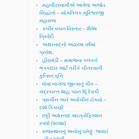
મહાવીરસ્વામીએ આપેલા અજોડ
સિદ્ધાંતો – યોગતિલક સૂરિશ્વરજી
મહારાજ
કબીર વચન વિસ્તાર – શૈલેષ
ત્રિવેદી
અક્ષરનાદનો અઢારમા વર્ષમાં
પ્રવેશ..
હીરામંડી – સમાજના કલંકને
ભપકાદાર આર્ટ તરીકે ચીતરવાની
કુત્સિત વૃત્તિ
ધોવા નાખેલા જીન્સનું ગીત –
ચંદ્રકાન્ત શાહ; પઠન RJ દેવકી
પ્રાચીન અને અર્વાચીન ટોક્યો –
દર્શા કિકાણી
છઠ્ઠી અક્ષરનાદ માઇક્રોફિક્શન
સ્પર્ધા (૨૦૨૪)
રાજસ્થાનનું અનોખું ઘરેણું : જવાઈ