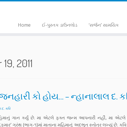
Home
ઈ-પુસ્તક ડાઉનલોડ
‘સર્જન’ સામયિક
19, 2011
 સરજનહારી કો હોય… – ન્હાનાલાલ દ. ક
 દ. કવિ
ં ગાન કર્યું છે. મા એટલે ફક્ત જન્મ આપનારી નહીં, મા એટલે મ
ુમાર’ ગ્રંથ (ભાગ-૧)માં માતાના મહિમાનું અદભુત સ્તોત્ર લખ્યું છે. કવ