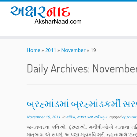
Skip
to
Home
»
2011
»
November
»
19
content
Daily Archives:
November 
બ્રહ્માંડમાં બ્રહ્માંડકર્મી
November 19, 2011
in
કવિતા, ગઝલ તથા સર્વ પદ્ય
tagged
ન્હાનાલાલ
જગતભરના કવિઓ, દ્રષ્ટાઓ, મનીષીઓએ માતાના મહિમાનુ
માતૃભાષા એ સઘળું. આપણા મહાકવિ શ્રી ન્હાનાલાલે ‘ઇન્દુક