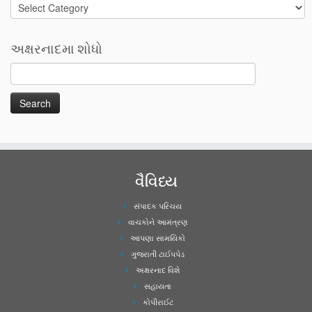
Categories
અક્ષરનાદમા શોધો
વૈવિધ્ય
સંપાદક પરિચય
વાચકોને આમંત્રણ
આપણા સામયિકો
ગુજરાતી ટાઈપપેડ
અક્ષરનાદ વિશે
સહાયતા
કોપીરાઈટ