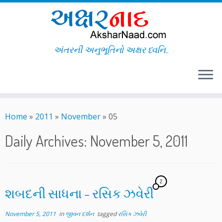
અંતરની અનુભૂતિનો અક્ષર ધ્વનિ..
Skip
to
Home
»
2011
»
November
»
05
content
Daily Archives:
November 5, 2011
2
શબદની સાધના – રસિક ઝવેરી
November 5, 2011
in
જીવન દર્શન
tagged
રસિક ઝવેરી