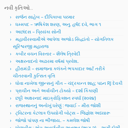
નવી કૃતિઓ…
સર્જન સાહેબ – દીપિકાબા પરમાર
ધમ્મપદ – ઋષિકેશ શરણ, અનુ. હર્ષદ દવે, ભાગ ૧
અછાંદસ – પ્રિયંકા સોની
મહાવીરસ્વામીએ આપેલા અજોડ સિદ્ધાંતો – યોગતિલક
સૂરિશ્વરજી મહારાજ
કબીર વચન વિસ્તાર – શૈલેષ ત્રિવેદી
અક્ષરનાદનો અઢારમા વર્ષમાં પ્રવેશ..
હીરામંડી – સમાજના કલંકને ભપકાદાર આર્ટ તરીકે
ચીતરવાની કુત્સિત વૃત્તિ
ધોવા નાખેલા જીન્સનું ગીત – ચંદ્રકાન્ત શાહ; પઠન RJ દેવકી
પ્રાચીન અને અર્વાચીન ટોક્યો – દર્શા કિકાણી
છઠ્ઠી અક્ષરનાદ માઇક્રોફિક્શન સ્પર્ધા (૨૦૨૪)
રાજસ્થાનનું અનોખું ઘરેણું : જવાઈ – મીરા જોશી
ટ્વિટરના કેટલાક ઉપયોગી બોટ્સ – જિજ્ઞેશ અધ્યારૂ
જોજો પાંપણ ના ભીંજાય.. – કમલેશ જોષી
ધોળાવીરા : એક અવર્ણનીય અનુભવ (ભાગ ૨) – અમી દોશી