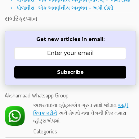
ધોળાવીરા : એક અવર્ણનીય અનુભવ – અમી દોશી
સબસ્ક્રિપ્શન
Get new articles in email:
Subscribe
Aksharnaad Whatsapp Group
અક્ષરનાદના વ્હોટ્સએપ ગ્રુપ સાથે જોડાવ
અહીં
ક્લિક કરીને
અને મેળવો નવા લેખની લિંક તમારા
વ્હોટ્સએપમાં.
Categories