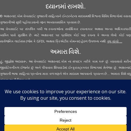
ધ્યાનમાં રાખશો..
© અક્ષરનાદ.કોમ વેબસાઈટ ગુજરાતી સાહિત્યને ઈન્ટરનેટના માધ્યમથી વિશ્વના વિવિધ વિભાગોમાં વસતા
ગુજરાતીઓ સુધી પહોંચાડવાનો તદ્દન અવ્યાવસાયિક પ્રયાસ છે.
આ વેબસાઈટ પર સંકલિત બધી જ રચનાઓના સર્વાધિકાર રચનાકાર અથવા અન્ય અધિકારધારી
વ્યક્તિ પાસે સુરક્ષિત છે. માટે અક્ષરનાદ પર પ્રસિધ્ધ કોઈ પણ રચના કે અન્ય લેખો કોઈ પણ
સાર્વજનિક લાઈસંસ (જેમ કે GFDL અથવા ક્રિએટીવ કોમન્સ) હેઠળ ઉપલબ્ધ નથી.
વધુ વાંચો ...
અમારા વિશે..
હું, જીજ્ઞેશ અધ્યારૂ, આ વેબસાઈટ અક્ષરનાદ.કોમ ના સંપાદક તરીકે કામ કરૂં છું. વ્યવસાયે મરીન
જીયોટેકનીકલ ઈજનેર છું અને પીપાવાવ શિપયાર્ડમાં ઈન્ફ્રાસ્ટ્રક્ચર વિભાગમાં મેનેજર છું. અક્ષરનાદ
ગુજરાતી ભાષા સાહિત્ય પ્રત્યેના મારા વળગણને એક માધ્યમ આપવાનો પ્રયત્ન છે... અમારા વિશે વધુ
વાંચવા
અહીં ક્લિક કરો...
Secured Site Assurance
· © 2026
Aksharnaad.com
By Jignesh Adhyaru ·
· All Rights Reserved ·