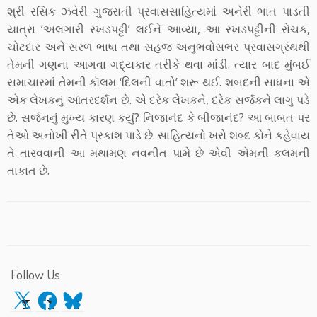
શ્રી રસિક ઝવેરી ગુજરાતી પ્રવાસસાહિત્યમાં અનેરી ભાત પાડતી
યાત્રા ‘અલગારી રખડપટ્ટી’ લઈને આવ્યા, આ રખડપટ્ટીની રોચક,
ચોટદાર અને સરળ ભાષા તથા સહજ અનુભવોસભર પ્રવાસગ્રંથથી
તેમની ગણના આગવા ગદ્યકાર તરીકે થવા માંડી. ત્યાર બાદ મુંબઈ
સમાચારમાં તેમની કૉલમ ‘દિલની વાતો’ શરૂ થઈ. શબદની સાધના એ
એક લેખકનું આંતરદર્શન છે. એ દરેક લેખકને, દરેક સર્જકને લાગુ પડે
છે. સર્જનનું મુખ્ય કારણ કયું? નિજાનંદ કે બીજાનંદ? આ બાબત પર
તેઓ અનોખી રીતે પ્રકાશ પાડે છે. સાહિત્યનો ખરો શબ્દ કોને કહેવાય
તે તારવવાની આ મથામણ નવનીત પામે છે એવી એમની કલમની
તાકાત છે.
Follow Us
X
Facebook
Bluesky