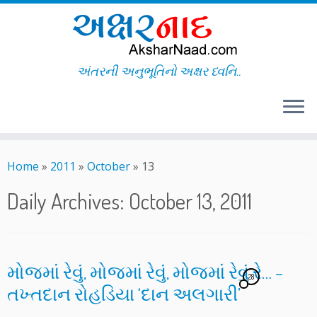
અંતરની અનુભૂતિનો અક્ષર ધ્વનિ..
Skip
to
Home
»
2011
»
October
»
13
content
Daily Archives:
October 13, 2011
મોજમાં રેવું, મોજમાં રેવું, મોજમાં રેવું રે… –
28
તખ્તદાન રોહડિયા ‘દાન અલગારી’