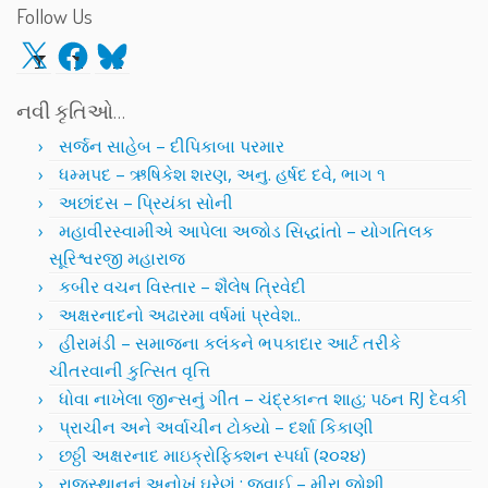
Follow Us
X
Facebook
Bluesky
નવી કૃતિઓ…
સર્જન સાહેબ – દીપિકાબા પરમાર
ધમ્મપદ – ઋષિકેશ શરણ, અનુ. હર્ષદ દવે, ભાગ ૧
અછાંદસ – પ્રિયંકા સોની
મહાવીરસ્વામીએ આપેલા અજોડ સિદ્ધાંતો – યોગતિલક
સૂરિશ્વરજી મહારાજ
કબીર વચન વિસ્તાર – શૈલેષ ત્રિવેદી
અક્ષરનાદનો અઢારમા વર્ષમાં પ્રવેશ..
હીરામંડી – સમાજના કલંકને ભપકાદાર આર્ટ તરીકે
ચીતરવાની કુત્સિત વૃત્તિ
ધોવા નાખેલા જીન્સનું ગીત – ચંદ્રકાન્ત શાહ; પઠન RJ દેવકી
પ્રાચીન અને અર્વાચીન ટોક્યો – દર્શા કિકાણી
છઠ્ઠી અક્ષરનાદ માઇક્રોફિક્શન સ્પર્ધા (૨૦૨૪)
રાજસ્થાનનું અનોખું ઘરેણું : જવાઈ – મીરા જોશી