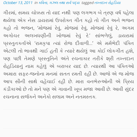
October 13, 2011
in
કવિતા, ગઝલ તથા સર્વ પદ્ય
tagged
તખ્તદાન રોહડિયા
ગીરમાં, સમય ચોક્કસ તો યાદ નથી પણ લગભગ બે ત્રણ વર્ષ પહેલા
થયેલા એક નેસ ડાયરામાં ઉપરોક્ત ગીત કહો તો ગીત અને ભજન
કહો તો ભજન, ‘મોજમાં રેવું, મોજમાં રેવું, મોજમાં રેવું રે, અગમ
અગોચર અલખધણીની ખોજમાં રેવું રે.’ સાંભળેલું, ડાયરામાં
પ્રસ્તુતકર્તાએ ‘રામકૃપા ત્યાં રોજ દીવાળી…’ એ મર્મભેદી પંક્તિ
એટલી તો ભાવથી ગાઈ હતી કે ત્યારે થયેલું આ કોઈ લોકગીત હશે,
પણ પછી તેમણે પ્રસ્તુતિને અંતે રચનાકાર તરીકે શ્રી તખ્તદાન
રોહડિયાનું નામ કહેલું એ બરાબર યાદ છે. ત્યારથી આ પંક્તિઓ
અમારા સફર-જનોના મનમાં સતત રમતી રહી છે. આજે એ જ મોજ
આપ સૌની સાથે વહેંચાઈ રહી છે. મારા વનભેરુઓની એ પ્રિય
કંડીકાઓ છે તો મને પણ એ ગાવાની ખૂબ મજા આવી છે. આવી સુંદર
રચનાના સર્જકને અનેકો સલામ અને નતમસ્તક.