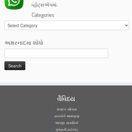
વ્હોટ્સએપમાં.
Categories
Categories
અક્ષરનાદમા શોધો
વૈવિધ્ય
સંપાદક પરિચય
વાચકોને આમંત્રણ
આપણા સામયિકો
ગુજરાતી ટાઈપપેડ