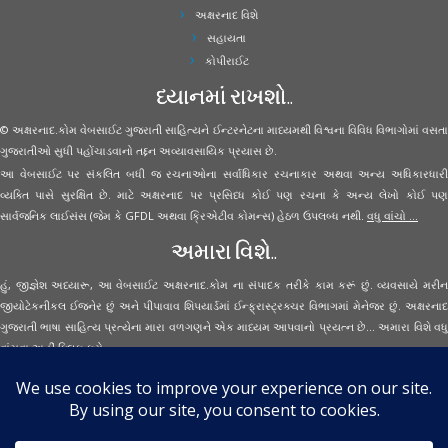
અક્ષરનાદ વિશે
સહાયતા
કોપીરાઈટ
ધ્યાનમાં રાખશો..
© અક્ષરનાદ.કોમ વેબસાઈટ ગુજરાતી સાહિત્યને ઈન્ટરનેટના માધ્યમથી વિશ્વના વિવિધ વિભાગોમાં વસતા
ગુજરાતીઓ સુધી પહોંચાડવાનો તદ્દન અવ્યાવસાયિક પ્રયાસ છે.
આ વેબસાઈટ પર સંકલિત બધી જ રચનાઓના સર્વાધિકાર રચનાકાર અથવા અન્ય અધિકારધારી
વ્યક્તિ પાસે સુરક્ષિત છે. માટે અક્ષરનાદ પર પ્રસિધ્ધ કોઈ પણ રચના કે અન્ય લેખો કોઈ પણ
સાર્વજનિક લાઈસંસ (જેમ કે GFDL અથવા ક્રિએટીવ કોમન્સ) હેઠળ ઉપલબ્ધ નથી.
વધુ વાંચો ...
અમારા વિશે..
હું, જીજ્ઞેશ અધ્યારૂ, આ વેબસાઈટ અક્ષરનાદ.કોમ ના સંપાદક તરીકે કામ કરૂં છું. વ્યવસાયે મરીન
જીયોટેકનીકલ ઈજનેર છું અને પીપાવાવ શિપયાર્ડમાં ઈન્ફ્રાસ્ટ્રક્ચર વિભાગમાં મેનેજર છું. અક્ષરનાદ
ગુજરાતી ભાષા સાહિત્ય પ્રત્યેના મારા વળગણને એક માધ્યમ આપવાનો પ્રયત્ન છે... અમારા વિશે વધુ
વાંચવા
અહીં ક્લિક કરો...
Secured Site Assurance