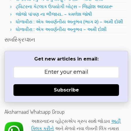
ટ્વિટરના કેટલાક ઉપયોગી બોટ્સ – જિજ્ઞેશ અધ્યારૂ
જોજો પાંપણ ના ભીંજાય.. – કમલેશ જોષી
ધોળાવીરા : એક અવર્ણનીય અનુભવ (ભાગ ૨) – અમી દોશી
ધોળાવીરા : એક અવર્ણનીય અનુભવ – અમી દોશી
સબસ્ક્રિપ્શન
Get new articles in email:
Subscribe
Aksharnaad Whatsapp Group
અક્ષરનાદના વ્હોટ્સએપ ગ્રુપ સાથે જોડાવ
અહીં
ક્લિક કરીને
અને મેળવો નવા લેખની લિંક તમારા