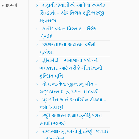
મહાવીરસ્વામીએ આપેલા અજોડ
 નાદરૂપી
સિદ્ધાંતો – યોગતિલક સૂરિશ્વરજી
મહારાજ
કબીર વચન વિસ્તાર – શૈલેષ
ત્રિવેદી
અક્ષરનાદનો અઢારમા વર્ષમાં
પ્રવેશ..
હીરામંડી – સમાજના કલંકને
ભપકાદાર આર્ટ તરીકે ચીતરવાની
કુત્સિત વૃત્તિ
ધોવા નાખેલા જીન્સનું ગીત –
ચંદ્રકાન્ત શાહ; પઠન RJ દેવકી
પ્રાચીન અને અર્વાચીન ટોક્યો –
દર્શા કિકાણી
છઠ્ઠી અક્ષરનાદ માઇક્રોફિક્શન
સ્પર્ધા (૨૦૨૪)
રાજસ્થાનનું અનોખું ઘરેણું : જવાઈ