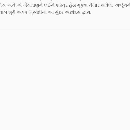
અને એ ખેંચતાણને લઈને શસ્ત્ર હેઠા મૂકવા તૈયાર થયેલા અર્જુનને
બ શ્રી અલ્પ ત્રિવેદીના આ સુંદર અછાંદસ દ્વારા.