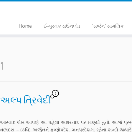
Home
ઈ-પુસ્તક ડાઉનલોડ
‘સર્જન’ સામયિક
1
5
 અલ્પ ત્રિવેદી
’ નો આસ્વાદ લેખ આપણે આ પહેલા અક્ષરનાદ પર માણ્યો હતો. આજે પ્રસ
ંદસ – (કવિ) અર્જુનને કૃષ્ણોપદેશ. મનપ્રદેશમાં રહેતા શબ્દો જ્યારે