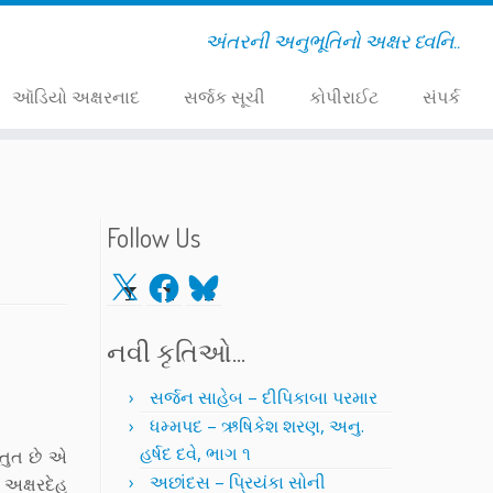
અંતરની અનુભૂતિનો અક્ષર ધ્વનિ..
ઑડિયો અક્ષરનાદ
સર્જક સૂચી
કોપીરાઈટ
સંપર્ક
Follow Us
X
Facebook
Bluesky
નવી કૃતિઓ…
સર્જન સાહેબ – દીપિકાબા પરમાર
ધમ્મપદ – ઋષિકેશ શરણ, અનુ.
હર્ષદ દવે, ભાગ ૧
્તુત છે એ
અછાંદસ – પ્રિયંકા સોની
 અક્ષરદેહ