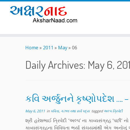
Skip
to
Home
»
2011
»
May
»
06
content
Daily Archives:
May 6, 201
કવિ અર્જુનને કૃષ્ણોપદેશ …. –
May 6, 2011
in
કવિતા, ગઝલ તથા સર્વ પદ્ય
tagged
અલ્પ ત્રિવેદી
શ્રી હરેશભાઈ ત્રિવેદી ‘અલ્પ’ ના કાવ્યસંગ્રહ ‘પછી
કાવ્યસંગ્રહના વિવિધતા ભર્યા સંચયમાંથી એક અનોખું અછા