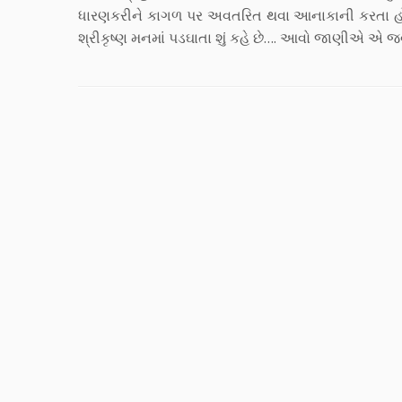
ધારણકરીને કાગળ પર અવતરિત થવા આનાકાની કરતા હોય 
શ્રીકૃષ્ણ મનમાં પડઘાતા શું કહે છે…. આવો જાણીએ એ જવા