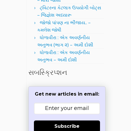
– મીરા જોશી
ટ્વિટરના કેટલાક ઉપયોગી બોટ્સ
– જિજ્ઞેશ અધ્યારૂ
જોજો પાંપણ ના ભીંજાય.. –
કમલેશ જોષી
ધોળાવીરા : એક અવર્ણનીય
અનુભવ (ભાગ ૨) – અમી દોશી
ધોળાવીરા : એક અવર્ણનીય
અનુભવ – અમી દોશી
સબસ્ક્રિપ્શન
Get new articles in email:
Subscribe