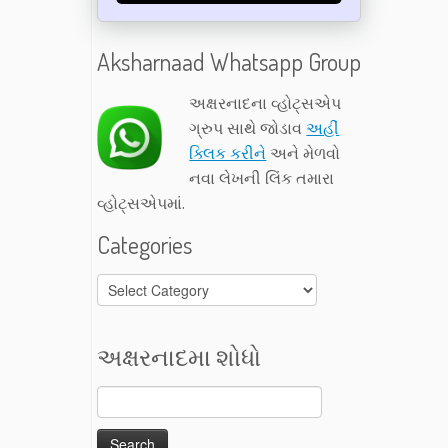
Aksharnaad Whatsapp Group
અક્ષરનાદના વ્હોટ્સએપ
ગ્રુપ સાથે જોડાવ
અહીં
ક્લિક કરીને
અને મેળવો
નવા લેખની લિંક તમારા
વ્હોટ્સએપમાં.
Categories
Categories
અક્ષરનાદમા શોધો