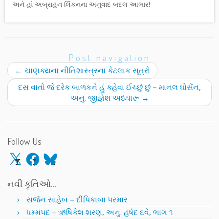
અને હાં અબ્રાહન લિંકનના અનુવાદ બદલ આભાર!
Post navigation
←
ચાણક્યના નીતિશાસ્ત્રના કેટલાક સૂત્રો
દસ વાતો જે દરેક બાળકને હું કહેવા ઈચ્છું છું – માનલ ઘોસેંન,
અનુ. જીજ્ઞેશ અધ્યારૂ
→
Follow Us
X
Facebook
Bluesky
નવી કૃતિઓ…
સર્જન સાહેબ – દીપિકાબા પરમાર
ધમ્મપદ – ઋષિકેશ શરણ, અનુ. હર્ષદ દવે, ભાગ ૧