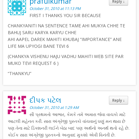
prafulkumar
Reply
↓
October 31, 2010 at 11:13 PM
FIRST I THANKS YOU SIR BECAUSE
CHANKYANITI NA SENTENCE TAME AHI MUKYA CHHE TE
BAHUJ SARU KARYA KARYU CHHE
AHI AAPEL DAREK MAHITI KHUBAJ “IMPORTANCE” ANE
LIFE MA UPYOGI BANE TEVI 6
(CHANKYA VISHENU HAJU VADHU MAHITI WEB SITE PAR
MUKO TEVI REQUEST 6 )
“THANKYU”
દીપક પટેલ
Reply
↓
October 31, 2010 at 1:29 AM
સૌ પ્રથમતો આભાર, કેમકે તમે અમારા જેવા વાચકો માટે
આટલી મહેનત કરી. સારા અંગ્રેજી પુસ્તકો વાંચવાનું ઘણું મન થાય છે
પણ તેના માટે ડિક્શનરી લઈને બેઠા બાદ પણ અર્થનો અનર્થ થતો રહે છે.
કોઈક સારા અંગ્રેજી પુસ્તકનો અનુવાદ મુકશો એવી વિનંતી છે.