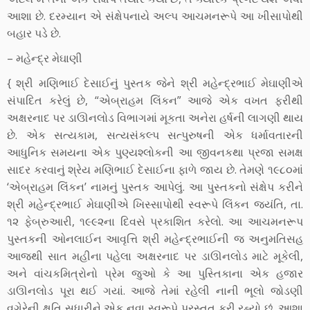
આશા છે. દરમ્યાન એ સંક્ષેપનાયે અલ્પ આચમનરૂપે આ ખીસાપોથી
બહાર પડે છે.
– મહેન્દ્ર મેઘાણી
{ શ્રી મણિભાઈ દેસાઈનું પુસ્તક જેને શ્રી મહેન્દ્રભાઈ મેઘાણીએ
સંપાદિત કરેલું છે, “એબ્રાહમ લિંકન” આજે એક વખત ફરીથી
અક્ષરનાદ પર ડાઊનલોડ વિભાગમાં મૂકતા અનેરા હર્ષની લાગણી થાય
છે. એક સત્યકામ, સત્યસંકલ્પ સત્પુરુષની એક ધર્માવતારની
આધુનિક સમયના એક પુણ્યશ્લોકની આ જીવનકથા પ્રજા સમક્ષ
સાદર કરવાનું શ્રેય મણિભાઈ દેસાઈના ફાળે જાય છે. તેમણે ૧૯૮૦માં
‘એબ્રાહમ લિંકન’ નામનું પુસ્તક આપેલું. આ પુસ્તકનો સંક્ષેપ કરીને
શ્રી મહેન્દ્રભાઈ મેઘાણીએ ખિસ્સાપોથી સ્વરૂપે લિંકન જયંતિ, તા.
૧૨ ફેબ્રુઆરી, ૧૯૯૨ના દિવસે પ્રકાશિત કરેલો. આ આચમનરૂપ
પુસ્તકની ઓનલાઈન આવૃત્તિ શ્રી મહેન્દ્રભાઈની જ અનુમતિસહ
આજથી સાત મહીના પહેલા અક્ષરનાદ પર ડાઊનલોડ માટે મૂકેલી,
અને વાંચકમિત્રોનો પ્રેમ જુઓ કે આ પુસ્તિકાના એક હજાર
ડાઊનલોડ પૂરા થઈ ગયાં. આજે તેમાં રહેલી નાની ભૂલો જોડણી
વગેરેની ક્ષતિ સુધારીને એક નવા સ્વરૂપે પ્રસ્તુત કરી રહ્યો છું. આશા