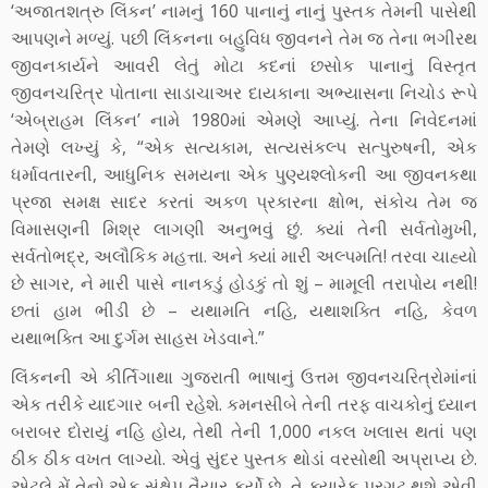
‘અજાતશત્રુ લિંકન’ નામનું 160 પાનાનું નાનું પુસ્તક તેમની પાસેથી
આપણને મળ્યું. પછી લિંકનના બહુવિધ જીવનને તેમ જ તેના ભગીરથ
જીવનકાર્યને આવરી લેતું મોટા કદનાં છસોક પાનાનું વિસ્તૃત
જીવનચરિત્ર પોતાના સાડાચાઅર દાયકાના અભ્યાસના નિચોડ રૂપે
‘એબ્રાહમ લિંકન’ નામે 1980માં એમણે આપ્યું. તેના નિવેદનમાં
તેમણે લખ્યું કે, “એક સત્યકામ, સત્યસંકલ્પ સત્પુરુષની, એક
ધર્માવતારની, આધુનિક સમયના એક પુણ્યશ્લોકની આ જીવનકથા
પ્રજા સમક્ષ સાદર કરતાં અકળ પ્રકારના ક્ષોભ, સંકોચ તેમ જ
વિમાસણની મિશ્ર લાગણી અનુભવું છું. ક્યાં તેની સર્વતોમુખી,
સર્વતોભદ્ર, અલૌકિક મહત્તા. અને ક્યાં મારી અલ્પમતિ! તરવા ચાહ્યો
છે સાગર, ને મારી પાસે નાનકડું હોડકું તો શું – મામૂલી તરાપોય નથી!
છતાં હામ ભીડી છે – યથામતિ નહિ, યથાશક્તિ નહિ, કેવળ
યથાભક્તિ આ દુર્ગમ સાહસ ખેડવાને.”
લિંકનની એ કીર્તિગાથા ગુજરાતી ભાષાનું ઉત્તમ જીવનચરિત્રોમાંનાં
એક તરીકે યાદગાર બની રહેશે. કમનસીબે તેની તરફ વાચકોનું ધ્યાન
બરાબર દોરાયું નહિ હોય, તેથી તેની 1,000 નકલ ખલાસ થતાં પણ
ઠીક ઠીક વખત લાગ્યો. એવું સુંદર પુસ્તક થોડાં વરસોથી અપ્રાપ્ય છે.
એટલે મેં તેનો એક સંક્ષેપ તૈયાર કર્યો છે, તે ક્યારેક પ્રગટ થશે એવી