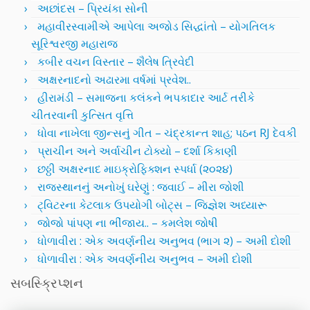
અછાંદસ – પ્રિયંકા સોની
મહાવીરસ્વામીએ આપેલા અજોડ સિદ્ધાંતો – યોગતિલક
સૂરિશ્વરજી મહારાજ
કબીર વચન વિસ્તાર – શૈલેષ ત્રિવેદી
અક્ષરનાદનો અઢારમા વર્ષમાં પ્રવેશ..
હીરામંડી – સમાજના કલંકને ભપકાદાર આર્ટ તરીકે
ચીતરવાની કુત્સિત વૃત્તિ
ધોવા નાખેલા જીન્સનું ગીત – ચંદ્રકાન્ત શાહ; પઠન RJ દેવકી
પ્રાચીન અને અર્વાચીન ટોક્યો – દર્શા કિકાણી
છઠ્ઠી અક્ષરનાદ માઇક્રોફિક્શન સ્પર્ધા (૨૦૨૪)
રાજસ્થાનનું અનોખું ઘરેણું : જવાઈ – મીરા જોશી
ટ્વિટરના કેટલાક ઉપયોગી બોટ્સ – જિજ્ઞેશ અધ્યારૂ
જોજો પાંપણ ના ભીંજાય.. – કમલેશ જોષી
ધોળાવીરા : એક અવર્ણનીય અનુભવ (ભાગ ૨) – અમી દોશી
ધોળાવીરા : એક અવર્ણનીય અનુભવ – અમી દોશી
સબસ્ક્રિપ્શન