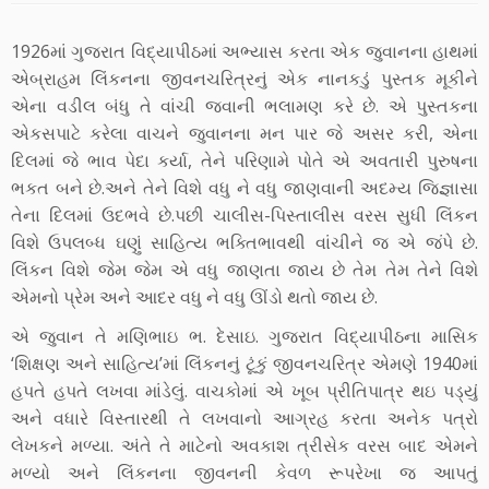
1926માં ગુજરાત વિદ્યાપીઠમાં અભ્યાસ કરતા એક જુવાનના હાથમાં
એબ્રાહમ લિંકનના જીવનચરિત્રનું એક નાનકડું પુસ્તક મૂકીને
એના વડીલ બંધુ તે વાંચી જવાની ભલામણ કરે છે. એ પુસ્તકના
એકસપાટે કરેલા વાચને જુવાનના મન પાર જે અસર કરી, એના
દિલમાં જે ભાવ પેદા કર્યા, તેને પરિણામે પોતે એ અવતારી પુરુષના
ભકત બને છે.અને તેને વિશે વધુ ને વધુ જાણવાની અદમ્ય જિજ્ઞાસા
તેના દિલમાં ઉદભવે છે.પછી ચાલીસ-પિસ્તાલીસ વરસ સુધી લિંકન
વિશે ઉપલબ્ધ ઘણું સાહિત્ય ભક્તિભાવથી વાંચીને જ એ જંપે છે.
લિંકન વિશે જેમ જેમ એ વધુ જાણતા જાય છે તેમ તેમ તેને વિશે
એમનો પ્રેમ અને આદર વધુ ને વધુ ઊંડો થતો જાય છે.
એ જુવાન તે મણિભાઇ ભ. દેસાઇ. ગુજરાત વિદ્યાપીઠના માસિક
‘શિક્ષણ અને સાહિત્ય’માં લિંકનનું ટૂંકું જીવનચરિત્ર એમણે 1940માં
હપતે હપતે લખવા માંડેલું. વાચકોમાં એ ખૂબ પ્રીતિપાત્ર થઇ પડ્યું
અને વધારે વિસ્તારથી તે લખવાનો આગ્રહ કરતા અનેક પત્રો
લેખકને મળ્યા. અંતે તે માટેનો અવકાશ ત્રીસેક વરસ બાદ એમને
મળ્યો અને લિંકનના જીવનની કેવળ રૂપરેખા જ આપતું