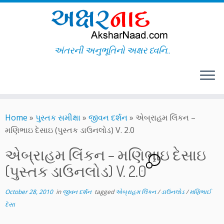
અંતરની અનુભૂતિનો અક્ષર ધ્વનિ..
Skip
to
Home
»
પુસ્તક સમીક્ષા
»
જીવન દર્શન
»
એબ્રાહમ લિંકન –
content
મણિભાઇ દેસાઇ (પુસ્તક ડાઉનલોડ) V. 2.0
એબ્રાહમ લિંકન – મણિભાઇ દેસાઇ
2
(પુસ્તક ડાઉનલોડ) V. 2.0
October 28, 2010
in
જીવન દર્શન
tagged
એબ્રાહમ લિંકન
/
ડાઉનલોડ
/
મણિભાઈ
દેસા