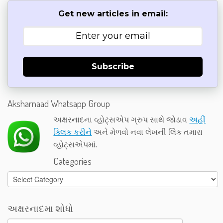
Get new articles in email:
Subscribe
Aksharnaad Whatsapp Group
અક્ષરનાદના વ્હોટ્સએપ ગ્રુપ સાથે જોડાવ
અહીં
ક્લિક કરીને
અને મેળવો નવા લેખની લિંક તમારા
વ્હોટ્સએપમાં.
Categories
Categories
અક્ષરનાદમા શોધો