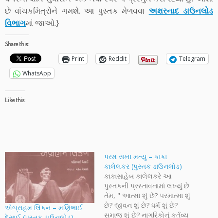
છે વાંચકમિત્રોને ગમશે. આ પુસ્તક મેળવવા
અક્ષરનાદ ડાઉનલોડ
વિભાગ
માં જાઓ.}
Share this:
Print
Reddit
Telegram
WhatsApp
Like this:
પરમ સખા મત્યુ – કાકા
કાલેલકર (પુસ્તક ડાઉનલોડ)
કાકાસાહેબ કાલેલકરે આ
પુસ્તકની પ્રસ્તાવનામાં લખ્યું છે
તેમ, " આત્મા શું છે? પરમાત્મા શું
છે? જીવન શું છે? ધર્મ શું છે?
એબ્રાહમ લિંકન – મણિભાઈ
સમાજ શું છે? નાગરિકોનું કર્તવ્ય
દેસાઈ (પુસ્તક ડાઉનલોડ)