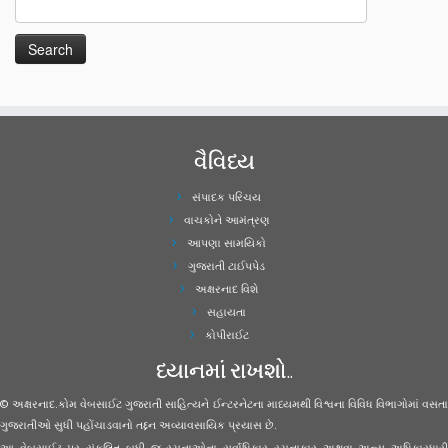
વૈવિધ્ય
સંપાદક પરિચય
વાચકોને આમંત્રણ
આપણા સામયિકો
ગુજરાતી ટાઈપપેડ
અક્ષરનાદ વિશે
સહાયતા
કોપીરાઈટ
ધ્યાનમાં રાખશો..
© અક્ષરનાદ.કોમ વેબસાઈટ ગુજરાતી સાહિત્યને ઈન્ટરનેટના માધ્યમથી વિશ્વના વિવિધ વિભાગોમાં વસતા
ગુજરાતીઓ સુધી પહોંચાડવાનો તદ્દન અવ્યાવસાયિક પ્રયાસ છે.
આ વેબસાઈટ પર સંકલિત બધી જ રચનાઓના સર્વાધિકાર રચનાકાર અથવા અન્ય અધિકારધારી