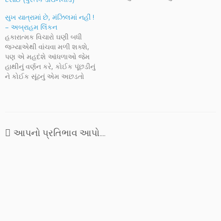
શું છે? એવા એવા સવાલ
મનુષ્યજીવન માટે જેટલા
સુખ યાત્રામાં છે, મંઝિલમાં નહીં !
મહત્વના છે, તેટલા જ મહત્વના
– અબ્રાહમ લિંકન
સવાલ છે: મરણ શું છે? અને એના
હકારાત્મક વિચારો ઘણી બધી
પ્રત્યે આપણી વૃત્તિ કેવી…
જગ્યાએથી વાંચવા મળી શક્શે,
પણ એ મહદંશે આંધળાઓ જેમ
હાથીનું વર્ણન કરે, કોઈક પૂંછડીનું
ને કોઈક સૂંઢનું એમ અછડતો
ઉલ્લેખ હોય છે, હકારાત્મક
બાબતો પર પુસ્તકો લખી નાખનાર
માણસ પોતે એના વેચાણના વિચારે
નકારાત્મક હોય એમ પણ બને!
પણ અબ્રાહમ લિંકન જેવા એક
આપનો પ્રતિભાવ આપો....
અનોખા મહામાનવના મુખે,…