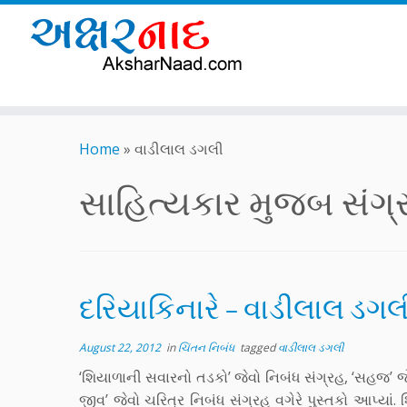
Skip
to
Home
»
વાડીલાલ ડગલી
content
સાહિત્યકાર મુજબ સંગ્રહ
દરિયાકિનારે – વાડીલાલ ડગલ
August 22, 2012
in
ચિંતન નિબંધ
tagged
વાડીલાલ ડગલી
‘શિયાળાની સવારનો તડકો’ જેવો નિબંધ સંગ્રહ, ‘સહજ’ જે
જીવ’ જેવો ચરિત્ર નિબંધ સંગ્રહ વગેરે પુસ્તકો આપ્યાં. શ