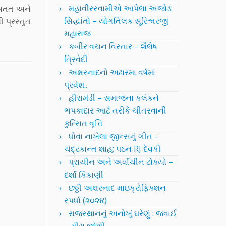
મહાવીરસ્વામીએ આપેલા અજોડ
ે સતત અને
સિદ્ધાંતો – યોગતિલક સૂરિશ્વરજી
 પ્રસ્તુત
મહારાજ
કબીર વચન વિસ્તાર – શૈલેષ
ત્રિવેદી
અક્ષરનાદનો અઢારમા વર્ષમાં
પ્રવેશ..
હીરામંડી – સમાજના કલંકને
ભપકાદાર આર્ટ તરીકે ચીતરવાની
કુત્સિત વૃત્તિ
ધોવા નાખેલા જીન્સનું ગીત –
ચંદ્રકાન્ત શાહ; પઠન RJ દેવકી
પ્રાચીન અને અર્વાચીન ટોક્યો –
દર્શા કિકાણી
છઠ્ઠી અક્ષરનાદ માઇક્રોફિક્શન
સ્પર્ધા (૨૦૨૪)
રાજસ્થાનનું અનોખું ઘરેણું : જવાઈ