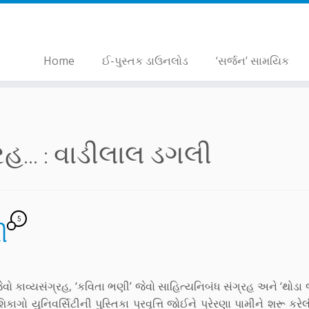
Home
ઈ-પુસ્તક ડાઉનલોડ
‘સર્જન’ સામયિક
... :
વાડીલાલ ડગલી
5
ી
વો કાવ્યસંગ્રહ, ‘કવિતા ભણી’ જેવો સાહિત્યનિબંધ સંગ્રહ અને ‘થોડા 
િકાગો યુનિવર્સિટીની પુસ્તિકા પ્રવૃત્તિ જોઈને પ્રેરણા પામીને શરૂ કર