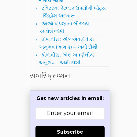
– મીરા જોશી
ટ્વિટરના કેટલાક ઉપયોગી બોટ્સ
– જિજ્ઞેશ અધ્યારૂ
જોજો પાંપણ ના ભીંજાય.. –
કમલેશ જોષી
ધોળાવીરા : એક અવર્ણનીય
અનુભવ (ભાગ ૨) – અમી દોશી
ધોળાવીરા : એક અવર્ણનીય
અનુભવ – અમી દોશી
સબસ્ક્રિપ્શન
Get new articles in email:
Subscribe