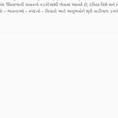
નિબંધ ‘શિયાળાની સવારનો તડકો’માંથી લેવામાં આવ્યો છે, દરિયા વિશે મન
તો – ભાવનાઓ – સ્પંદનો – વિચારો અને અનુભવોને શ્રી વાડીલાલ ડગલી