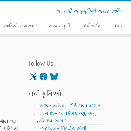
અંતરની અનુભૂતિનો અક્ષર ધ્વનિ..
ઑડિયો અક્ષરનાદ
સર્જક સૂચી
કોપીરાઈટ
સંપર્ક
Follow Us
X
Facebook
Bluesky
નવી કૃતિઓ…
સર્જન સાહેબ – દીપિકાબા પરમાર
ધમ્મપદ – ઋષિકેશ શરણ, અનુ.
હર્ષદ દવે, ભાગ ૧
જોવા જેવા
અછાંદસ – પ્રિયંકા સોની
ેલી પરિચય