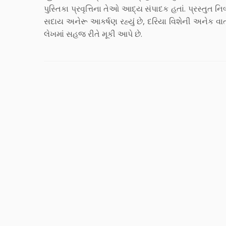
પુસ્તિકા પ્રવૃત્તિના તેઓ આદ્ય સંપાદક હતાં. પ્રસ્તુત 
સદાય અનેરૂ આકર્ષણ રહ્યું છે, દરિયા વિશેની અનેક વા
લેખમાં સહજ રીતે મૂકી આપે છે.