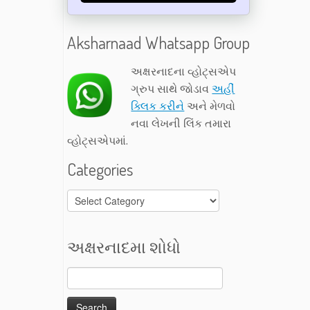
Aksharnaad Whatsapp Group
અક્ષરનાદના વ્હોટ્સએપ
ગ્રુપ સાથે જોડાવ
અહીં
ક્લિક કરીને
અને મેળવો
નવા લેખની લિંક તમારા
વ્હોટ્સએપમાં.
Categories
Categories
અક્ષરનાદમા શોધો