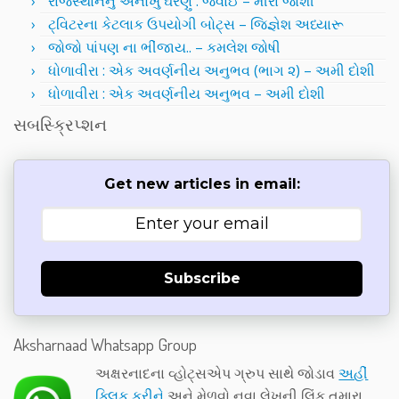
રાજસ્થાનનું અનોખું ઘરેણું : જવાઈ – મીરા જોશી
ટ્વિટરના કેટલાક ઉપયોગી બોટ્સ – જિજ્ઞેશ અધ્યારૂ
જોજો પાંપણ ના ભીંજાય.. – કમલેશ જોષી
ધોળાવીરા : એક અવર્ણનીય અનુભવ (ભાગ ૨) – અમી દોશી
ધોળાવીરા : એક અવર્ણનીય અનુભવ – અમી દોશી
સબસ્ક્રિપ્શન
Get new articles in email:
Subscribe
Aksharnaad Whatsapp Group
અક્ષરનાદના વ્હોટ્સએપ ગ્રુપ સાથે જોડાવ
અહીં
ક્લિક કરીને
અને મેળવો નવા લેખની લિંક તમારા