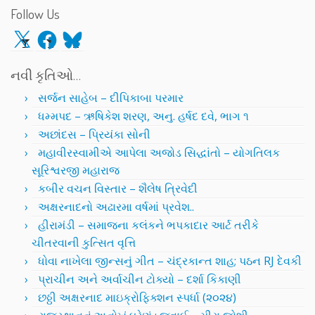
Follow Us
X
Facebook
Bluesky
નવી કૃતિઓ…
સર્જન સાહેબ – દીપિકાબા પરમાર
ધમ્મપદ – ઋષિકેશ શરણ, અનુ. હર્ષદ દવે, ભાગ ૧
અછાંદસ – પ્રિયંકા સોની
મહાવીરસ્વામીએ આપેલા અજોડ સિદ્ધાંતો – યોગતિલક
સૂરિશ્વરજી મહારાજ
કબીર વચન વિસ્તાર – શૈલેષ ત્રિવેદી
અક્ષરનાદનો અઢારમા વર્ષમાં પ્રવેશ..
હીરામંડી – સમાજના કલંકને ભપકાદાર આર્ટ તરીકે
ચીતરવાની કુત્સિત વૃત્તિ
ધોવા નાખેલા જીન્સનું ગીત – ચંદ્રકાન્ત શાહ; પઠન RJ દેવકી
પ્રાચીન અને અર્વાચીન ટોક્યો – દર્શા કિકાણી
છઠ્ઠી અક્ષરનાદ માઇક્રોફિક્શન સ્પર્ધા (૨૦૨૪)