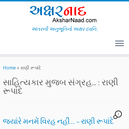
અંતરની અનુભૂતિનો અક્ષર ધ્વનિ..
Skip
to
Home
»
રાણી રૂપાંદે
content
સાહિત્યકાર મુજબ સંગ્રહ... :
રાણી
રૂપાંદે
1
જ્યાંરે મનમેં વિરહ નહીં…. – રાણી રૂપાંદે