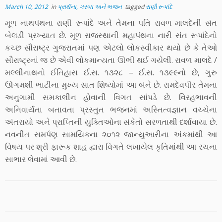
March 10, 2012
in
પ્રાર્થના, ગરબા અને ભજન
tagged
રાણી રૂપાંદે
મૂળ નાથપંથના રાણી રૂપાંદે અને તેમના પતિ રાવળ માલદેની સંત
બેલડી પ્રખ્યાત છે. મૂળ રાજસ્થાની મહાપંથના નારી સંત રૂપાંદેનો
કચ્છ સૌરાષ્ટ્ર ગુજરાતમાં પણ એટલો લોકસ્વીકાર થયો છે કે તેઓ
સૌરાષ્ટ્રનાં જ છે એવી લોકમાન્યતા ઊભી થઈ ગયેલી. રાવળ માલદે /
મલ્લીનાથનો ઈતિહાસ ઈ.સ. ૧૩૨૮ – ઈ.સ. ૧૩૯૯નો છે, ગુરુ
ઊગમશી ભાટીના મુખ્ય સાત શિષ્યોમાં આ બંને છે. રામદેવપીર તેમના
અનુગામી સમકાલીન હોવાની વિગત સાંપડે છે. વિરહભાવની
અનિવાર્યતા બતાવતા પ્રસ્તુત ભજનમાં અસ્તિત્વજ્ઞાન વચ્ચેના
અંતરાયો અને પ્રાપ્તિની યુક્તિઓના સંકેતો સરળતાથી દર્શાવાયા છે.
નવનીત સમર્પણ સામયિકના ૨૦૧૨ જાન્યુઆરીના અંકમાંથી આ
વિષય પર શ્રી ફારૂક શાહ દ્વારા વિગતે લખાયેલ કૃતિમાંથી આ રચના
સાભાર લેવામાં આવી છે.