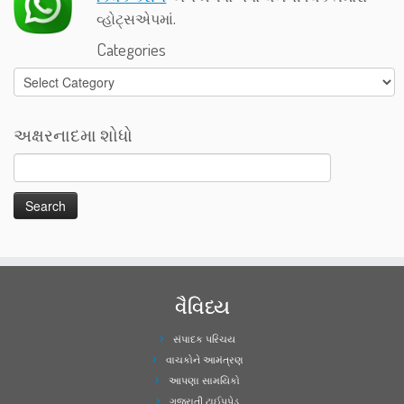
વ્હોટ્સએપમાં.
Categories
Categories
અક્ષરનાદમા શોધો
વૈવિધ્ય
સંપાદક પરિચય
વાચકોને આમંત્રણ
આપણા સામયિકો
ગુજરાતી ટાઈપપેડ