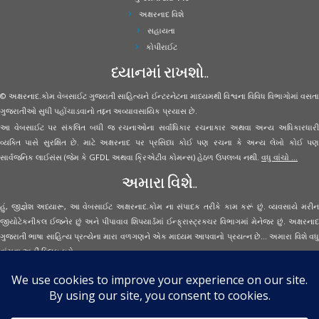
અક્ષરનાદ વિશે
સહાયતા
કોપીરાઈટ
ધ્યાનમાં રાખશો..
© અક્ષરનાદ.કોમ વેબસાઈટ ગુજરાતી સાહિત્યને ઈન્ટરનેટના માધ્યમથી વિશ્વના વિવિધ વિભાગોમાં વસતા
ગુજરાતીઓ સુધી પહોંચાડવાનો તદ્દન અવ્યાવસાયિક પ્રયાસ છે.
આ વેબસાઈટ પર સંકલિત બધી જ રચનાઓના સર્વાધિકાર રચનાકાર અથવા અન્ય અધિકારધારી
વ્યક્તિ પાસે સુરક્ષિત છે. માટે અક્ષરનાદ પર પ્રસિધ્ધ કોઈ પણ રચના કે અન્ય લેખો કોઈ પણ
સાર્વજનિક લાઈસંસ (જેમ કે GFDL અથવા ક્રિએટીવ કોમન્સ) હેઠળ ઉપલબ્ધ નથી.
વધુ વાંચો ...
અમારા વિશે..
હું, જીજ્ઞેશ અધ્યારૂ, આ વેબસાઈટ અક્ષરનાદ.કોમ ના સંપાદક તરીકે કામ કરૂં છું. વ્યવસાયે મરીન
જીયોટેકનીકલ ઈજનેર છું અને પીપાવાવ શિપયાર્ડમાં ઈન્ફ્રાસ્ટ્રક્ચર વિભાગમાં મેનેજર છું. અક્ષરનાદ
ગુજરાતી ભાષા સાહિત્ય પ્રત્યેના મારા વળગણને એક માધ્યમ આપવાનો પ્રયત્ન છે... અમારા વિશે વધુ
વાંચવા
અહીં ક્લિક કરો...
Secured Site Assurance