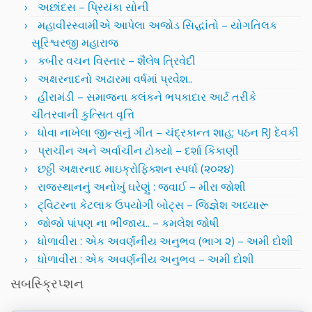
અછાંદસ – પ્રિયંકા સોની
મહાવીરસ્વામીએ આપેલા અજોડ સિદ્ધાંતો – યોગતિલક
સૂરિશ્વરજી મહારાજ
કબીર વચન વિસ્તાર – શૈલેષ ત્રિવેદી
અક્ષરનાદનો અઢારમા વર્ષમાં પ્રવેશ..
હીરામંડી – સમાજના કલંકને ભપકાદાર આર્ટ તરીકે
ચીતરવાની કુત્સિત વૃત્તિ
ધોવા નાખેલા જીન્સનું ગીત – ચંદ્રકાન્ત શાહ; પઠન RJ દેવકી
પ્રાચીન અને અર્વાચીન ટોક્યો – દર્શા કિકાણી
છઠ્ઠી અક્ષરનાદ માઇક્રોફિક્શન સ્પર્ધા (૨૦૨૪)
રાજસ્થાનનું અનોખું ઘરેણું : જવાઈ – મીરા જોશી
ટ્વિટરના કેટલાક ઉપયોગી બોટ્સ – જિજ્ઞેશ અધ્યારૂ
જોજો પાંપણ ના ભીંજાય.. – કમલેશ જોષી
ધોળાવીરા : એક અવર્ણનીય અનુભવ (ભાગ ૨) – અમી દોશી
ધોળાવીરા : એક અવર્ણનીય અનુભવ – અમી દોશી
સબસ્ક્રિપ્શન