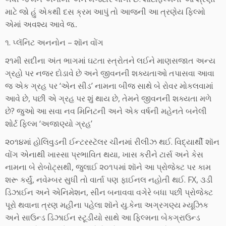
માટે જો હું એકથી દસ ક્રમ આપું તો આજની આ ત્રણેય ફિલ્મો
એમાં અવશ્ય આવે જ..
૧. પ્લૅનિટ અનનોન – શૉન વોંગ
૨૧મી સદીના અંત ભાગમાં ઘટતા સ્ત્રોતને લઈને માણસજાત અન્ય
ગ્રહો પર નજર દોડાવે છે અને જીવનની શક્યતાઓ તપાસવા આવા
જ એક ગ્રહ પર ‘એન સીડ’ નામના બીજ સાથે બે રોવર મોકલવામાં
આવે છે, પછી એ ગ્રહ પર શું થાય છે, તેમને જીવનની શક્યતા મળે
છે? જુઓ આ સવા નવ મિનિટની અને એક વર્ષની મહેનતે બનેલી
શોર્ટ ફિલ્મ ‘અજાણ્યો ગ્રહ’
૨૦૧૪માં હોલિવુડની ઈન્ટરસ્ટૅલર ચીનમાં રીલીઝ થઈ. વિદ્યાર્થી શૉન
વોંગ એનાથી ખાસ્સા પ્રભાવિત થયા, ખાસ કરીને ટાર્સ અને કેસ
નામના બે રોબોટ્સથી, જુલાઈ ૨૦૧૫માં શૉને આ પ્રોજેક્ટ પર કામ
શરૂ કર્યું, નવેમ્બર સુધી તો વાર્તા પણ ફાઈનલ નહોતી થઈ. FX, ૩ડી
ડિઝાઈન અને એનિમેશન, સીન બનાવવા વગેરે બધા પછી પ્રોજેક્ટ
પૂરો થવાના ત્રણ મહીના પહેલા શૉને યુ.કેના અગ્રગણ્ય મ્યૂઝિક
અને સાઉન્ડ ડિઝાઈન સ્ટૂડીયો સાથે આ ફિલ્મના બેકગ્રાઉન્ડ