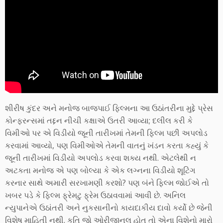
શીરીષ કુંદર અને મનોજ બાજપાઈ ફિલ્મના આ ઉઠાંતરીના મુદ્દે પ્રેસ
કોન્ફરન્સમાં તદ્દન નીચી કક્ષાએ ઉતરી આવ્યા; દલીલ કરી કે
વિમીઓ પર એ વિડીયો જૂની તારીખમાં તેમની ફિલ્મ પછી અપલોડ
કરવામાં આવ્યો, પણ વિમીઓએ તેમની વાતનું ખંડન કરતા કહ્યું કે
જૂની તારીખમાં વિડીયો અપલોડ કરવા શક્ય નથી. એટલેથી ન
અટકતા મનોજ એ પણ બોલ્યા કે એક લગ્નના વિડીયો શૂટિંગ
કરનાર સાથે અમારી સરખામણી કરશો? પણ બંને ફિલ્મ જોઈએ તો
ખબર પડે કે ફિલ્મ ફ્રેમટુ ફ્રેમ ઉઠાવવામાં આવી છે. અનિલ
ન્યુપાનેએ ઉઠાંતરી અને નુકસાનીનો કાયદાકીય દાવો કર્યો છે જેની
વિશેષ માહિતી નથી. કૃતિ જો ઓરીજીનલ હોત તો એના વિશેનો મારો