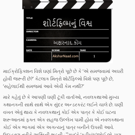
માઈક્રોફિક્શન વિશે ઘણાંં મિત્રો પૂછે છે કે ‘એ સમજવામાં અઘરી
હોવી જરૂરી છે?’ કેટલાક મિત્રો શોર્ટફિલ્મો વિશે પણ પૂછે છે,
‘સહેલાઈથી સમજમાં આવે એવી કેમ નથી?’
મારે કહેવું છે કે આપણી ઘણી ટૂંકી વાર્તાઓ, નવલકથાઓ મુખ્ય
કથાનકની સાથે સાથે એક સુંંદર અન્ડરકરંટ લઈને ચાલે છે. ઘણી
વખત એવું થાય કે નવલકથાનું કોઈ એક પાત્ર કે કોઈ ઘટના
શરૂઆતમાં ફક્ત એક સહજ ઉલ્લેખ પામી હોય એ નવલકથાના
કોઈ એક ભાગમાં એક અગત્યનું પાત્ર બનીને ઉપસી આવે.
ઉદાહરણ તરીકે અશ્વિની ભટ્ટની ઁગાર્’કે ‘કટીબંધ’જોઈ લો. પણ