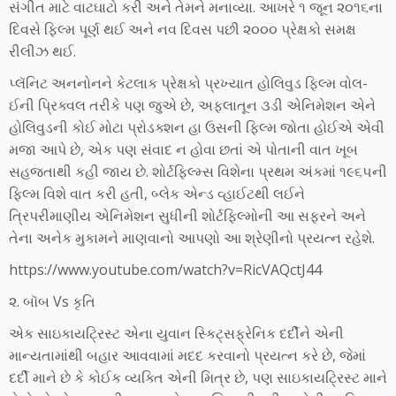
સંગીત માટે વાટઘાટો કરી અને તેમને મનાવ્યા. આખરે ૧ જૂન ૨૦૧૬ના
દિવસે ફિલ્મ પૂર્ણ થઈ અને નવ દિવસ પછી ૨૦૦૦ પ્રેક્ષકો સમક્ષ
રીલીઝ થઈ.
પ્લૅનિટ અનનોનને કેટલાક પ્રેક્ષકો પ્રખ્યાત હોલિવુડ ફિલ્મ વોલ-
ઈની પ્રિક્વલ તરીકે પણ જુએ છે, અફલાતૂન ૩ડી એનિમેશન એને
હોલિવુડની કોઈ મોટા પ્રોડક્શન હા ઉસની ફિલ્મ જોતા હોઈએ એવી
મજા આપે છે, એક પણ સંવાદ ન હોવા છતાં એ પોતાની વાત ખૂબ
સહજતાથી કહી જાય છે. શોર્ટફિલ્મ્સ વિશેના પ્રથમ અંકમાં ૧૯૬૫ની
ફિલ્મ વિશે વાત કરી હતી, બ્લેક એન્ડ વ્હાઈટથી લઈને
ત્રિપરીમાણીય એનિમેશન સુધીની શોર્ટફિલ્મોની આ સફરને અને
તેના અનેક મુકામને માણવાનો આપણો આ શ્રેણીનો પ્રયત્ન રહેશે.
https://www.youtube.com/watch?v=RicVAQctJ44
૨. બૉબ Vs કૃતિ
એક સાઇકાયટ્રિસ્ટ એના યુવાન સ્કિટ્સફ્રેનિક દર્દીને એની
માન્યતામાંથી બહાર આવવામાં મદદ કરવાનો પ્રયત્ન કરે છે, જેમાં
દર્દી માને છે કે કોઈક વ્યક્તિ એની મિત્ર છે, પણ સાઇકાયટ્રિસ્ટ માને