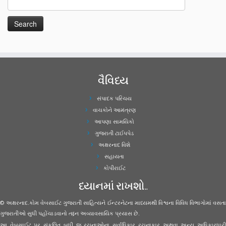
વૈવિધ્ય
સંપાદક પરિચય
વાચકોને આમંત્રણ
આપણા સામયિકો
ગુજરાતી ટાઈપપેડ
અક્ષરનાદ વિશે
સહાયતા
કોપીરાઈટ
ધ્યાનમાં રાખશો..
© અક્ષરનાદ.કોમ વેબસાઈટ ગુજરાતી સાહિત્યને ઈન્ટરનેટના માધ્યમથી વિશ્વના વિવિધ વિભાગોમાં વસતા
ગુજરાતીઓ સુધી પહોંચાડવાનો તદ્દન અવ્યાવસાયિક પ્રયાસ છે.
આ વેબસાઈટ પર સંકલિત બધી જ રચનાઓના સર્વાધિકાર રચનાકાર અથવા અન્ય અધિકારધારી