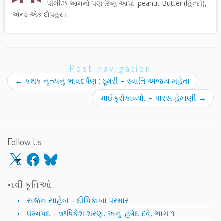
પીલીઝ આમનો પણ રિવ્યુ આપો. peanut Butter (હિન્દી),
એન્ડ એક દોપહર।
Post navigation
←
કથક નૃત્યનું ભાવદર્પણ : ઠૂમરી – સ્વાતિ અજય મહેતા
માઈક્રોકાવ્યો.. – પારસ હેમાણી
→
Follow Us
X
Facebook
Bluesky
નવી કૃતિઓ…
સર્જન સાહેબ – દીપિકાબા પરમાર
ધમ્મપદ – ઋષિકેશ શરણ, અનુ. હર્ષદ દવે, ભાગ ૧