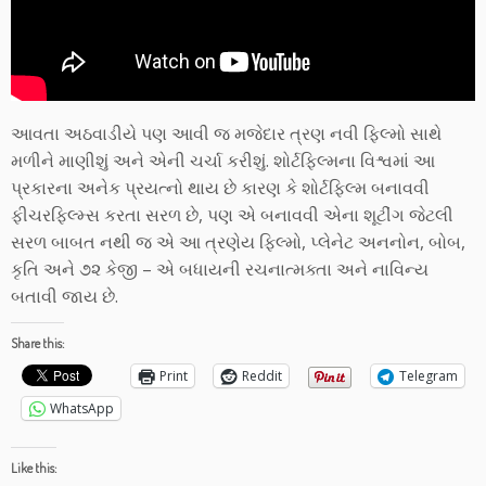
આવતા અઠવાડીયે પણ આવી જ મજેદાર ત્રણ નવી ફિલ્મો સાથે
મળીને માણીશું અને એની ચર્ચા કરીશું. શોર્ટફિલ્મના વિશ્વમાં આ
પ્રકારના અનેક પ્રયત્નો થાય છે કારણ કે શોર્ટફિલ્મ બનાવવી
ફીચરફિલ્મ્સ કરતા સરળ છે, પણ એ બનાવવી એના શૂટીંગ જેટલી
સરળ બાબત નથી જ એ આ ત્રણેય ફિલ્મો, પ્લેનેટ અનનોન, બોબ,
કૃતિ અને ૭૨ કેજી – એ બધાયની રચનાત્મક્તા અને નાવિન્ય
બતાવી જાય છે.
Share this:
Print
Reddit
Telegram
WhatsApp
Like this: