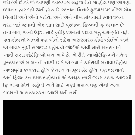
જોઈએ છીએ જે આપણી આસપાસ સહજ રીતે જ હોય પણ આપણા
ધ્યાન બહાર રહી જતી હોય છે. રસ્તાના કિનારે ફુટપાથ પર બેઠેલ એક
ભિખારી અને એનો કટોરો.. અને એને ભીખ માંગવાથી સ્વાવલંબન
તરફ લઈ જવાનો એક સાવ સાદો પ્રયત્ન. ફિલ્મની મુખ્ય વાત છે
તેનો ભાવ, એનો ઉદ્દેશ. માઈક્રોફિક્શનમાં કદાચ બહુ ચમત્કૃતિ નહીં
પણ હોય તો ચાલશે પણ એનો સંદેશ અસરકારક હોવો જોઈએ અને
એ ભાવક સુધી સજ્જડ પહોંચવો જોઈએ એવી મારી માન્યતાને
આવી સરસ શોર્ટફિલ્મો બળ આપે છે. એ રીતે આ શોર્ટફિલ્મને મળેલ
પુરસ્કાર એ બાબતની સાક્ષી છે કે એ ગમે તે કેમેરાથી બનાવાઈ હોય,
અજાણ્યા કલાકારો હોય કે તદ્દન નગણ્ય સેટ હોય, પણ જો વાર્તા
અને ફિલ્માંકન દમદાર હોય તો એ અચૂક સ્પર્શે જ છે. કદાચ આજની
ફિલ્મોમાં સૌથી સહેલી અને સાદી ગણી શકાય પણ એથી એના
સંદેશની અસરકારકતા ઓછી થતી નથી.