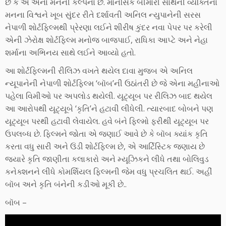
છે કે એ એના મનની કલ્પના છે. માનસિક બીમારી સાથેની વ્યક્તિના
મનના વિશ્વને ખૂબ સુંદર રીતે દર્શાવતી અનિલ ન્યુપાનેની સરસ
નેપાળી શોર્ટફિલ્મથી પ્રેરણા લઈને શીરીષ કુંદર નવા પેપર પર કરેલી
એની ઝેરોક્ષ શોર્ટફિલ્મ મનોજ બાજપાઈ, રાધિકા આપ્ટે અને નેહા
શર્માના અભિનય સાથે લઈને આવ્યો હતો.
આ શોર્ટફિલ્મની રીલિઝ વખતે થયેલ દાવા મુજબ એ અનિલ
ન્યૂપાનેની નેપાળી શોર્ટફિલ્મ ‘બૉબ’ની ઉઠાંતરી છે જે એના મહીનાઓ
પહેલા વિમીઓ પર અપલોડ થયેલી. યૂટ્યૂબ પર રીલિઝ બાદ થયેલ
આ આરોપથી યૂટ્યૂબે ‘કૃતિ’ને હટાવી લીધેલી. ત્યારબાદ બોબને પણ
યૂટ્યૂબ પરથી હટાવી લેવાયેલ. હવે બંને ફિલ્મો ફરીથી યૂટ્યૂબ પર
ઉપલબ્ધ છે. ફિલ્મને જોતા એ જણાઈ આવે છે કે બૉબ ક્યાંક કૃતિ
કરતા વધુ સારી અને ઉંડી શોર્ટફિલ્મ છે, એ આર્ટિસ્ટિક જણાય છે
જ્યારે કૃતિ જાણીતા કલાકારો અને મ્યૂઝિકને લીધે તથા બોલિવુડ
કનેક્શનને લીધે કોમર્શિયલ ફિલ્મની જેમ વધુ પ્રચલિત થઈ. અહીં
બૉબ અને કૃતિ બંનેની કડીઓ મૂકી છે..
બૉબ –