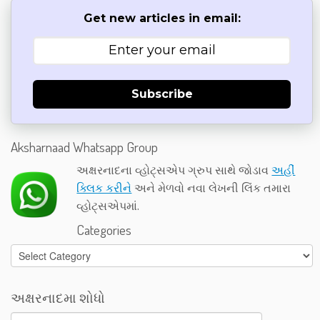
Get new articles in email:
Subscribe
Aksharnaad Whatsapp Group
અક્ષરનાદના વ્હોટ્સએપ ગ્રુપ સાથે જોડાવ
અહીં
ક્લિક કરીને
અને મેળવો નવા લેખની લિંક તમારા
વ્હોટ્સએપમાં.
Categories
Categories
અક્ષરનાદમા શોધો