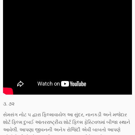
૩. ૭૨
સેમસંગ નોટ ૫ દ્વારા ફિલ્માવાયેલ આ સુંદર, નાનકડી અને મજેદાર
શોર્ટ ફિલ્મ દુબઈ આંતરરાષ્ટ્રીય શોર્ટ ફિલ્મ ફેસ્ટિવલમાં બીજા સ્થાને
આવેલી. આપણા જીવનની અનેક રોજિંદી એવી બાબતો આપણે