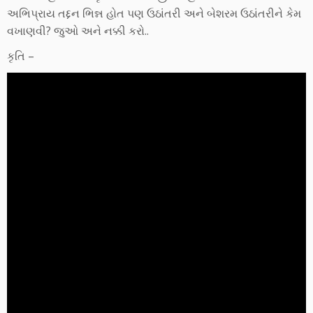
અભિપ્રાય તદ્દન ભિન્ન હોત પણ ઉઠાંતરી અને બેશરમ ઉઠાંતરીને કેમ
વખાણવી? જુઓ અને નક્કી કરો..
કૃતિ –