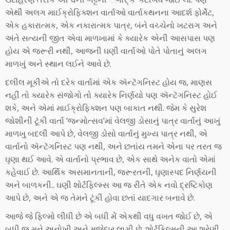
એથી અલગ માઈક્રોફિક્શન વાર્તાઓ વાર્તાકથનના આદર્શ ફોર્મેટ,
એક હકારાત્મક, એક નકારાત્મક પાત્ર, બંને વચ્ચેનો ખટરાગ અને
અંતે સત્યની જીત એવા માળખામાં કે ક્યારેક એની આસપાસ પણ
હોય એ જરૂરી નથી, આજની ઘણી વાર્તાઓ પોતે પોતાનું અલગ
માળખું અને સ્થાન લઈને આવે છે.
દલીલ મૂકીએ તો દરેક વાર્તામાં એક ઍન્ટૅગનિસ્ટ હોય જ, માણસ
નહીં તો ક્યારેક સંજોગો તો ક્યારેક નિર્ણયો પણ ઍન્ટૅગનિસ્ટ હોઈ
શકે, અને એમાં માઈક્રોફિક્શન પણ બાકાત નથી. જેમ કે સુરેશ
જોશીની ટૂંકી વાર્તા ‘જન્મોત્સવ’માં વેલજી ડોસાનું પાત્ર વાર્તાનું આખું
માળખુ બદલી આપે છે, વેલજી ડોસો વાર્તાનું મુખ્ય પાત્ર નથી, એ
વાર્તાનો ઍન્ટૅગનિસ્ટ પણ નથી, અને છતાંય તમને એના પર તરત જ
ઘૃણા થઈ આવે. એ વાર્તાનો પ્રભાવ છે, એક સાથે અનેક વાતો એમાં
કહેવાઈ છે. આર્થિક અસમાનતાની, જરૂરતની, ઘૃણાસ્પદ નિર્ણયની
અને બાળકની.. ઘણી શોર્ટફિલ્મ્સ આ જ રીતે એક નવો દ્રષ્ટિકોણ
આપે છે, અને એ જ તેમને ટૂંકી હોવા છતાં યાદગાર બનાવે છે.
આજે જે ફિલ્મો લીધી છે એ બધી મેં એકથી વધુ વખત જોઈ છે, એ
બધી જ મને અનોખી અને મજેદાર લાગી છે. શોર્ટફિલ્મની આ શ્રેણી