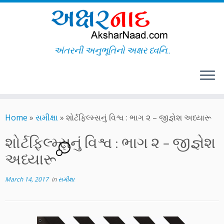
અંતરની અનુભૂતિનો અક્ષર ધ્વનિ..
Skip
to
Home
»
સમીક્ષા
»
શોર્ટફિલ્મ્સનું વિશ્વ : ભાગ ૨ – જીજ્ઞેશ અધ્યારૂ
content
શોર્ટફિલ્મ્સનું વિશ્વ : ભાગ ૨ – જીજ્ઞેશ
2
અધ્યારૂ
March 14, 2017
in
સમીક્ષા