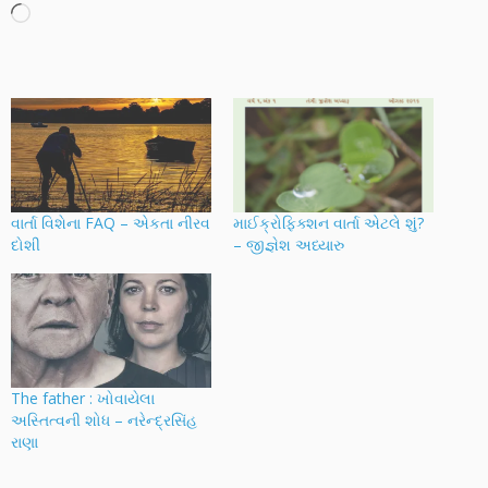
Loading…
વાર્તા વિશેના FAQ – એકતા નીરવ
માઈક્રોફિક્શન વાર્તા એટલે શું?
દોશી
– જીજ્ઞેશ અધ્યારુ
The father : ખોવાયેલા
અસ્તિત્વની શોધ – નરેન્દ્રસિંહ
રાણા