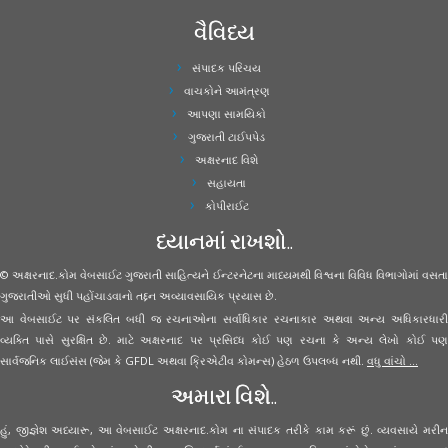
વૈવિધ્ય
સંપાદક પરિચય
વાચકોને આમંત્રણ
આપણા સામયિકો
ગુજરાતી ટાઈપપેડ
અક્ષરનાદ વિશે
સહાયતા
કોપીરાઈટ
ધ્યાનમાં રાખશો..
© અક્ષરનાદ.કોમ વેબસાઈટ ગુજરાતી સાહિત્યને ઈન્ટરનેટના માધ્યમથી વિશ્વના વિવિધ વિભાગોમાં વસતા
ગુજરાતીઓ સુધી પહોંચાડવાનો તદ્દન અવ્યાવસાયિક પ્રયાસ છે.
આ વેબસાઈટ પર સંકલિત બધી જ રચનાઓના સર્વાધિકાર રચનાકાર અથવા અન્ય અધિકારધારી
વ્યક્તિ પાસે સુરક્ષિત છે. માટે અક્ષરનાદ પર પ્રસિધ્ધ કોઈ પણ રચના કે અન્ય લેખો કોઈ પણ
સાર્વજનિક લાઈસંસ (જેમ કે GFDL અથવા ક્રિએટીવ કોમન્સ) હેઠળ ઉપલબ્ધ નથી.
વધુ વાંચો ...
અમારા વિશે..
હું, જીજ્ઞેશ અધ્યારૂ, આ વેબસાઈટ અક્ષરનાદ.કોમ ના સંપાદક તરીકે કામ કરૂં છું. વ્યવસાયે મરીન