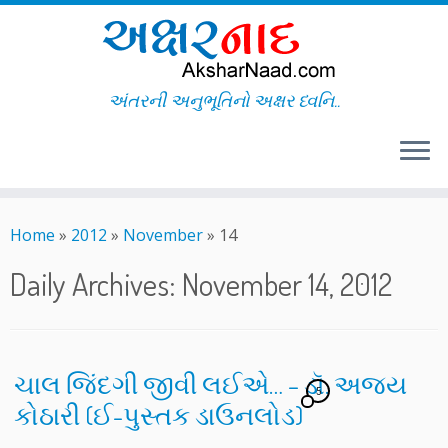
અંતરની અનુભૂતિનો અક્ષર ધ્વનિ..
Skip
to
Home
»
2012
»
November
»
14
content
Daily Archives:
November 14, 2012
ચાલ જિંદગી જીવી લઈએ… – ડૉ. અજય
5
કોઠારી (ઈ-પુસ્તક ડાઉનલોડ)