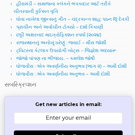
હીરામંડી – સમાજના કલંકને ભપકાદાર આર્ટ તરીકે
ચીતરવાની કુત્સિત વૃત્તિ
ધોવા નાખેલા જીન્સનું ગીત – ચંદ્રકાન્ત શાહ; પઠન RJ દેવકી
પ્રાચીન અને અર્વાચીન ટોક્યો – દર્શા કિકાણી
છઠ્ઠી અક્ષરનાદ માઇક્રોફિક્શન સ્પર્ધા (૨૦૨૪)
રાજસ્થાનનું અનોખું ઘરેણું : જવાઈ – મીરા જોશી
ટ્વિટરના કેટલાક ઉપયોગી બોટ્સ – જિજ્ઞેશ અધ્યારૂ
જોજો પાંપણ ના ભીંજાય.. – કમલેશ જોષી
ધોળાવીરા : એક અવર્ણનીય અનુભવ (ભાગ ૨) – અમી દોશી
ધોળાવીરા : એક અવર્ણનીય અનુભવ – અમી દોશી
સબસ્ક્રિપ્શન
Get new articles in email: