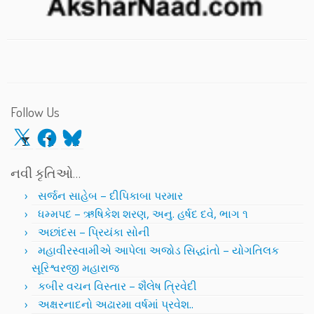
Follow Us
X
Facebook
Bluesky
નવી કૃતિઓ…
સર્જન સાહેબ – દીપિકાબા પરમાર
ધમ્મપદ – ઋષિકેશ શરણ, અનુ. હર્ષદ દવે, ભાગ ૧
અછાંદસ – પ્રિયંકા સોની
મહાવીરસ્વામીએ આપેલા અજોડ સિદ્ધાંતો – યોગતિલક
સૂરિશ્વરજી મહારાજ
કબીર વચન વિસ્તાર – શૈલેષ ત્રિવેદી
અક્ષરનાદનો અઢારમા વર્ષમાં પ્રવેશ..