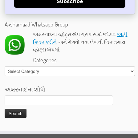
Subscribe
Aksharnaad Whatsapp Group
અક્ષરનાદના વ્હોટ્સએપ ગ્રુપ સાથે જોડાવ
અહીં
ક્લિક કરીને
અને મેળવો નવા લેખની લિંક તમારા
વ્હોટ્સએપમાં.
Categories
Categories
અક્ષરનાદમા શોધો