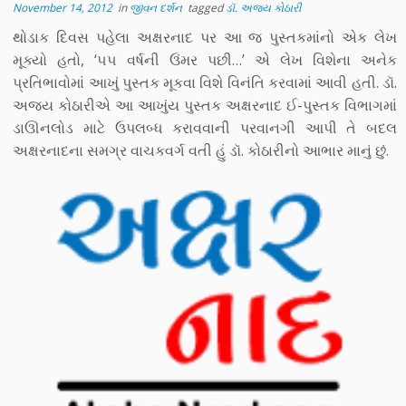
November 14, 2012
in
જીવન દર્શન
tagged
ડૉ. અજય કોઠારી
થોડાક દિવસ પહેલા અક્ષરનાદ પર આ જ પુસ્તકમાંનો એક લેખ
મૂક્યો હતો, ‘૫૫ વર્ષની ઉંમર પછી…’ એ લેખ વિશેના અનેક
પ્રતિભાવોમાં આખું પુસ્તક મૂકવા વિશે વિનંતિ કરવામાં આવી હતી. ડૉ.
અજય કોઠારીએ આ આખુંય પુસ્તક અક્ષરનાદ ઈ-પુસ્તક વિભાગમાં
ડાઊનલોડ માટે ઉપલબ્ધ કરાવવાની પરવાનગી આપી તે બદલ
અક્ષરનાદના સમગ્ર વાચકવર્ગ વતી હું ડૉ. કોઠારીનો આભાર માનું છું.