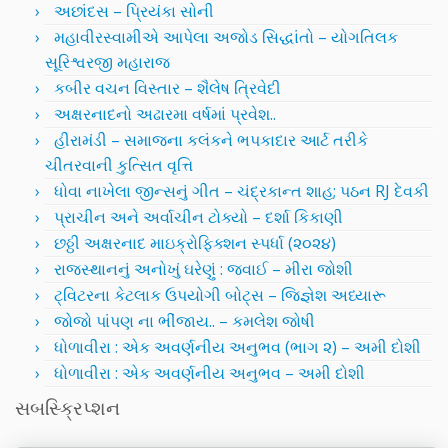
અછાંદસ – પ્રિયંકા સોની
મહાવીરસ્વામીએ આપેલા અજોડ સિદ્ધાંતો – યોગતિલક
સૂરિશ્વરજી મહારાજ
કબીર વચન વિસ્તાર – શૈલેષ ત્રિવેદી
અક્ષરનાદનો અઢારમા વર્ષમાં પ્રવેશ..
હીરામંડી – સમાજના કલંકને ભપકાદાર આર્ટ તરીકે
ચીતરવાની કુત્સિત વૃત્તિ
ધોવા નાખેલા જીન્સનું ગીત – ચંદ્રકાન્ત શાહ; પઠન RJ દેવકી
પ્રાચીન અને અર્વાચીન ટોક્યો – દર્શા કિકાણી
છઠ્ઠી અક્ષરનાદ માઇક્રોફિક્શન સ્પર્ધા (૨૦૨૪)
રાજસ્થાનનું અનોખું ઘરેણું : જવાઈ – મીરા જોશી
ટ્વિટરના કેટલાક ઉપયોગી બોટ્સ – જિજ્ઞેશ અધ્યારૂ
જોજો પાંપણ ના ભીંજાય.. – કમલેશ જોષી
ધોળાવીરા : એક અવર્ણનીય અનુભવ (ભાગ ૨) – અમી દોશી
ધોળાવીરા : એક અવર્ણનીય અનુભવ – અમી દોશી
સબસ્ક્રિપ્શન