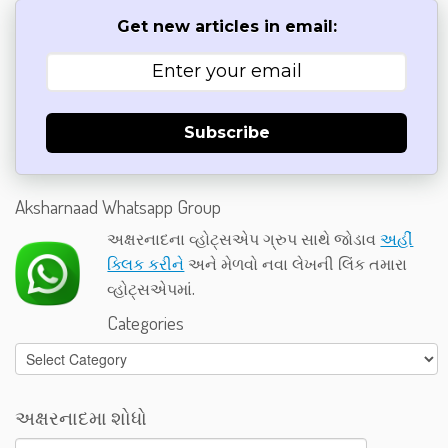
Get new articles in email:
Subscribe
Aksharnaad Whatsapp Group
અક્ષરનાદના વ્હોટ્સએપ ગ્રુપ સાથે જોડાવ
અહીં
ક્લિક કરીને
અને મેળવો નવા લેખની લિંક તમારા
વ્હોટ્સએપમાં.
Categories
Categories
અક્ષરનાદમા શોધો