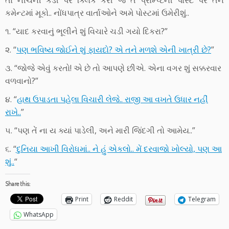
તો નીચેની કડી પર ક્લિક કરી જે તે પ્રોમ્પ્ટની પોસ્ટ પર તેને
કમેન્ટમાં મૂકો.. નોંધપાત્ર વાર્તાઓને અમે પોસ્ટમાં ઉમેરીશું..
૧. “યાદ કરવાનું ભૂલીને શું વિચારે ચડી ગયો દિકરા?”
૨. “
પણ ભવિષ્ય જોઈને શું ફાયદો? એ તને મળશે એની ખાત્રી છે?
”
૩. “જોજે એવું કરતો! એ છે તો આપણે છીએ. એના વગર શું સક્કરવાર
વળવાનો?”
૪. “
હાથ ઉપાડતા પહેલા વિચારી લેજે.. રાજી આ વખતે ઉધાર નહીં
રાખે..
”
૫. “પણ તેં ના ય ક્યાં પાડેલી, અને મારી જિંદગી તો આમેય..”
૬. “
દુનિયા આખી વિરોધમાં.. ને હું એકલો.. મેં દરવાજો ખોલ્યો, પણ આ
શું..
“
Share this:
Print
Reddit
Telegram
WhatsApp