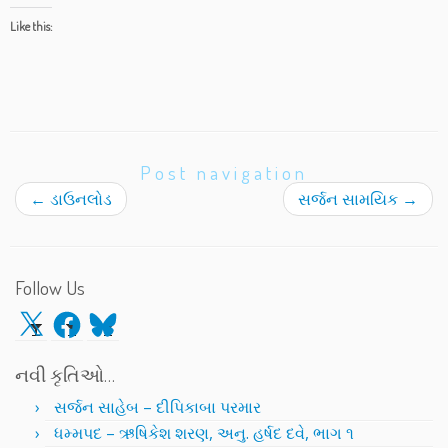
Like this:
Post navigation
←
ડાઉનલોડ
સર્જન સામયિક
→
Follow Us
X
Facebook
Bluesky
નવી કૃતિઓ…
સર્જન સાહેબ – દીપિકાબા પરમાર
ધમ્મપદ – ઋષિકેશ શરણ, અનુ. હર્ષદ દવે, ભાગ ૧