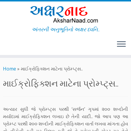
અંતરની અનુભૂતિનો અક્ષર ધ્વનિ..
Skip
to
Home
»
માઈક્રોફિક્શન માટેના પ્રોમ્પ્ટ્સ..
content
માઈક્રોફિક્શન માટેના પ્રોમ્પ્ટ્સ..
અત્યાર સુધી જે પ્રોમ્પ્ટ્સ પરથી ‘સર્જન’ ગૃપમાં ૨૦૦ શબ્દોની
મર્યાદામાં માઈક્રોફિક્શન લખાઇ છે તેની યાદી.. જો આપ પણ આ
પ્રોમ્પ્ટ પરથી ૨૦૦ શબ્દોની માઈક્રોફિક્શન વાર્તા લખવા માંગતા હોવ