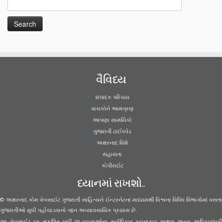
વૈવિધ્ય
સંપાદક પરિચય
વાચકોને આમંત્રણ
આપણા સામયિકો
ગુજરાતી ટાઈપપેડ
અક્ષરનાદ વિશે
સહાયતા
કોપીરાઈટ
ધ્યાનમાં રાખશો..
© અક્ષરનાદ.કોમ વેબસાઈટ ગુજરાતી સાહિત્યને ઈન્ટરનેટના માધ્યમથી વિશ્વના વિવિધ વિભાગોમાં વસતા
ગુજરાતીઓ સુધી પહોંચાડવાનો તદ્દન અવ્યાવસાયિક પ્રયાસ છે.
આ વેબસાઈટ પર સંકલિત બધી જ રચનાઓના સર્વાધિકાર રચનાકાર અથવા અન્ય અધિકારધારી