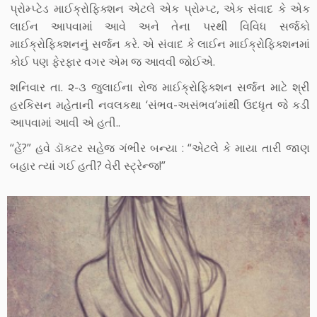
પ્રોમ્પ્ટેડ માઈક્રોફિક્શન એટલે એક પ્રોમ્પ્ટ, એક સંવાદ કે એક
લાઈન આપવામાં આવે અને તેના પરથી વિવિધ સર્જકો
માઈક્રોફિક્શનનુંં સર્જન કરે. એ સંવાદ કે લાઈન માઈક્રોફિક્શનમાં
કોઈ પણ ફેરફાર વગર એમ જ આવવી જોઈએ.
શનિવાર તા. ૨-૩ જુલાઈના રોજ માઈક્રોફિક્શન સર્જન માટે શ્રી
હરકિસન મહેતાની નવલકથા ‘સંભવ-અસંભવ’માંથી ઉદધૃત જે કડી
આપવામાં આવી એ હતી..
“હેં?” હવે ડૉક્ટર સહેજ ગંભીર બન્યા : “એટલે કે માયા તારી જાણ
બહાર ત્યાં ગઈ હતી? વેરી સ્ટ્રેન્જ!”