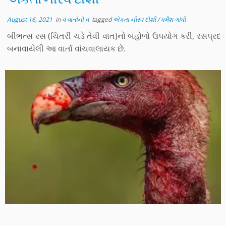
August 16, 2021
in
વ વાર્તાનો વ
tagged
એકતા નીરવ દોશી
/
ધર્મેશ ગાંધી
બીભત્સ રસ (ચિતરી ચડે તેવી વાત)નો બહોળો ઉપયોગ કરી, રસપ્રદ
બનાવાયેલી આ વાર્તા વાંચવાલાયક છે.