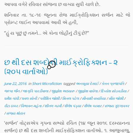
આપવા વગેરે રવિવાર સાંંજના છ વાગ્યા સુધી ચાલે છે..
શનિવાર તા. ૧૮-૧૯ જૂનના રોજ માઈક્રોફિક્શન સર્જન માટે જે
પ્રોમ્પ્ટ લાઈન આપવામાં આવી એ હતી,
“હું ય પૂછું છું તમને… એ કોના લોહીનું ટીપું છે?”
છ થી દસ શબ્દોની માઈક્રોફિક્શન – ૨
4
(૨૦૫ વાર્તાઓ)
June 22, 2016
in
Short Microfiction
tagged
અનસૂયા દેસાઈ
/
કેતન પ્રજાપતિ
/
જલ્પા જૈન
/
જાગૃતિ પારડીવાલા
/
જીજ્ઞેશ અધ્યારૂ
/
જીજ્ઞેશ વાઘેલા
/
દિવ્યેશ સોડવડીયા
/
ધર્મેશ ગાંધી
/
ધવલ સોની
/
પરીક્ષિત જોશી
/
મિત્તલ પટેલ
/
મીનાક્ષી વખારિયા
/
મીરા જોશી
/
રીટા ઠક્કર
/
વિભાવન મહેતા
/
શીતલ ગઢવી
/
શૈલેષ પંડ્યા
/
શૈલેષ પરમાર
/
સંજય ગુંદલાવકર
/
સંજય થોરાત
‘સર્જન’ વોટ્સએપ ગૃપના સભ્યો રચિત (૧૪ જૂન ૨૦૧૬ દરમ્યાનના
સર્જન) છ થી દસ શબ્દોની માઈક્રોફિક્શન વાર્તાઓ.. ૧. આજુબાજુ,