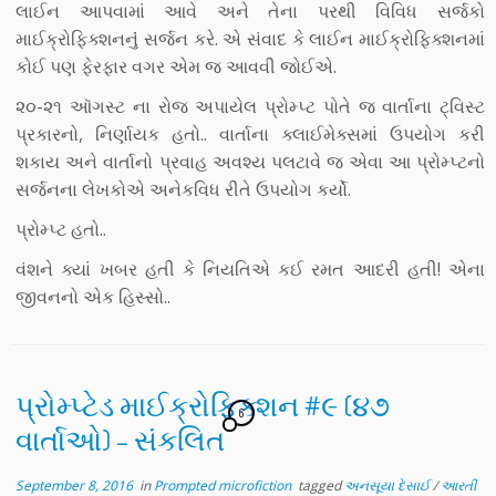
લાઈન આપવામાં આવે અને તેના પરથી વિવિધ સર્જકો
માઈક્રોફિક્શનનુંં સર્જન કરે. એ સંવાદ કે લાઈન માઈક્રોફિક્શનમાં
કોઈ પણ ફેરફાર વગર એમ જ આવવી જોઈએ.
૨૦-૨૧ ઑગસ્ટ ના રોજ અપાયેલ પ્રોમ્પ્ટ પોતે જ વાર્તાના ટ્વિસ્ટ
પ્રકારનો, નિર્ણાયક હતો.. વાર્તાના ક્લાઈમેક્સમાં ઉપયોગ કરી
શકાય અને વાર્તાનો પ્રવાહ અવશ્ય પલટાવે જ એવા આ પ્રોમ્પ્ટનો
સર્જનના લેખકોએ અનેકવિધ રીતે ઉપયોગ કર્યો.
પ્રોમ્પ્ટ હતો..
વંશને ક્યાં ખબર હતી કે નિયતિએ કઈ રમત આદરી હતી! એના
જીવનનો એક હિસ્સો..
પ્રોમ્પ્ટેડ માઈક્રોફિક્શન #૯ (૪૭
6
વાર્તાઓ) – સંકલિત
September 8, 2016
in
Prompted microfiction
tagged
અનસૂયા દેસાઈ
/
આરતી