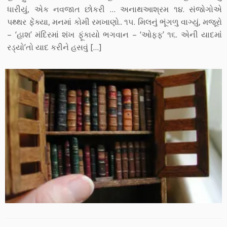
ધારીયું, એક નવજાત છોકરી … અનાથઆશ્રમ ૧૪. સંજોગોએ
પથ્થર ફેંક્યા, મનમાં કોમી રમખાણો.. ૧૫. મિલનું ભૂંગળુ વાગ્યું, મજૂરો
– ‘હાશ’ મંદિરમાં શંખ ફૂંકાયો ભગવાન – ‘ઓફ્ફ’ ૧૬. એની યાદમાંં
રડ્યો’તો યાદ કરીને હસવું […]