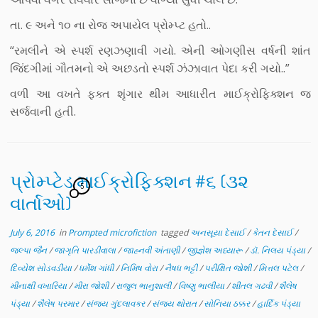
તા. ૯ અને ૧૦ ના રોજ અપાયેલ પ્રોમ્પ્ટ હતો..
“રમલીને એ સ્પર્શ રણઝણાવી ગયો. એની ઓગણીસ વર્ષની શાંત
જિંદગીમાં ગૌતમનો એ અછડતો સ્પર્શ ઝંઝાવાત પેદા કરી ગયો..”
વળી આ વખતે ફક્ત શૃંગાર થીમ આધારીત માઈક્રોફિક્શન જ
સર્જવાની હતી.
પ્રોમ્પ્ટેડ માઈક્રોફિક્શન #૬ (૩૨
5
વાર્તાઓ)
July 6, 2016
in
Prompted microfiction
tagged
અનસૂયા દેસાઈ
/
કેતન દેસાઈ
/
જલ્પા જૈન
/
જાગૃતિ પારડીવાલા
/
જાહ્નવી અંતાણી
/
જીજ્ઞેશ અધ્યારૂ
/
ડૉ. નિલય પંડ્યા
/
દિવ્યેશ સોડવડીયા
/
ધર્મેશ ગાંધી
/
નિમિષ વોરા
/
નૈષધ ભટ્ટી
/
પરીક્ષિત જોશી
/
મિત્તલ પટેલ
/
મીનાક્ષી વખારિયા
/
મીરા જોશી
/
રાજુલ ભાનુશાલી
/
વિષ્ણુ ભાલીયા
/
શીતલ ગઢવી
/
શૈલેષ
પંડ્યા
/
શૈલેષ પરમાર
/
સંજય ગુંદલાવકર
/
સંજય થોરાત
/
સોનિયા ઠક્કર
/
હાર્દિક પંડ્યા