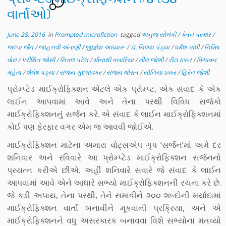
7
વાર્તાઓ)
June 28, 2016
in
Prompted microfiction
tagged
અનુજ સોલંકી
/
કેતન પરમાર
/
જલ્પા જૈન
/
જાહનવી અંતાણી
/
જીજ્ઞેશ અધ્યારૂ
/
ડૉ. નિલય પંડ્યા
/
ધર્મેશ ગાંધી
/
નિમિષ
વોરા
/
પરીક્ષિત જોશી
/
મિત્તલ પટેલ
/
મીનાક્ષી વખારિયા
/
મીરા જોશી
/
રીટા ઠક્કર
/
વિભાવન
મહેતા
/
શૈલેષ પંડ્યા
/
સંજય ગુંદલાવકર
/
સંજય થોરાત
/
સોનિયા ઠક્કર
/
હિરેન જોશી
પ્રોમ્પ્ટેડ માઈક્રોફિક્શન એટલે એક પ્રોમ્પ્ટ, એક સંવાદ કે એક
લાઈન આપવામાં આવે અને તેના પરથી વિવિધ સર્જકો
માઈક્રોફિક્શનનુંં સર્જન કરે. એ સંવાદ કે લાઈન માઈક્રોફિક્શનમાં
કોઈ પણ ફેરફાર વગર એમ જ આવવી જોઈએ.
માઈક્રોફિક્શન માટેના અમારા વોટ્સએપ ગૃપ ‘સર્જન’માં અમે દર
શનિવાર અને રવિવારે આ પ્રોમ્પ્ટેડ માઈક્રોફિક્શન સર્જનનો
પ્રયત્ન કરીએ છીએ. અહીં શનિવારે સવારે જે સંવાદ કે લાઈન
આપવામાં આવે એને આધારે સભ્યો માઈક્રોફિક્શનની રચના કરે છે.
જે કડી અપાય, તેના પરથી, તેને સમાવીને ૨૦૦ શબ્દોની મર્યાદામાં
માઈક્રોફિક્શન વાર્તા બનાવીને મૂકવાની પ્રક્રિયા, અને એ
માઈક્રોફિક્શનને વધુ અસરકારક બનાવવા વિશે સભ્યોના મંતવ્યો