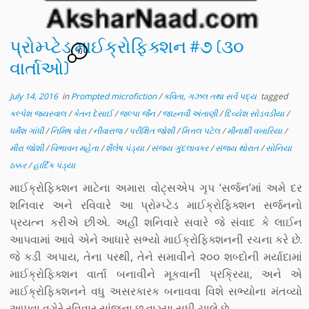
પ્રોમ્પ્ટેડ માઈક્રોફિક્શન #૭ (૩૦
10
વાર્તાઓ)
July 14, 2016
in
Prompted microfiction
/
કવિતા, ગઝલ તથા સર્વ પદ્ય
tagged
કલ્પેશ જયસ્વાલ
/
કેતન દેસાઈ
/
જલ્પા જૈન
/
જાહ્નવી અંતાણી
/
દિવ્યેશ સોડવડીયા
/
ધર્મેશ ગાંધી
/
નિમિષ વોરા
/
નીવારાજ
/
પરીક્ષિત જોશી
/
મિત્તલ પટેલ
/
મીનાક્ષી વખારિયા
/
મીરા જોશી
/
વિભાવન મહેતા
/
શૈલેષ પંડ્યા
/
સંજય ગુંદલાવકર
/
સંજય થોરાત
/
સોનિયા
ઠક્કર
/
હાર્દિક પંડ્યા
માઈક્રોફિક્શન માટેના અમારા વોટ્સએપ ગૃપ ‘સર્જન’માં અમે દર
શનિવાર અને રવિવારે આ પ્રોમ્પ્ટેડ માઈક્રોફિક્શન સર્જનનો
પ્રયત્ન કરીએ છીએ. અહીં શનિવારે સવારે જે સંવાદ કે લાઈન
આપવામાં આવે એને આધારે સભ્યો માઈક્રોફિક્શનની રચના કરે છે.
જે કડી અપાય, તેના પરથી, તેને સમાવીને ૨૦૦ શબ્દોની મર્યાદામાં
માઈક્રોફિક્શન વાર્તા બનાવીને મૂકવાની પ્રક્રિયા, અને એ
માઈક્રોફિક્શનને વધુ અસરકારક બનાવવા વિશે સભ્યોના મંતવ્યો
આપવા વગેરે રવિવાર સાંંજના છ વાગ્યા સુધી ચાલે છે.