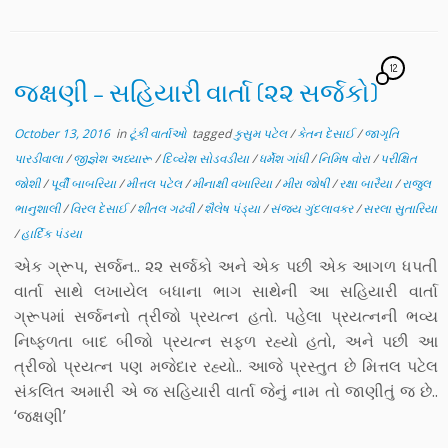
12
જક્ષણી – સહિયારી વાર્તા (૨૨ સર્જકો)
October 13, 2016
in
ટૂંકી વાર્તાઓ
tagged
કુસુમ પટેલ
/
કેતન દેસાઈ
/
જાગૃતિ
પારડીવાલા
/
જીજ્ઞેશ અધ્યારૂ
/
દિવ્યેશ સોડવડીયા
/
ધર્મેશ ગાંધી
/
નિમિષ વોરા
/
પરીક્ષિત
જોશી
/
પૂર્વી બાબરિયા
/
મીત્તલ પટેલ
/
મીનાક્ષી વખારિયા
/
મીરા જોષી
/
રક્ષા બારૈયા
/
રાજુલ
ભાનુશાલી
/
વિરલ દેસાઈ
/
શીતલ ગઢવી
/
શૈલેષ પંડ્યા
/
સંજય ગુંદલાવકર
/
સરલા સુતારિયા
/
હાર્દિક પંડયા
એક ગ્રૂપ, સર્જન.. ૨૨ સર્જકો અને એક પછી એક આગળ ધપતી
વાર્તા સાથે લખાયેલ બધાના ભાગ સાથેની આ સહિયારી વાર્તા
ગ્રૂપમાં સર્જનનો ત્રીજો પ્રયત્ન હતો. પહેલા પ્રયત્નની ભવ્ય
નિષ્ફળતા બાદ બીજો પ્રયત્ન સફળ રહ્યો હતો, અને પછી આ
ત્રીજો પ્રયત્ન પણ મજેદાર રહ્યો.. આજે પ્રસ્તુત છે મિત્તલ પટેલ
સંકલિત અમારી એ જ સહિયારી વાર્તા જેનું નામ તો જાણીતું જ છે..
‘જક્ષણી’