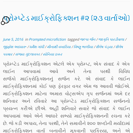
પ્રોમ્પ્ટેડ માઈક્રોફિક્શન #૨ (૨૩ વાર્તાઓ)
7
June 5, 2016
in
Prompted microfiction
tagged
જલ્પા જૈન
/
જાગૃતિ પારડીવાલા
/
જીજ્ઞેશ અધ્યારૂ
/
ધર્મેશ ગાંધી
/
મીનાક્ષી વખારિયા
/
વિષ્ણુ ભાલીયા
/
શૈલેષ પંડ્યા
/
શૈલેષ
પરમાર
/
સંજય ગુંદલાવકર
/
સોનિયા ઠક્કર
પ્રોમ્પ્ટેડ માઈક્રોફિક્શન એટલે એક પ્રોમ્પ્ટ, એક સંવાદ કે એક
લાઈન આપવામાં આવે અને તેના પરથી વિવિધ
સર્જકો માઈક્રોફિક્શનનુંં સર્જન કરે. એ સંવાદ કે લાઈન
માઈક્રોફિક્શનમાં કોઈ પણ ફેરફાર વગર એમ જ આવવી જોઈએ.
માઈક્રોફિક્શન માટેના અમારા વોટ્સએપ ગૃપ સર્જનમાં અમે દર
શનિવાર અને રવિવારે આ પ્રોમ્પ્ટેડ માઈક્રોફિક્શન સર્જનનો
પ્રયત્ન કરીએ છીએ. અહીં શનિવારે સવારે જે સંવાદ કે લાઈન
આપવામાં આવે એને આધારે સભ્યો માઈક્રોફિક્શનની રચના કરે
છે. જે કડી અપાય, તેના પરથી, તેને સમાવીને ૨૦૦ શબ્દોની મર્યાદામાં
માઈક્રોફિક્શન વાર્તા બનાવીને મૂકવાની પ્રક્રિયા, અને એ