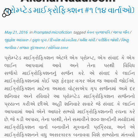
પ્રોમ્પ્ટેડ માઈક્રોફિક્શન #૧ (૧૪ વાર્તાઓ)
16
May 21, 2016
in
Prompted microfiction
tagged
કેતન પ્રજાપતિ
/
જલ્પા જૈન
/
જીજ્ઞેશ અધ્યારૂ
/
તુમુલ બુચ
/
દિવ્યેશ સોડવડીયા
/
ધર્મેશ ગાંધી
/
પરીક્ષિત જોશી
/
વિષ્ણુ
ભાલીયા
/
સંજય ગુંદલાવકર
/
સોનિયા ઠક્કર
પ્રોમ્પ્ટેડ માઈક્રોફિક્શન એટલે એક પ્રોમ્પ્ટ, એક સંવાદ કે એક
લાઈન આપવામાં આવે અને તેના પરથી વિવિધ
સર્જકો માઈક્રોફિક્શનનુંં સર્જન કરે. એ સંવાદ કે લાઈન
માઈક્રોફિક્શનમાં કોઈ પણ ફેરફાર વગર એમ જ આવવી જોઈએ.
માઈક્રોફિક્શન માટેના અમારા વોટ્સએપ ગૃપ સર્જનમાં અમે દર
શનિવાર અને રવિવારે આ પ્રોમ્પ્ટેડ માઈક્રોફિક્શન સર્જનનો
પ્રયત્ન કરીએ છીએ. અહીં શનિવારે સવારે જે સંવાદ કે લાઈન
આપવામાં આવે એને આધારે સભ્યો માઈક્રોફિક્શનની રચના કરે
છે. જે કડી અપાય, તેના પરથી, તેને સમાવીને ૨૦૦ શબ્દોની મર્યાદામાં
માઈક્રોફિક્શન વાર્તા બનાવીને મૂકવાની પ્રક્રિયા, અને એ
માઈક્રોફિક્શનને વધુ અસરકારક બનાવવા વિશે સભ્યોના મંતવ્યો