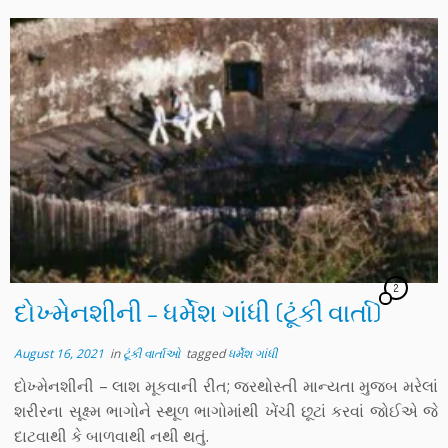
2
દોખ્મેનશીની – ધર્મેશ ગાંધી (ટૂંકી વાર્તા)
August 16, 2021
in
ટૂંકી વાર્તાઓ
tagged
ધર્મેશ ગાંધી
દોખ્મેનશીની – લાશ મૂકવાની રીત; જરથોસ્તી માન્યતા મુજબ મરેલાં
શરીરના સૂક્ષ્મ ભાગોને સ્થૂળ ભાગોમાંથી ખેંચી છૂટાં કરવાં જોઈએ જે
દાટવાથી કે બાળવાથી નથી થતું.