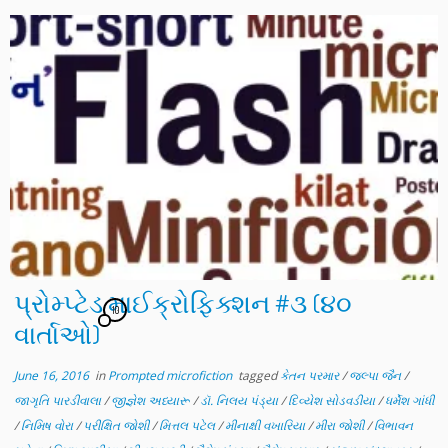
પ્રોમ્પ્ટેડ માઈક્રોફિક્શન #૩ (૪૦
10
વાર્તાઓ)
June 16, 2016
in
Prompted microfiction
tagged
કેતન પરમાર
/
જલ્પા જૈન
/
જાગૃતિ પારડીવાલા
/
જીજ્ઞેશ અધ્યારૂ
/
ડૉ. નિલય પંડ્યા
/
દિવ્યેશ સોડવડીયા
/
ધર્મેશ ગાંધી
/
નિમિષ વોરા
/
પરીક્ષિત જોશી
/
મિત્તલ પટેલ
/
મીનાક્ષી વખારિયા
/
મીરા જોશી
/
વિભાવન