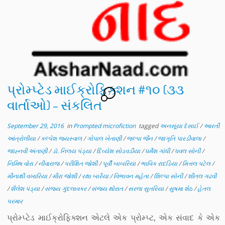
પ્રોમ્પ્ટેડ માઈક્રોફિક્શન #૧૦ (૩૩
7
વાર્તાઓ) – સંકલિત
September 29, 2016
in
Prompted microfiction
tagged
અનસૂયા દેસાઈ
/
આરતી
આંત્રોલીયા
/
કલ્પેશ જયસ્વાલ
/
ગોપાલ ખેતાણી
/
જલ્પા જૈન
/
જાગૃતિ પારડીવાલા
/
જાહ્નવી અંતાણી
/
ડૉ. નિલય પંડ્યા
/
દિવ્યેશ સોડવડીયા
/
ધર્મેશ ગાંધી
/
ધવલ સોની
/
નિમિષ વોરા
/
નીવારાજ
/
પરીક્ષિત જોશી
/
પૂર્વી બાબરિયા
/
ભાવિક રાદડિયા
/
મિત્તલ પટેલ
/
મીનાક્ષી વખારિયા
/
મીરા જોશી
/
રક્ષા બારૈયા
/
વિભાવન મહેતા
/
શિલ્પા સોની
/
શીતલ ગઢવી
/
શૈલેશ પંડ્યા
/
સંજય ગુંદલાવકર
/
સંજય થોરાત
/
સરલા સુતરિયા
/
સુષમા શેઠ
/
હેતલ
પરમાર
પ્રોમ્પ્ટેડ માઈક્રોફિક્શન એટલે એક પ્રોમ્પ્ટ, એક સંવાદ કે એક