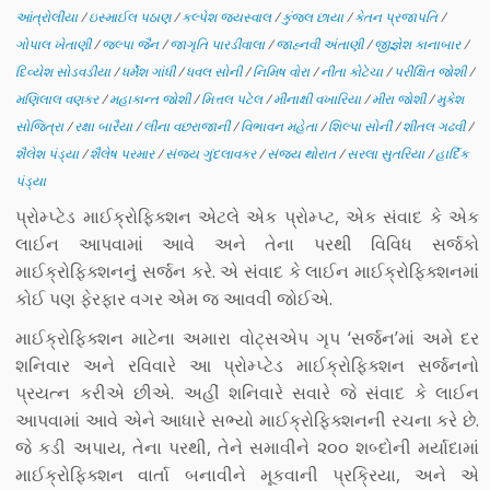
આંત્રોલીયા
/
ઇસ્માઈલ પઠાણ
/
કલ્પેશ જયસ્વાલ
/
કુંજલ છાયા
/
કેતન પ્રજાપતિ
/
ગોપાલ ખેતાણી
/
જલ્પા જૈન
/
જાગૃતિ પારડીવાલા
/
જાહ્નવી અંતાણી
/
જીજ્ઞેશ કાનાબાર
/
દિવ્યેશ સોડવડીયા
/
ધર્મેશ ગાંધી
/
ધવલ સોની
/
નિમિષ વોરા
/
નીતા કોટેચા
/
પરીક્ષિત જોશી
/
મણિલાલ વણકર
/
મહાકાન્ત જોશી
/
મિત્તલ પટેલ
/
મીનાક્ષી વખારિયા
/
મીરા જોશી
/
મુકેશ
સોજિત્રા
/
રક્ષા બારૈયા
/
લીના વછરાજાની
/
વિભાવન મહેતા
/
શિલ્પા સોની
/
શીતલ ગઢવી
/
શૈલેશ પંડ્યા
/
શૈલેષ પરમાર
/
સંજય ગુંદલાવકર
/
સંજય થોરાત
/
સરલા સુતરિયા
/
હાર્દિક
પંડ્યા
પ્રોમ્પ્ટેડ માઈક્રોફિક્શન એટલે એક પ્રોમ્પ્ટ, એક સંવાદ કે એક
લાઈન આપવામાં આવે અને તેના પરથી વિવિધ સર્જકો
માઈક્રોફિક્શનનુંં સર્જન કરે. એ સંવાદ કે લાઈન માઈક્રોફિક્શનમાં
કોઈ પણ ફેરફાર વગર એમ જ આવવી જોઈએ.
માઈક્રોફિક્શન માટેના અમારા વોટ્સએપ ગૃપ ‘સર્જન’માં અમે દર
શનિવાર અને રવિવારે આ પ્રોમ્પ્ટેડ માઈક્રોફિક્શન સર્જનનો
પ્રયત્ન કરીએ છીએ. અહીં શનિવારે સવારે જે સંવાદ કે લાઈન
આપવામાં આવે એને આધારે સભ્યો માઈક્રોફિક્શનની રચના કરે છે.
જે કડી અપાય, તેના પરથી, તેને સમાવીને ૨૦૦ શબ્દોની મર્યાદામાં
માઈક્રોફિક્શન વાર્તા બનાવીને મૂકવાની પ્રક્રિયા, અને એ