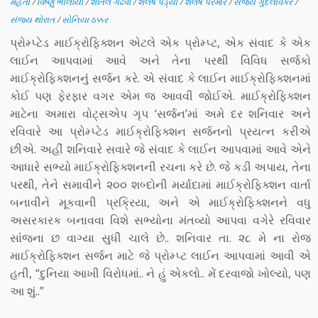
મહેતા
/
વિષ્ણુ ભાલીયા
/
શીતલ ગઢવી
/
શૈલેષ પંડ્યા
/
શૈલેષ પરમાર
/
સંજય ગુંદલાવકર
/
સંજય થોરાત
/
સોનિયા ઠક્કર
પ્રોમ્પ્ટેડ માઈક્રોફિક્શન એટલે એક પ્રોમ્પ્ટ, એક સંવાદ કે એક
લાઈન આપવામાં આવે અને તેના પરથી વિવિધ સર્જકો
માઈક્રોફિક્શનનુંં સર્જન કરે. એ સંવાદ કે લાઈન માઈક્રોફિક્શનમાં
કોઈ પણ ફેરફાર વગર એમ જ આવવી જોઈએ. માઈક્રોફિક્શન
માટેના અમારા વોટ્સએપ ગૃપ ‘સર્જન’માં અમે દર શનિવાર અને
રવિવારે આ પ્રોમ્પ્ટેડ માઈક્રોફિક્શન સર્જનનો પ્રયત્ન કરીએ
છીએ. અહીં શનિવારે સવારે જે સંવાદ કે લાઈન આપવામાં આવે એને
આધારે સભ્યો માઈક્રોફિક્શનની રચના કરે છે. જે કડી અપાય, તેના
પરથી, તેને સમાવીને ૨૦૦ શબ્દોની મર્યાદામાં માઈક્રોફિક્શન વાર્તા
બનાવીને મૂકવાની પ્રક્રિયા, અને એ માઈક્રોફિક્શનને વધુ
અસરકારક બનાવવા વિશે સભ્યોના મંતવ્યો આપવા વગેરે રવિવાર
સાંંજના છ વાગ્યા સુધી ચાલે છે.. શનિવાર તા. ૨૮ મે ના રોજ
માઈક્રોફિક્શન સર્જન માટે જે પ્રોમ્પ્ટ લાઈન આપવામાં આવી એ
હતી, “દુનિયા આખી વિરોધમાં.. ને હું એકલો.. મેં દરવાજો ખોલ્યો, પણ
આ શું..”