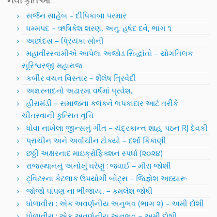
સર્જન સાહેબ – દીપિકાબા પરમાર
ધમ્મપદ – ઋષિકેશ શરણ, અનુ. હર્ષદ દવે, ભાગ ૧
અછાંદસ – પ્રિયંકા સોની
મહાવીરસ્વામીએ આપેલા અજોડ સિદ્ધાંતો – યોગતિલક
સૂરિશ્વરજી મહારાજ
કબીર વચન વિસ્તાર – શૈલેષ ત્રિવેદી
અક્ષરનાદનો અઢારમા વર્ષમાં પ્રવેશ..
હીરામંડી – સમાજના કલંકને ભપકાદાર આર્ટ તરીકે
ચીતરવાની કુત્સિત વૃત્તિ
ધોવા નાખેલા જીન્સનું ગીત – ચંદ્રકાન્ત શાહ; પઠન RJ દેવકી
પ્રાચીન અને અર્વાચીન ટોક્યો – દર્શા કિકાણી
છઠ્ઠી અક્ષરનાદ માઇક્રોફિક્શન સ્પર્ધા (૨૦૨૪)
રાજસ્થાનનું અનોખું ઘરેણું : જવાઈ – મીરા જોશી
ટ્વિટરના કેટલાક ઉપયોગી બોટ્સ – જિજ્ઞેશ અધ્યારૂ
જોજો પાંપણ ના ભીંજાય.. – કમલેશ જોષી
ધોળાવીરા : એક અવર્ણનીય અનુભવ (ભાગ ૨) – અમી દોશી
ધોળાવીરા : એક અવર્ણનીય અનુભવ – અમી દોશી