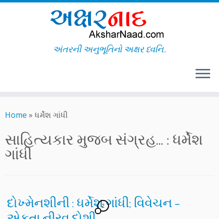
અંતરની અનુભૂતિનો અક્ષર ધ્વનિ..
Skip
to
Home
»
ધર્મેશ ગાંધી
content
સાહિત્યકાર મુજબ સંગ્રહ... :
ધર્મેશ
ગાંધી
દોખ્મેનશીની : ધર્મેશ ગાંધી; વિવેચન –
2
એકતા નીરવ દોશી