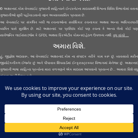
© અક્ષરનાદ.કોમ વેબસાઈટ ગુજરાતી સાહિત્યને ઈન્ટરનેટના માધ્યમથી વિશ્વના વિવિધ વિભાગોમાં વસતા
ગુજરાતીઓ સુધી પહોંચાડવાનો તદ્દન અવ્યાવસાયિક પ્રયાસ છે.
આ વેબસાઈટ પર સંકલિત બધી જ રચનાઓના સર્વાધિકાર રચનાકાર અથવા અન્ય અધિકારધારી
વ્યક્તિ પાસે સુરક્ષિત છે. માટે અક્ષરનાદ પર પ્રસિધ્ધ કોઈ પણ રચના કે અન્ય લેખો કોઈ પણ
સાર્વજનિક લાઈસંસ (જેમ કે GFDL અથવા ક્રિએટીવ કોમન્સ) હેઠળ ઉપલબ્ધ નથી.
વધુ વાંચો ...
અમારા વિશે..
હું, જીજ્ઞેશ અધ્યારૂ, આ વેબસાઈટ અક્ષરનાદ.કોમ ના સંપાદક તરીકે કામ કરૂં છું. વ્યવસાયે મરીન
જીયોટેકનીકલ ઈજનેર છું અને પીપાવાવ શિપયાર્ડમાં ઈન્ફ્રાસ્ટ્રક્ચર વિભાગમાં મેનેજર છું. અક્ષરનાદ
ગુજરાતી ભાષા સાહિત્ય પ્રત્યેના મારા વળગણને એક માધ્યમ આપવાનો પ્રયત્ન છે... અમારા વિશે વધુ
વાંચવા
અહીં ક્લિક કરો...
Secured Site Assurance
· © 2026
Aksharnaad.com
By Jignesh Adhyaru ·
· All Rights Reserved ·
Back to top