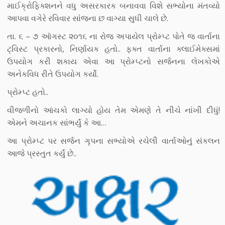
માઈક્રોફિક્શનને વધુ અસરકારક બનાવવા વિશે સભ્યોના મંતવ્યો
આપવા વગેરે રવિવાર સાંંજના છ વાગ્યા સુધી ચાલે છે.
તા. ૬ – ૭ ઑગસ્ટ ૨૦૧૬ ના રોજ અપાયેલ પ્રોમ્પ્ટ પોતે જ વાર્તાના
ટ્વિસ્ટ પ્રકારનો, નિર્ણાયક હતો.. ફક્ત વાર્તાના ક્લાઈમેક્સમાં
ઉપયોગ કરી શકાય એવા આ પ્રોમ્પ્ટનો સર્જનના લેખકોએ
અનેકવિધ રીતે ઉપયોગ કર્યો.
પ્રોમ્પ્ટ હતો..
વીજળીનો આંચકો લાગ્યો હોય તેમ એમણે તે નીચે નાંખી દીધું!
એમને અચાનક સાંભર્યું કે આ…
આ પ્રોમ્પ્ટ પર સર્જન ગૃપના સભ્યોએ રચેલી વાર્તાઓનું સંકલન
આજે પ્રસ્તુત કર્યું છે..