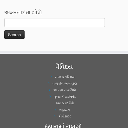
અક્ષરનાદમા શોધો
વૈવિધ્ય
સંપાદક પરિચય
વાચકોને આમંત્રણ
આપણા સામયિકો
ગુજરાતી ટાઈપપેડ
અક્ષરનાદ વિશે
સહાયતા
કોપીરાઈટ
ધ્યાનમાં રાખશો..