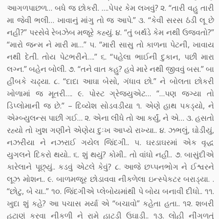
આગળપાછળ… બધે જ છોકરી. ….પેપર કેમ લખવું? ૨. “તારી વહુ તારી
મા જેવી ભલી… ખાવાનું માંગુ તો જ આપે.” ૩. “કેવી સરસ ઠંડી લૂ છે
નહી?” પરસેવે રેબઝેબ મજૂરે કહ્યું. ૪. “તું બર્થડે કેમ નથી ઉજવતો?”
“મારો જન્મ ને મારી મા…” ૫. “મારી સાસુ તો કાળના પેટની, ખાવાય
નથી દેતી. તોય પેટભરીને….” ૬. “પહેલા ભાઈની દુકાન, પછી મારા
લગ્ન.” બહેન બોલી. ૭. “તને વાત કહુ? હવે મારે નથી જીવવું બસ.” બા
હીંબકે ચઢ્યા. ૮. “દાદા આઘા બેસો, ગંધાવ છો.” ને બોલતા છોકરી
ખોળામાં જ મૂતરી…. ૯. પોસ્ટ ગ્રેજ્યુએટ… “…પણ જગ્યા તો
ડિપ્લોમાની જ છે.” – દિવ્યેશ સોડવડીયા ૧. એણે હાથ પકડ્યો, ને
એમ્બ્યુલન્સ પાછી ગઈ… ૨. એના લીધે તો આ કર્યું, ને એ… ૩. હસતો
રહ્યો તો ખુશ ગણીને એણેય દુઃખ આપ્યે રાખ્યા.. ૪. ઝભલું, ઘોડીયું,
નઝરીયા ને નઝરાઈ ગયેલ જિંદગી.. ૫. ઘરડાઘરમાં એક વૃદ્ધ
યુગલને દિકરો થયો.. ૬. શું થયું? કોમી.. તો વાંધો નહીં.. ૭. બાસુંદીએ
કારેલાને પૂછ્યું.. કડવું એટલે કેવું? ૮. આજે છપ્પનભોગ ને ઈશ્વરને
લૂઝ મોશન.. ૯. બાળમજૂર છોડાવવા નીકળેલા ઇન્સ્પેકટર બરાડ્યા. .
“છોટુ, બે ચા..” ૧૦. જિંદગીએ પ્લેબોયમાંથી પે બોય બનાવી દીધો.. ૧૧.
ખુદા શું કહે? આ પચાસ મર્યા એ “બચાવો” કહેતા હતા.. ૧૨. શબરી
હટાણું કરવા નીકળી ને રામે હાટડી ઉઘાડી.. ૧૩. લોહી નીંગળતું