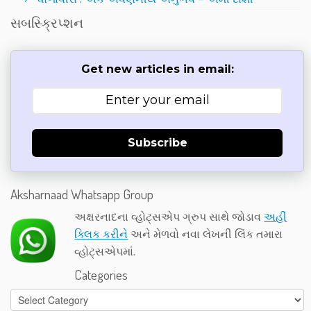
સબસ્ક્રિપ્શન
Get new articles in email:
Subscribe
Aksharnaad Whatsapp Group
અક્ષરનાદના વ્હોટ્સએપ ગ્રુપ સાથે જોડાવ
અહીં
ક્લિક કરીને
અને મેળવો નવા લેખની લિંક તમારા
વ્હોટ્સએપમાં.
Categories
Categories