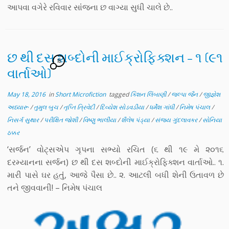
આપવા વગેરે રવિવાર સાંંજના છ વાગ્યા સુધી ચાલે છે..
છ થી દસ શબ્દોની માઈક્રોફિક્શન – ૧ (૯૧
16
વાર્તાઓ)
May 18, 2016
in
Short Microfiction
tagged
કિશન લિંબાણી
/
જલ્પા જૈન
/
જીજ્ઞેશ
અધ્યારૂ
/
તુમુલ બુચ
/
તૃપ્તિ ત્રિવેદી
/
દિવ્યેશ સોડવડીયા
/
ધર્મેશ ગાંધી
/
નિમેષ પંચાલ
/
નિસર્ગ સુથાર
/
પરીક્ષિત જોશી
/
વિષ્ણુ ભાલીયા
/
શૈલેષ પંડ્યા
/
સંજય ગુંદલાવકર
/
સોનિયા
ઠક્કર
‘સર્જન’ વોટ્સએપ ગૃપના સભ્યો રચિત (૬ થી ૧૯ મે ૨૦૧૬
દરમ્યાનના સર્જન) છ થી દસ શબ્દોની માઈક્રોફિક્શન વાર્તાઓ.. ૧.
મારી પાસે ઘર હતુંં, આજે પૈસા છે.. ૨. આટલી બધી શેની ઉતાવળ છે
તને જીવવાની! – નિમેષ પંચાલ