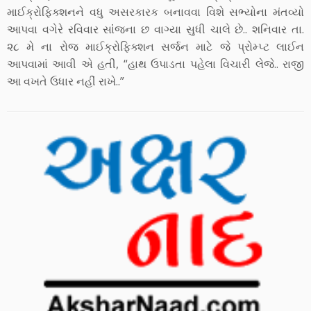
માઈક્રોફિક્શનને વધુ અસરકારક બનાવવા વિશે સભ્યોના મંતવ્યો
આપવા વગેરે રવિવાર સાંંજના છ વાગ્યા સુધી ચાલે છે.. શનિવાર તા.
૨૮ મે ના રોજ માઈક્રોફિક્શન સર્જન માટે જે પ્રોમ્પ્ટ લાઈન
આપવામાં આવી એ હતી, “હાથ ઉપાડતા પહેલા વિચારી લેજે.. રાજી
આ વખતે ઉધાર નહીં રાખે..”