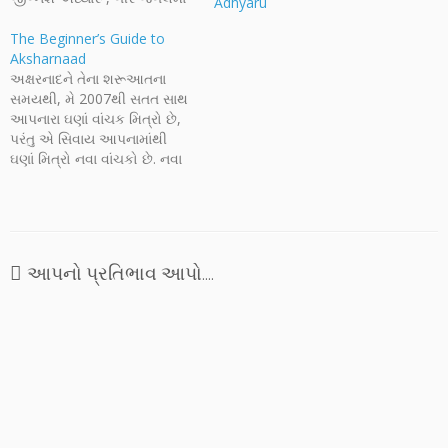
Adhyaru
એક રવિવાર (ફોટોગ્રાફ્સ) -
Jignesh Adhyaru , વગેરે પોસ્ટ
The Beginner’s Guide to
અંતર્ગત લખ્યું હતું. પરંતુ જેટલો
Aksharnaad
પ્રતિભાવ "કાના" ના ડાયરાને
અક્ષરનાદને તેના શરૂઆતના
મળ્યો છે એ જોઈને હૈયુ ખરેખર
સમયથી, મે 2007થી સતત સાથ
આનંદથી ભરાઈ જાય છે. અમે…
આપનારા ઘણાં વાંચક મિત્રો છે,
પરંતુ એ સિવાય આપનામાંથી
ઘણાં મિત્રો નવા વાંચકો છે. નવા
મિત્રોને આ સુંદર પ્રવૃત્તિને
સમજવા અને અનેક સુંદર
અનન્ય કૃતિઓ વાંચવાના કાર્યમાં
મદદરૂપ થવાનો ઉદ્દેશ લઈને મેં
આ મિત્રો માટે મદદરૂપ એક
આપનો પ્રતિભાવ આપો....
માર્ગદર્શિકા બનાવી છે, આ
પધ્ધતિસરની…