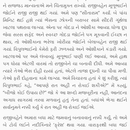
ને સજ્જડ માન્યતાએ મને ચિંતામુક્ત રાખ્યો. રાજીબહેન મૂળૂભાઈને
જોઈને રાજી રાજી થઈ ગયાં. અમે પણ “સીતારામ” કર્યાં. બે પાંચ
મિનિટ થઈ હશે ત્યાં ભેંસના ઝોકની બરાબર સામે સીંદરી ગૂંથેલા
ખાટલા પથરાવા લાગ્યા. એના પર ગોદડા ને ઓશીકા આવ્યા. ધોળા દૂધ
જેવા સરસ સફેદ અને સ્વચ્છ ગોદડા જોઈને પગ મૂકવાની ઈચ્છા ન
થાય, તો ઓશીકાના ભરેલા ખોરીયા જોઈને બેલાબહેન રાજી થઈ
ગયાં. વિપુલભાઈનો કેમેરો ફરી ઝળક્યો અને ઓશીકાને કંડારી ગયો.
ખાટલાઓ પર અમે લંબાવ્યું. મૂળૂભાઈ પાણી લઈ આવ્યાં, અમે હાથ
પગ ધોયા એટલી વારમાં તો રાજીબેને ચા બનાવી દીધી. અમે આવ્યા
ત્યારે તેઓ ભેંસ દોહી રહ્યાં હતાં, એટલે તાજા દૂધની ચા પીવા મળી.
તેઓ ફરી દોહવાના કામે લાગ્યા. અમે વિચારતા હતાં કે શું કરીશું, ત્યાં
વિપુલભાઈ કહે, “આપણે રાત અહીં ન રોકાઈ શકીએ?” મેં કહ્યું,
“બીજો કોઈ ઉપાય છે?” જો કે આ શબ્દો મજબૂરીના નહીં, આનંદના
અગાધ સાગરમાં તરવા મળવાનું હતું તેના હતાં. બધાંએ ભેગા થઈને
સર્વાનુમતે નક્કી કર્યું કે રાત અહીં જ રોકાઈ જઈએ.
રાજીબહેને અમારા બધા માટે જમવાનું બનાવવાનું નક્કી કર્યું, તો અમે
બે ટોર્ચ લઈને નદીકિનારે ‘ફ્રેશ’ થવા ગયા. વારાફરથી બધા જઈ