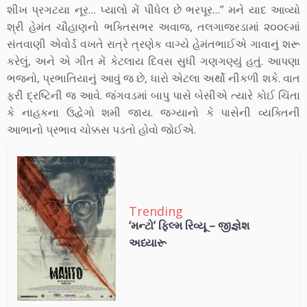
શીખ પ્રગટયા નૂર… પ્યાલો મેં પીધેલ છે ભરપૂર…” મને યાદ આવ્યો
શ્રી હેમંત ચૌહાણનો ભક્તિસભર અવાજ, તલગાજરડામાં ૨૦૦૯માં
સંતવાણી એવોર્ડ વખતે રાત્રે ત્રણેક વાગ્યે હેમંતભાઈએ ગાવાનું શરૂ
કરેલું, અને એ ગીત મેં કેટલાય દિવસ સુધી ગણગણ્યું હતું. આપણા
ભજનો, પ્રભાતિયાનું આવું જ છે, ધારો એટલા અર્થો નીકળી શકે. વાત
ફરી દ્રષ્ટિની જ આવે. જંગવડમાં બાપુ પાસે બેસીએ ત્યારે કોઈ ચિંતા
કે નાહકના ઉદ્વેગો શમી જાય. જગ્યાનો કે પાસેની વ્યક્તિની
આભાનો પ્રભાવ ચોક્કસ પડતો હોવો જોઈએ.
Trending
‘મન્ટો’ ફિલ્મ રિવ્યૂ – જીજ્ઞેશ
અધ્યારૂ