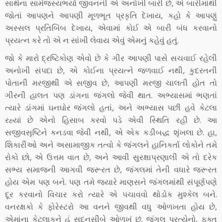
સાથેના સામંજસ્યભર્યા જીવનની એ અનોખી બારી છે, એ બારીમાંથી
જોતાં આપણને આપણી મૂળભૂત પ્રકૃતિ દેખાય, કહો કે આપણું
અસ્સલ પ્રતિબિંબ દેખાય, એવામાં કોઈ એ બારી બંધ કરવાનો
પ્રયત્ન કરે તો એ ન સાંખી લેવાય એવું એમનું કહેવું હતું.
જો કે મારો દ્રષ્ટિકોણ એવો છે કે ગીર આપણી પાસે સચવાઈ રહેલી
અનોખી સંપદા છે, એ કોઈના પ્રયત્ને જળવાઈ નથી, કુદરતની
પોતાની મરજીથી એ સજીવ છે, આપણી મરજી ચાલતી હોત તો
ગીરની હાલત પણ ડાંગના જંગલો જેવી થાત. અભ્યાસમાં ભણતાં
ત્યારે ડાંગમાં ઘનઘોર જંગલો હતાં, અને અભ્યાસ પછી હવે કેટલા
રહ્યાં છે એનો હિસાબ કરવો પડે એવી સ્થિતિ રહી છે. આ
સજીવસૃષ્ટિને કનડવા જેવી નથી, એ એક કડીબદ્ધ શૃંખલા છે. હા,
શિકારીઓ અને અસામાજીક તત્વો કે જંગલને હાનિકર્તા લોકોને તમે
રોકો છો, એ ઉત્તમ વાત છે, અને આવી સુરક્ષાપ્રણાલી એ તો દરેક
સભ્ય સમાજની આગવી જરૂરત છે, જંગલમાં તેની વધારે જરૂરત
હોય એમ પણ બને. પણ તમે જ્યારે માણસને જંગલમાંથી સંપૂર્ણપણે
દૂર કરવાનો વિચાર કરો ત્યારે એ પચાવવો થોડોક મુશ્કેલ બને.
વનરક્ષકો કે ફોરેસ્ટરો આ વનને જીવથી વધુ ઓળખતા હોય છે,
એમાંના કેટલાકને હું સદનસીબે ઓળખું છું. જંગલ પ્રત્યેનો, ફક્ત