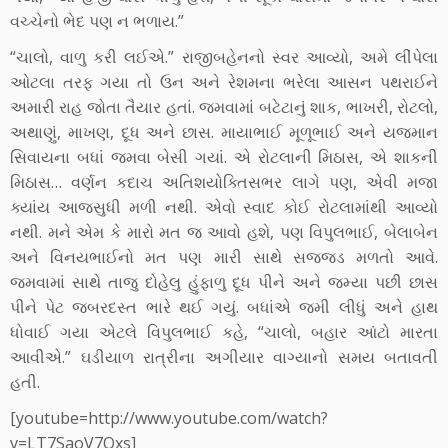
વચ્ચેનો ભેદ પણ ન ભળાય.”
“ચાલો, વાળુ કરી લઈએ.” રાજીબહેનનો સ્વર આવ્યો, અમે લીંપેલા
ઓટલા તરફ ગયા તો ઉન અને રેશમના ભરેલા આસન પથરાઈને
અમારી રાહ જોતા તૈયાર હતાં. જમવામાં બટેટાનું શાક, ભાખરી, રોટલો,
અથાણું, માખણ, દૂધ અને છાસ. માયાભાઈ મૂળૂભાઈ અને યજમાન
સિવાયના બધાં જમવા બેસી ગયાં. એ રોટલાની મિઠાસ, એ શાકની
મિઠાસ… વર્ણન કદાચ અતિશયોક્તિસભર લાગે પણ, એવી મજા
ક્યાંય આજસુધી મળી નથી. એવો સ્વાદ કોઈ રોટલામાંથી આવ્યો
નથી. મને એમ કે મારો મત જ આવો હશે, પણ વિપુલભાઈ, બેલાબેન
અને વિનયભાઈનો મત પણ મારી સાથે સજ્જડ મળતો આવે.
જમવામાં સાથે તાજુ દોહેલુ હુંફાળુ દૂધ પીને અને જમ્યા પછી છાસ
પીને પેટ જબરદસ્ત ભારે થઈ ગયું. બધાંએ જમી લીધું અને હાથ
ધોવાઈ ગયા એટલે વિપુલભાઈ કહે, “ચાલો, બહાર આંટો મારતા
આવીએ.” ઘડીયાળ રાત્રીના અગીયાર વાગ્યાનો સમય બતાવતી
હતી.
[youtube=http://www.youtube.com/watch?
v=LT7SaoV7Qxs]