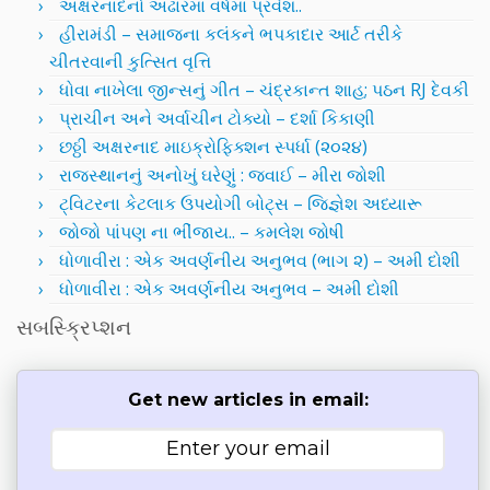
અક્ષરનાદનો અઢારમા વર્ષમાં પ્રવેશ..
હીરામંડી – સમાજના કલંકને ભપકાદાર આર્ટ તરીકે
ચીતરવાની કુત્સિત વૃત્તિ
ધોવા નાખેલા જીન્સનું ગીત – ચંદ્રકાન્ત શાહ; પઠન RJ દેવકી
પ્રાચીન અને અર્વાચીન ટોક્યો – દર્શા કિકાણી
છઠ્ઠી અક્ષરનાદ માઇક્રોફિક્શન સ્પર્ધા (૨૦૨૪)
રાજસ્થાનનું અનોખું ઘરેણું : જવાઈ – મીરા જોશી
ટ્વિટરના કેટલાક ઉપયોગી બોટ્સ – જિજ્ઞેશ અધ્યારૂ
જોજો પાંપણ ના ભીંજાય.. – કમલેશ જોષી
ધોળાવીરા : એક અવર્ણનીય અનુભવ (ભાગ ૨) – અમી દોશી
ધોળાવીરા : એક અવર્ણનીય અનુભવ – અમી દોશી
સબસ્ક્રિપ્શન
Get new articles in email: