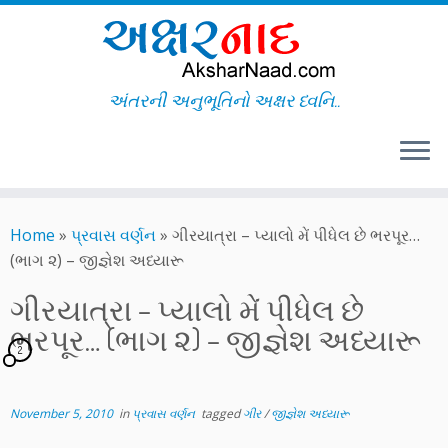
અંતરની અનુભૂતિનો અક્ષર ધ્વનિ..
Skip
to
Home
»
પ્રવાસ વર્ણન
»
ગીરયાત્રા – પ્યાલો મેં પીધેલ છે ભરપૂર…
content
(ભાગ ૨) – જીજ્ઞેશ અધ્યારૂ
ગીરયાત્રા – પ્યાલો મેં પીધેલ છે
ભરપૂર… (ભાગ ૨) – જીજ્ઞેશ અધ્યારૂ
2
November 5, 2010
in
પ્રવાસ વર્ણન
tagged
ગીર
/
જીજ્ઞેશ અધ્યારૂ