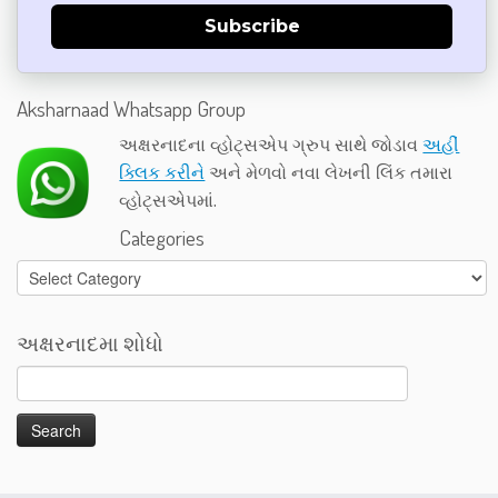
Subscribe
Aksharnaad Whatsapp Group
અક્ષરનાદના વ્હોટ્સએપ ગ્રુપ સાથે જોડાવ
અહીં
ક્લિક કરીને
અને મેળવો નવા લેખની લિંક તમારા
વ્હોટ્સએપમાં.
Categories
Categories
અક્ષરનાદમા શોધો