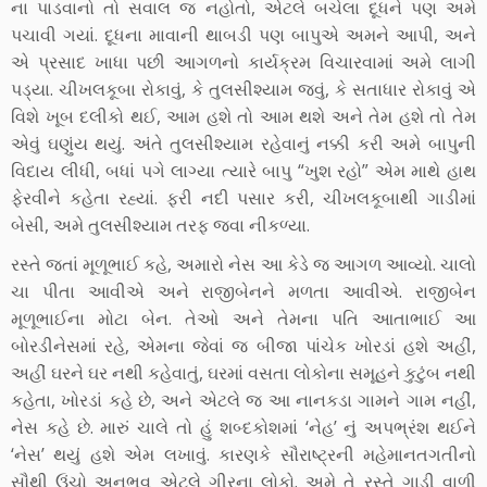
ના પાડવાનો તો સવાલ જ નહોતો, એટલે બચેલા દૂધને પણ અમે
પચાવી ગયાં. દૂધના માવાની થાબડી પણ બાપુએ અમને આપી, અને
એ પ્રસાદ ખાધા પછી આગળનો કાર્યક્રમ વિચારવામાં અમે લાગી
પડ્યા. ચીખલકૂબા રોકાવું, કે તુલસીશ્યામ જવું, કે સતાધાર રોકાવું એ
વિશે ખૂબ દલીકો થઈ, આમ હશે તો આમ થશે અને તેમ હશે તો તેમ
એવું ઘણુંય થયું. અંતે તુલસીશ્યામ રહેવાનું નક્કી કરી અમે બાપુની
વિદાય લીધી, બધાં પગે લાગ્યા ત્યારે બાપુ “ખુશ રહો” એમ માથે હાથ
ફેરવીને કહેતા રહ્યાં. ફરી નદી પસાર કરી, ચીખલકૂબાથી ગાડીમાં
બેસી, અમે તુલસીશ્યામ તરફ જવા નીકળ્યા.
રસ્તે જતાં મૂળૂભાઈ કહે, અમારો નેસ આ કેડે જ આગળ આવ્યો. ચાલો
ચા પીતા આવીએ અને રાજીબેનને મળતા આવીએ. રાજીબેન
મૂળૂભાઈના મોટા બેન. તેઓ અને તેમના પતિ આતાભાઈ આ
બોરડીનેસમાં રહે, એમના જેવાં જ બીજા પાંચેક ખોરડાં હશે અહીં,
અહીં ઘરને ઘર નથી કહેવાતું, ઘરમાં વસતા લોકોના સમૂહને કુટુંબ નથી
કહેતા, ખોરડાં કહે છે, અને એટલે જ આ નાનકડા ગામને ગામ નહીં,
નેસ કહે છે. મારું ચાલે તો હું શબ્દકોશમાં ‘નેહ’ નું અપભ્રંશ થઈને
‘નેસ’ થયું હશે એમ લખાવું. કારણકે સૌરાષ્ટ્રની મહેમાનતગતીનો
સૌથી ઉંચો અનુભવ એટલે ગીરના લોકો. અમે તે રસ્તે ગાડી વાળી