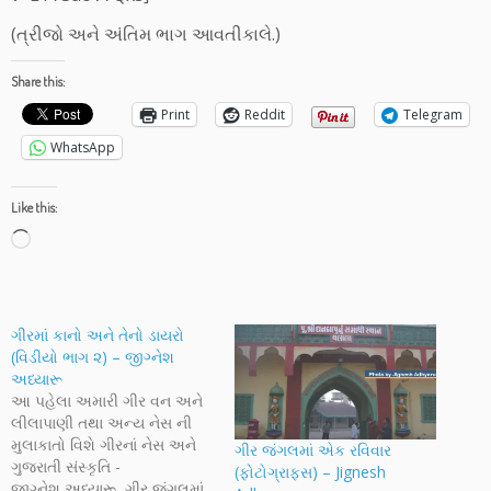
(ત્રીજો અને અંતિમ ભાગ આવતીકાલે.)
Share this:
Print
Reddit
Telegram
WhatsApp
Like this:
Loading…
ગીરમાં કાનો અને તેનો ડાયરો
(વિડીયો ભાગ ૨) – જીગ્નેશ
અધ્યારૂ
આ પહેલા અમારી ગીર વન અને
લીલાપાણી તથા અન્ય નેસ ની
મુલાકાતો વિશે ગીરનાં નેસ અને
ગીર જંગલમાં એક રવિવાર
ગુજરાતી સંસ્કૃતિ -
(ફોટોગ્રાફ્સ) – Jignesh
જીગ્નેશ અધ્યારૂ, ગીર જંગલમાં