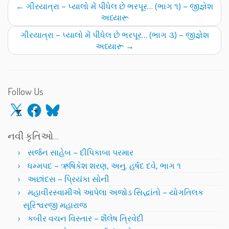
←
ગીરયાત્રા – પ્યાલો મેં પીધેલ છે ભરપૂર… (ભાગ ૧) – જીજ્ઞેશ
અધ્યારૂ
ગીરયાત્રા – પ્યાલો મેં પીધેલ છે ભરપૂર… (ભાગ ૩) – જીજ્ઞેશ
અધ્યારૂ
→
Follow Us
X
Facebook
Bluesky
નવી કૃતિઓ…
સર્જન સાહેબ – દીપિકાબા પરમાર
ધમ્મપદ – ઋષિકેશ શરણ, અનુ. હર્ષદ દવે, ભાગ ૧
અછાંદસ – પ્રિયંકા સોની
મહાવીરસ્વામીએ આપેલા અજોડ સિદ્ધાંતો – યોગતિલક
સૂરિશ્વરજી મહારાજ
કબીર વચન વિસ્તાર – શૈલેષ ત્રિવેદી