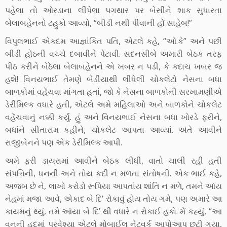
પહેલા તો ઓરડાના લીંપેલા પગથાર પર બેસીને શાક સુધારતા
બેલાબહેનનો ટહુકો આવ્યો, “બીડી નથી પીવાની હોં સાહેબ!”
વિપુલભાઈ એકદમ આજ્ઞાંકિત પતિ, એટલે કહે, “ઓ.કે” અને પછી
બીડી હોઠની વચ્ચે દબાવીને પેટાવી. સદનસીબે અમારી બેઠક તરફ
પીઠ કરીને બેઠેલા બેલાબહેનને એ ખબર ન પડી, કે કદાચ ખબર જ
હશે! વિનયભાઈ તેમણે બેડીયાથી લીધેલી ચોકલેટો નેસના બધા
બાળકોમાં વહેંચવા માંગતા હતાં, જો કે નેસના બાળકોની સરખામણીએ
ડેરીમિલ્ક વધારે હતી, એટલે અમે મહિલાઓ અને બાળકોને ચોકલેટ
વહેંચવાનું નક્કી કર્યું. હું અને વિનયભાઈ નેસના બધા ખોરડે ફરીને,
બધાંને સીતારામ કહીને, ચોકલેટ આપતા આવ્યાં. અંતે આવીને
રાજીબેનને પણ એક ડેરીમિલ્ક આપી.
અમે ફરી ડાયરામાં આવીને બેઠક લીધી, વાતો ચાલી રહી હતી
સંપત્તિની, ધનની અને તોય કદી ન મળતા સંતોષની. એક ભાઈ કહે,
અજબ છે ને, લાખો કરોડો રૂપિયા આપતાંય શાંતિ ન મળે, તમને આંય
નેહમાં મજા આવે, એકાદ બે દિ’ રોકાવું હોય તોય ગમે, પણ અમારે આ
કાયમનું થ્યું, તમે આંયા બે દિ’ થી વધારે ન રોકાઈ હકો. મેં કહ્યું, “આ
વનની હદમાં પ્રવેશ્યા એટલે મોબાઈલ નેટવર્ક આપોઆપ છૂટી ગયા,