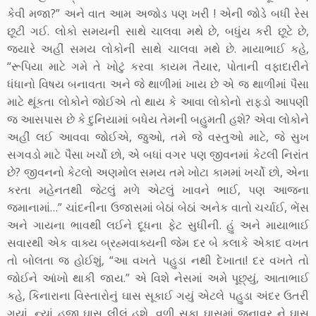
કેવી મજા?” અને વાત આમ અજોડ પણ ખરી ! એની જોડે બધી રેસ
છૂટી ગઈ. લોકો સમયની સાથે ચાલવા મથે છે, બધુંય કરી છૂટે છે,
જ્યારે અહીં સમય લોકોની સાથે ચાલવા મથે છે. માયાભાઈ કહે,
“રૂપિયા માટે ગમે તે ખોટું કરવા કાયમ તૈયાર, પોતાની વફાદારીને
ધંધાનો વિષય બનાવતા અને જે થાળીમાં ખાય છે એ જ થાળીમાં પૈસા
માટે થૂંકતા લોકોને જોઈએ તો થાય કે આવા લોકોનો રાફડો આપણી
જ આસપાસ છે કે દુનિયામાં બધેય તેમની બહુમતી હશે? એવા લોકોને
અહીં લઈ આવવા જોઈએ, જુઓ, તમે જે વસ્તુઓ માટે, જે સુખ
સગવડો માટે પૈસા ખર્ચો છો, એ બધાં વગર પણ જીવનમાં કેટલી નિરાંત
છે? જીવનનો કેટલો અણમોલ સમય તમે ખોટા કામમાં ખર્ચો છો, એના
કરતા મહેનતથી જેટલું મળે એટલું ખાવને ભાઈ, પણ આજના
જમાનામાં…” ચાંદનીના ઉજાસમાં બેઠાં બેઠાં અનેક વાતો ચર્ચાઈ, ભેંસ
અને ગાયના ભાવથી લઈને દૂધના ફેટ સુધીની. હું અને માયાભાઈ
સવારથી એક વાક્ય બ્રહ્મવાક્યની જેમ દર બે કલાકે એકાદ વખત
તો બોલતા જ હોઈશું, “આ વખતે પહુડા નથી દેખાતા! દર વખતે તો
જોઈને આંખો થાકી જાય.” એ વિશે નેસમાં અમે પૂછ્યું, આતાભાઈ
કહે, કિનારાના વિસ્તારોનું ઘાસ સૂકાઈ ગયું એટલે પહુડા અંદર ઉતરી
ગયાં, ન્યાં હજી ઘાસ લીલું હશે, વળી સૂકા ઘાસમાં જનાવર ને ઘાસ