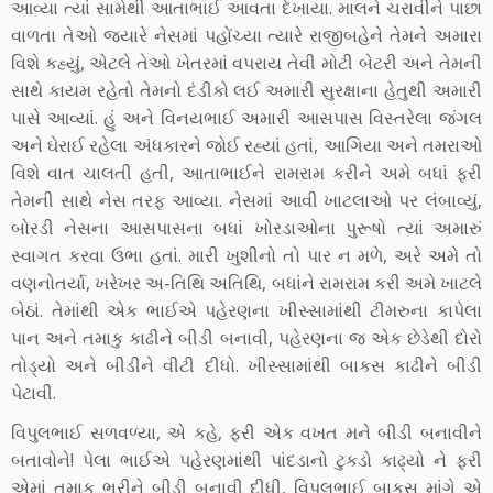
આવ્યા ત્યાં સામેથી આતાભાઈ આવતા દેખાયા. માલને ચરાવીને પાછા
વાળતા તેઓ જ્યારે નેસમાં પહોંચ્યા ત્યારે રાજીબહેને તેમને અમારા
વિશે કહ્યું, એટલે તેઓ ખેતરમાં વપરાય તેવી મોટી બેટરી અને તેમની
સાથે કાયમ રહેતો તેમનો દંડીકો લઈ અમારી સુરક્ષાના હેતુથી અમારી
પાસે આવ્યાં. હું અને વિનયભાઈ અમારી આસપાસ વિસ્તરેલા જંગલ
અને ઘેરાઈ રહેલા અંધકારને જોઈ રહ્યાં હતાં, આગિયા અને તમરાઓ
વિશે વાત ચાલતી હતી, આતાભાઈને રામરામ કરીને અમે બધાં ફરી
તેમની સાથે નેસ તરફ આવ્યા. નેસમાં આવી ખાટલાઓ પર લંબાવ્યું,
બોરડી નેસના આસપાસના બધાં ખોરડાઓના પુરૂષો ત્યાં અમારું
સ્વાગત કરવા ઉભા હતાં. મારી ખુશીનો તો પાર ન મળે, અરે અમે તો
વણનોતર્યા, ખરેખર અ-તિથિ અતિથિ, બધાંને રામરામ કરી અમે ખાટલે
બેઠાં. તેમાંથી એક ભાઈએ પહેરણના ખીસ્સામાંથી ટીમરુના કાપેલા
પાન અને તમાકુ કાઢીને બીડી બનાવી, પહેરણના જ એક છેડેથી દોરો
તોડ્યો અને બીડીને વીટી દીધો. ખીસ્સામાંથી બાકસ કાઢીને બીડી
પેટાવી.
વિપુલભાઈ સળવળ્યા, એ કહે, ફરી એક વખત મને બીડી બનાવીને
બતાવોને! પેલા ભાઈએ પહેરણમાંથી પાંદડાનો ટુકડો કાઢ્યો ને ફરી
એમાં તમાકુ ભરીને બીડી બનાવી દીધી, વિપુલભાઈ બાકસ માંગે એ