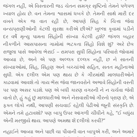
જંગલ નહીં, એ વિસ્તારની જડ ચેતન સમગ્ર સૃષ્ટિનો તેમને પળેપળ
ખ્યાલ હોય છે. વન તેમના શ્વાસમાં ધબકે છે. તેમની સાથે મારી દર
વખતે એક જ વાત રહી છે, આપણે સિહ કે ચિત્તા જેવા
વન્યપ્રાણીઓની કેટલી સુરક્ષા કરીએ છીએ? ખુલ્લા કૂવામાં પડીને
દર વર્ષે મૃત્યુ પામતા સિંહોની સંખ્યા કેટલી હશે? જંગલ બહાર
નીકળીને આસપાસના ગામોમાં ભટકતા સિંહો વિશે શું? અરે છેક
રાજુલા પાસે આવેલા ભેરાઈ – રામપરા સુધી સિંહોના પરિવારો જોવામાં
આવ્યા છે, અને એ પણ અલ્લક દલ્લક નહીં, છ ને સાતની
સંખ્યાઓમાં, સિંહ, સિંહણ અને બચ્ચાંઓ સહિત, સતત મહીનાઓ
સુધી. એક દલીલ એમ પણ થાય છે કે ગીરમાંથી માલધારીઓને
કાઢવામાં આવશે તો ગાય ભેંસ જેવા જાનવરોને અભાવે સિહોની વસ્તી
પર પણ અસર પડશે. પણ એ બધી કારણ વગરની ને ન ચર્ચવા જેવી
વાતો છે, હું કહું છું માલધારીઓ અને નેસવાસીઓ ગીરનો પ્રાણ છે, એ
ફક્ત લોકો નથી, આપણી સચવાઈ રહેલી પેઢીઓ જૂની સંસ્કૃતિ છે.
એમને તમે હટાવશો? પણ બાપુ ઉપર આંગળી ચીંધીને કહે, “ઈ બધુંય
એની મરજીયે થાય. આપણે અમથા શેં દલીલો કરવી?”
નહાઈને આવ્યા અને પાછી ચા પીવાની વાત બાપુએ કરી, અને અમારે