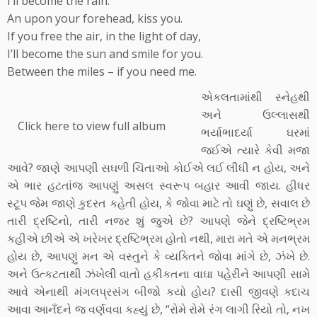
I’ll become the rain.
An upon your forehead, kiss you.
If you free the air, in the light of day,
I’ll become the sun and smile for you.
Between the miles – if you need me.
એકલતામાંથી સ્નેહથી
અને ઉલ્લાસથી
Click here to view full album
ભર્યાભાદર્યા ઘરમાં
જઈએ ત્યારે કેવી મજા
આવે? જાણે આપણી સઘળી ચિંતાઓ કોઈએ લઈ લીધી ન હોય, અને
એ ભાર હટતાંજ આપણું અસલ સ્વરૂપ બહાર આવી જાય. હીધર
સ્ટૂપ જેમ જાણે કુદરત કહેતી હોય, કે જોવા માટે તો ઘણું છે, સવાલ છે
તારી દ્રષ્ટિનો, તારી નજર શું જુએ છે? આપણે જેને દ્રષ્ટિભ્રમ
કહીએ છીએ એ ખરેખર દ્રષ્ટિભ્રમ હોતો નથી, મારા મતે એ મનભ્રમ
હોય છે, આપણું મન એ વસ્તુને કે વ્યક્તિને જોવા માંગે છે, ઝંખે છે.
અને ઉત્કટતાથી ઝંખેલી વાતો હકીકતના વાઘા પહેરીને આપણી સામે
આવે એનાથી મંગલપ્રસંગ બીજો કયો હોય? દાસી જીવણે કદાચ
આવા આનઁદને જ વર્ણવવા કહ્યું છે, “રોમે રોમે રંગ લાગી રિયો તો‚ નખ