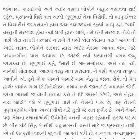
જંગલમાં કાયદાઓ અને અંદર વસતા લોકોને બહાર વસાવવા થઈ
રહેલા પ્રયત્નો વિશે વાત ચાલી. મૂળૂભાઈ તેના વિરોધી, તો બાપુ ઈશ્વર
તે વિચારીને જ કરાવતો હોય એમ સમજાવતા રહ્યાં. બાપુ કહે, “બધી
વસ્તુની મરજાદ હોય ન્યાં લગી હારૂ લાગે, તમે ઈની મરજાદ તોડો તો
પછી કોય તમારી મરજાદ ન રાખે ને પસી કોય કોયના નય.” જંગલની
અંદર વસતા લોકોને સરકાર દ્વારા અંદર નેસમાં આવવા જવા માટે
પરવાનગીના પાસ અપાયા છે, એટલે ત્યાં પરવાનગી વગર જવું
અશક્ય છે, મૂળૂભાઈ કહે, “મારી ઈ જનમભોમકા, અમે ન્યાં ર્યા,
નાનેથી મોટા થ્યાં, આટલા વરહ માલ સરાયવા, ને પસી ભણવા રાજુલા
આવીને ર્યા, હવે કો’ક અમને અમારે ગામ, નેહમાં જાતા રોકે, તો કેમ
હાલે? બધાંય ગામ છોડીને શે’રમાં કમાવા નથ જાતા? ઈ બધાંયને જે’દી
એના ગામમાં જાવાની મનાય કરો તે દી’ અમને કે’જો, અમે નેહમાં
નય જાયે.” જો કે મૂળૂભાઈ પાસે તો નેસનો પાસ છે, પણ તેમનો
પુણ્યપ્રકોપ એવા અન્ય લોકો માટે હતો જે સંત ફકીર છે, અને તેમને
પણ તેમના સ્થાનોએથી ઉવેખીને વનની બહાર રહેવાની ફરજ પડાય
છે. ગીર કાંઈ સિંહ કે સૌથી વધુ મગરની વસ્તી માટે જ પ્રખ્યાત નથી,
એ તો ઉત્ક્રાંતિવાદની જીવતી જાગતી કડી છે, માનવના વન્યજીવન