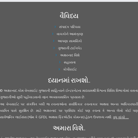
વૈવિધ્ય
સંપાદક પરિચય
વાચકોને આમંત્રણ
આપણા સામયિકો
ગુજરાતી ટાઈપપેડ
અક્ષરનાદ વિશે
સહાયતા
કોપીરાઈટ
ધ્યાનમાં રાખશો..
© અક્ષરનાદ.કોમ વેબસાઈટ ગુજરાતી સાહિત્યને ઈન્ટરનેટના માધ્યમથી વિશ્વના વિવિધ વિભાગોમાં વસતા
ગુજરાતીઓ સુધી પહોંચાડવાનો તદ્દન અવ્યાવસાયિક પ્રયાસ છે.
આ વેબસાઈટ પર સંકલિત બધી જ રચનાઓના સર્વાધિકાર રચનાકાર અથવા અન્ય અધિકારધારી
વ્યક્તિ પાસે સુરક્ષિત છે. માટે અક્ષરનાદ પર પ્રસિધ્ધ કોઈ પણ રચના કે અન્ય લેખો કોઈ પણ
સાર્વજનિક લાઈસંસ (જેમ કે GFDL અથવા ક્રિએટીવ કોમન્સ) હેઠળ ઉપલબ્ધ નથી.
વધુ વાંચો ...
અમારા વિશે..