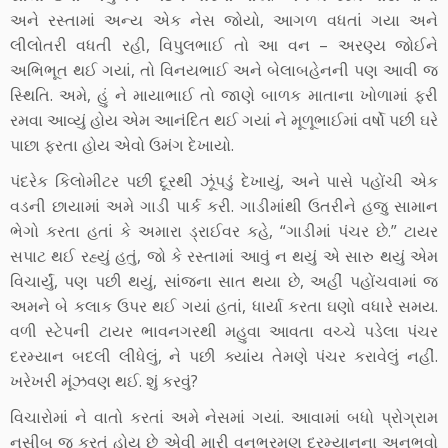
અને રસ્તામાં અન્ય એક નેસ જોયો, આગળ વધતાં ગયા અને
લીલોતરી વધતી રહી, વિપુલભાઈ તો આ વન – અરણ્ય જોઈને
અભિભૂત થઈ ગયાં, તો વિનયભાઈ અને બેલાબહેનની પણ આવી જ
સ્થિતિ. અમે, હું ને માયાભાઈ તો જાણે બાળક માતાના ખોળામાં ફરી
રમવા આવ્યું હોય એમ આનંદિત થઈ ગયાં ને મૂળૂભાઈમાં વર્ષો પછી ઘરે
પાછા ફરતા હોય એવો ઉમંગ દેખાયો.
પંદરેક કિલોમીટર પછી દૂરથી ઝૂંપડું દેખાયું, અને પાસે પહોંચી એક
વડની છાયામાં અમે ગાડી પાર્ક કરી. ગાડીમાંથી ઉતરીને હજુ સામાન
ભેગો કરતા હતાં કે અમારા ડ્રાઈવર કહે, “ગાડીમાં પંચર છે.” ટાયર
સપાટ થઈ રહ્યું હતું, જો કે રસ્તામાં આવું ન થયું એ સારુ થયું એમ
વિચાર્યું, પણ પછી થયું, સાંજના સાત થયા છે, અહીં પહોંચવામાં જ
અમને બે કલાક ઉપર થઈ ગયાં હતાં, ધાર્યા કરતા ઘણો વધારે સમય.
વળી સ્ટેપની ટાયર ભાવનગરથી મહુવા આવતા વચ્ચે પડેલા પંચર
દરમ્યાન બદલી લીધેલું, ને પછી ક્યાંય તેમણે પંચર કરાવેલું નહીં.
ખરેખરી મૂંઝવણ થઈ. શું કરવું?
વિચારોમાં ને વાતો કરતાં અમે નેસમાં ગયાં. આવામાં બધો પ્રોગ્રામ
નસીબ જ કરતું હોય છે એવી મારી વનભ્રમણ દરમ્યાનના અનુભવો