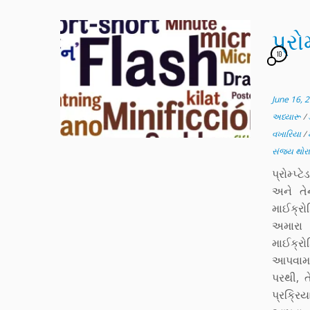
પ્રો
10
June 16, 
અધ્યારૂ
/
વખારિયા
/
સંજય થોર
પ્રોમ્પ
અને તે
માઈક્ર
અમારા 
માઈક્રો
આપવામાં
પરથી, ત
પ્રક્રિ