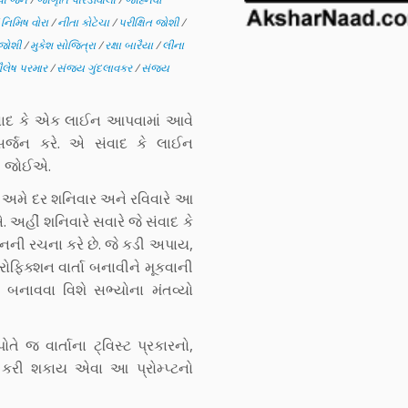
/
નિમિષ વોરા
/
નીતા કોટેચા
/
પરીક્ષિત જોશી
/
 જોશી
/
મુકેશ સોજિત્રા
/
રક્ષા બારૈયા
/
લીના
ૈલેષ પરમાર
/
સંજય ગુંદલાવકર
/
સંજય
 સંવાદ કે એક લાઈન આપવામાં આવે
 સર્જન કરે. એ સંવાદ કે લાઈન
ી જોઈએ.
ં અમે દર શનિવાર અને રવિવારે આ
 અહીં શનિવારે સવારે જે સંવાદ કે
ની રચના કરે છે. જે કડી અપાય,
્રોફિક્શન વાર્તા બનાવીને મૂકવાની
 બનાવવા વિશે સભ્યોના મંતવ્યો
ે જ વાર્તાના ટ્વિસ્ટ પ્રકારનો,
ોગ કરી શકાય એવા આ પ્રોમ્પ્ટનો