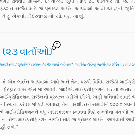
ેરે રવિવાર સાંંજના છ વાગ્યા સુધી ચાલે છે.. શનિવાર તા. ૨૮ મ
ફિક્શન સર્જન માટે જે પ્રોમ્પ્ટ લાઈન આપવામાં આવી એ હતી, “દુ
.. ને હું એકલો.. મેં દરવાજો ખોલ્યો, પણ આ શું..”
7
૨ (૨૩ વાર્તાઓ)
પારડીવાલા
/
જીજ્ઞેશ અધ્યારૂ
/
ધર્મેશ ગાંધી
/
મીનાક્ષી વખારિયા
/
વિષ્ણુ ભાલીયા
/
શૈલેષ પંડ્યા
/
શૈ
વાદ કે એક લાઈન આપવામાં આવે અને તેના પરથી વિવિધ સર્જકો માઈક્રોફ
ઈ પણ ફેરફાર વગર એમ જ આવવી જોઈએ. માઈક્રોફિક્શન માટેના અમારા
ડ માઈક્રોફિક્શન સર્જનનો પ્રયત્ન કરીએ છીએ. અહીં શનિવારે સવારે જે
ચના કરે છે. જે કડી અપાય, તેના પરથી, તેને સમાવીને ૨૦૦ શબ્દોની મ
ને એ માઈક્રોફિક્શનને વધુ અસરકારક બનાવવા વિશે સભ્યોના મંતવ્યો આ
૮ મે ના રોજ માઈક્રોફિક્શન સર્જન માટે જે પ્રોમ્પ્ટ લાઈન આપવામાં આ
ં રાખે..”