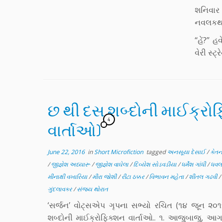
શનિવાર
નવલકથા
“હેં?” 
વેરી સ્ટ્ર
છ થી દસ શબ્દોની માઈક્રોફ
4
વાર્તાઓ)
June 22, 2016
in
Short Microfiction
tagged
અનસૂયા દેસાઈ
/
કેતન
/
જીજ્ઞેશ અધ્યારૂ
/
જીજ્ઞેશ વાઘેલા
/
દિવ્યેશ સોડવડીયા
/
ધર્મેશ ગાંધી
/
ધવલ
મીનાક્ષી વખારિયા
/
મીરા જોશી
/
રીટા ઠક્કર
/
વિભાવન મહેતા
/
શીતલ ગઢવી
/
ગુંદલાવકર
/
સંજય થોરાત
‘સર્જન’ વોટ્સએપ ગૃપના સભ્યો રચિત (૧૪ જૂન ૨૦
શબ્દોની માઈક્રોફિક્શન વાર્તાઓ.. ૧. આજુબાજુ, 