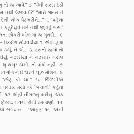
ંગુ તો જ આપે.” ૩. “કેવી સરસ ઠંડી
ડે કેમ નથી ઉજવતો?” “મારો જન્મ ને
દેતી. તોય પેટભરીને….” ૬. “પહેલા
ત કહુ? હવે મારે નથી જીવવું બસ.”
ોલતા છોકરી ખોળામાં જ મૂતરી…. ૯.
 – દિવ્યેશ સોડવડીયા ૧. એણે હાથ
કર્યું, ને એ… ૩. હસતો રહ્યો તો
ોડીયું, નઝરીયા ને નઝરાઈ ગયેલ
ું થયું? કોમી.. તો વાંધો નહીં.. ૭.
છપ્પનભોગ ને ઈશ્વરને લૂઝ મોશન.. ૯.
 “છોટુ, બે ચા..” ૧૦. જિંદગીએ
? આ પચાસ મર્યા એ “બચાવો” કહેતા
.. ૧૩. લોહી નીંગળતું ધારીયું, એક
્યા, મનમાં કોમી રમખાણો.. ૧૫.
 ફૂંકાયો ભગવાન – ‘ઓફ્ફ’ ૧૬. એની