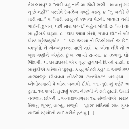
કેમ લખવું? ૨. “તારી વહુ તારી મા જેવી ભલી… ખાવાનું મા
લૂ છે નહી?” પરસેવે રેબઝેબ મજૂરે કહ્યું. ૪. “તું બર્થ
મારી મા…” ૫. “મારી સાસુ તો કાળના પેટની, ખાવાય નથી 
ભાઈની દુકાન, પછી મારા લગ્ન.” બહેન બોલી. ૭. “તને વા
બા હીંબકે ચઢ્યા. ૮. “દાદા આઘા બેસો, ગંધાવ છો.” ને બ
પોસ્ટ ગ્રેજ્યુએટ… “…પણ જગ્યા તો ડિપ્લોમાની જ છે.”
પકડ્યો, ને એમ્બ્યુલન્સ પાછી ગઈ… ૨. એના લીધે તો આ 
ખુશ ગણીને એણેય દુઃખ આપ્યે રાખ્યા.. ૪. ઝભલું, ઘ
જિંદગી.. ૫. ઘરડાઘરમાં એક વૃદ્ધ યુગલને દિકરો થયો.. ૬. શ
બાસુંદીએ કારેલાને પૂછ્યું.. કડવું એટલે કેવું? ૮. આજે 
બાળમજૂર છોડાવવા નીકળેલા ઇન્સ્પેકટર બરાડ્યા. .
પ્લેબોયમાંથી પે બોય બનાવી દીધો.. ૧૧. ખુદા શું કહે
હતા.. ૧૨. શબરી હટાણું કરવા નીકળી ને રામે હાટડી ઉઘાડી
નવજાત છોકરી … અનાથઆશ્રમ ૧૪. સંજોગોએ પથ્થર ફેંક
મિલનું ભૂંગળુ વાગ્યું, મજૂરો – ‘હાશ’ મંદિરમાં શંખ
યાદમાંં રડ્યો’તો યાદ કરીને હસવું […]