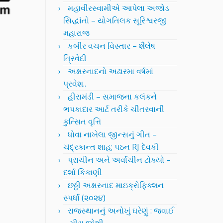
મહાવીરસ્વામીએ આપેલા અજોડ
સિદ્ધાંતો – યોગતિલક સૂરિશ્વરજી
મહારાજ
કબીર વચન વિસ્તાર – શૈલેષ
ત્રિવેદી
અક્ષરનાદનો અઢારમા વર્ષમાં
પ્રવેશ..
હીરામંડી – સમાજના કલંકને
ભપકાદાર આર્ટ તરીકે ચીતરવાની
કુત્સિત વૃત્તિ
ધોવા નાખેલા જીન્સનું ગીત –
ચંદ્રકાન્ત શાહ; પઠન RJ દેવકી
પ્રાચીન અને અર્વાચીન ટોક્યો –
દર્શા કિકાણી
છઠ્ઠી અક્ષરનાદ માઇક્રોફિક્શન
સ્પર્ધા (૨૦૨૪)
રાજસ્થાનનું અનોખું ઘરેણું : જવાઈ