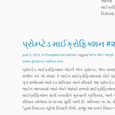
આપવા વગ
માઈક્રો
વિરોધમાં
પ્રોમ્પ્ટેડ માઈક્રોફિક્શન #
June 5, 2016
in
Prompted microfiction
tagged
જલ્પા જૈન
/
જાગૃતિ 
સંજય ગુંદલાવકર
/
સોનિયા ઠક્કર
પ્રોમ્પ્ટેડ માઈક્રોફિક્શન એટલે એક પ્રોમ્પ્ટ, એક સં
સર્જન કરે. એ સંવાદ કે લાઈન માઈક્રોફિક્શનમાં કો
ગૃપ સર્જનમાં અમે દર શનિવાર અને રવિવારે આ પ્રોમ્પ્ટે
લાઈન આપવામાં આવે એને આધારે સભ્યો માઈક્રોફિક્શનની ર
માઈક્રોફિક્શન વાર્તા બનાવીને મૂકવાની પ્રક્રિયા, અ
રવિવાર સાંંજના છ વાગ્યા સુધી ચાલે છે.. શનિવાર તા. ૨
“હાથ ઉપાડતા પહેલા વિચારી લેજે.. રાજી આ વખતે ઉધાર નહી