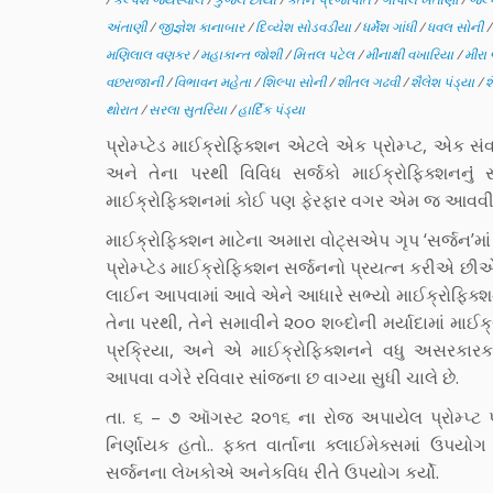
અંતાણી
/
જીજ્ઞેશ કાનાબાર
/
દિવ્યેશ સોડવડીયા
/
ધર્મેશ ગાંધી
/
ધવલ સોની
મણિલાલ વણકર
/
મહાકાન્ત જોશી
/
મિત્તલ પટેલ
/
મીનાક્ષી વખારિયા
/
મીરા
વછરાજાની
/
વિભાવન મહેતા
/
શિલ્પા સોની
/
શીતલ ગઢવી
/
શૈલેશ પંડ્યા
/
શ
થોરાત
/
સરલા સુતરિયા
/
હાર્દિક પંડ્યા
પ્રોમ્પ્ટેડ માઈક્રોફિક્શન એટલે એક પ્રોમ્પ્ટ, એક
અને તેના પરથી વિવિધ સર્જકો માઈક્રોફિક્શનનુંં
માઈક્રોફિક્શનમાં કોઈ પણ ફેરફાર વગર એમ જ આવવ
માઈક્રોફિક્શન માટેના અમારા વોટ્સએપ ગૃપ ‘સર્જન’મા
પ્રોમ્પ્ટેડ માઈક્રોફિક્શન સર્જનનો પ્રયત્ન કરીએ છીએ.
લાઈન આપવામાં આવે એને આધારે સભ્યો માઈક્રોફિક્શન
તેના પરથી, તેને સમાવીને ૨૦૦ શબ્દોની મર્યાદામાં માઈક
પ્રક્રિયા, અને એ માઈક્રોફિક્શનને વધુ અસરકારક
આપવા વગેરે રવિવાર સાંંજના છ વાગ્યા સુધી ચાલે છે.
તા. ૬ – ૭ ઑગસ્ટ ૨૦૧૬ ના રોજ અપાયેલ પ્રોમ્પ્ટ પોત
નિર્ણાયક હતો.. ફક્ત વાર્તાના ક્લાઈમેક્સમાં ઉપય
સર્જનના લેખકોએ અનેકવિધ રીતે ઉપયોગ કર્યો.