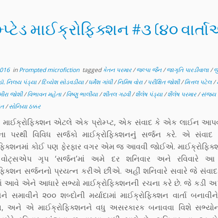
મ્પ્ટેડ માઈક્રોફિક્શન #૩ (૪૦ વાર્ત
2016
in
Prompted microfiction
tagged
કેતન પરમાર
/
જલ્પા જૈન
/
જાગૃતિ પારડીવાલા
/
જ
ડૉ. નિલય પંડ્યા
/
દિવ્યેશ સોડવડીયા
/
ધર્મેશ ગાંધી
/
નિમિષ વોરા
/
પરીક્ષિત જોશી
/
મિત્તલ પટેલ
/
મીરા જોશી
/
વિભાવન મહેતા
/
વિષ્ણુ ભાલીયા
/
શીતલ ગઢવી
/
શૈલેષ પંડ્યા
/
શૈલેષ પરમાર
/
સંજય 
ાત
/
સોનિયા ઠક્કર
્ટેડ માઈક્રોફિક્શન એટલે એક પ્રોમ્પ્ટ, એક સંવાદ કે એક લાઈન આપ
ના પરથી વિવિધ સર્જકો માઈક્રોફિક્શનનુંં સર્જન કરે. એ સંવાદ
ોફિક્શનમાં કોઈ પણ ફેરફાર વગર એમ જ આવવી જોઈએ. માઈક્રોફિક્શ
વોટ્સએપ ગૃપ ‘સર્જન’માં અમે દર શનિવાર અને રવિવારે આ પ્ર
ફિક્શન સર્જનનો પ્રયત્ન કરીએ છીએ. અહીં શનિવારે સવારે જે સંવા
 આવે એને આધારે સભ્યો માઈક્રોફિક્શનની રચના કરે છે. જે કડી અ
ેને સમાવીને ૨૦૦ શબ્દોની મર્યાદામાં માઈક્રોફિક્શન વાર્તા બનાવીન
યા, અને એ માઈક્રોફિક્શનને વધુ અસરકારક બનાવવા વિશે સભ્યોના