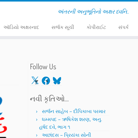
અંતરની અનુભૂતિનો અક્ષર ધ્વનિ..
ઑડિયો અક્ષરનાદ
સર્જક સૂચી
કોપીરાઈટ
સંપર્ક
Follow Us
X
Facebook
Bluesky
નવી કૃતિઓ…
સર્જન સાહેબ – દીપિકાબા પરમાર
ધમ્મપદ – ઋષિકેશ શરણ, અનુ.
હર્ષદ દવે, ભાગ ૧
અછાંદસ – પ્રિયંકા સોની