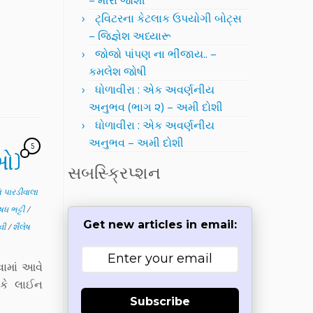
– મીરા જોશી
ટ્વિટરના કેટલાક ઉપયોગી બોટ્સ
– જિજ્ઞેશ અધ્યારૂ
જોજો પાંપણ ના ભીંજાય.. –
કમલેશ જોષી
ધોળાવીરા : એક અવર્ણનીય
અનુભવ (ભાગ ૨) – અમી દોશી
ધોળાવીરા : એક અવર્ણનીય
અનુભવ – અમી દોશી
5
ાઓ)
સબસ્ક્રિપ્શન
 પારડીવાલા
ષધ ભટ્ટી
/
Get new articles in email:
વી
/
શૈલેષ
વામાં આવે
 કે લાઈન
Subscribe