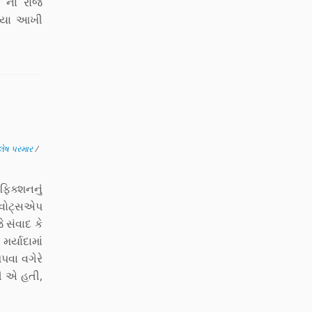
ે ના રોજ
નિયા આખી
લેષ પરમાર
/
િક્શનનુંં
 વોટ્સએપ
 સંવાદ કે
ર્યાદામાં
પવા વગેરે
વી એ હતી,