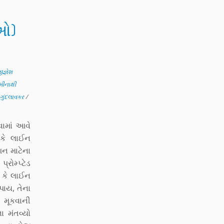
ાઓ)
ીજ્ઞેશ
મીનાક્ષી
ગુંદલાવકર
/
વામાં આવે
 કે લાઈન
ન માટેના
ોમ્પ્ટેડ
દ કે લાઈન
પાય, તેના
ે મૂકવાની
 મંતવ્યો