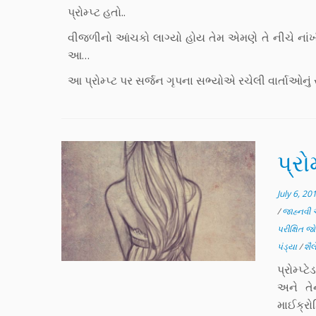
પ્રોમ્પ્ટ હતો..
વીજળીનો આંચકો લાગ્યો હોય તેમ એમણે તે નીચે નાંખી 
આ…
આ પ્રોમ્પ્ટ પર સર્જન ગૃપના સભ્યોએ રચેલી વાર્તાઓનું સ
પ્રો
July 6, 20
/
જાહ્નવી 
પરીક્ષિત જ
પંડ્યા
/
શૈ
પ્રોમ્પ
અને તે
માઈક્ર