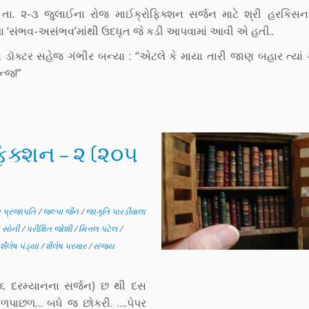
 તા. ૨-૩ જુલાઈના રોજ માઈક્રોફિક્શન સર્જન માટે શ્રી હરકિસન
 ‘સંભવ-અસંભવ’માંથી ઉદધૃત જે કડી આપવામાં આવી એ હતી..
હવે ડૉક્ટર સહેજ ગંભીર બન્યા : “એટલે કે માયા તારી જાણ બહાર ત્યા
ેન્જ!”
િક્શન – ૨ (૨૦૫
 પ્રજાપતિ
/
જલ્પા જૈન
/
જાગૃતિ પારડીવાલા
 સોની
/
પરીક્ષિત જોશી
/
મિત્તલ પટેલ
/
શૈલેષ પંડ્યા
/
શૈલેષ પરમાર
/
સંજય
૧૬ દરમ્યાનના સર્જન) છ થી દસ
આગળપાછળ… બધે જ છોકરી. ….પેપર