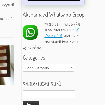
 મહેતાની
Aksharnaad Whatsapp Group
ં ગઈ હતી?
અક્ષરનાદના વ્હોટ્સએપ
ગ્રુપ સાથે જોડાવ
અહીં
ક્લિક કરીને
અને મેળવો
નવા લેખની લિંક તમારા
વ્હોટ્સએપમાં.
Categories
Categories
અક્ષરનાદમા શોધો