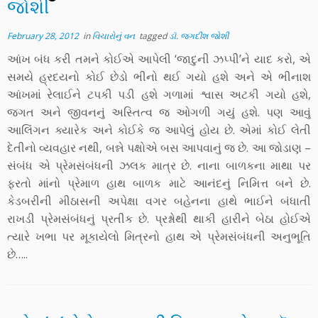
જોશી
February 28, 2012
in
વિચારોનું વન
tagged
ડૉ. જગદીશ જોશી
આંખ બંધ કરી તમને કોઈએ આપેલી ‘જાદુની ઝપ્પી’ને યાદ કરો, એ
સમયે હ્રદયનો કોઈ છેડો ભીનો થઈ ગયો હશે અને એ ભીનાશ
આંખમાં રેલાઈને ટપકી પડી હશે ગળામાં શ્વાસ અટકી ગયો હશે,
જગત અને જીવનનું અસ્તિત્વ જ ઓગળી ગયું હશે. પણ આવું
આલિંગન ક્યારેક અને કોઈકે જ આપેલું હોય છે. એમાં કોઈ લેતી
દેતીનો વ્યવહાર નથી, બન્ને પક્ષોએ બસ આપવાનું જ છે. આ જોડાણ –
સંબંધ એ પ્રેમસંબંધની ઝલક માત્ર છે. નાના બાળકના માથા પર
ફરતો માંનો પ્રેમાળ હાથ બાળક માટે આનંદનું નિમિત્ત બને છે.
કેડબરીની મીઠાસની અપેક્ષા વગર બહેનના હાથે ભાઈને બંધાતી
રાખડી પ્રેમસંબંધનું પ્રતીક છે. પ્રશ્નોથી થાકી હારીને બેઠા હોઈએ
ત્યારે ખભા પર મૂકાયેલો મિત્રનો હાથ એ પ્રેમસંબંધની અનુભૂતિ
છે…..