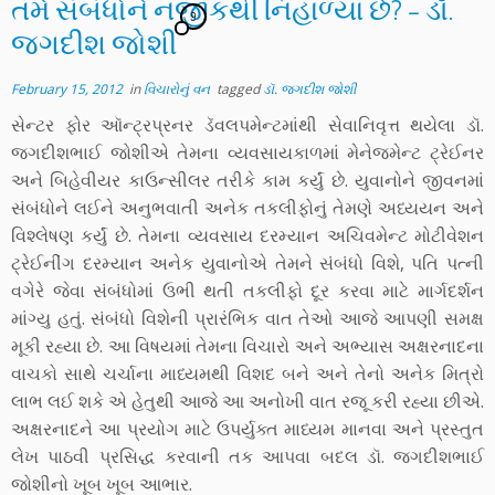
તમે સંબંધોને નજીકથી નિહાળ્યા છે? – ડૉ.
9
જગદીશ જોશી
February 15, 2012
in
વિચારોનું વન
tagged
ડૉ. જગદીશ જોશી
સેન્ટર ફોર ઑન્ટ્રપ્રનર ડૅવલપમેન્ટમાંથી સેવાનિવૃત્ત થયેલા ડૉ.
જગદીશભાઈ જોશીએ તેમના વ્યવસાયકાળમાં મેનેજમેન્ટ ટ્રેઈનર
અને બિહેવીયર કાઉન્સીલર તરીકે કામ કર્યું છે. યુવાનોને જીવનમાં
સંબંધોને લઈને અનુભવાતી અનેક તકલીફોનું તેમણે અધ્યયન અને
વિશ્લેષણ કર્યું છે. તેમના વ્યવસાય દરમ્યાન અચિવમેન્ટ મોટીવેશન
ટ્રેઈનીંગ દરમ્યાન અનેક યુવાનોએ તેમને સંબંધો વિશે, પતિ પત્ની
વગેરે જેવા સંબંધોમાં ઉભી થતી તકલીફો દૂર કરવા માટે માર્ગદર્શન
માંગ્યુ હતું. સંબંધો વિશેની પ્રારંભિક વાત તેઓ આજે આપણી સમક્ષ
મૂકી રહ્યા છે. આ વિષયમાં તેમના વિચારો અને અભ્યાસ અક્ષરનાદના
વાચકો સાથે ચર્ચાના માધ્યમથી વિશદ બને અને તેનો અનેક મિત્રો
લાભ લઈ શકે એ હેતુથી આજે આ અનોખી વાત રજૂ કરી રહ્યા છીએ.
અક્ષરનાદને આ પ્રયોગ માટે ઉપર્યુક્ત માધ્યમ માનવા અને પ્રસ્તુત
લેખ પાઠવી પ્રસિદ્ધ કરવાની તક આપવા બદલ ડૉ. જગદીશભાઈ
જોશીનો ખૂબ ખૂબ આભાર.