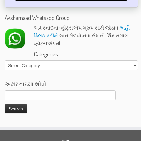
Aksharnaad Whatsapp Group
અક્ષરનાદના વ્હોટ્સએપ ગ્રુપ સાથે જોડાવ
અહીં
ક્લિક કરીને
અને મેળવો નવા લેખની લિંક તમારા
વ્હોટ્સએપમાં.
Categories
Categories
અક્ષરનાદમા શોધો