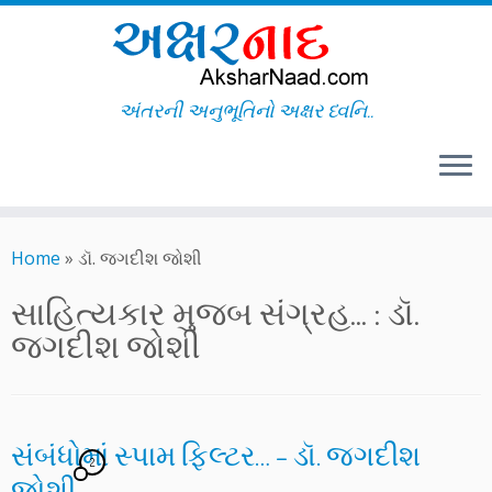
અંતરની અનુભૂતિનો અક્ષર ધ્વનિ..
Skip
to
Home
»
ડૉ. જગદીશ જોશી
content
સાહિત્યકાર મુજબ સંગ્રહ... :
ડૉ.
જગદીશ જોશી
સંબંધોમાં સ્પામ ફિલ્ટર… – ડૉ. જગદીશ
2
જોશી