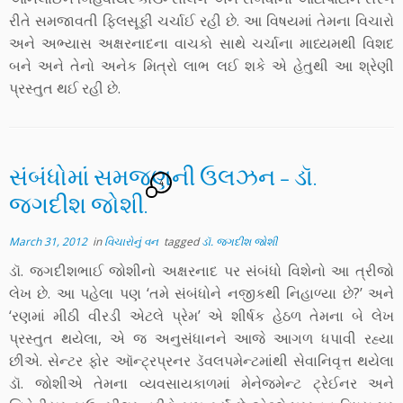
રીતે સમજાવતી ફિલસૂફી ચર્ચાઈ રહી છે. આ વિષયમાં તેમના વિચારો
અને અભ્યાસ અક્ષરનાદના વાચકો સાથે ચર્ચાના માધ્યમથી વિશદ
બને અને તેનો અનેક મિત્રો લાભ લઈ શકે એ હેતુથી આ શ્રેણી
પ્રસ્તુત થઈ રહી છે.
સંબંધોમાં સમજણની ઉલઝન – ડૉ.
4
જગદીશ જોશી.
March 31, 2012
in
વિચારોનું વન
tagged
ડૉ. જગદીશ જોશી
ડૉ. જગદીશભાઈ જોશીનો અક્ષરનાદ પર સંબંધો વિશેનો આ ત્રીજો
લેખ છે. આ પહેલા પણ ‘તમે સંબંધોને નજીકથી નિહાળ્યા છે?’ અને
‘રણમાં મીઠી વીરડી એટલે પ્રેમ’ એ શીર્ષક હેઠળ તેમના બે લેખ
પ્રસ્તુત થયેલા, એ જ અનુસંધાનને આજે આગળ ધપાવી રહ્યા
છીએ. સેન્ટર ફોર ઑન્ટ્રપ્રનર ડૅવલપમેન્ટમાંથી સેવાનિવૃત્ત થયેલા
ડૉ. જોશીએ તેમના વ્યવસાયકાળમાં મેનેજમેન્ટ ટ્રેઈનર અને