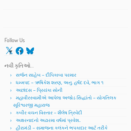
Follow Us
X
Facebook
Bluesky
નવી કૃતિઓ…
સર્જન સાહેબ – દીપિકાબા પરમાર
ધમ્મપદ – ઋષિકેશ શરણ, અનુ. હર્ષદ દવે, ભાગ ૧
અછાંદસ – પ્રિયંકા સોની
મહાવીરસ્વામીએ આપેલા અજોડ સિદ્ધાંતો – યોગતિલક
સૂરિશ્વરજી મહારાજ
કબીર વચન વિસ્તાર – શૈલેષ ત્રિવેદી
અક્ષરનાદનો અઢારમા વર્ષમાં પ્રવેશ..
હીરામંડી – સમાજના કલંકને ભપકાદાર આર્ટ તરીકે