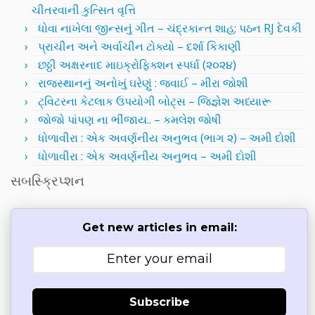
ચીતરવાની કુત્સિત વૃત્તિ
ધોવા નાખેલા જીન્સનું ગીત – ચંદ્રકાન્ત શાહ; પઠન RJ દેવકી
પ્રાચીન અને અર્વાચીન ટોક્યો – દર્શા કિકાણી
છઠ્ઠી અક્ષરનાદ માઇક્રોફિક્શન સ્પર્ધા (૨૦૨૪)
રાજસ્થાનનું અનોખું ઘરેણું : જવાઈ – મીરા જોશી
ટ્વિટરના કેટલાક ઉપયોગી બોટ્સ – જિજ્ઞેશ અધ્યારૂ
જોજો પાંપણ ના ભીંજાય.. – કમલેશ જોષી
ધોળાવીરા : એક અવર્ણનીય અનુભવ (ભાગ ૨) – અમી દોશી
ધોળાવીરા : એક અવર્ણનીય અનુભવ – અમી દોશી
સબસ્ક્રિપ્શન
Get new articles in email:
Subscribe