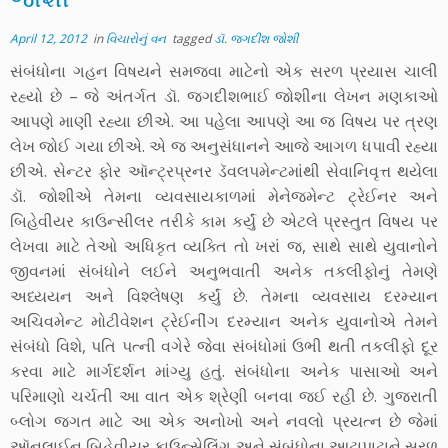
April 12, 2012
in
વિચારોનું વન
tagged
ડૉ. જગદીશ જોશી
સંબંધોના ગહન વિષયને સમજવા માટેનો એક સરળ પ્રયાસ ચાલી
રહ્યો છે – જે અંતર્ગત ડૉ. જગદીશભાઈ જોશીના લેખન મણકાઓ
આપણે માણી રહ્યા છીએ. આ પહેલા આપણે આ જ વિષય પર ત્રણ
લેખ જોઈ ગયા છીએ. એ જ અનુસંધાનને આજે આગળ ધપાવી રહ્યા
છીએ. સેન્ટર ફોર ઑન્ટ્રપ્રનર ડૅવલપમેન્ટમાંથી સેવાનિવૃત્ત થયેલા
ડૉ. જોશીએ તેમના વ્યવસાયકાળમાં મેનેજમેન્ટ ટ્રેઈનર અને
બિહેવીયર કાઉન્સીલર તરીકે કામ કર્યું છે એટલે પ્રસ્તુત વિષય પર
લેખવા માટે તેઓ અધિકૃત વ્યક્તિ તો ખરાં જ, સાથે સાથે યુવાનોને
જીવનમાં સંબંધોને લઈને અનુભવાતી અનેક તકલીફોનું તેમણે
અધ્યયન અને વિશ્લેષણ કર્યું છે. તેમના વ્યવસાય દરમ્યાન
અચિવમેન્ટ મોટીવેશન ટ્રેઈનીંગ દરમ્યાન અનેક યુવાનોએ તેમને
સંબંધો વિશે, પતિ પત્ની વગેરે જેવા સંબંધોમાં ઉભી થતી તકલીફો દૂર
કરવા માટે માર્ગદર્શન માંગ્યુ હતું. સંબંધોના અનેક પાસાઓ અને
પરિમાણો ચર્ચતી આ વાત એક શ્રેણી બનવા જઈ રહી છે. ગુજરાતી
બ્લોગ જગત માટે આ એક અનોખો અને નવલો પ્રયત્ન છે જેમાં
ઑનલાઈન બિહેવીયર કાઉન્સેલિંગ અને સંબંધોના આટાપાટાને સરળ