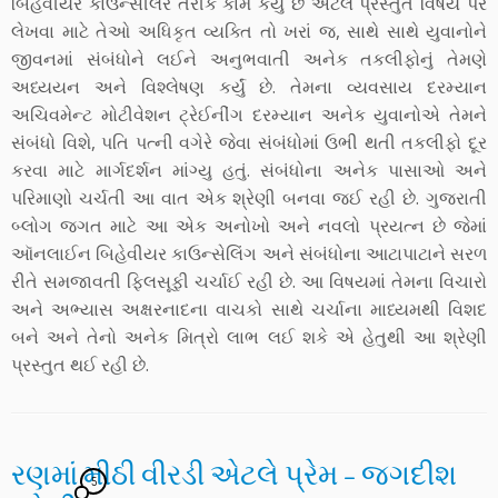
બિહેવીયર કાઉન્સીલર તરીકે કામ કર્યું છે એટલે પ્રસ્તુત વિષય પર
લેખવા માટે તેઓ અધિકૃત વ્યક્તિ તો ખરાં જ, સાથે સાથે યુવાનોને
જીવનમાં સંબંધોને લઈને અનુભવાતી અનેક તકલીફોનું તેમણે
અધ્યયન અને વિશ્લેષણ કર્યું છે. તેમના વ્યવસાય દરમ્યાન
અચિવમેન્ટ મોટીવેશન ટ્રેઈનીંગ દરમ્યાન અનેક યુવાનોએ તેમને
સંબંધો વિશે, પતિ પત્ની વગેરે જેવા સંબંધોમાં ઉભી થતી તકલીફો દૂર
કરવા માટે માર્ગદર્શન માંગ્યુ હતું. સંબંધોના અનેક પાસાઓ અને
પરિમાણો ચર્ચતી આ વાત એક શ્રેણી બનવા જઈ રહી છે. ગુજરાતી
બ્લોગ જગત માટે આ એક અનોખો અને નવલો પ્રયત્ન છે જેમાં
ઑનલાઈન બિહેવીયર કાઉન્સેલિંગ અને સંબંધોના આટાપાટાને સરળ
રીતે સમજાવતી ફિલસૂફી ચર્ચાઈ રહી છે. આ વિષયમાં તેમના વિચારો
અને અભ્યાસ અક્ષરનાદના વાચકો સાથે ચર્ચાના માધ્યમથી વિશદ
બને અને તેનો અનેક મિત્રો લાભ લઈ શકે એ હેતુથી આ શ્રેણી
પ્રસ્તુત થઈ રહી છે.
રણમાં મીઠી વીરડી એટલે પ્રેમ – જગદીશ
5