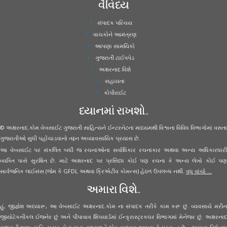
વૈવિધ્ય
સંપાદક પરિચય
વાચકોને આમંત્રણ
આપણા સામયિકો
ગુજરાતી ટાઈપપેડ
અક્ષરનાદ વિશે
સહાયતા
કોપીરાઈટ
ધ્યાનમાં રાખશો..
© અક્ષરનાદ.કોમ વેબસાઈટ ગુજરાતી સાહિત્યને ઈન્ટરનેટના માધ્યમથી વિશ્વના વિવિધ વિભાગોમાં વસતા
ગુજરાતીઓ સુધી પહોંચાડવાનો તદ્દન અવ્યાવસાયિક પ્રયાસ છે.
આ વેબસાઈટ પર સંકલિત બધી જ રચનાઓના સર્વાધિકાર રચનાકાર અથવા અન્ય અધિકારધારી
વ્યક્તિ પાસે સુરક્ષિત છે. માટે અક્ષરનાદ પર પ્રસિધ્ધ કોઈ પણ રચના કે અન્ય લેખો કોઈ પણ
સાર્વજનિક લાઈસંસ (જેમ કે GFDL અથવા ક્રિએટીવ કોમન્સ) હેઠળ ઉપલબ્ધ નથી.
વધુ વાંચો ...
અમારા વિશે..
હું, જીજ્ઞેશ અધ્યારૂ, આ વેબસાઈટ અક્ષરનાદ.કોમ ના સંપાદક તરીકે કામ કરૂં છું. વ્યવસાયે મરીન
જીયોટેકનીકલ ઈજનેર છું અને પીપાવાવ શિપયાર્ડમાં ઈન્ફ્રાસ્ટ્રક્ચર વિભાગમાં મેનેજર છું. અક્ષરનાદ