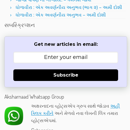
ધોળાવીરા : એક અવર્ણનીય અનુભવ (ભાગ ૨) – અમી દોશી
ધોળાવીરા : એક અવર્ણનીય અનુભવ – અમી દોશી
સબસ્ક્રિપ્શન
Get new articles in email:
Subscribe
Aksharnaad Whatsapp Group
અક્ષરનાદના વ્હોટ્સએપ ગ્રુપ સાથે જોડાવ
અહીં
ક્લિક કરીને
અને મેળવો નવા લેખની લિંક તમારા
વ્હોટ્સએપમાં.