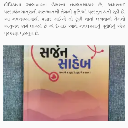
દીપિકાબા ઝાલાવાડના ઉભરતા નવલકથાકાર છે, અક્ષરનાદ
પરસર્જનયાત્રાની શરૂઆતથી તેમની કૃતિઓ પ્રસ્તુત થતી રહી છે.
આ નવલકથામાંથી પસાર થઈએ તો ટૂંકી વાર્તા લખવાનો તેમનો
અનુભવ કામે લાગ્યો છે એ દેખાઈ આવે. નવલકથાનું પૂર્વાર્ધનું એક
પ્રકરણ પ્રસ્તુત છે.