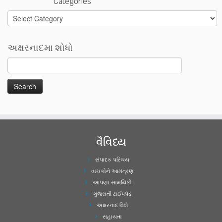
Categories
Categories
અક્ષરનાદમા શોધો
વૈવિધ્ય
સંપાદક પરિચય
વાચકોને આમંત્રણ
આપણા સામયિકો
ગુજરાતી ટાઈપપેડ
અક્ષરનાદ વિશે
સહાયતા