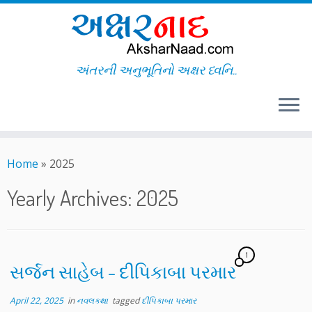
અંતરની અનુભૂતિનો અક્ષર ધ્વનિ..
Skip
to
Home
»
2025
content
Yearly Archives:
2025
1
સર્જન સાહેબ – દીપિકાબા પરમાર
April 22, 2025
in
નવલકથા
tagged
દીપિકાબા પરમાર