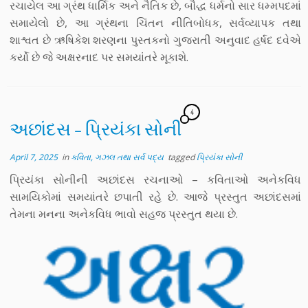
રચાયેલ આ ગ્રંથ ધાર્મિક અને નૈતિક છે, બૌદ્ધ ધર્મનો સાર ધમ્મપદમાં
સમાયેલો છે, આ ગ્રંથના ચિંતન નીતિબોધક, સર્વવ્યાપક તથા
શાશ્વત છે ઋષિકેશ શરણના પુસ્તકનો ગુજરાતી અનુવાદ હર્ષદ દવેએ
કર્યો છે જે અક્ષરનાદ પર સમયાંતરે મૂકાશે.
4
અછાંદસ – પ્રિયંકા સોની
April 7, 2025
in
કવિતા, ગઝલ તથા સર્વ પદ્ય
tagged
પ્રિયંકા સોની
પ્રિયંકા સોનીની અછાંદસ રચનાઓ – કવિતાઓ અનેકવિધ
સામયિકોમાં સમયાંતરે છપાતી રહે છે. આજે પ્રસ્તુત અછાંદસમાં
તેમના મનના અનેકવિધ ભાવો સહજ પ્રસ્તુત થયા છે.