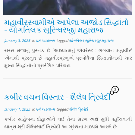
મહાવીરસ્વામીએ આપેલા અજોડ સિદ્ધાંતો
– યોગતિલક સૂરિશ્વરજી મહારાજ
January 3, 2025
in
ધર્મ અધ્યાત્મ
tagged
યોગતિલક સૂરિશ્વરજી મહારાજ
સરસ મજાનું પુસ્તક છે ‘અધ્યાત્મનું એવરેસ્ટ : ભગવાન મહાવીર’
એમાંથી પ્રસ્તુત છે મહાવીરપ્રભુએ પ્રબોધેલા સિદ્ધાંતોમાંથી ચાર
મુખ્ય સિદ્ધાંતોનો પ્રારંભિક પરિચય.
3
કબીર વચન વિસ્તાર – શૈલેષ ત્રિવેદી
January 1, 2025
in
ધર્મ અધ્યાત્મ
tagged
શૈલેષ ત્રિવેદી
કબીર સાહેબના દોહાઓને લઈ તેના સરળ અર્થ સુધી પહોંચવાની
યાત્રા શ્રી શૈલેષભાઈ ત્રિવેદી આ ગ્રંથના માધ્યમે આરંભે છે.