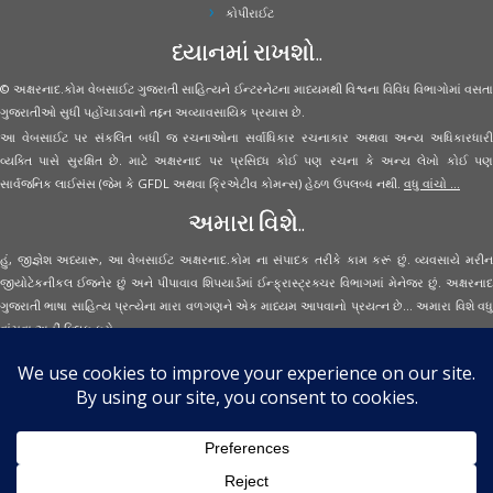
કોપીરાઈટ
ધ્યાનમાં રાખશો..
© અક્ષરનાદ.કોમ વેબસાઈટ ગુજરાતી સાહિત્યને ઈન્ટરનેટના માધ્યમથી વિશ્વના વિવિધ વિભાગોમાં વસતા
ગુજરાતીઓ સુધી પહોંચાડવાનો તદ્દન અવ્યાવસાયિક પ્રયાસ છે.
આ વેબસાઈટ પર સંકલિત બધી જ રચનાઓના સર્વાધિકાર રચનાકાર અથવા અન્ય અધિકારધારી
વ્યક્તિ પાસે સુરક્ષિત છે. માટે અક્ષરનાદ પર પ્રસિધ્ધ કોઈ પણ રચના કે અન્ય લેખો કોઈ પણ
સાર્વજનિક લાઈસંસ (જેમ કે GFDL અથવા ક્રિએટીવ કોમન્સ) હેઠળ ઉપલબ્ધ નથી.
વધુ વાંચો ...
અમારા વિશે..
હું, જીજ્ઞેશ અધ્યારૂ, આ વેબસાઈટ અક્ષરનાદ.કોમ ના સંપાદક તરીકે કામ કરૂં છું. વ્યવસાયે મરીન
જીયોટેકનીકલ ઈજનેર છું અને પીપાવાવ શિપયાર્ડમાં ઈન્ફ્રાસ્ટ્રક્ચર વિભાગમાં મેનેજર છું. અક્ષરનાદ
ગુજરાતી ભાષા સાહિત્ય પ્રત્યેના મારા વળગણને એક માધ્યમ આપવાનો પ્રયત્ન છે... અમારા વિશે વધુ
વાંચવા
અહીં ક્લિક કરો...
Secured Site Assurance
· © 2026
Aksharnaad.com
By Jignesh Adhyaru ·