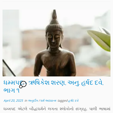
ધમ્મપદ – ઋષિકેશ શરણ, અનુ. હર્ષદ દવે,
3
ભાગ ૧
April 20, 2025
in
અનુદીત
/
ધર્મ અધ્યાત્મ
tagged
હર્ષદ દવે
ધમ્મપદ એટલે બૌદ્ધધર્મને લગતા શ્લોકોનો સંગ્રહ. પાલી ભાષામાં