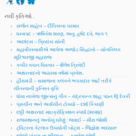
નવી કૃતિઓ…
સર્જન સાહેબ – દીપિકાબા પરમાર
ધમ્મપદ – ઋષિકેશ શરણ, અનુ. હર્ષદ દવે, ભાગ ૧
અછાંદસ – પ્રિયંકા સોની
મહાવીરસ્વામીએ આપેલા અજોડ સિદ્ધાંતો – યોગતિલક
સૂરિશ્વરજી મહારાજ
કબીર વચન વિસ્તાર – શૈલેષ ત્રિવેદી
અક્ષરનાદનો અઢારમા વર્ષમાં પ્રવેશ..
હીરામંડી – સમાજના કલંકને ભપકાદાર આર્ટ તરીકે
ચીતરવાની કુત્સિત વૃત્તિ
ધોવા નાખેલા જીન્સનું ગીત – ચંદ્રકાન્ત શાહ; પઠન RJ દેવકી
પ્રાચીન અને અર્વાચીન ટોક્યો – દર્શા કિકાણી
છઠ્ઠી અક્ષરનાદ માઇક્રોફિક્શન સ્પર્ધા (૨૦૨૪)
રાજસ્થાનનું અનોખું ઘરેણું : જવાઈ – મીરા જોશી
ટ્વિટરના કેટલાક ઉપયોગી બોટ્સ – જિજ્ઞેશ અધ્યારૂ
જોજો પાંપણ ના ભીંજાય.. – કમલેશ જોષી