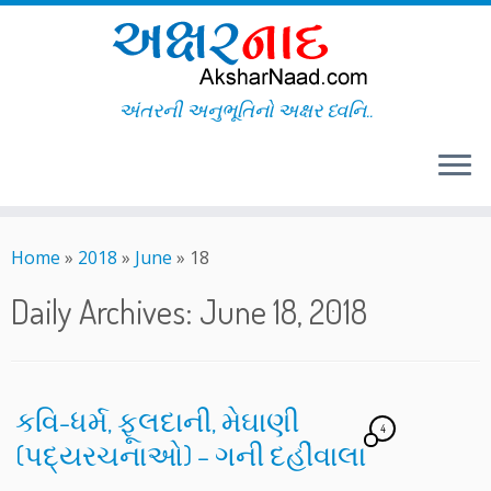
અંતરની અનુભૂતિનો અક્ષર ધ્વનિ..
Skip
to
Home
»
2018
»
June
»
18
content
Daily Archives:
June 18, 2018
કવિ-ધર્મ, ફૂલદાની, મેઘાણી
4
(પદ્યરચનાઓ) – ગની દહીંવાલા