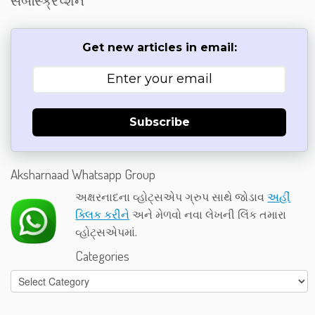
સબસ્ક્રિપ્શન
Get new articles in email:
Subscribe
Aksharnaad Whatsapp Group
અક્ષરનાદના વ્હોટ્સએપ ગ્રુપ સાથે જોડાવ
અહીં
ક્લિક કરીને
અને મેળવો નવા લેખની લિંક તમારા
વ્હોટ્સએપમાં.
Categories
Categories