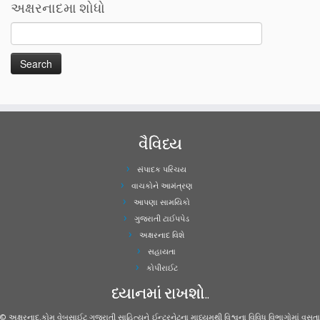
અક્ષરનાદમા શોધો
વૈવિધ્ય
સંપાદક પરિચય
વાચકોને આમંત્રણ
આપણા સામયિકો
ગુજરાતી ટાઈપપેડ
અક્ષરનાદ વિશે
સહાયતા
કોપીરાઈટ
ધ્યાનમાં રાખશો..
© અક્ષરનાદ.કોમ વેબસાઈટ ગુજરાતી સાહિત્યને ઈન્ટરનેટના માધ્યમથી વિશ્વના વિવિધ વિભાગોમાં વસતા