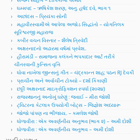
સર્જન સાહેબ – દીપિકાબા પરમાર
ધમ્મપદ – ઋષિકેશ શરણ, અનુ. હર્ષદ દવે, ભાગ ૧
અછાંદસ – પ્રિયંકા સોની
મહાવીરસ્વામીએ આપેલા અજોડ સિદ્ધાંતો – યોગતિલક
સૂરિશ્વરજી મહારાજ
કબીર વચન વિસ્તાર – શૈલેષ ત્રિવેદી
અક્ષરનાદનો અઢારમા વર્ષમાં પ્રવેશ..
હીરામંડી – સમાજના કલંકને ભપકાદાર આર્ટ તરીકે
ચીતરવાની કુત્સિત વૃત્તિ
ધોવા નાખેલા જીન્સનું ગીત – ચંદ્રકાન્ત શાહ; પઠન RJ દેવકી
પ્રાચીન અને અર્વાચીન ટોક્યો – દર્શા કિકાણી
છઠ્ઠી અક્ષરનાદ માઇક્રોફિક્શન સ્પર્ધા (૨૦૨૪)
રાજસ્થાનનું અનોખું ઘરેણું : જવાઈ – મીરા જોશી
ટ્વિટરના કેટલાક ઉપયોગી બોટ્સ – જિજ્ઞેશ અધ્યારૂ
જોજો પાંપણ ના ભીંજાય.. – કમલેશ જોષી
ધોળાવીરા : એક અવર્ણનીય અનુભવ (ભાગ ૨) – અમી દોશી
ધોળાવીરા : એક અવર્ણનીય અનુભવ – અમી દોશી