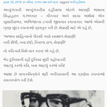
June 18, 2018
in
કવિતા, ગઝલ તથા સર્વ પદ્ય
tagged
ગની દહીંવાલા
અબ્દુલગની અબ્દુલકરીમ દહીંવાલા એટલે આપણી ભાષાના
સિદ્ધહસ્ત ગઝલકાર – ગીતકાર અને સાચા અર્થમાં એક
ખુમારીસભર, અભિજાત્ય ટકાવી જીવનાર રચનાકાર. આજે એમની
ત્રણ સુંદર રચનાઓ પ્રસ્તુત કરી છે. મેઘાણી માટે એ કહે છે,
‘અજબ સાહિત્યનો પીરસી ગયો રસથાળ મેઘાણી!
નવી શૈલી, નવા છંદો, નિરાળા ઢાળ, મેઘાણી!’
તો કવિ-ધર્મ વિશે વાત કરતા એ કહે છે,
ભેટ દુનિયાની રહી દુનિયા સુધી પહોંચાડવી
આટલું કરજે કવિ, બસ આટલું કરજે કવિ!
આશા છે વાચકમિત્રોને શ્રી ગનીચાચાની આ ત્રણેય રચનાઓ
રસતરબોળ કરી દેશે.