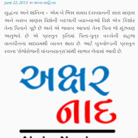
June 22, 2013
in
અન્ય સાહિત્ય
યુદ્ધના અને શાંતિના – એમ બે ભિન્ન સમય દરમ્યાનની સારા માણસ
અને ખરાબ માણસ વિશેની બદલાતી વ્યાખ્યાઓ વિશે એક કિશોર
તેના પિતાને પૂછે છે અને એ જવાબ આપતાં તેના પિતા જે મૂંઝવણ
અનુભવે છે એ પ્રસ્તુત કૃતિમાં પિતા-પુત્ર વચ્ચેની સહજ
વાતચીતના માધ્યમથી વ્યક્ત થાય છે. આર્ટ બુકવોલ્ડની પ્રસ્તુત
રચના ‘રોજેરોજની વાંચનયાત્રા’માંથી સાભાર લેવામાં આવી છે.