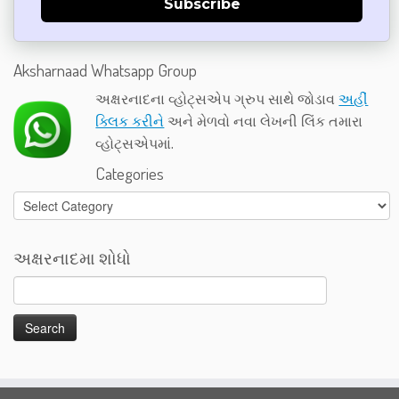
Subscribe
Aksharnaad Whatsapp Group
અક્ષરનાદના વ્હોટ્સએપ ગ્રુપ સાથે જોડાવ
અહીં
ક્લિક કરીને
અને મેળવો નવા લેખની લિંક તમારા
વ્હોટ્સએપમાં.
Categories
Categories
અક્ષરનાદમા શોધો