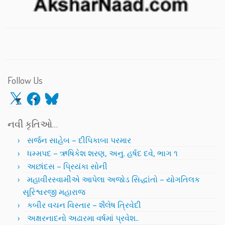
Follow Us
X
Facebook
Bluesky
નવી કૃતિઓ…
સર્જન સાહેબ – દીપિકાબા પરમાર
ધમ્મપદ – ઋષિકેશ શરણ, અનુ. હર્ષદ દવે, ભાગ ૧
અછાંદસ – પ્રિયંકા સોની
મહાવીરસ્વામીએ આપેલા અજોડ સિદ્ધાંતો – યોગતિલક
સૂરિશ્વરજી મહારાજ
કબીર વચન વિસ્તાર – શૈલેષ ત્રિવેદી
અક્ષરનાદનો અઢારમા વર્ષમાં પ્રવેશ..