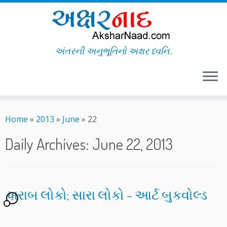
અંતરની અનુભૂતિનો અક્ષર ધ્વનિ..
Skip
to
Home
»
2013
»
June
»
22
content
Daily Archives:
June 22, 2013
ખરાબ લોકો; સારા લોકો – આર્ટ બુકવોલ્ડ
3