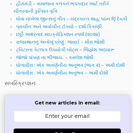
હીરામંડી – સમાજના કલંકને ભપકાદાર આર્ટ તરીકે
ચીતરવાની કુત્સિત વૃત્તિ
ધોવા નાખેલા જીન્સનું ગીત – ચંદ્રકાન્ત શાહ; પઠન RJ દેવકી
પ્રાચીન અને અર્વાચીન ટોક્યો – દર્શા કિકાણી
છઠ્ઠી અક્ષરનાદ માઇક્રોફિક્શન સ્પર્ધા (૨૦૨૪)
રાજસ્થાનનું અનોખું ઘરેણું : જવાઈ – મીરા જોશી
ટ્વિટરના કેટલાક ઉપયોગી બોટ્સ – જિજ્ઞેશ અધ્યારૂ
જોજો પાંપણ ના ભીંજાય.. – કમલેશ જોષી
ધોળાવીરા : એક અવર્ણનીય અનુભવ (ભાગ ૨) – અમી દોશી
ધોળાવીરા : એક અવર્ણનીય અનુભવ – અમી દોશી
સબસ્ક્રિપ્શન
Get new articles in email: