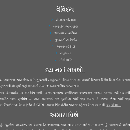
વૈવિધ્ય
સંપાદક પરિચય
વાચકોને આમંત્રણ
આપણા સામયિકો
ગુજરાતી ટાઈપપેડ
અક્ષરનાદ વિશે
સહાયતા
કોપીરાઈટ
ધ્યાનમાં રાખશો..
© અક્ષરનાદ.કોમ વેબસાઈટ ગુજરાતી સાહિત્યને ઈન્ટરનેટના માધ્યમથી વિશ્વના વિવિધ વિભાગોમાં વસતા
ગુજરાતીઓ સુધી પહોંચાડવાનો તદ્દન અવ્યાવસાયિક પ્રયાસ છે.
આ વેબસાઈટ પર સંકલિત બધી જ રચનાઓના સર્વાધિકાર રચનાકાર અથવા અન્ય અધિકારધારી
વ્યક્તિ પાસે સુરક્ષિત છે. માટે અક્ષરનાદ પર પ્રસિધ્ધ કોઈ પણ રચના કે અન્ય લેખો કોઈ પણ
સાર્વજનિક લાઈસંસ (જેમ કે GFDL અથવા ક્રિએટીવ કોમન્સ) હેઠળ ઉપલબ્ધ નથી.
વધુ વાંચો ...
અમારા વિશે..
હું, જીજ્ઞેશ અધ્યારૂ, આ વેબસાઈટ અક્ષરનાદ.કોમ ના સંપાદક તરીકે કામ કરૂં છું. વ્યવસાયે મરીન