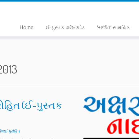
Home
ઈ-પુસ્તક ડાઉનલોડ
‘સર્જન’ સામયિક
2013
રોહિત (ઈ-પુસ્તક
ીભાઈ પુરોહિત