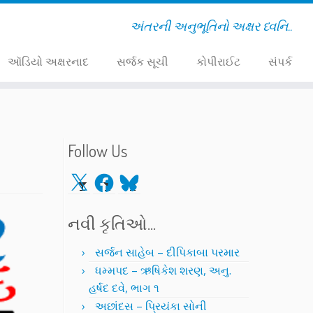
અંતરની અનુભૂતિનો અક્ષર ધ્વનિ..
ઑડિયો અક્ષરનાદ
સર્જક સૂચી
કોપીરાઈટ
સંપર્ક
Follow Us
X
Facebook
Bluesky
નવી કૃતિઓ…
સર્જન સાહેબ – દીપિકાબા પરમાર
ધમ્મપદ – ઋષિકેશ શરણ, અનુ.
હર્ષદ દવે, ભાગ ૧
અછાંદસ – પ્રિયંકા સોની