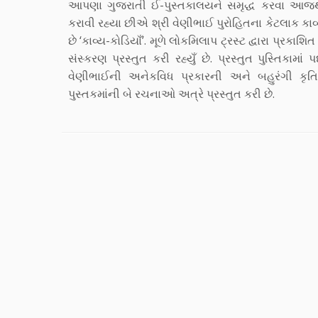
આપણા ગુજરાતી ઈ-પુસ્તકાલયને સમૃદ્ધ કરવા આજ
કરાવી રહ્યા છીએ શ્રી વેણીભાઈ પુરોહિતના કેટલાક કાવ્ય
છે ‘કાવ્ય-કોડિયાઁ’. મૂળે લોકમિલાપ ટ્રસ્ટ દ્વારા પ્રકાશ
સંસ્કરણ પ્રસ્તુત કરી રહ્યુઁ છે. પ્રસ્તુત પુસ્તિકામાં
વેણીભાઈની અનેકવિધ પ્રકારની અને બહુરંગી 
પુસ્તકમાંની બે રચનાઓ અત્રે પ્રસ્તુત કરી છે.