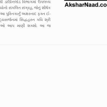
થી ડાઊનલોડ વિભાગમાં ઉપલબ્ધ
ોનો સંકલિત સંગ્રહ, જેનું શીર્ષક
િત આ પુસ્તિકાનુઁ અક્ષરનાદ ફક્ત ઈ-
 પદ્યસર્જનમાં સિદ્ધહસ્ત કવિ શ્રી
કૃતિઓ આપ માણી શક્શો. આ જ