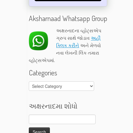
Aksharnaad Whatsapp Group
અક્ષરનાદના વ્હોટ્સએપ
ગ્રુપ સાથે જોડાવ
અહીં
ક્લિક કરીને
અને મેળવો
નવા લેખની લિંક તમારા
વ્હોટ્સએપમાં.
Categories
Categories
અક્ષરનાદમા શોધો