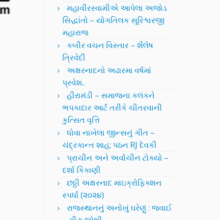
મહાવીરસ્વામીએ આપેલા અજોડ
સિદ્ધાંતો – યોગતિલક સૂરિશ્વરજી
મહારાજ
કબીર વચન વિસ્તાર – શૈલેષ
ત્રિવેદી
અક્ષરનાદનો અઢારમા વર્ષમાં
પ્રવેશ..
હીરામંડી – સમાજના કલંકને
ભપકાદાર આર્ટ તરીકે ચીતરવાની
કુત્સિત વૃત્તિ
ધોવા નાખેલા જીન્સનું ગીત –
ચંદ્રકાન્ત શાહ; પઠન RJ દેવકી
પ્રાચીન અને અર્વાચીન ટોક્યો –
દર્શા કિકાણી
છઠ્ઠી અક્ષરનાદ માઇક્રોફિક્શન
સ્પર્ધા (૨૦૨૪)
રાજસ્થાનનું અનોખું ઘરેણું : જવાઈ