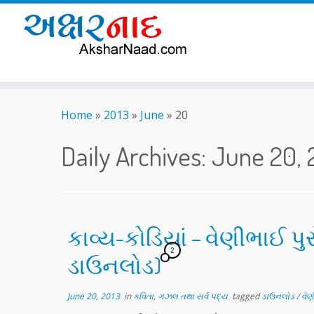
Skip
to
Home
»
2013
»
June
»
20
content
Daily Archives:
June 20, 
કાવ્ય-કોડિયાં – વેણીભાઈ પુ
2
ડાઉનલોડ)
June 20, 2013
in
કવિતા, ગઝલ તથા સર્વ પદ્ય
tagged
ડાઉનલોડ
/
વેણ