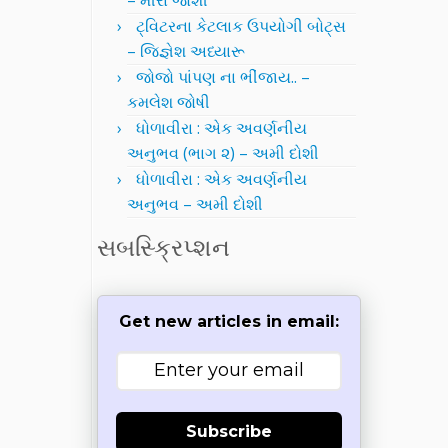
– મીરા જોશી
ટ્વિટરના કેટલાક ઉપયોગી બોટ્સ
– જિજ્ઞેશ અધ્યારૂ
જોજો પાંપણ ના ભીંજાય.. –
કમલેશ જોષી
ધોળાવીરા : એક અવર્ણનીય
અનુભવ (ભાગ ૨) – અમી દોશી
ધોળાવીરા : એક અવર્ણનીય
અનુભવ – અમી દોશી
સબસ્ક્રિપ્શન
Get new articles in email:
Subscribe