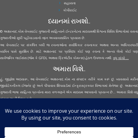
સહાયતા
કોપીરાઈટ
ધ્યાનમાં રાખશો..
© અક્ષરનાદ.કોમ વેબસાઈટ ગુજરાતી સાહિત્યને ઈન્ટરનેટના માધ્યમથી વિશ્વના વિવિધ વિભાગોમાં વસતા
ગુજરાતીઓ સુધી પહોંચાડવાનો તદ્દન અવ્યાવસાયિક પ્રયાસ છે.
આ વેબસાઈટ પર સંકલિત બધી જ રચનાઓના સર્વાધિકાર રચનાકાર અથવા અન્ય અધિકારધારી
વ્યક્તિ પાસે સુરક્ષિત છે. માટે અક્ષરનાદ પર પ્રસિધ્ધ કોઈ પણ રચના કે અન્ય લેખો કોઈ પણ
સાર્વજનિક લાઈસંસ (જેમ કે GFDL અથવા ક્રિએટીવ કોમન્સ) હેઠળ ઉપલબ્ધ નથી.
વધુ વાંચો ...
અમારા વિશે..
હું, જીજ્ઞેશ અધ્યારૂ, આ વેબસાઈટ અક્ષરનાદ.કોમ ના સંપાદક તરીકે કામ કરૂં છું. વ્યવસાયે મરીન
જીયોટેકનીકલ ઈજનેર છું અને પીપાવાવ શિપયાર્ડમાં ઈન્ફ્રાસ્ટ્રક્ચર વિભાગમાં મેનેજર છું. અક્ષરનાદ
ગુજરાતી ભાષા સાહિત્ય પ્રત્યેના મારા વળગણને એક માધ્યમ આપવાનો પ્રયત્ન છે... અમારા વિશે વધુ
વાંચવા
અહીં ક્લિક કરો...
Secured Site Assurance