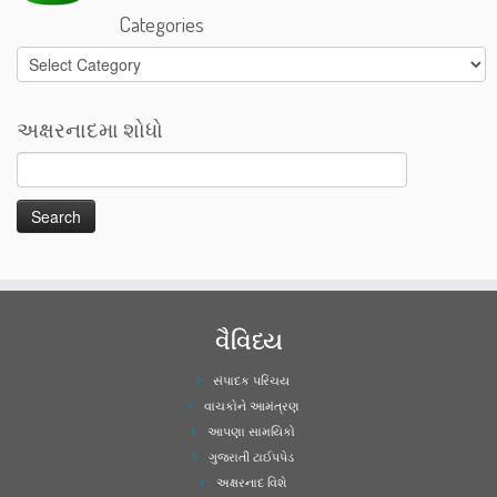
Categories
Categories
અક્ષરનાદમા શોધો
વૈવિધ્ય
સંપાદક પરિચય
વાચકોને આમંત્રણ
આપણા સામયિકો
ગુજરાતી ટાઈપપેડ
અક્ષરનાદ વિશે