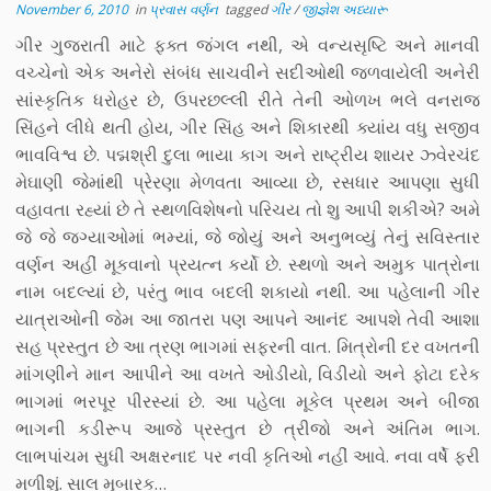
November 6, 2010
in
પ્રવાસ વર્ણન
tagged
ગીર
/
જીજ્ઞેશ અધ્યારૂ
ગીર ગુજરાતી માટે ફક્ત જંગલ નથી, એ વન્યસૃષ્ટિ અને માનવી
વચ્ચેનો એક અનેરો સંબંધ સાચવીને સદીઓથી જળવાયેલી અનેરી
સાંસ્કૃતિક ધરોહર છે, ઉપરછલ્લી રીતે તેની ઓળખ ભલે વનરાજ
સિંહને લીધે થતી હોય, ગીર સિંહ અને શિકારથી ક્યાંય વધુ સજીવ
ભાવવિશ્વ છે. પદ્મશ્રી દુલા ભાયા કાગ અને રાષ્ટ્રીય શાયર ઝ્વેરચંદ
મેઘાણી જેમાંથી પ્રેરણા મેળવતા આવ્યા છે, રસધાર આપણા સુધી
વહાવતા રહ્યાં છે તે સ્થળવિશેષનો પરિચય તો શુ આપી શકીએ? અમે
જે જે જગ્યાઓમાં ભમ્યાં, જે જોયું અને અનુભવ્યું તેનું સવિસ્તાર
વર્ણન અહીં મૂકવાનો પ્રયત્ન કર્યો છે. સ્થળો અને અમુક પાત્રોના
નામ બદલ્યાં છે, પરંતુ ભાવ બદલી શકાયો નથી. આ પહેલાની ગીર
યાત્રાઓની જેમ આ જાતરા પણ આપને આનંદ આપશે તેવી આશા
સહ પ્રસ્તુત છે આ ત્રણ ભાગમાં સફરની વાત. મિત્રોની દર વખતની
માંગણીને માન આપીને આ વખતે ઓડીયો, વિડીયો અને ફોટા દરેક
ભાગમાં ભરપૂર પીરસ્યાં છે. આ પહેલા મૂકેલ પ્રથમ અને બીજા
ભાગની કડીરૂપ આજે પ્રસ્તુત છે ત્રીજો અને અંતિમ ભાગ.
લાભપાંચમ સુધી અક્ષરનાદ પર નવી કૃતિઓ નહીં આવે. નવા વર્ષે ફરી
મળીશું. સાલ મુબારક…