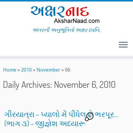
અંતરની અનુભૂતિનો અક્ષર ધ્વનિ..
Skip
to
Home
»
2010
»
November
»
06
content
Daily Archives:
November 6, 2010
ગીરયાત્રા – પ્યાલો મેં પીધેલ છે ભરપૂર…
8
(ભાગ ૩) – જીજ્ઞેશ અધ્યારૂ