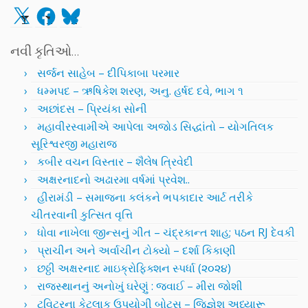
X
Facebook
Bluesky
નવી કૃતિઓ…
સર્જન સાહેબ – દીપિકાબા પરમાર
ધમ્મપદ – ઋષિકેશ શરણ, અનુ. હર્ષદ દવે, ભાગ ૧
અછાંદસ – પ્રિયંકા સોની
મહાવીરસ્વામીએ આપેલા અજોડ સિદ્ધાંતો – યોગતિલક
સૂરિશ્વરજી મહારાજ
કબીર વચન વિસ્તાર – શૈલેષ ત્રિવેદી
અક્ષરનાદનો અઢારમા વર્ષમાં પ્રવેશ..
હીરામંડી – સમાજના કલંકને ભપકાદાર આર્ટ તરીકે
ચીતરવાની કુત્સિત વૃત્તિ
ધોવા નાખેલા જીન્સનું ગીત – ચંદ્રકાન્ત શાહ; પઠન RJ દેવકી
પ્રાચીન અને અર્વાચીન ટોક્યો – દર્શા કિકાણી
છઠ્ઠી અક્ષરનાદ માઇક્રોફિક્શન સ્પર્ધા (૨૦૨૪)
રાજસ્થાનનું અનોખું ઘરેણું : જવાઈ – મીરા જોશી
ટ્વિટરના કેટલાક ઉપયોગી બોટ્સ – જિજ્ઞેશ અધ્યારૂ