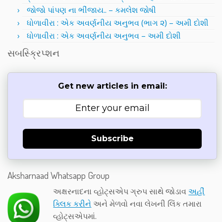
જોજો પાંપણ ના ભીંજાય.. – કમલેશ જોષી
ધોળાવીરા : એક અવર્ણનીય અનુભવ (ભાગ ૨) – અમી દોશી
ધોળાવીરા : એક અવર્ણનીય અનુભવ – અમી દોશી
સબસ્ક્રિપ્શન
Get new articles in email:
Subscribe
Aksharnaad Whatsapp Group
અક્ષરનાદના વ્હોટ્સએપ ગ્રુપ સાથે જોડાવ
અહીં
ક્લિક કરીને
અને મેળવો નવા લેખની લિંક તમારા
વ્હોટ્સએપમાં.