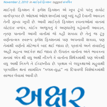
November 2, 2010
in
માઈક્રો ફિક્શન
tagged
સંકલિત
માઈક્રો ફિક્શન કે ફ્લેશ ફિક્શન એ ખૂબ ટૂંકો પરંતુ સચોટ
વાર્તાપ્રકાર છે. ઓછામાં ઓછા શબ્દોમાં ઘણું બધું કહી દેવાની આવડત
તેની મુખ્ય ખૂબી છે. આવી માઈક્રો ફિક્શન રચનાઓમાં વાતમાં
ચોટદાર વળાંક, કાંઈક અજુગતું કે અણધારેલું કહેવાની આવડત,
ત્રણ પાનાની આખી વાર્તામાં જે કહી શકાય છે તેનું જ ટૂંકુ
વર્ણનાત્મક સ્વરૂપ ફ્લેશ ફિક્શનમાં પણ અપનાવી શકાય, પણ
તેમાંથી વર્ણનો મોટેભાગે બાદ થઈ જાય છે, પ્રસંગો અને સંવાદોનું
અહીં મહત્વ અદકેરું થઈ જાય છે. ઉપરાંત વાર્તાના અંતે ભાવકના
મનમાં એક થી વધુ અર્થો નીકળે કે વાર્તાના શિર્ષકમાંથી પણ એકથી
વધુ અર્થો નિકળે તે ઈચ્છનીય છે. પ્રથમ બે લઘુકથાઓ મહુવાથી
પ્રકાશિત થતાં સામયિક “કલમ-યુદ્ધ” ના દિપાવલી વિશેષાંકમાંથી
સાભાર લેવામાં આવી છે.