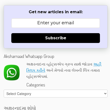
Get new articles in email:
Subscribe
Aksharnaad Whatsapp Group
અક્ષરનાદના વ્હોટ્સએપ ગ્રુપ સાથે જોડાવ
અહીં
ક્લિક કરીને
અને મેળવો નવા લેખની લિંક તમારા
વ્હોટ્સએપમાં.
Categories
Categories
અક્ષરનાદમા શોધો