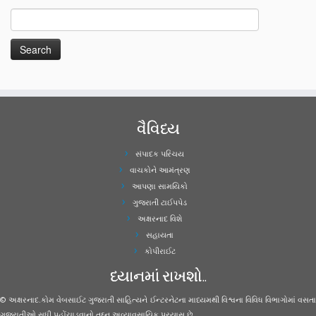
વૈવિધ્ય
સંપાદક પરિચય
વાચકોને આમંત્રણ
આપણા સામયિકો
ગુજરાતી ટાઈપપેડ
અક્ષરનાદ વિશે
સહાયતા
કોપીરાઈટ
ધ્યાનમાં રાખશો..
© અક્ષરનાદ.કોમ વેબસાઈટ ગુજરાતી સાહિત્યને ઈન્ટરનેટના માધ્યમથી વિશ્વના વિવિધ વિભાગોમાં વસતા
ગુજરાતીઓ સુધી પહોંચાડવાનો તદ્દન અવ્યાવસાયિક પ્રયાસ છે.