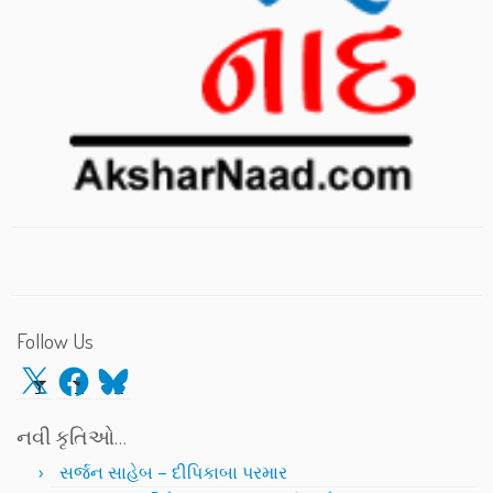
Follow Us
X
Facebook
Bluesky
નવી કૃતિઓ…
સર્જન સાહેબ – દીપિકાબા પરમાર