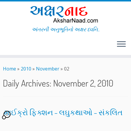
અંતરની અનુભૂતિનો અક્ષર ધ્વનિ..
Skip
to
Home
»
2010
»
November
»
02
content
Daily Archives:
November 2, 2010
માઈક્રો ફિક્શન – લઘુકથાઓ – સંકલિત
2