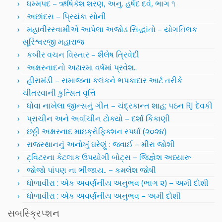
ધમ્મપદ – ઋષિકેશ શરણ, અનુ. હર્ષદ દવે, ભાગ ૧
અછાંદસ – પ્રિયંકા સોની
મહાવીરસ્વામીએ આપેલા અજોડ સિદ્ધાંતો – યોગતિલક
સૂરિશ્વરજી મહારાજ
કબીર વચન વિસ્તાર – શૈલેષ ત્રિવેદી
અક્ષરનાદનો અઢારમા વર્ષમાં પ્રવેશ..
હીરામંડી – સમાજના કલંકને ભપકાદાર આર્ટ તરીકે
ચીતરવાની કુત્સિત વૃત્તિ
ધોવા નાખેલા જીન્સનું ગીત – ચંદ્રકાન્ત શાહ; પઠન RJ દેવકી
પ્રાચીન અને અર્વાચીન ટોક્યો – દર્શા કિકાણી
છઠ્ઠી અક્ષરનાદ માઇક્રોફિક્શન સ્પર્ધા (૨૦૨૪)
રાજસ્થાનનું અનોખું ઘરેણું : જવાઈ – મીરા જોશી
ટ્વિટરના કેટલાક ઉપયોગી બોટ્સ – જિજ્ઞેશ અધ્યારૂ
જોજો પાંપણ ના ભીંજાય.. – કમલેશ જોષી
ધોળાવીરા : એક અવર્ણનીય અનુભવ (ભાગ ૨) – અમી દોશી
ધોળાવીરા : એક અવર્ણનીય અનુભવ – અમી દોશી
સબસ્ક્રિપ્શન