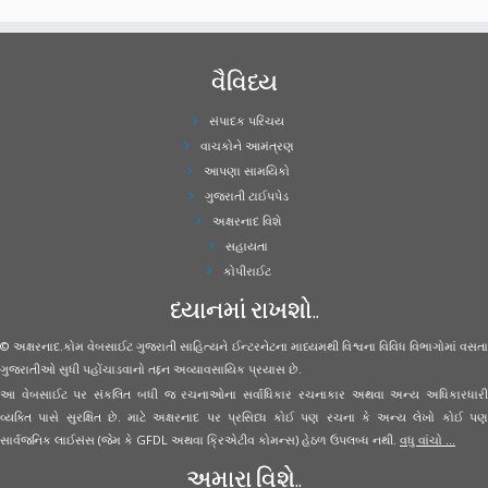
વૈવિધ્ય
સંપાદક પરિચય
વાચકોને આમંત્રણ
આપણા સામયિકો
ગુજરાતી ટાઈપપેડ
અક્ષરનાદ વિશે
સહાયતા
કોપીરાઈટ
ધ્યાનમાં રાખશો..
© અક્ષરનાદ.કોમ વેબસાઈટ ગુજરાતી સાહિત્યને ઈન્ટરનેટના માધ્યમથી વિશ્વના વિવિધ વિભાગોમાં વસતા
ગુજરાતીઓ સુધી પહોંચાડવાનો તદ્દન અવ્યાવસાયિક પ્રયાસ છે.
આ વેબસાઈટ પર સંકલિત બધી જ રચનાઓના સર્વાધિકાર રચનાકાર અથવા અન્ય અધિકારધારી
વ્યક્તિ પાસે સુરક્ષિત છે. માટે અક્ષરનાદ પર પ્રસિધ્ધ કોઈ પણ રચના કે અન્ય લેખો કોઈ પણ
સાર્વજનિક લાઈસંસ (જેમ કે GFDL અથવા ક્રિએટીવ કોમન્સ) હેઠળ ઉપલબ્ધ નથી.
વધુ વાંચો ...
અમારા વિશે..