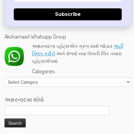
Subscribe
Aksharnaad Whatsapp Group
અક્ષરનાદના વ્હોટ્સએપ ગ્રુપ સાથે જોડાવ
અહીં
ક્લિક કરીને
અને મેળવો નવા લેખની લિંક તમારા
વ્હોટ્સએપમાં.
Categories
Categories
અક્ષરનાદમા શોધો