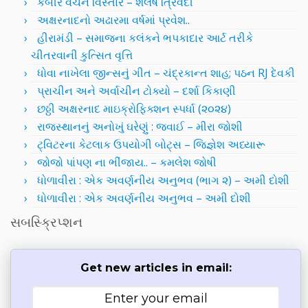
કબીર વચન વિસ્તાર – શૈલેષ ત્રિવેદી
અક્ષરનાદનો અઢારમા વર્ષમાં પ્રવેશ..
હીરામંડી – સમાજના કલંકને ભપકાદાર આર્ટ તરીકે
ચીતરવાની કુત્સિત વૃત્તિ
ધોવા નાખેલા જીન્સનું ગીત – ચંદ્રકાન્ત શાહ; પઠન RJ દેવકી
પ્રાચીન અને અર્વાચીન ટોક્યો – દર્શા કિકાણી
છઠ્ઠી અક્ષરનાદ માઇક્રોફિક્શન સ્પર્ધા (૨૦૨૪)
રાજસ્થાનનું અનોખું ઘરેણું : જવાઈ – મીરા જોશી
ટ્વિટરના કેટલાક ઉપયોગી બોટ્સ – જિજ્ઞેશ અધ્યારૂ
જોજો પાંપણ ના ભીંજાય.. – કમલેશ જોષી
ધોળાવીરા : એક અવર્ણનીય અનુભવ (ભાગ ૨) – અમી દોશી
ધોળાવીરા : એક અવર્ણનીય અનુભવ – અમી દોશી
સબસ્ક્રિપ્શન
Get new articles in email: