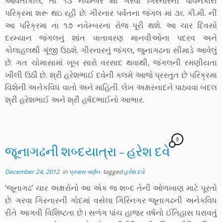
આવતીકાલ, તા ૧૩ નવેમ્બર થી ગરવા ગિરનારની પાવનકારી
પરિક્રમા શરૂ થઇ રહી છે. ગીરનાર પર્વતના જંગલ માં ૩૬ કી.મી. ની
આ પરિક્રમા તા ૧૭ નવેમ્બરના રોજ પૂરી થશે. આ ચાર દિવસો
દરમ્યાન જંગલનું શાંત વાતાવરણ માનવીઓના પદરવ અને
કોલાહલથી ગૂંજી ઉઠશે. ગીરનારનું જંગલ, જુનાગઢના સીમાડે આવેલું
છે. ગત ચોમાસામાં ખૂબ સારો વરસાદ થવાથી, જંગલની રમણીયતા
ખીલી ઉઠી છે. શ્રી હરેશભાઈ દવેની કલમે આજે પ્રસ્તુત છે પરિક્રમા
વિશેની અનેકવિધ વાતો અને માહિતી. લેખ અક્ષરનાદને પાઠવવા બદલ
શ્રી હરેશભાઈ અને શ્રી હર્ષદભાઈનો આભાર.
9
જૂનાગઢની શબ્દયાત્રા – હરેશ દવે
December 24, 2012
in
પ્રવાસ વર્ણન
tagged
હરેશ દવે
‘જૂનાગઢ’ ચાર અક્ષરોનો આ એક જ શબ્દ તેની ઓળખાણ માટે પૂરતો
છે. ગરવા ગિરનારની ગોદમાં વસેલા ગિરિનગર જૂનાગઢની અનેકવિધ
રીતે આગવી વિશિષ્ટતા છે। સળંગ પાંચ હાજર વર્ષનો ઈતિહાસ ધરાવતું