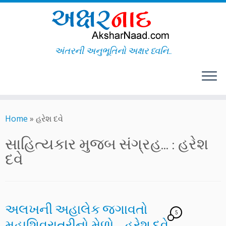
અંતરની અનુભૂતિનો અક્ષર ધ્વનિ..
Skip
to
Home
»
હરેશ દવે
content
સાહિત્યકાર મુજબ સંગ્રહ... :
હરેશ
દવે
અલખની અહાલેક જગાવતો
5
મહાશિવરાત્રીનો મેળો – હરેશ દવે