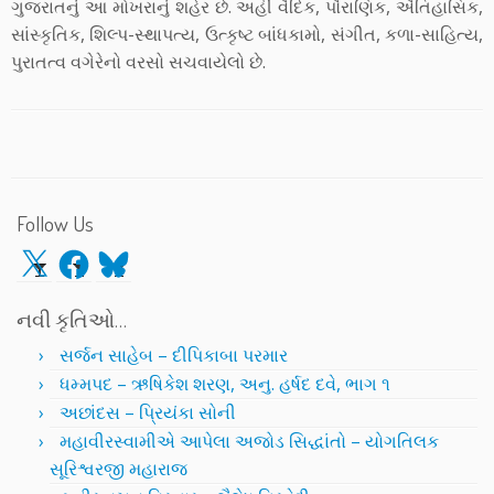
ગુજરાતનું આ મોખરાનું શહેર છે. અહીં વૈદિક, પૌરાણિક, ઐતિહાસિક,
સાંસ્કૃતિક, શિલ્પ-સ્થાપત્ય, ઉત્કૃષ્ટ બાંધકામો, સંગીત, કળા-સાહિત્ય,
પુરાતત્વ વગેરેનો વરસો સચવાયેલો છે.
Follow Us
X
Facebook
Bluesky
નવી કૃતિઓ…
સર્જન સાહેબ – દીપિકાબા પરમાર
ધમ્મપદ – ઋષિકેશ શરણ, અનુ. હર્ષદ દવે, ભાગ ૧
અછાંદસ – પ્રિયંકા સોની
મહાવીરસ્વામીએ આપેલા અજોડ સિદ્ધાંતો – યોગતિલક
સૂરિશ્વરજી મહારાજ