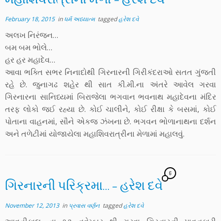
February 18, 2015
in
ધર્મ અધ્યાત્મ
tagged
હરેશ દવે
અલખ નિરંજન…
બમ બમ ભોલે…
હર હર મહાદેવ…
આવા ભક્તિ સભર નિનાદોથી ગિરનારની ગિરીકંદરાઓ સતત ગુંજતી
રહે છે. જુનાગઢ શહેર થી સાત કી.મી.ના અંતરે આવેલ ગરવા
ગિરનારના સાનિધ્યમાં બિરાજેલા ભગવાન ભવનાથ મહાદેવના મંદિર
તરફ લોકો જઈ રહ્યા છે. કોઈ ચાલીને, કોઈ રીક્ષા કે બસમાં, કોઈ
પોતાના વાહનમાં, સૌને એકજ ઝંખના છે. ભગવન ભોળાનાથના દર્શન
અને તળેટીમાં યોજાયેલા મહાશિવરાત્રીના મેળામાં મહાલવું.
6
ગિરનારની પરિક્રમા… – હરેશ દવે
November 12, 2013
in
પ્રવાસ વર્ણન
tagged
હરેશ દવે