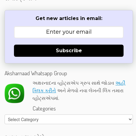
Get new articles in email:
Subscribe
Aksharnaad Whatsapp Group
અક્ષરનાદના વ્હોટ્સએપ ગ્રુપ સાથે જોડાવ
અહીં
ક્લિક કરીને
અને મેળવો નવા લેખની લિંક તમારા
વ્હોટ્સએપમાં.
Categories
Categories