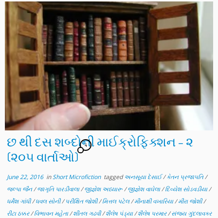
છ થી દસ શબ્દોની માઈક્રોફિક્શન – ૨
4
(૨૦૫ વાર્તાઓ)
June 22, 2016
in
Short Microfiction
tagged
અનસૂયા દેસાઈ
/
કેતન પ્રજાપતિ
/
જલ્પા જૈન
/
જાગૃતિ પારડીવાલા
/
જીજ્ઞેશ અધ્યારૂ
/
જીજ્ઞેશ વાઘેલા
/
દિવ્યેશ સોડવડીયા
/
ધર્મેશ ગાંધી
/
ધવલ સોની
/
પરીક્ષિત જોશી
/
મિત્તલ પટેલ
/
મીનાક્ષી વખારિયા
/
મીરા જોશી
/
રીટા ઠક્કર
/
વિભાવન મહેતા
/
શીતલ ગઢવી
/
શૈલેષ પંડ્યા
/
શૈલેષ પરમાર
/
સંજય ગુંદલાવકર