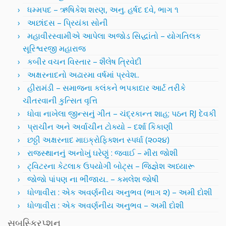
ધમ્મપદ – ઋષિકેશ શરણ, અનુ. હર્ષદ દવે, ભાગ ૧
અછાંદસ – પ્રિયંકા સોની
મહાવીરસ્વામીએ આપેલા અજોડ સિદ્ધાંતો – યોગતિલક
સૂરિશ્વરજી મહારાજ
કબીર વચન વિસ્તાર – શૈલેષ ત્રિવેદી
અક્ષરનાદનો અઢારમા વર્ષમાં પ્રવેશ..
હીરામંડી – સમાજના કલંકને ભપકાદાર આર્ટ તરીકે
ચીતરવાની કુત્સિત વૃત્તિ
ધોવા નાખેલા જીન્સનું ગીત – ચંદ્રકાન્ત શાહ; પઠન RJ દેવકી
પ્રાચીન અને અર્વાચીન ટોક્યો – દર્શા કિકાણી
છઠ્ઠી અક્ષરનાદ માઇક્રોફિક્શન સ્પર્ધા (૨૦૨૪)
રાજસ્થાનનું અનોખું ઘરેણું : જવાઈ – મીરા જોશી
ટ્વિટરના કેટલાક ઉપયોગી બોટ્સ – જિજ્ઞેશ અધ્યારૂ
જોજો પાંપણ ના ભીંજાય.. – કમલેશ જોષી
ધોળાવીરા : એક અવર્ણનીય અનુભવ (ભાગ ૨) – અમી દોશી
ધોળાવીરા : એક અવર્ણનીય અનુભવ – અમી દોશી
સબસ્ક્રિપ્શન