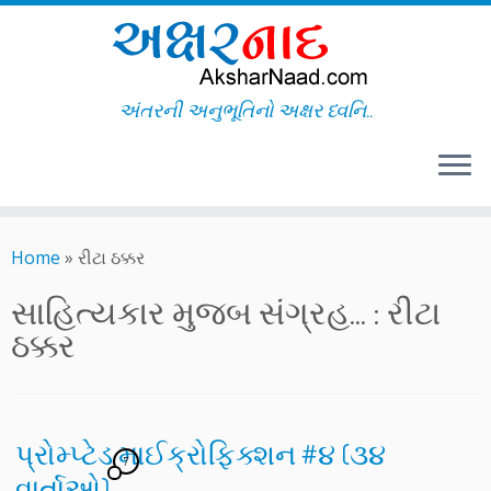
અંતરની અનુભૂતિનો અક્ષર ધ્વનિ..
Skip
to
Home
»
રીટા ઠક્કર
content
સાહિત્યકાર મુજબ સંગ્રહ... :
રીટા
ઠક્કર
પ્રોમ્પ્ટેડ માઈક્રોફિક્શન #૪ (૩૪
7
વાર્તાઓ)