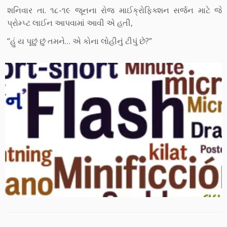
શનિવાર તા. ૧૮-૧૯ જૂનના રોજ માઈક્રોફિક્શન સર્જન માટે જે
પ્રોમ્પ્ટ લાઈન આપવામાં આવી એ હતી,
“હું ય પૂછું છું તમને… એ કોના લોહીનું ટીપું છે?”