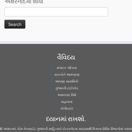
અક્ષરનાદમા શોધો
વૈવિધ્ય
સંપાદક પરિચય
વાચકોને આમંત્રણ
આપણા સામયિકો
ગુજરાતી ટાઈપપેડ
અક્ષરનાદ વિશે
સહાયતા
કોપીરાઈટ
ધ્યાનમાં રાખશો..
© અક્ષરનાદ.કોમ વેબસાઈટ ગુજરાતી સાહિત્યને ઈન્ટરનેટના માધ્યમથી વિશ્વના વિવિધ વિભાગોમાં વસતા