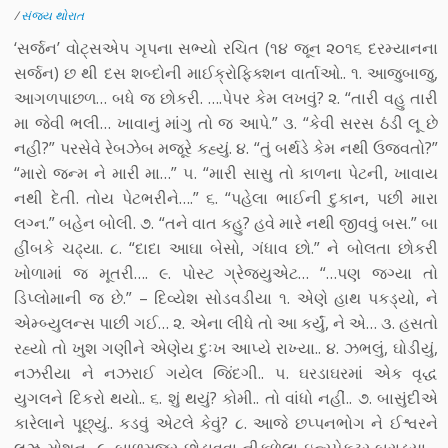
/
સંજય થોરાત
‘સર્જન’ વોટ્સએપ ગૃપના સભ્યો રચિત (૧૪ જૂન ૨૦૧૬ દરમ્યાનના
સર્જન) છ થી દસ શબ્દોની માઈક્રોફિક્શન વાર્તાઓ.. ૧. આજુબાજુ,
આગળપાછળ… બધે જ છોકરી. ….પેપર કેમ લખવું? ૨. “તારી વહુ તારી
મા જેવી ભલી… ખાવાનું માંગુ તો જ આપે.” ૩. “કેવી સરસ ઠંડી લૂ છે
નહી?” પરસેવે રેબઝેબ મજૂરે કહ્યું. ૪. “તું બર્થડે કેમ નથી ઉજવતો?”
“મારો જન્મ ને મારી મા…” ૫. “મારી સાસુ તો કાળના પેટની, ખાવાય
નથી દેતી. તોય પેટભરીને….” ૬. “પહેલા ભાઈની દુકાન, પછી મારા
લગ્ન.” બહેન બોલી. ૭. “તને વાત કહુ? હવે મારે નથી જીવવું બસ.” બા
હીંબકે ચઢ્યા. ૮. “દાદા આઘા બેસો, ગંધાવ છો.” ને બોલતા છોકરી
ખોળામાં જ મૂતરી…. ૯. પોસ્ટ ગ્રેજ્યુએટ… “…પણ જગ્યા તો
ડિપ્લોમાની જ છે.” – દિવ્યેશ સોડવડીયા ૧. એણે હાથ પકડ્યો, ને
એમ્બ્યુલન્સ પાછી ગઈ… ૨. એના લીધે તો આ કર્યું, ને એ… ૩. હસતો
રહ્યો તો ખુશ ગણીને એણેય દુઃખ આપ્યે રાખ્યા.. ૪. ઝભલું, ઘોડીયું,
નઝરીયા ને નઝરાઈ ગયેલ જિંદગી.. ૫. ઘરડાઘરમાં એક વૃદ્ધ
યુગલને દિકરો થયો.. ૬. શું થયું? કોમી.. તો વાંધો નહીં.. ૭. બાસુંદીએ
કારેલાને પૂછ્યું.. કડવું એટલે કેવું? ૮. આજે છપ્પનભોગ ને ઈશ્વરને