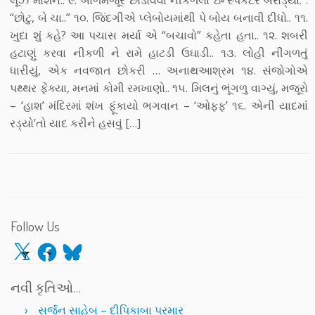
લૂઝ મોશન.. ૯. બાળમજૂર છોડાવવા નીકળેલા ઇન્સ્પેકટર બરાડ્યા. .
“છોટુ, બે ચા..” ૧૦. જિંદગીએ પ્લેબોયમાંથી પે બોય બનાવી દીધો.. ૧૧.
ખુદા શું કહે? આ પચાસ મર્યા એ “બચાવો” કહેતા હતા.. ૧૨. શબરી
હટાણું કરવા નીકળી ને રામે હાટડી ઉઘાડી.. ૧૩. લોહી નીંગળતું
ધારીયું, એક નવજાત છોકરી … અનાથઆશ્રમ ૧૪. સંજોગોએ
પથ્થર ફેંક્યા, મનમાં કોમી રમખાણો.. ૧૫. મિલનું ભૂંગળુ વાગ્યું, મજૂરો
– ‘હાશ’ મંદિરમાં શંખ ફૂંકાયો ભગવાન – ‘ઓફ્ફ’ ૧૬. એની યાદમાંં
રડ્યો’તો યાદ કરીને હસવું […]
Follow Us
X
Facebook
Bluesky
નવી કૃતિઓ…
સર્જન સાહેબ – દીપિકાબા પરમાર