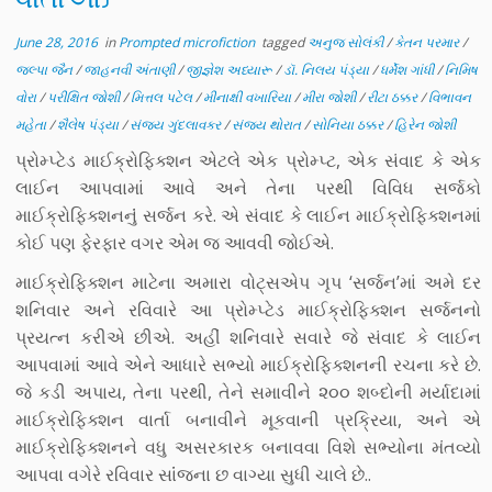
June 28, 2016
in
Prompted microfiction
tagged
અનુજ સોલંકી
/
કેતન પરમાર
/
જલ્પા જૈન
/
જાહનવી અંતાણી
/
જીજ્ઞેશ અધ્યારૂ
/
ડૉ. નિલય પંડ્યા
/
ધર્મેશ ગાંધી
/
નિમિષ
વોરા
/
પરીક્ષિત જોશી
/
મિત્તલ પટેલ
/
મીનાક્ષી વખારિયા
/
મીરા જોશી
/
રીટા ઠક્કર
/
વિભાવન
મહેતા
/
શૈલેષ પંડ્યા
/
સંજય ગુંદલાવકર
/
સંજય થોરાત
/
સોનિયા ઠક્કર
/
હિરેન જોશી
પ્રોમ્પ્ટેડ માઈક્રોફિક્શન એટલે એક પ્રોમ્પ્ટ, એક સંવાદ કે એક
લાઈન આપવામાં આવે અને તેના પરથી વિવિધ સર્જકો
માઈક્રોફિક્શનનુંં સર્જન કરે. એ સંવાદ કે લાઈન માઈક્રોફિક્શનમાં
કોઈ પણ ફેરફાર વગર એમ જ આવવી જોઈએ.
માઈક્રોફિક્શન માટેના અમારા વોટ્સએપ ગૃપ ‘સર્જન’માં અમે દર
શનિવાર અને રવિવારે આ પ્રોમ્પ્ટેડ માઈક્રોફિક્શન સર્જનનો
પ્રયત્ન કરીએ છીએ. અહીં શનિવારે સવારે જે સંવાદ કે લાઈન
આપવામાં આવે એને આધારે સભ્યો માઈક્રોફિક્શનની રચના કરે છે.
જે કડી અપાય, તેના પરથી, તેને સમાવીને ૨૦૦ શબ્દોની મર્યાદામાં
માઈક્રોફિક્શન વાર્તા બનાવીને મૂકવાની પ્રક્રિયા, અને એ
માઈક્રોફિક્શનને વધુ અસરકારક બનાવવા વિશે સભ્યોના મંતવ્યો
આપવા વગેરે રવિવાર સાંંજના છ વાગ્યા સુધી ચાલે છે..