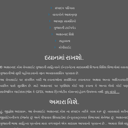
સંપાદક પરિચય
વાચકોને આમંત્રણ
આપણા સામયિકો
ગુજરાતી ટાઈપપેડ
અક્ષરનાદ વિશે
સહાયતા
કોપીરાઈટ
ધ્યાનમાં રાખશો..
© અક્ષરનાદ.કોમ વેબસાઈટ ગુજરાતી સાહિત્યને ઈન્ટરનેટના માધ્યમથી વિશ્વના વિવિધ વિભાગોમાં વસતા
ગુજરાતીઓ સુધી પહોંચાડવાનો તદ્દન અવ્યાવસાયિક પ્રયાસ છે.
આ વેબસાઈટ પર સંકલિત બધી જ રચનાઓના સર્વાધિકાર રચનાકાર અથવા અન્ય અધિકારધારી
વ્યક્તિ પાસે સુરક્ષિત છે. માટે અક્ષરનાદ પર પ્રસિધ્ધ કોઈ પણ રચના કે અન્ય લેખો કોઈ પણ
સાર્વજનિક લાઈસંસ (જેમ કે GFDL અથવા ક્રિએટીવ કોમન્સ) હેઠળ ઉપલબ્ધ નથી.
વધુ વાંચો ...
અમારા વિશે..
હું, જીજ્ઞેશ અધ્યારૂ, આ વેબસાઈટ અક્ષરનાદ.કોમ ના સંપાદક તરીકે કામ કરૂં છું. વ્યવસાયે મરીન
જીયોટેકનીકલ ઈજનેર છું અને પીપાવાવ શિપયાર્ડમાં ઈન્ફ્રાસ્ટ્રક્ચર વિભાગમાં મેનેજર છું. અક્ષરનાદ
ગુજરાતી ભાષા સાહિત્ય પ્રત્યેના મારા વળગણને એક માધ્યમ આપવાનો પ્રયત્ન છે... અમારા વિશે વધુ