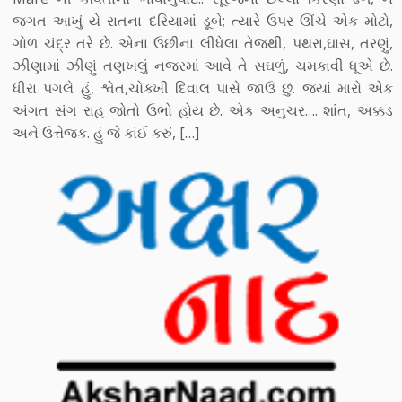
જગત આખું યે રાતના દરિયામાં ડૂબે; ત્યારે ઉપર ઊંચે એક મોટો,
ગોળ ચંદ્ર તરે છે. એના ઉછીના લીધેલા તેજથી, પથરા,ઘાસ, તરણું,
ઝીણામાં ઝીણું તણખલું નજરમાં આવે તે સઘળું, ચમકાવી ધૂએ છે.
ધીરા પગલે હું, શ્વેત,ચોક્ખી દિવાલ પાસે જાઉં છું. જ્યાં મારો એક
અંગત સંગ રાહ જોતો ઉભો હોય છે. એક અનુચર…. શાંત, અક્કડ
અને ઉત્તેજક. હું જે કાંઈ કરું, […]