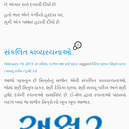
ને અંગાર રાખે દબાવી દીધો છે.
હતો ભાર એને કળીનો હ્રદય પર,
મૂકી એક પથ્થર હટાવી દીધો છે.
5
સંકલિત કાવ્યરચનાઓ..
February 19, 2015
in
કવિતા, ગઝલ તથા સર્વ પદ્ય
tagged
દેવિકા ધ્રુવ
/
મિતુલ ઠાકર
/
સરયૂ પરીખ
/
હર્ષદ દવે
આજે પ્રસ્તુત છે મિત્રોનું સર્જન એવી સંકલિત કાવ્યરચનાઓ,
જેમાં શ્રી મિતુલ ઠાકર, શ્રી દેવિકા ધ્રુવ, શ્રી સરયૂ પરીખ અને શ્રી
હર્ષદ દવેની રચનાઓ સમાવિષ્ટ છે. ઈ-મેલ દ્વારા રચનાઓ પાઠવવા
બદલ બધા જ સર્જક મિત્રો નો ખૂબ ખૂબ આભાર.