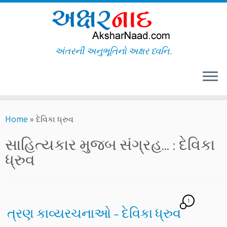
અંતરની અનુભૂતિનો અક્ષર ધ્વનિ..
Skip
to
Home
»
દેવિકા ધ્રુવ
content
સાહિત્યકાર મુજબ સંગ્રહ... :
દેવિકા
ધ્રુવ
1
ત્રણ કાવ્યરચનાઓ – દેવિકા ધ્રુવ