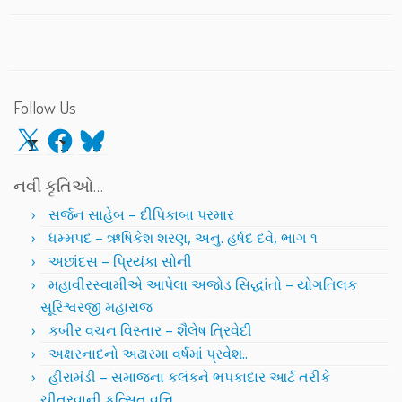
Follow Us
X
Facebook
Bluesky
નવી કૃતિઓ…
સર્જન સાહેબ – દીપિકાબા પરમાર
ધમ્મપદ – ઋષિકેશ શરણ, અનુ. હર્ષદ દવે, ભાગ ૧
અછાંદસ – પ્રિયંકા સોની
મહાવીરસ્વામીએ આપેલા અજોડ સિદ્ધાંતો – યોગતિલક
સૂરિશ્વરજી મહારાજ
કબીર વચન વિસ્તાર – શૈલેષ ત્રિવેદી
અક્ષરનાદનો અઢારમા વર્ષમાં પ્રવેશ..
હીરામંડી – સમાજના કલંકને ભપકાદાર આર્ટ તરીકે
ચીતરવાની કુત્સિત વૃત્તિ