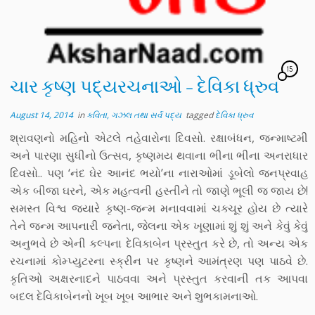
15
ચાર કૃષ્ણ પદ્યરચનાઓ – દેવિકા ધ્રુવ
August 14, 2014
in
કવિતા, ગઝલ તથા સર્વ પદ્ય
tagged
દેવિકા ધ્રુવ
શ્રાવણનો મહિનો એટલે તહેવારોના દિવસો. રક્ષાબંધન, જન્માષ્ટમી
અને પારણા સુધીનો ઉત્સવ, કૃષ્ણમય થવાના ભીના ભીના અનરાધાર
દિવસો.. પણ ‘નંદ ઘેર આનંદ ભયો’ના નારાઓમાં ડૂબેલો જનપ્રવાહ
એક બીજા ઘરને, એક મહત્વની હસ્તીને તો જાણે ભૂલી જ જાય છે!
સમસ્ત વિશ્વ જ્યારે કૃષ્ણ-જન્મ મનાવવામાં ચક્ચૂર હોય છે ત્યારે
તેને જન્મ આપનારી જનેતા, જેલના એક ખૂણામાં શું શું અને કેવું કેવું
અનુભવે છે એની કલ્પના દેવિકાબેન પ્રસ્તુત કરે છે, તો અન્ય એક
રચનામાં કોમ્પ્યુટરના સ્ક્રીન પર કૃષ્ણને આમંત્રણ પણ પાઠવે છે.
કૃતિઓ અક્ષરનાદને પાઠવવા અને પ્રસ્તુત કરવાની તક આપવા
બદલ દેવિકાબેનનો ખૂબ ખૂબ આભાર અને શુભકામનાઓ.