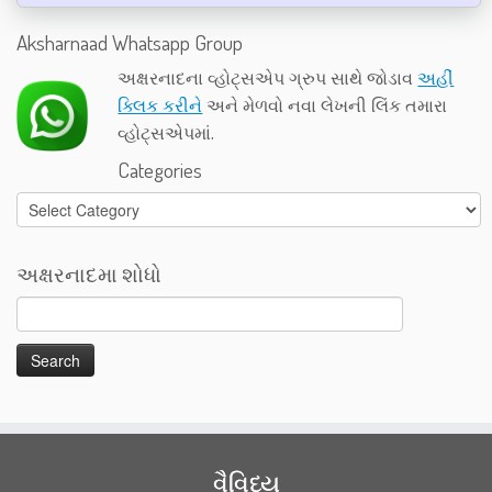
Aksharnaad Whatsapp Group
અક્ષરનાદના વ્હોટ્સએપ ગ્રુપ સાથે જોડાવ
અહીં
ક્લિક કરીને
અને મેળવો નવા લેખની લિંક તમારા
વ્હોટ્સએપમાં.
Categories
Categories
અક્ષરનાદમા શોધો
વૈવિધ્ય