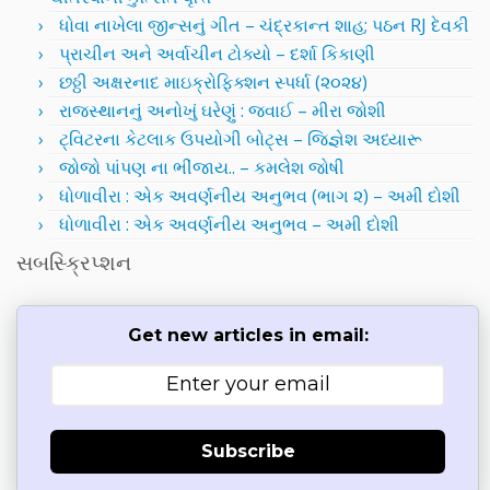
ધોવા નાખેલા જીન્સનું ગીત – ચંદ્રકાન્ત શાહ; પઠન RJ દેવકી
પ્રાચીન અને અર્વાચીન ટોક્યો – દર્શા કિકાણી
છઠ્ઠી અક્ષરનાદ માઇક્રોફિક્શન સ્પર્ધા (૨૦૨૪)
રાજસ્થાનનું અનોખું ઘરેણું : જવાઈ – મીરા જોશી
ટ્વિટરના કેટલાક ઉપયોગી બોટ્સ – જિજ્ઞેશ અધ્યારૂ
જોજો પાંપણ ના ભીંજાય.. – કમલેશ જોષી
ધોળાવીરા : એક અવર્ણનીય અનુભવ (ભાગ ૨) – અમી દોશી
ધોળાવીરા : એક અવર્ણનીય અનુભવ – અમી દોશી
સબસ્ક્રિપ્શન
Get new articles in email:
Subscribe