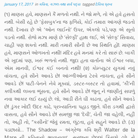
January 17, 2017
in
કવિતા, ગઝલ તથા સર્વ પદ્ય
tagged
દેવિકા ધ્રુવ
(૧) માણસ હવે, માણસને કૈં મળતો નથી. ને જો મળે, તો એ હવે હસતો
નથી. બેસી રહે છે ‘ફેસબુક’ના જ ફળિયે, કોઈ તમારા આંગણે જડતો
નથી. દેખાય છે એ ‘ઓન લાઈનો’ ઉપર, એકલો પડે,પણ એ સૂનો
પડતો નથી. રોજે મઝા માણે છે ‘સેલ્ફી’ હાથ લઈ, એ ‘સેલ્ફ’ સિવાય,
ચાહી પણ શક્તો નથી. મારી તમારી સૌની છે આ સ્થિતિ હોં!. માણસ
હવે, માણસને ઓળખતો નથી! મંદિર હવે મનમાં કરે તો સારું છે. બાકી
એ ખુદમાં પણ, ખરું ભળતો નથી. જુદા હતા વાર્તાના એ ઈશ્વર બધા,
એમ માનવી, ઈશ્વર કંઈ બનતો નથી! (૨) કોમ્પ્યુટર યુગમાં નવું
વાંચતા, હવે સૌને આવડે છે! આંગ્ળીઓના ટેરવે નાચતા, હવે સૌને
આવડે છે! પાટી-પેનને નેવે મૂક્યાં, ડસ્ટર-બસ્ટર તો હવામાં, ‘કી’ની
ક્લીકથી લખતા ભૂંસતા, હવે સૌને આવડે છે! જુનૂ ને જાણીતું સઘળું
નવા આકાર લઈ રહ્યું છે. લો, આડી રીતે ઘી કાઢતા, હવે સૌને આવડે
છે! ડુંગર ખોદી ઉંદર કાઢે, પ્રખ્યાતિના પહાડ જીતે. ધીરા ડગથી દ્વારો
વાસતા, હવે સૌને આવડે છે! સમજી જા ‘દેવી’, ચેતી જા વહેલી, નહીં
તો, અહીં તો, “કસીનો’ જેવું રમતા, લૂંટતા, હવે સહુને આવડે છે. (૩)
પડછાયો… The Shadow – અંગ્રેજ કવિ શ્રી Walter de la
Mare ની કવિતાનો ભાવાનુવાદ.. સૂરજના છેલ્લાં કિરણો ઢળે, ને