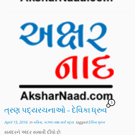
5
ત્રણ પદ્યરચનાઓ – દેવિકા ધ્રુવ
April 15, 2016
in
કવિતા, ગઝલ તથા સર્વ પદ્ય
tagged
દેવિકા ધ્રુવ
સમંદરને અંદર સમાવી દીધો છે.