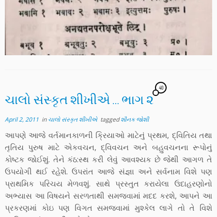
40
ચાલો સંસ્કૃત શીખીએ … ભાગ ૨
April 2, 2011
in
ચાલો સંસ્કૃત શીખીએ
tagged
શૌનક જોશી
આપણે આજે વર્તમાનકાળની ક્રિયાઓ માટેનું પ્રથમ, દ્વિતિય તથા
તૃતિય પુરુષ માટે એકવચન, દ્વિવચન અને બહુવચનના રૂપોનું
કોષ્ટક જોઈશું. તેને કંઠ:સ્થ કરી લેવું આવશ્યક છે જેથી આગળ તે
ઉપયોગી થઈ રહેશે. ઉપરાંત આજે સંજ્ઞા અને સર્વનામ વિશે પણ
પ્રાથમિક પરિચય મેળવશું. સાથે પ્રસ્તુત કરાયેલા ઉદાહરણોનો
અભ્યાસ આ વિષયને સરળતાથી સમજવામાં મદદ કરશે, આપને આ
પ્રકરણમાં કોઇ પણ વિગત સમજવામાં મુશ્કેલ લાગે તો તે વિશે