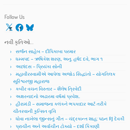
Follow Us
X
Facebook
Bluesky
નવી કૃતિઓ…
સર્જન સાહેબ – દીપિકાબા પરમાર
ધમ્મપદ – ઋષિકેશ શરણ, અનુ. હર્ષદ દવે, ભાગ ૧
અછાંદસ – પ્રિયંકા સોની
મહાવીરસ્વામીએ આપેલા અજોડ સિદ્ધાંતો – યોગતિલક
સૂરિશ્વરજી મહારાજ
કબીર વચન વિસ્તાર – શૈલેષ ત્રિવેદી
અક્ષરનાદનો અઢારમા વર્ષમાં પ્રવેશ..
હીરામંડી – સમાજના કલંકને ભપકાદાર આર્ટ તરીકે
ચીતરવાની કુત્સિત વૃત્તિ
ધોવા નાખેલા જીન્સનું ગીત – ચંદ્રકાન્ત શાહ; પઠન RJ દેવકી
પ્રાચીન અને અર્વાચીન ટોક્યો – દર્શા કિકાણી