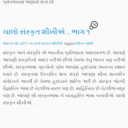
પ્રતિભાવમાં જણાવી શકો છો.
58
ચાલો સંસ્કૃત શીખીએ … ભાગ ૧
March 26, 2011
in
ચાલો સંસ્કૃત શીખીએ
tagged
શૌનક જોશી
સંસ્કૃત અને સંસ્કૃતિ એ ભારતીય પ્રતિષ્ઠાના આધરસ્તંભ છે. આપણે
આપણી સંસ્કૃતિનો આદર કરીએ છીએ તેમજ તેનુ જતન પણ કરીએ
છીએ, સંસ્કૃતભાષા પ્રત્યેનો પ્રેમ આપણા હ્રદયમા અનન્ય સ્થાન
ધરાવે છે. સંસ્કૃતમા ઉચ્ચરિત થતા મંત્રો આપણા સૌના માનસીક
સંવેદનને આકર્ષે છે તેમજ હ્રદયને શાન્તિ અર્પે છે. સંસ્કૃત જેટલી
વૈજ્ઞાનિક ભાષા છે તેટલીજ સરળ પણ છે, સાહિત્યિક છે તેટલીજ મધુર
પણ છે. આપણે સૌ સંસ્કૃતભાષા ને વ્યવહારિક ભાષા બનાવીએ. ચાલો
સંસ્કૃત શીખીએ. . .