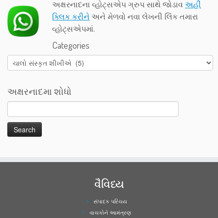
અક્ષરનાદના વ્હોટ્સએપ ગ્રુપ સાથે જોડાવ
અહીં
ક્લિક કરીને
અને મેળવો નવા લેખની લિંક તમારા
વ્હોટ્સએપમાં.
Categories
Categories
અક્ષરનાદમા શોધો
વૈવિધ્ય
સંપાદક પરિચય
વાચકોને આમંત્રણ