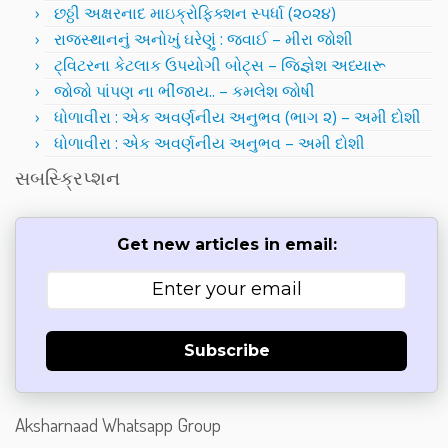
છઠ્ઠી અક્ષરનાદ માઇક્રોફિક્શન સ્પર્ધા (૨૦૨૪)
રાજસ્થાનનું અનોખું ઘરેણું : જવાઈ – મીરા જોશી
ટ્વિટરના કેટલાક ઉપયોગી બોટ્સ – જિજ્ઞેશ અધ્યારૂ
જોજો પાંપણ ના ભીંજાય.. – કમલેશ જોષી
ધોળાવીરા : એક અવર્ણનીય અનુભવ (ભાગ ૨) – અમી દોશી
ધોળાવીરા : એક અવર્ણનીય અનુભવ – અમી દોશી
સબસ્ક્રિપ્શન
Get new articles in email:
Subscribe
Aksharnaad Whatsapp Group