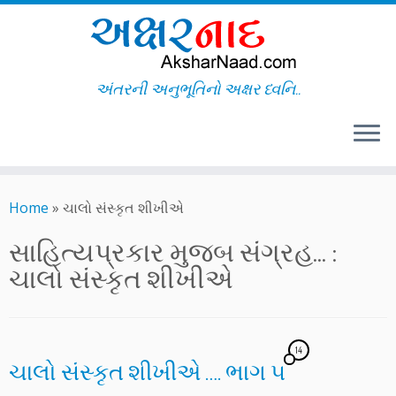
અંતરની અનુભૂતિનો અક્ષર ધ્વનિ..
Skip
to
Home
»
ચાલો સંસ્કૃત શીખીએ
content
સાહિત્યપ્રકાર મુજબ સંગ્રહ... :
ચાલો સંસ્કૃત શીખીએ
14
ચાલો સંસ્કૃત શીખીએ …. ભાગ ૫