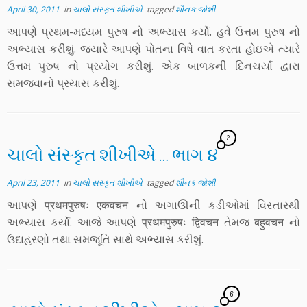
April 30, 2011
in
ચાલો સંસ્કૃત શીખીએ
tagged
શૌનક જોશી
આપણે પ્રથમ-મધ્યમ પુરુષ નો અભ્યાસ કર્યો. હવે ઉત્તમ પુરુષ નો
અભ્યાસ કરીશું. જ્યારે આપણે પોતના વિષે વાત કરતા હોઇએ ત્યારે
ઉત્તમ પુરુષ નો પ્રયોગ કરીશું. એક બાળકની દિનચર્યા દ્વારા
સમજવાનો પ્રયાસ કરીશું.
2
ચાલો સંસ્કૃત શીખીએ … ભાગ ૪
April 23, 2011
in
ચાલો સંસ્કૃત શીખીએ
tagged
શૌનક જોશી
આપણે प्रथमपुरुषः एकवचन નો અગાઊની કડીઓમાં વિસ્તારથી
અભ્યાસ કર્યો. આજે આપણે प्रथमपुरुषः द्विवचन તેમજ बहुवचन નો
ઉદાહરણો તથા સમજૂતિ સાથે અભ્યાસ કરીશું.
6