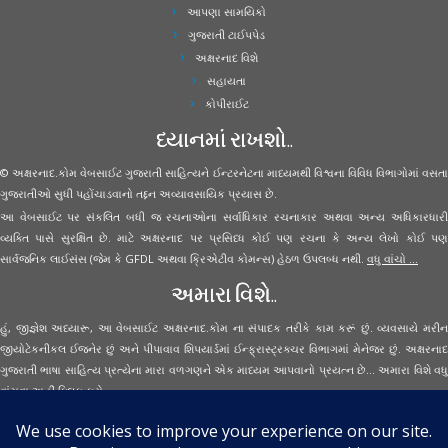
આપણા સામયિકો
ગુજરાતી ટાઈપપેડ
અક્ષરનાદ વિશે
સહાયતા
કોપીરાઈટ
ધ્યાનમાં રાખશો..
© અક્ષરનાદ.કોમ વેબસાઈટ ગુજરાતી સાહિત્યને ઈન્ટરનેટના માધ્યમથી વિશ્વના વિવિધ વિભાગોમાં વસતા
ગુજરાતીઓ સુધી પહોંચાડવાનો તદ્દન અવ્યાવસાયિક પ્રયાસ છે.
આ વેબસાઈટ પર સંકલિત બધી જ રચનાઓના સર્વાધિકાર રચનાકાર અથવા અન્ય અધિકારધારી
વ્યક્તિ પાસે સુરક્ષિત છે. માટે અક્ષરનાદ પર પ્રસિધ્ધ કોઈ પણ રચના કે અન્ય લેખો કોઈ પણ
સાર્વજનિક લાઈસંસ (જેમ કે GFDL અથવા ક્રિએટીવ કોમન્સ) હેઠળ ઉપલબ્ધ નથી.
વધુ વાંચો ...
અમારા વિશે..
હું, જીજ્ઞેશ અધ્યારૂ, આ વેબસાઈટ અક્ષરનાદ.કોમ ના સંપાદક તરીકે કામ કરૂં છું. વ્યવસાયે મરીન
જીયોટેકનીકલ ઈજનેર છું અને પીપાવાવ શિપયાર્ડમાં ઈન્ફ્રાસ્ટ્રક્ચર વિભાગમાં મેનેજર છું. અક્ષરનાદ
ગુજરાતી ભાષા સાહિત્ય પ્રત્યેના મારા વળગણને એક માધ્યમ આપવાનો પ્રયત્ન છે... અમારા વિશે વધુ
વાંચવા
અહીં ક્લિક કરો...
Secured Site Assurance