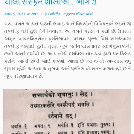
ચાલો સંસ્કૃત શીખીએ … ભાગ ૩
April 9, 2011
in
ચાલો સંસ્કૃત શીખીએ
tagged
શૌનક જોશી
ગયા વખતે આપને પાઠની લંબાઇ અને વિષયોની વિવિધતાને લઇને જે
તકલીફ પડી હશે તેને નિવારવા આ વખતે પ્રયત્ન કર્યો છે. ઉપરાંત
અમુક વાચકમિત્રોના પ્રતિભાવમાં પ્રથમ પુરૂષ વિશે સમજવામાં
તકલીફ જણાઈ હતી. ત્રણ ખૂબ જ વિશ્વાસપાત્ર સંદર્ભપુસ્તકોની
છબી અત્રે દર્શાવી છે, આપ નીચે દર્શાવેલા નાનકડા ફોટૉ પર ક્લિક
કરીને આખી છબી જોઈ શક્શો. આશા છે આ વખતે અભ્યાસ વધુ
સુગમ રહેશે. આપના અનુભવો અને પ્રતિભાવો સતત મળતા રહે છે તે
ખૂબ પ્રેરણાદાયક છે.